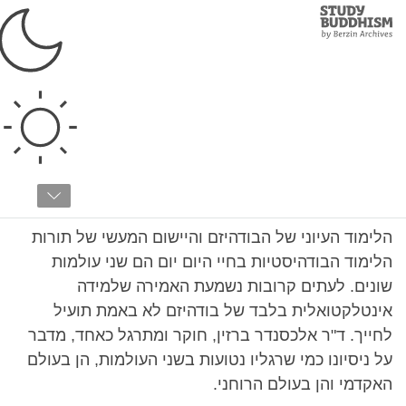
Study
Clos
Buddhism
Home
הסיפור שלי
ד"ר אלכסנדר ברזין
17:47
הלימוד העיוני של הבודהיזם והיישום המעשי של תורות
הלימוד הבודהיסטיות בחיי היום יום הם שני עולמות
שונים. לעתים קרובות נשמעת האמירה שלמידה
אינטלקטואלית בלבד של בודהיזם לא באמת תועיל
לחייך. ד"ר אלכסנדר ברזין, חוקר ומתרגל כאחד, מדבר
על ניסיונו כמי שרגליו נטועות בשני העולמות, הן בעולם
האקדמי והן בעולם הרוחני.