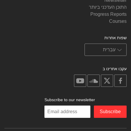
Newsletter
התוכן העדכני ביותר
Progress Reports
Courses
שפות אחרות
עקבו אחרינו ב
on
on
on
on
youtube
soundcloud
facebook
X
Subscribe to our newsletter
Enter
Subscribe
your
email