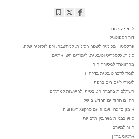
Bookmark
Share
on
לצפייה בתוכן
facebook
דור הספוטניק
פרינסטון: מכימיה לשפה הסינית, למחשבה, ולפילוסופיה שלה.
סינית, סנסקריט וטיבטית: לימודים השוואתיים
מהרווארד למסורת חיה
לומד לדבר טיבטית בדלהויז
לימודי לאם-רים ברפת
השתלבות בחברה הטיבטית: להיעשות למתרגם.
החיים ההודיים החדשים שלי
אימון בזיכרון וענווה עם סרקונג רינפוצ'ה
סיוע בבניית גשר בין תרבויות
חוזר למערב
ארכיוני ברזין