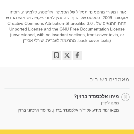
אודיו מקורי מהסמינר תמלול של הסמינר, אליסטה, קלמיקיה, רוסיה,
אוקטובר 2009. הטקסט של הדף הזה זמין למודיפיקציה ושימוש מחדש
תחת התנאים של : Creative Commons Attribution-Sharealike 3.0
Unported License and the GNU Free Documentation License
(unversioned, with no invariant sections, front-cover texts, or
back-cover texts). מתרגמת לעברית: שירלי אבידן
Bookmark
Share
on
facebook
מאמרים קשורים
מיהו אלכסנדר ברזין?
מאט לינדן
מִצְאוּ עוד מידע על ד"ר אלכסנדר ברזין, מייסד ארכיוני ברזין.