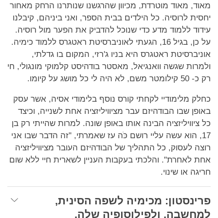
מאוד, מאוד מוטרדת, מכיוון שהרגשנו שנותרנו הרחק מאחור
יחסית לרוסיה. כל הילדים בבית הספר, ואני ביניהם, קיבלנו
עידוד ללמוד מדע כדי שנוכל להדביק את הפער מול רוסיה.
על כן, בגיל 16, הגעתי לאוניברסיטת ראטגרס ללמוד כימיה.
אוניברסיטת ראטגרס היא בניו ג'רזי, המקום בו גדלתי,
ולמרות שגשה וואנגיאל, מאסטר בודהיסט קלמוקי מונגולי, חי
רק כ- 50 קילומטר משם, לא היה לי כל מושג על קיומו.
כחלק מלימודיי לקחתי קורס נוסף בלימודי אסיה, אשר עסק
באופן שבו הבודהיזם עבר מציוויליזציה אחת לשנייה, וכיצד
כל ציוויליזציה הבינה אותו באופן שונה. למרות שהייתי רק בן
17, הוא עשה עליי רושם כֹּה עז שאמרתי, "זה הדבר שבו אני
רוצה לעסוק, כל התהליך של הבודהיזם העובר מציוויליזציה
אחת לאחרת". והלכתי בעקבות העניין לשארית חיי ללא שום
חריגה או שינוי.
פרינסטון: מכימיה לשפה הסינית,
למחשבה, ולפילוסופיה שלה.