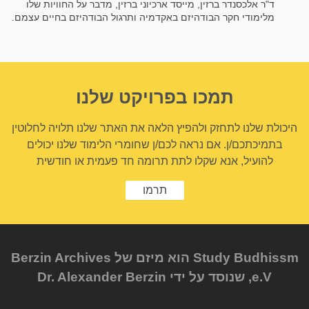
ד"ר אלכסנדר ברזין, מייסד ארכיוני ברזין, מדבר על החוויות שלו
מלימודי חקר הבודהיזם באקדמיה ותרגול הבודהיזם בחיים עצמם.
תמכו בפרויקט שלנו
היכולת שלנו לתחזק ולהפיץ הלאה את האתר שלנו תלויה לחלוטין
בתמיכתכם/ן. אם נראה לכם/ן שחומרי הלימוד שלנו יכולים
להועיל, אנא שקלו לתת תרומה חד פעמית או חודשית
תרמו
Study Budhissm הוא מיזם של Berzin Archives
e.V, שנוסד על ידי Dr. Alexander Berzin