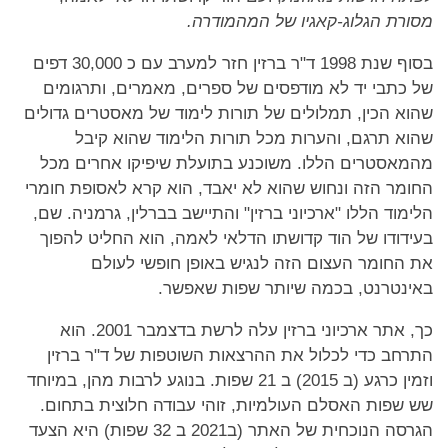
מסורת הגלוג-קאגיו של המהמודרה.
בסוף שנת 1998 ד"ר ברזין חזר למערב עם כ 30,000 דפים
של כתבי יד לא מודפסים של ספרים, מאמרים, ותרגומים
שהוא הכין, תמלולים של תורות לימוד של מאסטרים גדולים
שהוא תרגם, והערות מכל תורות הלימוד שהוא קיבל
מהמאסטרים הללו. משוכנע בתועלת שיפיקו אחרים מכל
החומר הזה ונחוש שהוא לא יאבד, הוא קרא לאסופת חומרי
הלימוד הללו "ארכיוני ברזין" והתיישב בברלין, גרמניה. שם,
בעידודו של הוד קדושתו הדלאי לאמה, הוא החליט להפוך
את החומר העצום הזה לנגיש באופן חופשי לעולם
באינטרנט, בכמה שיותר שפות שאפשר.
כך, אתר ארכיוני ברזין עלה לרשת בדצמבר 2001. הוא
התרחב כדי לכלול את ההרצאות השוטפות של ד"ר ברזין
וזמין כרגע (ב 2015) ב 21 שפות. בנוגע לרבות מהן, במיוחד
שש שפות האסלם העולמיות, זוהי עבודה חלוצית בתחום.
הגרסה הנוכחית של האתר (ב2021 ב 32 שפות) היא הצעד