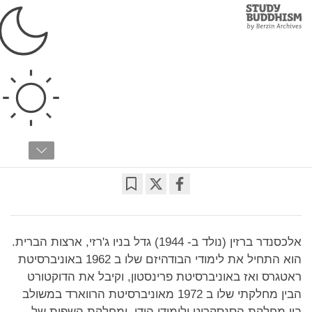
Study
Clos
Buddhism
Home
מיהו אלכסנדר ברזין?
מאט לינדן
02:23
Bookmark
Share
on
facebook
אלכסנדר ברזין (נולד ב- 1944) גדל בניו ג'רזי, ארצות הברית.
הוא התחיל את לימודי הבודהיזם שלו ב 1962 באוניברסיטת
ראטגרס ואז באוניברסיטת פרינסטון, וקיבל את הדוקטורט
הבין מחלקתי שלו ב 1972 מאוניברסיטת הרווארד במשולב
בין מחלקת הסנסקריט ולימודי הודו, ומחלקת השפות של