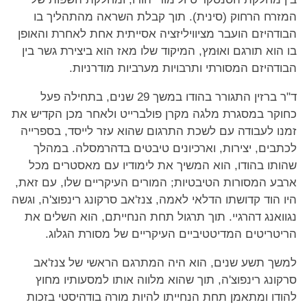
המזרח הרחוק (סינית). תוך קבלת השראה מהתהליך בו
הבודהיזם הועבר מציוויליזציה אסייתית אחת לאחרת והאופן
בו הוא תורגם ואוּמץ, המיקוד שלו מאז הוא ביצירת גשר בין
הבודהיזם המסורתי ותרבויות מערביות מודרניות.
ד"ר ברזין התגורר בהודו במשך 29 שנים, בתחילה פעל
כחוקר במסגרת מלגה מקרן פולברייט ולאחר מכן הקדיש את
זמנו לעבודה עם לשכת התרגום שהוא עזר לייסד, בספרייה
לכתבים, יצירות, וארכיונים טיבטים בדהרמסלה. במהלך
שהותו בהודו, הוא המשיך את לימודיו עם מאסטרים מכל
ארבע המסורות הטיבטיות; המורים העיקריים שלו, עם זאת,
היו הוד קדושתו הדלאי לאמה, צנז'אב סרקונג רינפוצ'ה, וגשה
נגוואנג דהרגיי. תוך תרגול תחת הנחייתם, הוא השלים את
הריטריטים המדיטטיביים העיקריים של מסורת הגלוג.
למשך תשע שנים, הוא היה המתרגם הראשי של צנז'אב
סרקונג רינפוצ'ה, תוך שהוא מלווה אותו למסעותיו מחוץ
להודו ומתאמן תחת הנחייתו להיות מורה בודהיסטי בזכות