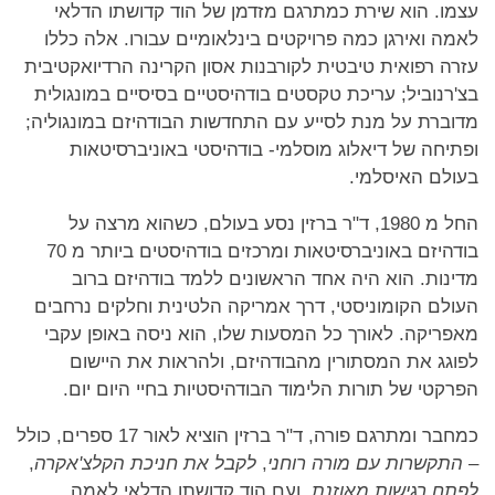
עצמו. הוא שירת כמתרגם מזדמן של הוד קדושתו הדלאי
לאמה ואירגן כמה פרויקטים בינלאומיים עבורו. אלה כללו
עזרה רפואית טיבטית לקורבנות אסון הקרינה הרדיואקטיבית
בצ'רנוביל; עריכת טקסטים בודהיסטיים בסיסיים במונגולית
מדוברת על מנת לסייע עם התחדשות הבודהיזם במונגוליה;
ופתיחה של דיאלוג מוסלמי- בודהיסטי באוניברסיטאות
בעולם האיסלמי.
החל מ 1980, ד"ר ברזין נסע בעולם, כשהוא מרצה על
בודהיזם באוניברסיטאות ומרכזים בודהיסטים ביותר מ 70
מדינות. הוא היה אחד הראשונים ללמד בודהיזם ברוב
העולם הקומוניסטי, דרך אמריקה הלטינית וחלקים נרחבים
מאפריקה. לאורך כל המסעות שלו, הוא ניסה באופן עקבי
לפוגג את המסתורין מהבודהיזם, ולהראות את היישום
הפרקטי של תורות הלימוד הבודהיסטיות בחיי היום יום.
כמחבר ומתרגם פורה, ד"ר ברזין הוציא לאור 17 ספרים, כולל
–
התקשרות עם מורה רוחני
,
לקבל את חניכת הקלצ'אקרה
,
לפתח רגישות מאוזנת
, ועם הוד קדושתו הדלאי לאמה,