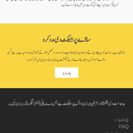
نوں لاگو کرن اوپر اپنے ذاتی تجربے اوپر گل بات کردے نیں۔
ساڈے پراجیکٹ دی مدد کرو
ساڈی ویب سائٹ نوں چلاون اتے ودھاون دی صلاحیت دا دارومدار مکمل طور تے تہاڈی امداد اوپر ہے۔ جے تسی
ساڈے مواد نوں مفید جاندے او تے یکمشت یا ماہانہ چندہ دین اوپر غور کرو۔
چندہ دیو
بدھ مت دی شکشا لوو’ ذخیرہ برزن دا اک پراجیکٹ ہے جس دے بانی ڈاکٹر الیگزینڈر برزن نیں۔
اپنی صلاح دسو
FAQ