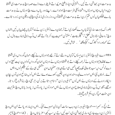
بدھ مت اوپر بھاشن دتے نیں۔ اشتراکی دنیا، لاطینی امریکہ اتے افریقہ دے وڈے حصہ وچ بدھ مت دی شکشا
دین والیاں وچوں اوہناں دا شمار پہلی فہرست وچ ہوندا اے۔ اپنے دوریاں دے وچ اوہناں نے بدھ مت
بارے پلیکھیاں نوں ختم کرن اتے بدھ مت دی شکشا توں روز روز دی زندگی وچ فیدہ چکن اوپر زور دتا اے۔
بطور اک بوہت ساری کتاباں دے لکھاری اتے ترجمان دے ڈاکٹر برزن نے ۱۷ کتاباں چھاپیاں نیں جنہاں
وچ 'روحانی استاد نال تعلق' ، 'کلچکر بیعت'، سنتولن حسیت پیدا کرنا' اتے تقدس مآب دلائی لاما دے نال رل
کے 'مہا مدرا دا گیلوگ-کیگیو پنتھ' شامل نیں۔
۱۹۹۸ دے اخیر وچ ڈاکٹر برزن ایہناں کتاباں، وشے اتے ترجمے جو اوہناں نے کیتے، مہان گورواں دی شکشا
دے کاغذ پتر جو اوہناں نے ترجمہ کیتے، اتے جو شکشا اوہناں نے اوہناں مہان گورواں کولوں پراپت کیتی اوس
دے نوٹس، ایہ سب جو حالی تک چھپیا نہیں سی اتے تیہ ہزار صفحیاں اوپر مشتمل سی لے کے پچھم نوں واپس
آۓ۔ لوکاں لئی ایس مواد دے فیدہ مند ہون اوپر یقین رکھدے ہوۓ اتے ایس نوں ضائع ہون توں بچان
دا پکا ارادہ لے کے اوہناں نے ایس نوں "ذخیرہ برزن" دا نام دتا اتے برلن، جرمنی وچ رہنا شروع کر دتا۔
اوتھے، تقدس مآب دلائی لاما دی صلاح اوپر اوہناں نے ایس مواد نوں زیادہ توں زیادہ زباناں وچ انٹرنیٹ
اوپر مفت مہیّا کرن دا کم شروع کیتا۔
تے انج، دسمبر ۲۰۰۱ وچ ذخیرہ برزن ویب سائٹ آن لائن موہرے آئی۔ ایس دا پسار ہویا اتے ہن ایس وچ
ڈاکٹر برزن دے جاری و ساری بھاشن وی رلت نیں اتے ایہ سب کجھ ۲۱ زباناں وچ (۲۰۱۵ وچ) میسر