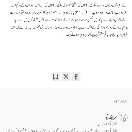
اے۔ ایہناں وچوں بوہت ساری زباناں لئی، اچیچ ۶ اسلامی عالمی زباناں لئی، ایہ ایس میدان وچ پہلا کم اے۔
ایس ویب سائٹ دا اج دا روپ ( ۳۲ زباناں وچ ۲۰۲۱ وچ) ڈاکٹر برزن دی روائتی بدھ مت
اتے ماڈرن دنیا دے وچکار پل بنھن دے تا حیات منورتھ دا اگلا قدم اے۔ ایس شکشا نوں پل دے پار
پوہنچان اتے روز مرہ زندگی وچ ایس دے پربھاؤ نوں وکھان وچ، اوہناں دی حکمت ایہ رہی اے کہ ایس
طراں دنیا وچ جذباتی سنتولن پیدا کرن وچ مدد ملے گی۔
Bookmark
Share
on
facebook
رلدا ملدا مواد
میری کہانی
ڈاکٹر الیگزینڈر برزن
ڈاکٹر الیگزینڈر برزن جو کہ ذخیرہ برزن دے بانی نیں بدھ مت دا علمی دنیا وچ خصوصی ودیا بھیاس اتے عملی زندگی وچ ایس