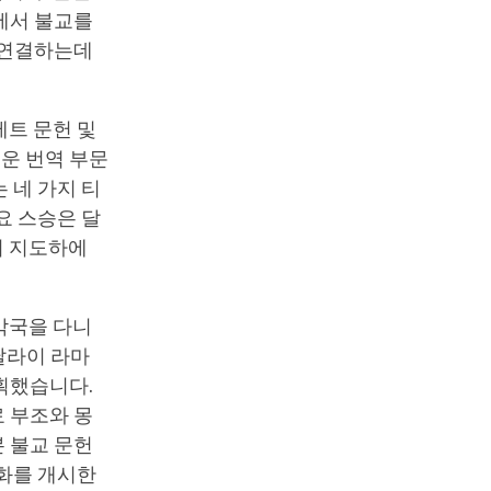
에서 불교를
 연결하는데
베트 문헌 및
을 도운 번역 부문
 네 가지 티
요 스승은 달
의 지도하에
각국을 다니
달라이 라마
획했습니다.
 부조와 몽
 불교 문헌
대화를 개시한