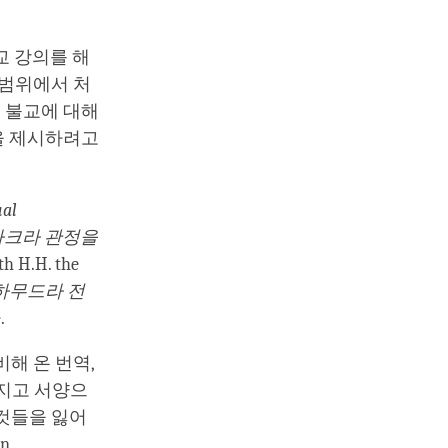
교 강의를 해
 범위에서 처
는 불교에 대해
을 제시하려고
ual
(칼라차크라 관정을
h H.H. the
의 마하무드라 전
.
비해 온 번역,
가지고 서양으
그것들을 잃어
n