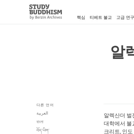
Close
Study
Buddhism
핵심
티베트 불교
고급 연
Home
알
다른 언어
العربية
알렉산더 벌진
বাংলা
대학에서 불교
བོད་ཡིག་
크리트, 인도