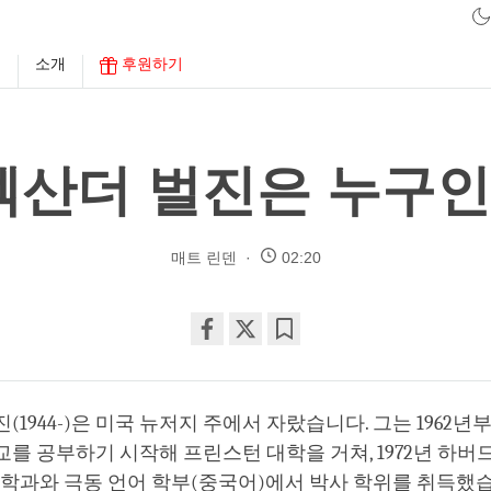
구
소개
후원하기
렉산더 벌진은 누구인
매트 린덴
02:20
Share
Bookmark
on
facebook
(1944-)은 미국 뉴저지 주에서 자랐습니다. 그는 1962
를 공부하기 시작해 프린스턴 대학을 거쳐, 1972년 하버
 학과와 극동 언어 학부(중국어)에서 박사 학위를 취득했습