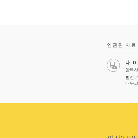
연관된 자료
내 
알렉산
벌진 
배우고
이 사이트의