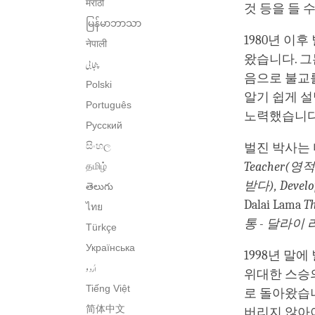
मराठी
것 등을 들 
မြန်မာဘာသာ
1980년 이
नेपाली
왔습니다. 그
پنجابی
음으로 불교를
Polski
알기 쉽게 
Português
노력했습니다
Русский
සිංහල
벌진 박사는
Teacher(영
தமிழ்
받다), Devel
తెలుగు
Dalai Lama
T
ไทย
통 - 달라이
Türkçe
Українська
1998년 말에
اُردو
위대한 스승
Tiếng Việt
로 돌아왔습
简体中文
버리지 않아야