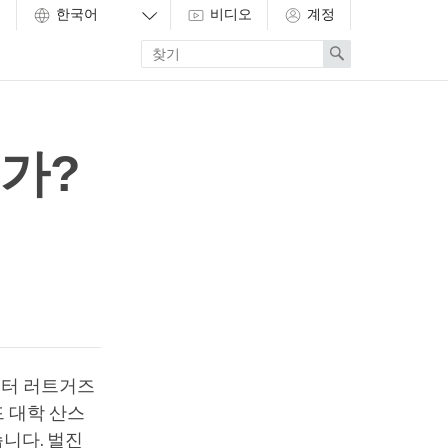
비디오
계정
Enter
Search
search
term
가?
년부터 러트거즈
드 대학 산스
니다. 벌진