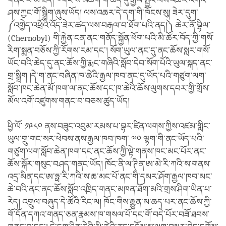
གནང་བ་མ་ཟད། ༧གོང་ས་མཚོག་གི་ཆེད་དུ་རྒྱལ་སྤྱིའི་ལས་འཆར་འགའ་
ཤས་ཀྱང་གོ་སྒྲིག་ཞུས་ཡོད། ལས་འཆར་དེ་དག་གི་ཁོངས་སུ། ཟེར་དུག་
༼འགྱེད་འཕྲོའི་འོད་ཟེར་ཚད་ལས་བརྒལ་བ་ཐོག་པའི་ནད།༽ ཆེར་ནོ་བྷིལ་
(Chernobyl) གི་རྐྱེན་ངན་ནང་གནོད་སྐྱོན་ཕོག་པའི་མི་ཚོར་བོད་ཀྱི་གསོ་
རིག་སྨན་བཅོས་ཀྱི་རོགས་རམ་དང་། སོག་ཡུལ་ནང་དུ་ནང་ཆོས་སླར་གསོ་
ཡོང་བའི་ཆེད་དུ་ནང་ཆོས་ཀྱི་རྨང་གཞིའི་སློབ་དེབ་སོག་པོའི་ཡུལ་སྐད་ནང་
གྲ་སྒྲིག །དེ་ག་ནང་བཞིན་ཁ་ཆེའི་རྒྱལ་ཁབ་ནང་དུ་ཡོད་པའི་གཙུག་ལག་
སློབ་ཁང་ཆེན་མོ་ཁག་ལ་ནང་ཆོས་དང་ཁ་ཆེའི་ཆོས་ལུགས་དབར་གྱི་གྲོས་
མོལ་འགོ་འཛུགས་གནང་བ་བཅས་ཚུད་ཡོད།
ཕྱི་ལོ་ ༡༩༨༠ ནས་བཟུང་འབུམ་རམས་པ་བྷར་ཛིན་ལགས་ཀྱིས་འཛམ་གླིང་
ཡུལ་གྲུ་གང་སར་ཕེབས་ནས་རྒྱལ་ཁབ་ཁག་ ༧༠ ལྷག་གི་ནང་ཡོད་པའི་
གཙུག་ལག་སློབ་ཆེན་ཁག་དང་ནང་ཆོས་ཀྱི་ལྟེ་གནས་ཁང་མང་པོར་ནང་
ཆོས་སྐོར་གསུང་བཤད་གནང་ཡོད། ཁོང་ནི་ལ་ཊིན་ཨ་མེ་རི་ཀའི་ས་གནས་
འདྲ་མིན་དང་ཨ་ཧྥ་རི་ཀའི་ས་ཆ་མང་པོ་ནང་གི་དམར་ཤོག་རྒྱལ་ཁབ་མང་
ཆེ་བའི་ནང་ནང་ཆོས་སློབ་འཁྲིད་གནང་མཁན་ཐོག་མའི་གྲས་ཤིག་ཡིན་པ་
རེད། འགྲུལ་བཞུད་དེ་ཚོའི་རིང་ལ། ཁོང་གིས་རྒྱུན་མ་ཆད་པར་ནང་ཆོས་ཀྱི་
གོ་དོན་དཀའ་གནད་ཅན་རྣམས་ཁ་གསལ་པོ་དང་གོ་བདེ་པོར་བཟོ་ཐབས་