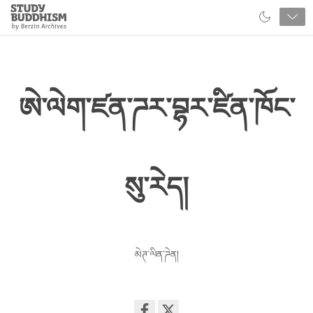
Close
Study
Buddhism
Home
ཨེ་ལེག་ཛན་ཌར་བྷར་ཛིན་ཁོང་
སུ་རེད།
མེཊ་ལིན་ཌེན།