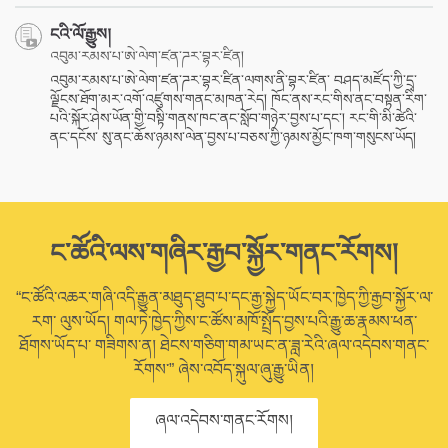
ངའི་ལོ་རྒྱུས།
འབུམ་རམས་པ་ཨེ་ལེག་ཛན་ཌར་བྷར་ཛིན།
འབུམ་རམས་པ་ཨེ་ལེག་ཛན་ཌར་བྷར་ཛིན་ལགས་ནི་བྷར་ཛིན་ བཤད་མཛོད་ཀྱི་དྲྭ་
ལྗོངས་ཐོག་མར་འགོ་འཛུགས་གནང་མཁན་རེད། ཁོང་ནས་རང་གིས་ནང་བསྟན་རིག་
པའི་སྐོར་ཤེས་ཡོན་གྱི་བསྟི་གནས་ཁང་ནང་སློབ་གཉེར་བྱས་པ་དང་། རང་གི་མི་ཚེའི་
ནང་དངོས་ སུ་ནང་ཆོས་ཉམས་ལེན་བྱས་པ་བཅས་ཀྱི་ཉམས་མྱོང་ཁག་གསུངས་ཡོད།
ང་ཚོའི་ལས་གཞིར་རྒྱབ་སྐྱོར་གནང་རོགས།
“ང་ཚོའི་འཆར་གཞི་འདི་རྒྱུན་མཐུད་ཐུབ་པ་དང་རྒྱ་སྐྱེད་ཡོང་བར་ཁྱེད་ཀྱི་རྒྱབ་སྐྱོར་ལ་
རག་ ལུས་ཡོད། གལ་ཏེ་ཁྱེད་ཀྱིས་ང་ཚོས་མཁོ་སྤྲོད་བྱས་པའི་རྒྱུ་ཆ་རྣམས་ཕན་
ཐོགས་ཡོད་པ་ གཟིགས་ན། ཐེངས་གཅིག་གམ་ཡང་ན་ཟླ་རེའི་ཞལ་འདེབས་གནང་
རོགས་” ཞེས་འབོད་སྐུལ་ཞུ་རྒྱུ་ཡིན།
ཞལ་འདེབས་གནང་རོགས།