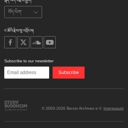
སྐད་ཡིག་བརྗེ་པོ་རྒྱོབ།
ང་ཚོའི་རྗེས་སུ་འབྲོངས།
on
on
on
on
facebook
X
soundcloud
youtube
Subscribe to our newsletter
Enter
Subscribe
your
email
Study
© 2003-2026 Berzin Archives e.V.
Impressum
Buddhism
Home