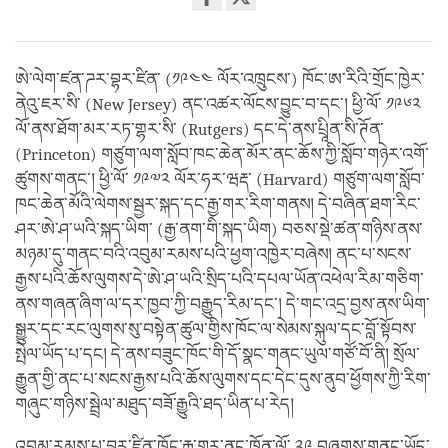
Share
on
facebook
ཨེ་ལེག་ཛན་ཌར་བྷར་ཛིན་ (༡༩༤༤ ལོར་འཁྲུངས་) ཁོང་ཨ་རིའི་གྲོང་ཁྱེར་
ནེའུ་ཇར་སི་ (New Jersey) ནང་འཚར་ལོངས་བྱུང་བ་དང་། ཕྱི་ལོ་ ༡༩༦༢
ལོ་ནས་ཐོག་མར་རཏ་གྷར་སི་ (Rutgers) དང་དེ་ནས་པྲཱིན་སི་ཊོན་
(Princeton) གཙུག་ལག་སློབ་ཁང་ཆེན་མོར་ནང་ཆོས་ཀྱི་སློབ་གཉེར་འགོ་
ཚུགས་གནང་། ཕྱི་ལོ་ ༡༩༧༢ ལོར་ཧར་ཝརྡ་ (Harvard) གཙུག་ལག་སློབ་
ཁང་ཆེན་མོའི་ལེགས་སྦྱར་སྐད་དང་རྒྱ་གར་རིག་གནས། དེ་བཞིན་ཐག་རིང་
ཤར་ཨེ་ཤ་ཡའི་སྐད་ཡིག་ (རྒྱ་ནག་གི་སྐད་ཡིག) བཅས་སྡེ་ཚན་གཉིས་ནས་
མཉམ་དུ་གནང་བའི་འབུམ་རམས་པའི་ཕྱག་འཁྱེར་བཞེས། ནང་པ་སངས་
རྒྱས་པའི་ཆོས་ལུགས་དེ་ཨེ་ཤ་ཡའི་སྲིད་པའི་དཔལ་ཡོན་འཕེལ་རིམ་གཅིག་
ནས་གཞན་ཞིག་ལ་དར་ཁྱབ་ཀྱི་བརྒྱུད་རིམ་དང་། དེ་གང་འདྲ་བྱས་ནས་ཡིག་
སྒྱུར་དང་རང་ལུགས་སུ་བསྟེན་ཚུལ་གྱིས་ཁོང་ལ་སེམས་སྐུལ་དང་བློ་སྟོབས་
སྤེལ་ཡོད་པ་དང། དེ་ནས་བཟུང་ཁོང་གི་དོ་སྣང་གནང་ཡུལ་གཙོ་བོ་ནི། སྲོལ་
རྒྱུན་གྱི་ནང་པ་སངས་རྒྱས་པའི་ཆོས་ལུགས་དང་དེང་དུས་ནུབ་ཕྱོགས་ཀྱི་རིག་
གཞུང་གཉིས་སྦྲེལ་མཐུད་བཟོ་རྒྱུའི་ཐད་ཡིན་པ་རེད།
འབུམ་རམས་པ་བྷར་ཛིན་ཁོང་རྒྱ་གར་ནང་ཁྱོན་ལོ་ ༢༩ བཞུགས་གནང་ཡོད་