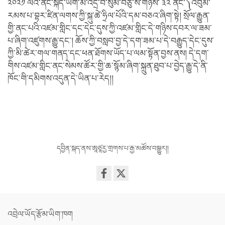
༢༠༢༡ ལོའི་ནང་སྐད་ཡིག་མི་འདྲ་བ་སུམ་བཅུ་སོ་གཉིས་ ༣༢ ནང་༽འབུམ་
རམས་པ་བྷར་ཛིན་ལགས་ཀྱི་སྐུ་ཚེ་ཧྲིལ་པོའི་དམ་བཅའ་ཞིག་སྟེ། སྲོལ་རྒྱུན་
གྱི་ནང་པའི་འཛམ་གླིང་དང་དེང་དུས་ཀྱི་འཛམ་གླིང་དེ་གཉིས་དབར་ལ་ཟམ་
པ་ཞིག་འཛུགས་རྒྱུ་དང་། ཆོས་ཀྱི་བསླབ་བྱ་དེ་དག་ཟམ་པ་དེ་བརྒྱུད་དེང་དུས་
ཀྱི་མི་ཚེར་གལ་གནད་དང་ཕན་ཐོགས་ཡོད་པ་ལམ་སྟོན་བྱས་ནས། དེ་དག་
གིས་འཛམ་གླིང་ནང་སེམས་ཚོར་གྱི་ཆ་སྙོམ་ཞིག་སྐྲུན་ཐུབ་པ་བྱེད་རྒྱུ་དེ་ནི་
ཁོང་གི་དམིགས་འདུན་དེ་ཡིན་པ་རེད།།
དབྱིན་སྐད་ནས་ཨཱཙཱརྱ་གྲགས་པ་རྒྱ་མཚོས་བསྒྱུར།།
Share
on
facebook
འབྲེལ་ཡོད་རྩོམ་ཡིག་ཁག