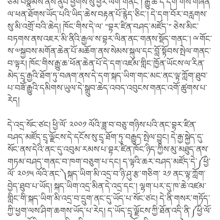
ཙམ་བསྣམས་ནས་ནུབ་ཕྱོགས་སུ་ཕྱིར་ལོག་གནང་། རྒྱུ་ཆ་དེ་དག་གིས་གཞན་
ལ་ཕན་ཐོགས་ཡོད་པའི་ཡིད་ཆེས་བརྟན་པོ་རྙེད་ཅིང་། དེ་དག་བོར་བརླགས་
སུ་མི་འགྲོ་བའི་ཆེད། ཁོང་གིས་དེ་ལ་ “བྷར་ཛིན་བཤད་མཛོད་” ཅེས་མིང་
བཏགས་ནས་འཇར་མི་ནིའི་རྒྱལ་ས་བྷར་ལིན་ནང་གནས་སྡོད་གནང་། ྋགོང་
ས་༧སྐྱབས་མགོན་ཆེན་པོ་མཆོག་ནས་སེམས་སྐུལ་དང་བློ་སྟོབས་སྤེལ་གནང་
བ་ལྟར། ཁོང་གིས་རྒྱུ་ཆ་ཕོན་ཆེན་པོ་དེ་དག་འཛམ་གླིང་ཁྱོན་ཡོངས་ལ་རིན་
མེད་དྲྭ་རྒྱའི་ཐོག་ཏུ་བཞག་ནས་དེ་དག་སྐད་ཡིག་གང་མང་ནང་ལྟ་ཀློག་ཐུབ་
པ་བཟོ་རྒྱུའི་དམིགས་ཡུལ་དེ་སྒྲུབ་ཆེད་འབད་འབུངས་གནང་འགོ་ཚུགས་པ་
རེད།
དེ་འདྲ་སོང་ཙང། ཕྱི་ལོ་ ༢༠༠༡ ལོའི་ཟླ་བ་བཅུ་གཉིས་པའི་ནང་བྷར་ཛིན་
བཤད་མཛོད་དྲྭ་ལྗོངས་དེ་དངོས་སུ་དྲྭ་ཐོག་ཏུ་བརྒྱུད་སྤེལ་བྱུང། དེ་རྒྱ་སྐྱེད་དུ་
སོང་ནས་དེའི་ནང་དུ་འབུམ་རམས་པ་བྷར་ཛིན་ཁོང་ཉིད་ཀྱིས་མུ་མཐུད་ནས་
གཏམ་བཤད་གནང་བ་ཁག་བཅུག་པ་དང། ད་ལྟའི་ཆར་བཤད་མཛོད་དེ་༼ཕྱི་
ལོ་ ༢༠༡༥ ལོའི་ནང་༽སྐད་ཡིག་མི་འདྲ་བ་ཉི་ཤུ་རྩ་གཅིག་ ༢༡ ནང་ལྟ་ཀློག་
བྱེད་ཐུབ་པ་ཡོད། སྐད་ཡིག་འདྲ་མིན་དེ་འདྲ་དང་། ལྷག་པར་དུ་ཁ་ཆེ་འཛམ་
གླིང་གི་སྐད་ཡིག་མི་འདྲ་བ་དྲུག་ནང་དུ་ཡོད་པ་སོང་ཙང། དེ་ནི་གསར་གཏོད་
ཀྱི་ཕྱག་ལས་ཤིག་ཆགས་ཡོད་པ་རེད། ད་ཡོད་དྲྭ་ལྗོངས་ཀྱི་ཐོན་འདི་ནི་༼ཕྱི་ལོ་