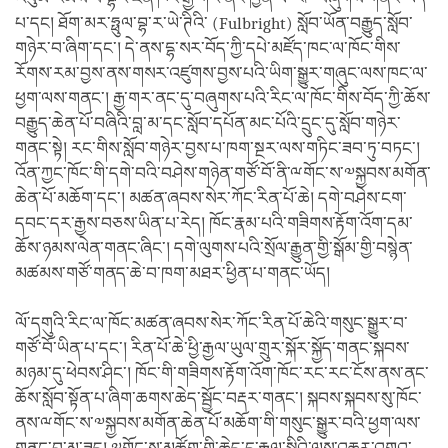
པ་དང། ཐོག་མར་ཧྥུལ་བྷ་ར་ཡེ་ཊིའི་ (Fulbright) སློབ་ཡོན་བརྒྱུད་སློབ་
གཉེར་བ་ཞིག་དང་། དེ་ནས་དྷ་སར་བོད་ཀྱི་དཔེ་མཛོད་ཁང་ལ་ཁོང་གིས་
རོགས་རམ་བྱས་ནས་གསར་འཛུགས་བྱས་པའི་ཡིག་སྒྱུར་གཞུང་ལས་ཁང་ལ་
ཕྱག་ལས་གནང་། རྒྱ་གར་ནང་དུ་བཞུགས་པའི་རིང་ལ་ཁོང་གིས་བོད་ཀྱི་ཆོས་
བརྒྱུད་ཆེན་པོ་བཞིའི་བླ་མ་དང་སློབ་དཔོན་མང་པོའི་དྲུང་དུ་སློབ་གཉེར་
གནང་སྟེ། རང་གིས་སློབ་གཉེར་བྱས་པ་ཁག་སྔར་ལས་གཏིང་ཟབ་ཏུ་བཏང་།
འོན་ཀྱང་ཁོང་གི་དགེ་བའི་བཤེས་གཉེན་གཙོ་བོ་ནི་ྋགོང་ས་༧སྐྱབས་མགོན་
ཆེན་པོ་མཆོག་དང་། མཚན་ཞབས་སེར་ཀོང་རིན་པོ་ཆེ། དགེ་བཤེས་ངག་
དབང་དར་རྒྱས་བཅས་ཡིན་པ་རེད། ཁོང་རྣམ་པའི་གཟིགས་རྟོག་འོག་དམ་
ཆོས་ཉམས་ལེན་གནང་ཞིང་། དགེ་ལུགས་པའི་སྲོལ་རྒྱུན་གྱི་སྒོམ་གྱི་བསྙེན་
མཚམས་གཙོ་གནད་ཆེ་བ་ཁག་མཐར་ཕྱིན་པ་གནང་ཡོད།
ལོ་དགུའི་རིང་ལ་ཁོང་མཚན་ཞབས་སེར་ཀོང་རིན་པོ་ཆེའི་གསུང་སྒྱུར་བ་
གཙོ་བོ་ཡིན་པ་དང་། རིན་པོ་ཆེ་ཕྱི་རྒྱལ་ཡུལ་གྲུར་སྐོར་སྐྱོད་གནང་སྐབས་
མཉམ་དུ་ཕེབས་ཤིང་། ཁོང་གི་གཟིགས་རྟོག་འོག་ཁོང་རང་རང་ངོས་ནས་ནང་
ཆོས་སློབ་སྟོན་པ་ཞིག་ཆགས་ཆེད་སྦྱོང་བརྡར་གནང་། སྐབས་སྐབས་སུ་ཁོང་
ནས་ྋགོང་ས་༧སྐྱབས་མགོན་ཆེན་པོ་མཆོག་གི་གསུང་སྒྱུར་བའི་ཕྱག་ལས་