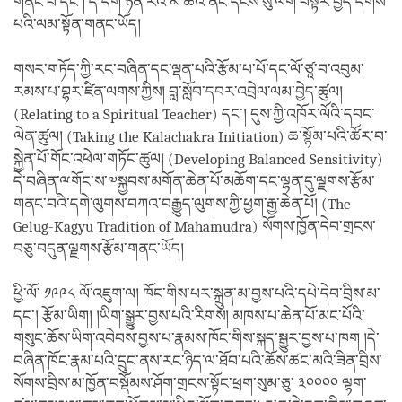
གནང་བ་དང་། དེ་དག་ཉིན་རེའི་མི་ཚེའི་ནང་དངོས་སུ་ལག་བསྟར་བྱེད་དགོས་
པའི་ལམ་སྟོན་གནང་ཡོད།
གསར་གཏོད་ཀྱི་རང་བཞིན་དང་ལྡན་པའི་རྩོམ་པ་པོ་དང་ལོ་ཙཱ་བ་འབུམ་
རམས་པ་བྷར་ཛིན་ལགས་ཀྱིས། བླ་སློབ་དབར་འབྲེལ་ལམ་བྱེད་ཚུལ།
(Relating to a Spiritual Teacher) དང་། དུས་ཀྱི་འཁོར་ལོའི་དབང་
ལེན་ཚུལ། (Taking the Kalachakra Initiation) ཆ་སྙོམ་པའི་ཚོར་བ་
སྐྱེན་པོ་གོང་འཕེལ་གཏོང་ཚུལ། (Developing Balanced Sensitivity)
དེ་བཞིན་ྋགོང་ས་༧སྐྱབས་མགོན་ཆེན་པོ་མཆོག་དང་ལྷན་དུ་ལྗགས་རྩོམ་
གནང་བའི་དགེ་ལུགས་བཀའ་བརྒྱུད་ལུགས་ཀྱི་ཕྱག་རྒྱ་ཆེན་པོ། (The
Gelug-Kagyu Tradition of Mahamudra) སོགས་ཁྱོན་དེབ་གྲངས་
བཅུ་བདུན་ལྗགས་རྩོམ་གནང་ཡོད།
ཕྱི་ལོ་ ༡༩༩༨ ལོ་འཇུག་ལ། ཁོང་གིས་པར་སྐྲུན་མ་བྱས་པའི་དཔེ་དེབ་བྲིས་མ་
དང་། རྩོམ་ཡིག། །ཡིག་སྒྱུར་བྱས་པའི་རིགས། མཁས་པ་ཆེན་པོ་མང་པོའི་
གསུང་ཆོས་ཡིག་འབེབས་བྱས་པ་རྣམས་ཁོང་གིས་སྐད་སྒྱུར་བྱས་པ་ཁག །དེ་
བཞིན་ཁོང་རྣམ་པའི་དྲུང་ནས་རང་ཉིད་ལ་ཐོབ་པའི་ཆོས་ཚང་མའི་ཟིན་བྲིས་
སོགས་བྲིས་མ་ཁྱོན་བསྡོམས་ཤོག་གྲངས་སྟོང་ཕྲག་སུམ་ཅུ་ ༣༠༠༠༠ ལྷག་