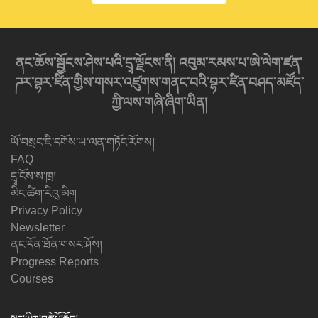
ནང་ཆོས་སྦྱོངས་ཤེས་པའི་དྲྭ་ལྗོངས་ནི། འབུམ་རམས་པ་ཨེ་ལེག་ཛན་
ཌར་བྷར་ཛིན་གྱིས་གསར་འཛུགས་གནང་བའི་བྷར་ཛིན་བཤད་མཛོད་
ཀྱི་ལས་གཞི་ཞིག་ཡིན།
ཡོ་བསྲང་ཇི་དགོས་ཡ་ལན་གཏོང་རོགས།
FAQ
དྲྭ་ངོས་ས་ཁྲ།
མིང་ཚིག་རིའུ་མིག
Privacy Policy
Newsletter
ནང་དོན་ཐོན་གསར་ཤོས།
Progress Reports
Courses