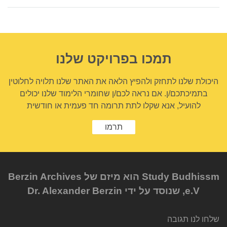
on
facebook
תמכו בפרויקט שלנו
היכולת שלנו לתחזק ולהפיץ הלאה את האתר שלנו תלויה לחלוטין
בתמיכתכם/ן. אם נראה לכם/ן שחומרי הלימוד שלנו יכולים
להועיל, אנא שקלו לתת תרומה חד פעמית או חודשית
תרמו
Study Budhissm הוא מיזם של Berzin Archives
e.V, שנוסד על ידי Dr. Alexander Berzin
שלחו לנו תגובה