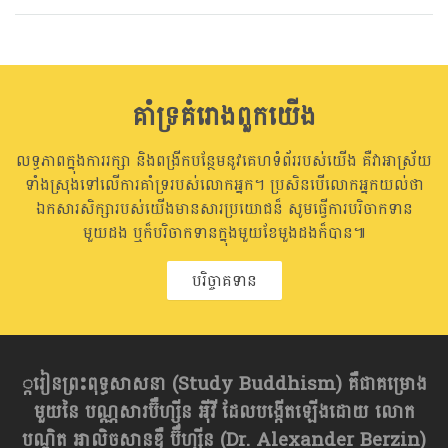
on
facebook
គាំទ្រគំរោងពួកយើង
លទ្ធភាពក្នុងការរក្សា និងពង្រីកបន្ថែមនូវគេហទំព័ររបស់យើង គឺវាអាស្រ័យ
ទាំងស្រុងទៅលើការគាំទ្ររបស់លោកអ្នក។ ប្រសិនបើលោកអ្នកយល់ថា
ឯកសារសិក្សារបស់យើងមានសារប្រយោជន៏ សូមធ្វើការបរិចាកទាន
មួយដង ឬក៏បរិចាកទានក្នុងមួយខែមួងដងក៏បាន៕
បរិច្ចាគទាន
្ករៀនព្រះពុទ្ធសាសនា​ (Study Buddhism) គឺជាគម្រោង
មួយនៃ បណ្ណសារប៊ឺហ្សុីន អុីវី ដែលបង្កើតឡើងដោយ លោក
បណ្ឌិត អាលិចសានឌឺ ប៊ឺហ្សុីន (Dr. Alexander Berzin)