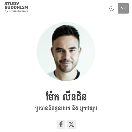
Close
Study
Buddhism
Home
ម៉ែត លីនដិន
ប្រធាននិពន្ធនាយក និង អ្នកថតរូប
Share