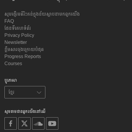
សូមផ្ញើរមតិរិះគន់ក្នុងន័យស្ថាបនាមកពួកយើង
FAQ
ផែនទីគេហទំព័រ
Privacy Policy
Newsletter
ខ្លឹមសារចុងក្រោយបំផុត
Progress Reports
Courses
ប្តូរភាសា
សូមតាមដានពួកយើងនៅលើ
on
on
on
on
facebook
X
soundcloud
youtube