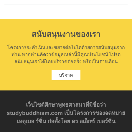
on
facebook
สนับสนุนงานของเรา
โครงการจะดำเนินและขยายต่อไปไดด้วยการสนับสนุนจาก
ท่าน หากท่านคิดว่าข้อมูลเหล่านี้มีคุณประโยชน์ โปรด
สนับสนุนเราได้โดยบริจาคต่อครั้ง หรือเป็นรายเดือน
บริจาค
เว็ปไซด์ศึกษาพุทธศาสนาที่มีชื่อว่า
studybuddhism.com เป็นโครงการของจดหมาย
เหตุเบอ ร์ซิ่น ก่อตั้งโดย ดร อเล็กซ์ เบอร์ซิ่น