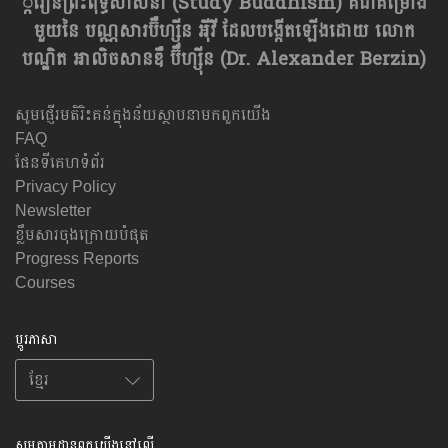
្ករៀនព្រះពុទ្ធសាសនា​ (Study Buddhism) គឺជាគម្រោង
មួយនៃ បណ្ណសារប៊ឺហ្សុីន អុីវី ដែលបង្កើតឡើងដោយ លោក
បណ្ឌិត អាលិចសានឌឺ ប៊ឺហ្សុីន (Dr. Alexander Berzin)
សូមផ្ញើរមតិរិះគន់ក្នុងន័យស្ថាបនាមកពួកយើង
FAQ
ផែនទីគេហទំព័រ
Privacy Policy
Newsletter
ខ្លឹមសារចុងក្រោយបំផុត
Progress Reports
Courses
ប្តូរភាសា
សូមតាមដានពួកយើងនៅលើ