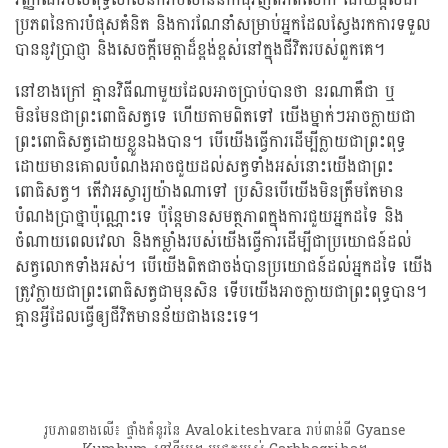
ប្រភពនៃការបំផុសគំនិត និងការណែនាំសម្រាប់អ្នកដែលស្វែងរកការទទួល
បាននូវប្រាជ្ញា និងសេចក្តីមេត្តាដ៏ខ្ពង់ខ្ពស់នៅក្នុងជីវិតរបស់ពួកគេ។
នៅខាងក្រៅ គ្មានវិធីណាមួយដែលអាចប្រាប់បានថា នរណាគឺជា ឬ
មិនមែនជាព្រះពោធិសត្វទេ ហើយតាមពិតទៅ យើងម្នាក់ៗអាចក្លាយជា
ព្រះពោធិសត្វដោយខ្លួនឯងបាន។ បើយើងធ្វើការដើម្បីក្លាយជាព្រះពុទ្ធ
ដោយមានគោលបំណងអាចជួយដល់សត្វទាំងអស់នោះយើងជាព្រះ
ពោធិសត្វ។ តើវាអស្ចារ្យយ៉ាងណាទៅ ប្រសិនបើយើងមិនត្រឹមតែមាន
បំណងប្រាថ្នាប៉ុណ្ណោះទេ ប៉ុន្តែមានសមត្ថភាពក្នុងការជួយអ្នកដទៃ និង
ចំណាយពេលវេលា និងកម្លាំងរបស់យើងធ្វើការដើម្បីជាប្រយោជន៍ដល់
សត្វលោកទាំងអស់។ បើយើងពិតជាចង់បានប្រយោជន៍ដល់អ្នកដទៃ យើង
ត្រូវក្លាយជាព្រះពោធិសត្វជាមុនសិន ទើបយើងអាចក្លាយជាព្រះពុទ្ធបាន។
គ្មានអ្វីដែលធ្វើឲ្យជីវិតមានន័យជាងនេះទេ។
រូបភាពខាងលើ៖ ផ្ទាំងគំនូរនៃ Avalokiteshvara រាប់ពាន់ពី Gyanse