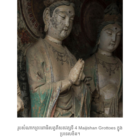
រូបសំណាកព្រះពោធិសត្វពីសតវត្សទី 4 Maijishan Grottoes ក្នុង
ប្រទេសចិន។