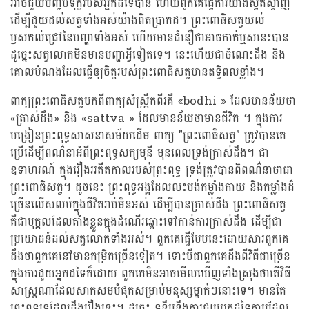
អាចជួយបញ្ចប់ទុក្ខរបស់អ្នកដទៃបាន ហើយពួកគេធ្វើការយ៉ាងស្វិតស្វាញ
ដើម្បីជួយដល់សត្វទាំងអស់យ៉ាងពិតប្រាកដ។ ព្រះពោធិសត្វយល់
ឫសគល់ជ្រៅនៃបញ្ហាទាំងអស់ ហើយមានជំនឿថាអាចកាត់ឬសនេះបាន
ដូច្នេះសត្វលោកមិនមានបញ្ហាអ្វីទៀតទេ។ នេះហើយជាចំណេះដឹង និង
គោលបំណងដែលធ្វើឲ្យចិត្តរបស់ព្រះពោធិសត្វមានឥទ្ធិពលខ្លាំង។
ពាក្យព្រះពោធិសត្វមកពីពាក្យសំស្ក្រឹតពីរគឺ «bodhi » ដែលមានន័យថា
«ត្រាស់ដឹង» និង «sattva » ដែលមានន័យថាមានជីវិត ។ ក្នុងការ
បង្រៀនព្រះពុទ្ធសាសនាសម័យដើម ពាក្យ "ព្រះពោធិសត្វ" ត្រូវបានគេ
ប្រើដើម្បីពណ៌នាអំពីព្រះពុទ្ធសក្យមុនី មុនពេលទ្រង់ត្រាស់ដឹង។ ជា
ឧទាហរណ៍ ក្នុងរឿងអតីតកាលរបស់ព្រះពុទ្ធ ទ្រង់ត្រូវបានពិពណ៌នាថាជា
ព្រះពោធិសត្វ។ ដូចនេះ ព្រះពុទ្ធអង្គដែលលះបង់កម្លាំងកាយ និងកម្លាំងដ៏
ច្រើនលើសលប់ក្នុងជីវិតរាប់មិនអស់ ដើម្បីបានត្រាស់ដឹង ព្រះពោធិសត្វ
គឺជាបុគ្គលដែលតាំងខ្លួនក្នុងដំណើរឆ្ពោះទៅកាន់ការត្រាស់ដឹង ដើម្បីជា
ប្រយោជន៍ដល់សត្វលោកទាំងអស់។ ពួកគេធ្វើបែបនេះដោយសារពួកគេ
ដឹងថាពួកគេនៅមានកម្រិតច្រើនទៀត។ ទោះបីជាពួកគេដឹងពីវិធីជាច្រើន
ក្នុងការជួយអ្នកដទៃក៏ដោយ ពួកគេមិនអាចមើលឃើញទាំងស្រុងថាតើវិធី
សាស្ត្រណាដែលសាកសមបំផុតសម្រាប់មនុស្សម្នាក់ៗនោះទេ។ មានតែ
ព្រះពុទ្ធទេដែលដឹងរឿងនេះ។ ដូច្នេះ ទន្ទឹមនឹងការជួយអ្នកដទៃតាមដែល