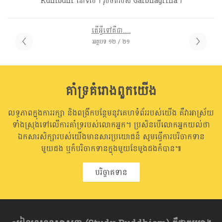
Kumbum នៅទីបេ។ រូបថតរបស់ Garbhagriha។
តើអ្វីទៅគឺជា….
អត្ថបទ ១២ / ២១
គាំទ្រគំរោងពួកយើង
លទ្ធភាពក្នុងការរក្សា និងពង្រីកបន្ថែមនូវគេហទំព័ររបស់យើង គឺវាអាស្រ័យ
ទាំងស្រុងទៅលើការគាំទ្ររបស់លោកអ្នក។ ប្រសិនបើលោកអ្នកយល់ថា
ឯកសារសិក្សារបស់យើងមានសារប្រយោជន៏ សូមធ្វើការបរិចាកទាន
មួយដង ឬក៏បរិចាកទានក្នុងមួយខែមួងដងក៏បាន៕
បរិច្ចាគទាន