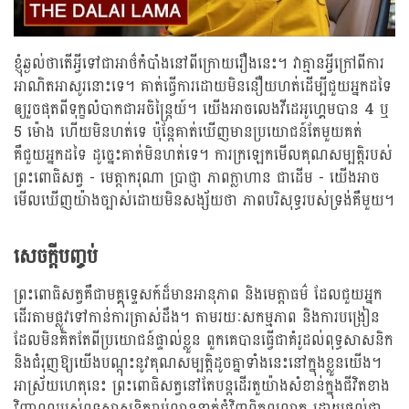
ខ្ញុំឆ្ងល់ថាតើអ្វីទៅជាអាថ៌កំបាំងនៅពីក្រោយរឿងនេះ។ វាគ្មានអ្វីក្រៅពីការ
អាណិតអាសូរនោះទេ។ គាត់ធ្វើការដោយមិននឿយហត់ដើម្បីជួយអ្នកដទៃ
ឲ្យរួចផុតពីទុក្ខលំបាកជាអចិន្ត្រៃយ៍។ យើងអាចលេងវីដេអូហ្គេមបាន 4 ឬ
5 ម៉ោង ហើយមិនហត់ទេ ប៉ុន្តែគាត់ឃើញមានប្រយោជន៍តែមួយគត់
គឺជួយអ្នកដទៃ ដូច្នេះគាត់មិនហត់ទេ។ ការក្រឡេកមើលគុណសម្បត្ដិរបស់
ព្រះពោធិសត្វ - មេត្តាករុណា ប្រាជ្ញា ភាពក្លាហាន ជាដើម - យើងអាច
មើលឃើញយ៉ាងច្បាស់ដោយមិនសង្ស័យថា ភាពបរិសុទ្ធរបស់ទ្រង់គឺមួយ។
សេចក្តីបញ្ចប់
ព្រះពោធិសត្វគឺជាមគ្គុទ្ទេសក៍ដ៏មានអានុភាព និងមេត្តាធម៌ ដែលជួយអ្នក
ដើរតាមផ្លូវទៅកាន់ការត្រាស់ដឹង។ តាមរយៈសកម្មភាព និងការបង្រៀន
ដែលមិនគិតតែពីប្រយោជន៍ផ្ទាល់ខ្លួន ពួកគេបានធ្វើជាគំរូដល់ពុទ្ធសាសនិក
និងជំរុញឱ្យយើងបណ្ដុះនូវគុណសម្បត្ដិដូចគ្នាទាំងនេះនៅក្នុងខ្លួនយើង។
អាស្រ័យហេតុនេះ ព្រះពោធិសត្វនៅតែបន្តដើរតួយ៉ាងសំខាន់ក្នុងជីវិតខាង
វិញ្ញាណរបស់ពុទ្ធសាសនិករាប់លាននាក់ជុំវិញពិភពលោក ដោយផ្តល់ជា