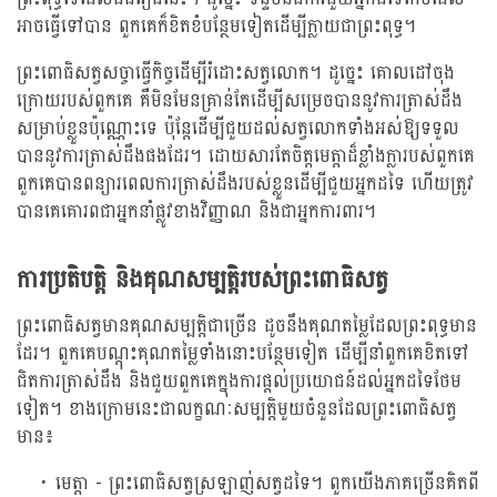
អាចធ្វើទៅបាន ពួកគេក៏ខិតខំបន្ថែមទៀតដើម្បីក្លាយជាព្រះពុទ្ធ។
ព្រះពោធិសត្វសច្ចាធ្វើកិច្ចដើម្បីរំដោះសត្វលោក។ ដូច្នេះ គោលដៅចុង
ក្រោយរបស់ពួកគេ គឺមិនមែនគ្រាន់តែដើម្បីសម្រេចបាននូវការត្រាស់ដឹង
សម្រាប់ខ្លួនប៉ុណ្ណោះទេ ប៉ុន្តែដើម្បីជួយដល់សត្វលោកទាំងអស់ឱ្យទទួល
បាននូវការត្រាស់ដឹងផងដែរ។ ដោយសារតែចិត្តមេត្តាដ៏ខ្លាំងក្លារបស់ពួកគេ
ពួកគេបានពន្យារពេលការត្រាស់ដឹងរបស់ខ្លួនដើម្បីជួយអ្នកដទៃ ហើយត្រូវ
បានគេគោរពជាអ្នកនាំផ្លូវខាងវិញ្ញាណ និងជាអ្នកការពារ។
ការប្រតិបត្តិ និងគុណសម្បត្ដិរបស់ព្រះពោធិសត្វ
ព្រះពោធិសត្វមានគុណសម្បត្ដិជាច្រើន ដូចនឹងគុណតម្លៃដែលព្រះពុទ្ធមាន
ដែរ។ ពួកគេបណ្តុះគុណតម្លៃទាំងនោះបន្ថែមទៀត ដើម្បីនាំពួកគេខិតទៅ
ជិតការត្រាស់ដឹង និងជួយពួកគេក្នុងការផ្តល់ប្រយោជន៍ដល់អ្នកដទៃថែម
ទៀត។ ខាងក្រោមនេះជាលក្ខណៈសម្បត្តិមួយចំនួនដែលព្រះពោធិសត្វ
មាន៖
មេត្តា - ព្រះពោធិសត្វស្រឡាញ់សត្វដទៃ។ ពួកយើងភាគច្រើនគិតពី