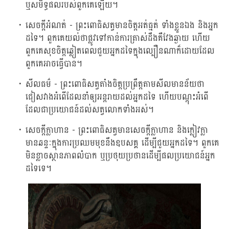
ឬសមិទ្ធផលរបស់ពួកគេឡើយ។
សេចក្តីអំណត់ - ព្រះពោធិសត្វមានចិត្តអត់ធ្មត់ ទាំងខ្លួនឯង និងអ្នក
ដទៃ។ ពួកគេយល់ថាផ្លូវទៅកាន់ការត្រាស់ដឹងគឺវែងឆ្ងាយ ហើយ
ពួកគេសុខចិត្តឆ្លៀតពេលជួយអ្នកដទៃក្នុងល្បឿនណាក៏ដោយដែល
ពួកគេអាចធ្វើបាន។
សីលធម៌ - ព្រះពោធិសត្វតាំងចិត្តប្រព្រឹត្តតាមសីលមានន័យថា
ជៀសវាងអំពើដែលនាំឲ្យអន្តរាយដល់អ្នកដទៃ ហើយបណ្តុះអំពើ
ដែលជាប្រយោជន៍ដល់សត្វលោកទាំងអស់។
សេចក្តីក្លាហាន - ព្រះពោធិសត្វមានសេចក្តីក្លាហាន និងក្លៀវក្លា
មានឆន្ទៈក្នុងការប្រឈមមុខនឹងឧបសគ្គ ដើម្បីជួយអ្នកដទៃ។ ពួកគេ
មិនខ្លាចស្ថានភាពលំបាក ឬប្រថុយប្រថានដើម្បីផលប្រយោជន៍អ្នក
ដទៃទេ។