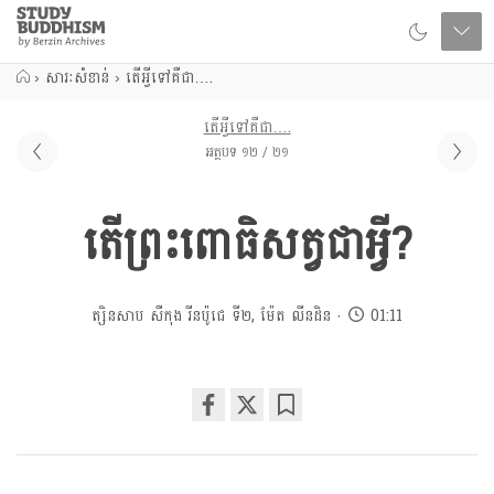
Close
Study
Buddhism
Home
›
សារៈសំខាន់
›
តើអ្វីទៅគឺជា….
តើអ្វីទៅគឺជា….
អត្ថបទ ១២ / ២១
តើព្រះពោធិសត្វជាអ្វី?
ត្សិនសាប សឺកុង រីនប៉ូជេ ទី២
,
ម៉ែត លីនដិន
01:11
Share
Bookmark
on
facebook