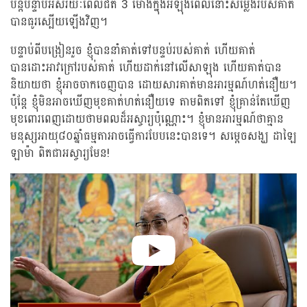
បន្តបន្ទាប់អស់រយៈពេលជិត 3 ម៉ោងក្នុងអំឡុងពេលនោះសម្លេងរបស់គាត់
បានធូរស្បើយឡើងវិញ។
បន្ទាប់ពីបង្រៀនរួច ខ្ញុំបាននាំគាត់ទៅបន្ទប់របស់គាត់ ហើយគាត់
បានដោះអាវក្រៅរបស់គាត់ ហើយដាក់នៅលើសាឡុង ហើយគាត់បាន
និយាយថា ខ្ញុំអាចចាកចេញបាន ដោយសារគាត់មានអារម្មណ៍ហត់នឿយ។
ប៉ុន្តែ ខ្ញុំមិនអាចឃើញមុខគាត់ហត់នឿយទេ តាមពិតទៅ ខ្ញុំគ្រាន់តែឃើញ
មុខពោរពេញដោយថាមពលដ៏អស្ចារ្យប៉ុណ្ណោះ។ ខ្ញុំមានអារម្មណ៍ថាគ្មាន
មនុស្សអាយុ៨០ឆ្នាំធម្មតាអាចធ្វើការបែបនេះបានទេ។ សម្តេចសង្ឃ ដាឡៃ
ឡាម៉ា ពិតជាអស្ចារ្យមែន!