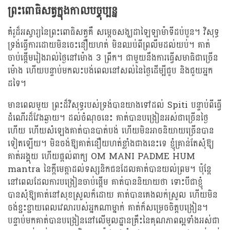
ព្រះពោធិសត្វក្នុងកាលបច្ចុប្បន្ន
គំរូដ៏អស្ចារ្យនៃព្រះពោធិសត្វគឺ សម្តេចសង្ឃដាឡៃឡាម៉ាទីដប់បួន។ វិសុទ្ធ
ទ្រង់ធ្វើការដោយមិនចេះនឿយហត់ មិនឈប់ពីព្រលឹមដល់យប់។ គាត់
ចាប់ផ្តើមរៀងរាល់ថ្ងៃនៅម៉ោង 3 ព្រឹក។ ជាមួយនឹងការធ្វើសមាធិជាច្រើន
ម៉ោង ហើយបន្ទាប់មកលះបង់ពេលនៅសល់នៃថ្ងៃដើម្បីជួប និងជួយអ្នក
ដទៃ។
មានពេលមួយ ព្រះដ៏វិសុទ្ធរបស់ទ្រង់បានយាងទៅដល់ Spiti បន្ទាប់ពីធ្វើ
ដំណើរដ៏វែងឆ្ងាយ។ ដល់ចំណុចនេះ គាត់បានបង្រៀនអស់ជាច្រើនថ្ងៃ
ហើយ ហើយសំឡេងគាត់បានបាត់បង់ ហើយមិនអាចនិយាយច្រើនបាន
ទៀតឡើយ។ មិនចង់ឱ្យគាត់នឿយហត់ខ្លាំងជាងនេះទេ ខ្ញុំគ្រាន់តែសុំឱ្យ
គាត់អង្គុយ ហើយផ្តល់ពាក្យ OM MANI PADME HUM
mantra នៃក្តីមេត្តាដល់ទស្សនិកជនដែលគាត់បានយល់ព្រម។ ប៉ុន្តែ
នៅពេលដែលការបង្រៀនចាប់ផ្តើម គាត់បាននិយាយថា ទោះបីជាខ្ញុំ
បានសុំឱ្យគាត់នៅសុខស្រួលក៏ដោយ គាត់បានគេងលក់ស្រួល ហើយមិន
ចង់ខ្ជះខ្ជាយពេលវេលារបស់អ្នកណាម្នាក់ គាត់ក៏សម្រេចចិត្តបង្រៀន។
បន្ទាប់មកគាត់បានបង្រៀននៅលើមូលដ្ឋានគ្រឹះនៃគុណភាពល្អទាំងអស់ជា