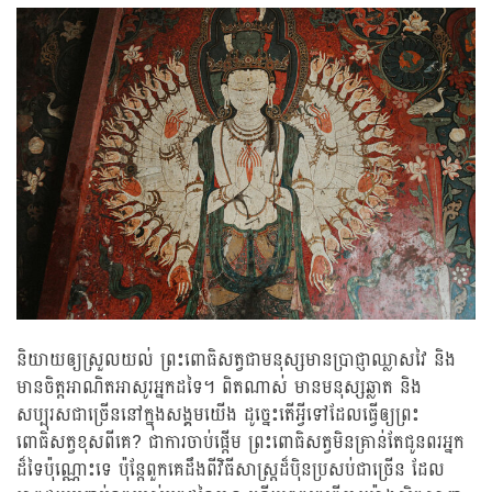
និយាយឲ្យស្រួលយល់ ព្រះពោធិសត្វជាមនុស្សមានប្រាជ្ញាឈ្លាសវៃ និង
មានចិត្តអាណិតអាសូរអ្នកដទៃ។ ពិតណាស់ មានមនុស្សឆ្លាត និង
សប្បុរសជាច្រើននៅក្នុងសង្គមយើង ដូច្នេះតើអ្វីទៅដែលធ្វើឲ្យព្រះ
ពោធិសត្វខុសពីគេ? ជាការចាប់ផ្តើម ព្រះពោធិសត្វមិនគ្រាន់តែជូនពរអ្នក
ដ៏ទៃប៉ុណ្ណោះទេ ប៉ុន្តែពួកគេដឹងពីវិធីសាស្ត្រដ៏ប៉ិនប្រសប់ជាច្រើន ដែល