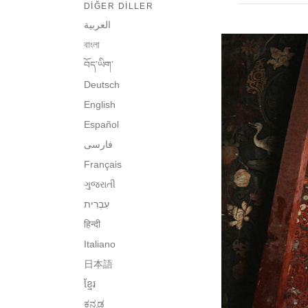
DIĞER DILLER
العربية
বাংলা
བོད་ཡིག་
Deutsch
English
Español
فارسی
Français
ગુજરાતી
हिन्दी
Italiano
日本語
ខ្មែរ
ಕನ್ನಡ