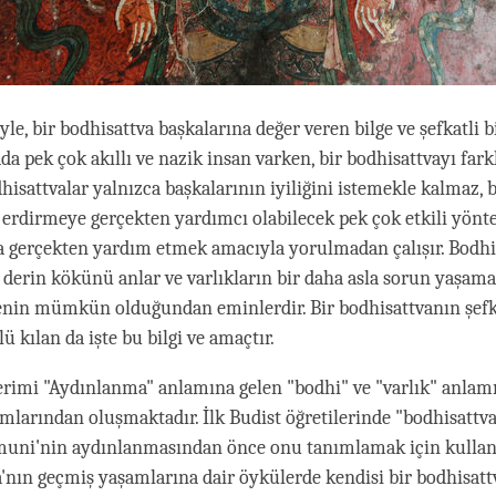
eyle, bir bodhisattva başkalarına değer veren bilge ve şefkatli bi
a pek çok akıllı ve nazik insan varken, bir bodhisattvayı fark
hisattvalar yalnızca başkalarının iyiliğini istemekle kalmaz, 
a erdirmeye gerçekten yardımcı olabilecek pek çok etkili yönte
a gerçekten yardım etmek amacıyla yorulmadan çalışır. Bodhi
 derin kökünü anlar ve varlıkların bir daha asla sorun yaşam
enin mümkün olduğundan eminlerdir. Bir bodhisattvanın şefk
ü kılan da işte bu bilgi ve amaçtır.
erimi "Aydınlanma" anlamına gelen "bodhi" ve "varlık" anlam
amlarından oluşmaktadır. İlk Budist öğretilerinde "bodhisattva
uni'nin aydınlanmasından önce onu tanımlamak için kullanı
'nın geçmiş yaşamlarına dair öykülerde kendisi bir bodhisatt