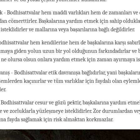
k - Bodhisattvalar hem maddi varlıkları hem de zamanları ve e
an cömerttirler. Başkalarına yardım etmek için sahip oldukla
steklidirler ve mallarına veya başarılarına bağlı değildirler.
odhisattvalar hem kendilerine hem de başkalarına karşı sabırlı
maya giden yolun uzun bir yol olduğunun farkındadırlar ve 
ne olursa olsun onlara yardım etmek için zaman ayırmaya ist
anış - Bodhisattvalar etik davranışa bağlıdırlar, yani başkaları
lemlerden kaçınırlar ve tüm varlıklar için faydalı olan eyleml
ler.
- Bodhisattvalar cesur ve gözü pektir, başkalarına yardım etme
le ve zorluklarla yüzleşmeye isteklidirler. Zor durumlardan ve
ına fayda sağlamak için risk almaktan korkmazlar.