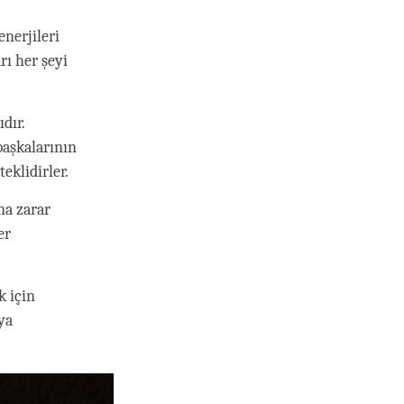
nerjileri
rı her şeyi
dır.
başkalarının
eklidirler.
na zarar
er
k için
ya