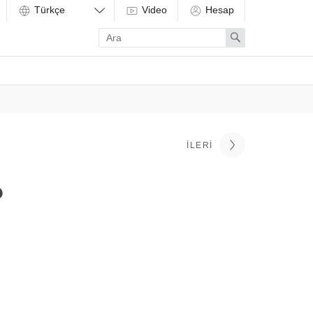
Video
Hesap
Enter
Search
search
term
İLERI
?