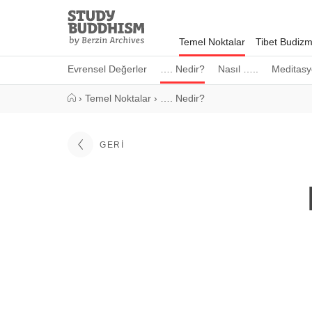
Close
Study
Buddhism
Temel Noktalar
Tibet Budizm
Home
Evrensel Değerler
…. Nedir?
Nasıl …..
Meditasy
›
Temel Noktalar
›
…. Nedir?
GERI