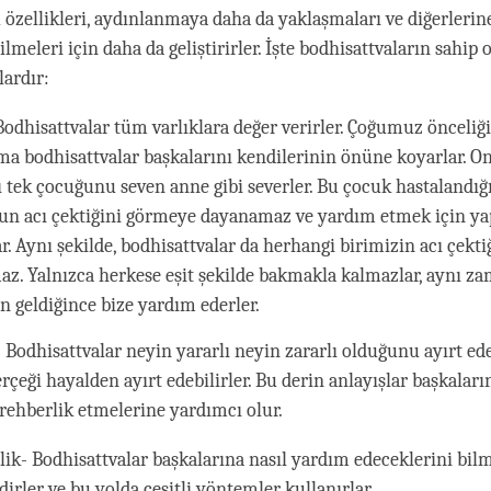
Bu özellikleri, aydınlanmaya daha da yaklaşmaları ve diğerleri
lmeleri için daha da geliştirirler. İşte bodhisattvaların sahip 
lardır:
 Bodhisattvalar tüm varlıklara değer verirler. Çoğumuz önceli
ama bodhisattvalar başkalarını kendilerinin önüne koyarlar. O
rı tek çocuğunu seven anne gibi severler. Bu çocuk hastalandığ
n acı çektiğini görmeye dayanamaz ve yardım etmek için yap
ar. Aynı şekilde, bodhisattvalar da herhangi birimizin acı çekt
z. Yalnızca herkese eşit şekilde bakmakla kalmazlar, aynı z
n geldiğince bize yardım ederler.
Bodhisattvalar neyin yararlı neyin zararlı olduğunu ayırt edeb
rçeği hayalden ayırt edebilirler. Bu derin anlayışlar başkalar
rehberlik etmelerine yardımcı olur.
ilik- Bodhisattvalar başkalarına nasıl yardım edeceklerini b
dirler ve bu yolda çeşitli yöntemler kullanırlar.