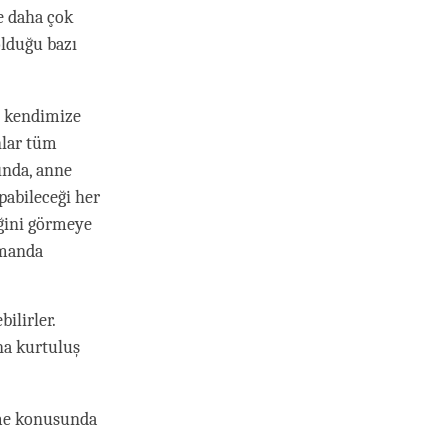
ne daha çok
olduğu bazı
ği kendimize
nlar tüm
ında, anne
abileceği her
iğini görmeye
amanda
ilirler.
ına kurtuluş
ilme konusunda