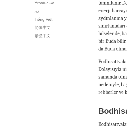
tanımlanır. D
Українська
enerji harcay
اُردو
aydınlanma yo
Tiếng Việt
sınırlamaları
简体中文
bilseler de, 
繁體中文
bir Buda bilir
da Buda olmak 
Bodhisattvalar
Dolayısıyla n
zamanda tüm v
nedeniyle, ba
rehberler ve 
Bodhisa
Bodhisattvalar