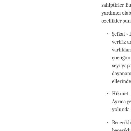
sahiptirler. 
yardımcı olabi
özellikler şun
Şefkat -
veririz 
varlıkla
çocuğunu
şeyi yap
dayanama
ellerinde
Hikmet - 
Ayrıca ge
yolunda 
Becerikl
becerikli