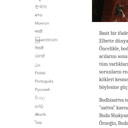
한국어
ລາວ
Монгол
मराठी
Basit bir ifad
မြန်မာဘာသာ
Elbette dünyad
नेपाली
Öncelikle, bod
acılarını son
ਪੰਜਾਬੀ
tüm varlıklar
پنجابی
sorunların en
Polski
kökleri kesm
Português
böylesine güçl
Русский
සිංහල
Bodhisattva t
தமிழ்
"sattva” kavr
తెలుగు
Buda Shakyam
ไทย
Örneğin, Buda