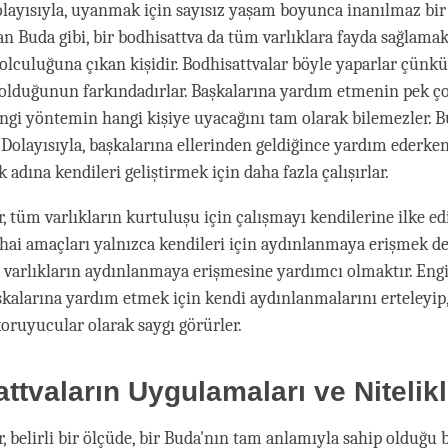
olayısıyla, uyanmak için sayısız yaşam boyunca inanılmaz bir
an Buda gibi, bir bodhisattva da tüm varlıklara fayda sağlamak
lculuğuna çıkan kişidir. Bodhisattvalar böyle yaparlar çünkü
 olduğunun farkındadırlar. Başkalarına yardım etmenin pek ç
hangi yöntemin hangi kişiye uyacağını tam olarak bilemezler. 
. Dolayısıyla, başkalarına ellerinden geldiğince yardım ederke
adına kendileri geliştirmek için daha fazla çalışırlar.
, tüm varlıkların kurtuluşu için çalışmayı kendilerine ilke ed
ihai amaçları yalnızca kendileri için aydınlanmaya erişmek değ
arlıkların aydınlanmaya erişmesine yardımcı olmaktır. Engi
şkalarına yardım etmek için kendi aydınlanmalarını erteleyip
koruyucular olarak saygı görürler.
ttvaların Uygulamaları ve Nitelikl
, belirli bir ölçüde, bir Buda'nın tam anlamıyla sahip olduğu 