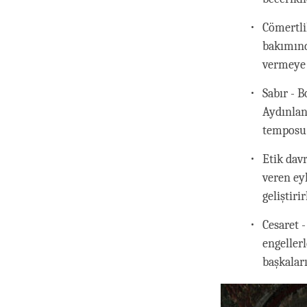
Cömertli
bakımınd
vermeye i
Sabır - B
Aydınlan
temposu 
Etik davr
veren ey
geliştirir
Cesaret 
engeller
başkalar