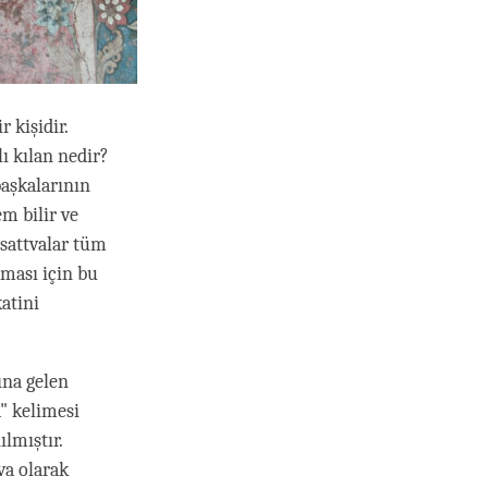
r kişidir.
lı kılan nedir?
başkalarının
m bilir ve
sattvalar tüm
aması için bu
atini
ına gelen
" kelimesi
lmıştır.
va olarak