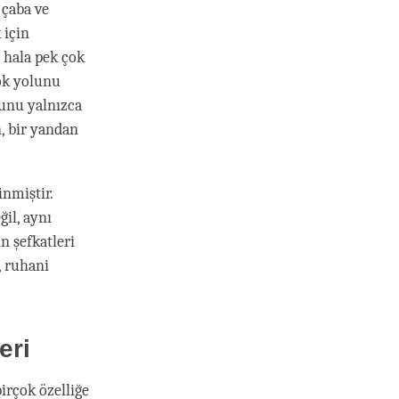
 çaba ve
 için
 hala pek çok
ok yolunu
Bunu yalnızca
n, bir yandan
inmiştir.
il, aynı
n şefkatleri
, ruhani
eri
birçok özelliğe