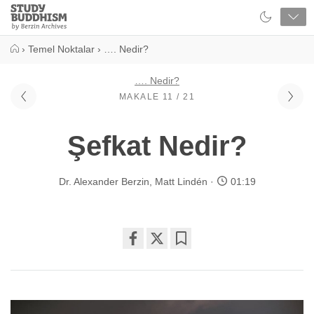
Close
Study
Buddhism
Home
›
Temel Noktalar
›
…. Nedir?
…. Nedir?
MAKALE 11 / 21
Şefkat Nedir?
Dr. Alexander Berzin
,
Matt Lindén
01:19
Share
Bookmark
on
facebook