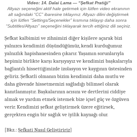
Video: 14. Dalai Lama — “Şefkat Pratiği”
Altyazı seçeneğini aktif hale getirmek için lütfen video ekranının
alt sağındaki “CC” ibaresine tıklayınız. Altyazı dilini değiştirmek
için lütfen “Settings/Seçenekler” kısmına tıklayıp daha sonra
“Subtitles/Altyazı” seçeneğini tıklayarak tercih ettiğiniz dili seçiniz.
Şefkat kalbimizi ve zihnimizi diğer kişilere açarak bizi
yalnızca kendimizi düşündüğümüz, kendi kurduğumuz
yalnızlık hapishanesinden çıkarır. Yaşamın sorunlarıyla
hepimiz birlikte karşı karşıyayız ve kendimizi başkalarıyla
bağlantılı hissettiğimizde izolasyon ve kaygının üstesinden
geliriz. Şefkatli olmanın bizim kendimizi daha mutlu ve
daha güvende hissetmemizi sağladığı bilimsel olarak
kanıtlanmıştır. Başkalarının acısını ve dertlerini ciddiye
almak ve yardım etmek istemek bize içsel güç ve özgüven
verir. Kendimizi şefkat geliştirmek üzere eğitirsek,
gerçekten engin bir sağlık ve iyilik kaynağı olur.
[Bkz.:
Şefkati Nasıl Geliştiririz
]