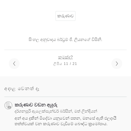
කරුණාව
සිංහල අනුවාදය බර්ට්‍රම් ජී. ලියනගේ විසිනි.
කුමක්ද?
ලිපිය 11 / 21
අදාළ වෙනත් දෑ
කරුණාව වඩන අයුරු
දර්ශනසූරී ඇලෙක්සැන්ඩර් බර්සින්, මත් ලින්දියන්
අන් අය දුකින් මිදේවා යනුවෙන් පතන, මනසේ ඇති ඵලදායී
තත්ත්වයක් වන කරුණාව වැඩීමේ බෞද්ධ ක්‍රමෝපාය.