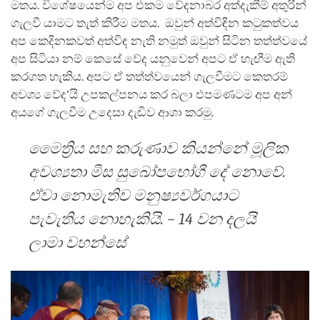
මතය. විශේෂයෙන්ම අප එකම වේදනාබර අත්දැකීම් අතුරින්
ගැලවී යාමට තැත් කිරීම මතය. ඔවුන් අත්විඳින කටුකත්වය
අප කෙදිනකවත් අත්විඳ නැති නමුත් ඔවුන් සිටින තත්ත්වයේ
අප සිටියා නම් කෙසේ වේද යනුවෙන් අපට ඒ හැඟීම ඇති
කරගත හැකිය. අපට ඒ තත්ත්වයෙන් ගැලවීමට කෙතරම්
අවශ්‍ය වේද’යි උපකල්පනය කර බලා එපමණටම අප අන්
අයගේ ගැලවීම උදෙසා දැඩිව ආශා කරමු.
මෛත්‍රිය සහ කරුණාව කියන්නේ මූලික
අවශ්‍යතා මිස සුඛෝපභෝගී දේ නොවේ.
ඒවා නොමැතිව මනුෂ්‍යවර්ගයාට
පැවැතිය නොහැකියි. – 14 වන දලයි
ලාමා වහන්සේ