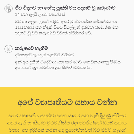
ජීව විද්‍යාව හා හේතු යුක්ති මත පදනම් වූ කරුණාව
14 වන දලයි ලාමා වහන්සේ
මව හා අලුත උපන් දරුවා අතර වු ස්වභාවික සමීපත්වය හා
සෙනෙහස සහ නිදුක් වීමට සියල්ලන් දක්වන කැමැත්ත මත
පදනම් වූ විට කරුණාව වඩාත් ස්ථිරසාර වේ.
කරුණාව හැඟීම
දර්ශනසූරී ඇලෙක්සැන්ඩර් බර්සින්
අන් අය දුකින් මිදේවාය යන කරුණාව ගොඩනගාගනු පිණිස
අන්‍යයන් තුළ පවත්නා දුක සිතින් මවාගන්න
අපේ ව්‍යාපෘතියට සහාය වන්න
මෙම ව්‍යාපෘතිය පවත්වාගෙන යාමට සහ වැඩි දියුණු කිරීමට
අපට ඇති හැකියාව මුළුමනින්ම රඳා පවතින්නේ ඔබේ සහාය
මතය. අප ඉදිරිපත් කරන දේ ප්‍රයෝජනවත් බව ඔබට හැඟේ