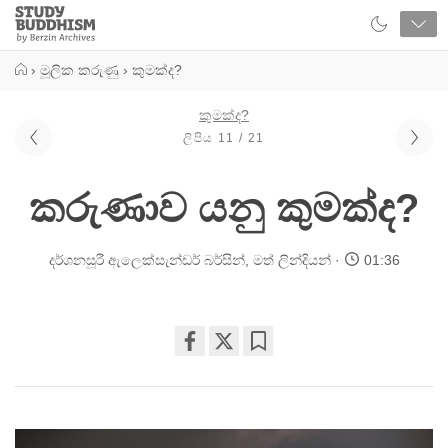
Close
Study
Buddhism
Home
›
මූලික කරුණු
›
කුමක්ද?
කුමක්ද?
ලිපිය 11 / 21
කරුණාව යනු කුමක්ද?
දර්ශනසූරී ඇලෙක්සැන්ඩර් බර්සින්
,
මත් ලින්දියන්
01:36
Share
Bookmark
on
facebook