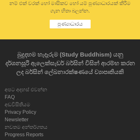
නම් එක් වරක් හෝ මාසිකව හෝ යම් පුණ්‍යාධාරයක් කිරීම
ගැන හිතා බලන්න.
පුණ්‍යාධාරය
බුදුදහම හැදෑරුම (Study Buddhism) යනු
දර්ශනසූරී ඇලෙක්සැඩර් බර්සින් විසින් ආරම්භ කරන
ලද බර්සින් ලේඛනාරක්ෂණයේ ව්‍යාපෘතියකි
අපට අදහස් එවන්න
FAQ
අඩවිසිතියම
Privacy Policy
Newsletter
නවතම අන්තර්ගතය
Progress Reports