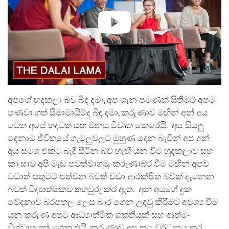
අපගේ හුදකලා බව බිඳ දමා, අප ගැන පමණක් සිතීමට අපම
පණවා ගත් සීමාමායිම්ද බිඳ දමා, කරුණාව මඟින් අන් අය
වෙත අපේ හදවත සහ මනස විවෘත කෙරෙයි. අප සියලු
දෙනාම ජීවිතයේ ගැටලුවලට මුහුණ දෙන බැවින් අප අන්
අය සමග එකට බැඳී සිටින බව හැඟී යන විට හුදකලාව සහ
කාංසාව අපි මැඬ පවත්වාගමු. කරුණාබර වීම මඟින් අපව
වඩාත් සතුටට පත්වන බවත් වඩා ආරක්ෂිත බවක් දැනෙන
බවත් විද්‍යාත්මකව තහවුරු කර ඇත. අන් අයගේ දුක
වේදනාව බරපතල ලෙස බාර ගෙන උදවු කිරීමට අවශ්‍ය වීම
යන කරුණ අපට ආධ්‍යාත්මික ශක්තියක් සහ ආත්ම-
විශ්වාසයක් ගෙන එයි. කරුණාව අප තුළ වර්ධනය කර