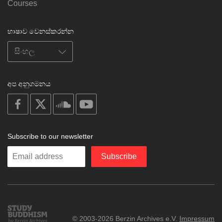
Courses
භාෂාව වෙනස්කරන්න
අප අනුගමනය
on
on
on
on
facebook
X
soundcloud
youtube
Subscribe to our newsletter
Enter
Subscribe
your
email
Study
© 2003-2026 Berzin Archives e.V.
Impressum
Buddhism