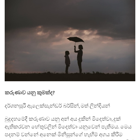
කරුණාව යනු කුමක්ද?
දර්ශනසූරී ඇලෙක්සැන්ඩර් බර්සින්, මත් ලින්දියන්
බුදුදහමේදී කරුණාව යනු අන් අය දුකින් මිදෙත්වා, දුක්
ඇතිකරවන හේතුවලින් මිදෙත්වා යනුවෙන් පැතීමය. මෙය
පදනම් වන්නේ අනෙක් මිනිසුන්ගේ හැඟීම් අගය කිරීම