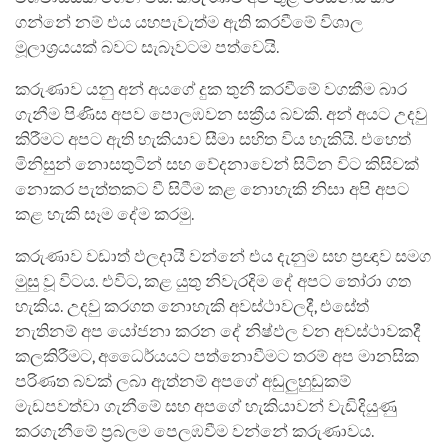
ගන්නේ නම් එය යහපැවැත්ම ඇති කරවීමේ විශාල
මූලාශ්‍රයයක් බවට සැබෑවටම පත්වෙයි.
කරුණාව යනු අන් අයගේ දුක තුනී කරවීමේ වගකීම බාර
ගැනීම පිණිස අපව පොලඹවන සක්‍රීය බවකි. අන් අයට උදවු
කිරීමට අපට ඇති හැකියාව සීමා සහිත විය හැකියි. එහෙත්
මිනිසුන් නොසතුටින් සහ වේදනාවෙන් සිටින විට කිසිවක්
නොකර පැත්තකට වී සිටීම කළ නොහැකි නිසා අපි අපට
කළ හැකි සෑම දේම කරමු.
කරුණාව වඩාත් ඵලදායී වන්නේ එය දැනුම සහ ප්‍රඥාව සමග
මුසු වූ විටය. එවිට, කළ යුතු නිවැරදිම දේ අපට තෝරා ගත
හැකිය. උදවු කරගත නොහැකි අවස්ථාවලදී, එසේත්
නැතිනම් අප යෝජනා කරන දේ නිෂ්ඵල වන අවස්ථාවකදී
කලකිරීමට, අධෛර්යයට පත්නොවීමට තරම් අප මානසික
පරිණත බවක් ලබා ඇත්නම් අපගේ අඩුලුහුඩුකම්
මැඩපවත්වා ගැනීමේ සහ අපගේ හැකියාවන් වැඩිදියුණු
කරගැනීමේ ප්‍රබලම පෙලඹවීම වන්නේ කරුණාවය.