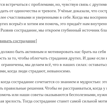
ся встречаться с проблемами, но, чувствуя связь с другим
адать от одиночества и тревоги. Учёные доказали, что сос
олее счастливыми и уверенными в себе. Когда мы восприн
угих всерьёз и хотим им помочь, это придаёт нам внутре
 Развив сострадание, мы откроем глубинный источник бла
вивать сострадание
]
должно быть активным и мотивировать нас брать на себя
сть за то, чтобы облегчать страдания других. И даже если
ограничены, мы делаем всё, что в наших силах: оставатьс
ми, когда люди страдают, невыносимо.
 когда сострадание сочетается со знанием и мудростью: эт
ь правильные решения. Чтобы не расстраиваться, когда у 
помочь или наши советы оказываются бесполезными, нужн
я зрелость. Тогда сострадание станет самой сильной мот