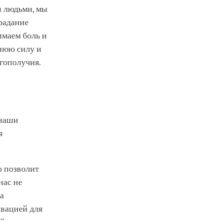
и людьми, мы
традание
имаем боль и
ннюю силу и
гополучия.
 наши
я
о позволит
нас не
а
ивацией для