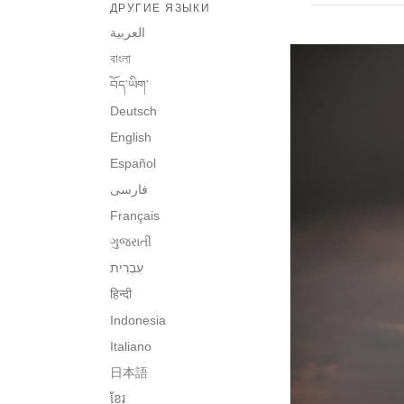
ДРУГИЕ ЯЗЫКИ
العربية
বাংলা
བོད་ཡིག་
Deutsch
English
Español
فارسی
Français
ગુજરાતી
हिन्दी
Indonesia
Italiano
日本語
ខ្មែរ