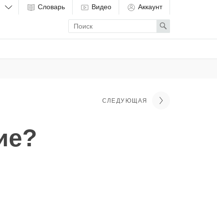
Словарь
Видео
Аккаунт
Enter
Search
search
term
СЛЕДУЮЩАЯ
ие?