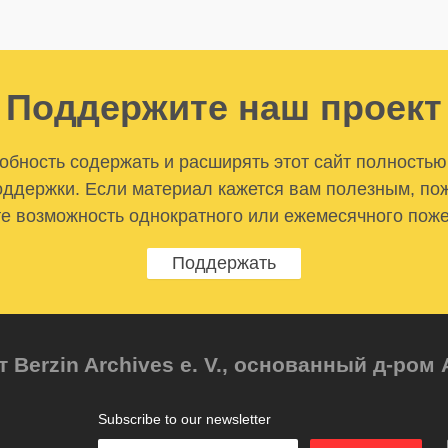
Поддержите наш проект
бность содержать и расширять этот сайт полностью
ддержки. Если материал кажется вам полезным, по
е возможность однократного или ежемесячного пож
Поддержать
т Berzin Archives e. V., основанный д-ро
Subscribe to our newsletter