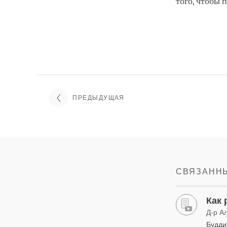
того, чтобы 
ПРЕДЫДУЩАЯ
СВЯЗАННЫ
Как 
Д-р А
Будди