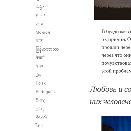
ಕನ್ನಡ
한국어
ລາວ
В буддизме с
Монгол
их причин. О
मराठी
прошли через
မြန်မာဘာသာ
через что он
नेपाली
почувствоват
ਪੰਜਾਬੀ
этой пробле
پنجابی
Polski
Любовь и со
Português
них человеч
සිංහල
தமிழ்
తెలుగు
ไทย