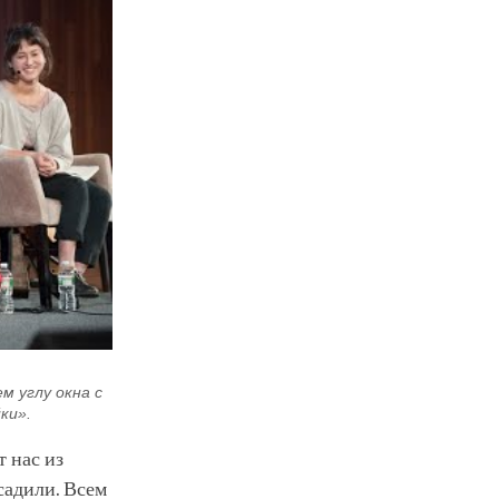
 углу окна с
ки».
 нас из
садили. Всем