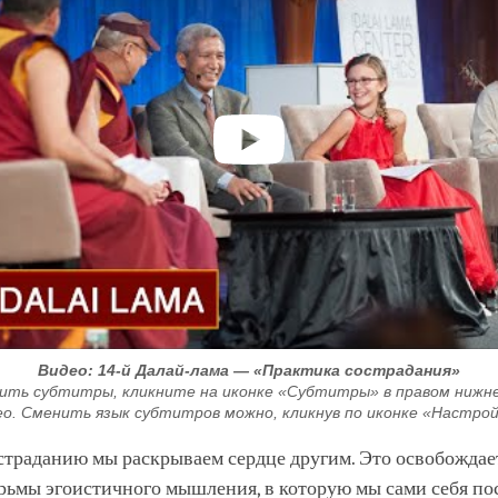
Видео: 14-й Далай-лама — «Практика сострадания»
ить субтитры, кликните на иконке «Субтитры» в правом нижнем
ео. Сменить язык субтитров можно, кликнув по иконке «Настрой
страданию мы раскрываем сердце другим. Это освобождает
рьмы эгоистичного мышления, в которую мы сами себя по