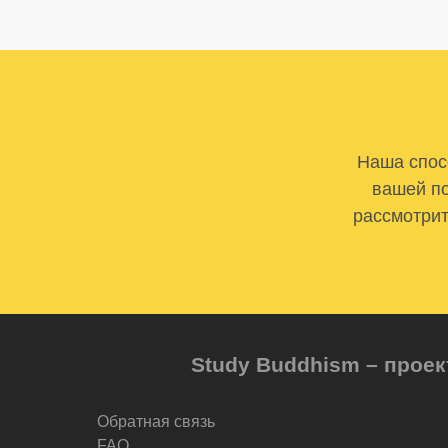
Наша спосо
вашей по
рассмотрит
Study Buddhism – проек
Обратная связь
FAQ