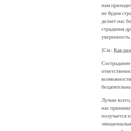
нам приходит
не будем стр
делает нас б
страдания др
уверенность.
[См.:
Как раз
Сострадание 
ответственно
возможности 
бездеятельны
Лучше всего,
нас принимат
получается 
эмоциональна