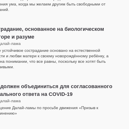
яния ума, когда мы желаем другим быть свободными от
аний.
радание, основанное на биологическом
оре и разуме
Далай-лама
 устойчивое сострадание основано на естественной
сти и любви матери к своему новорождённому ребёнку, а
 на понимании, что все равны, поскольку все хотят быть
ливыми.
 должен объединиться для согласованного
ального ответа на COVID-19
Далай-лама
ение Далай-ламы по просьбе движения «Призыв к
динению»