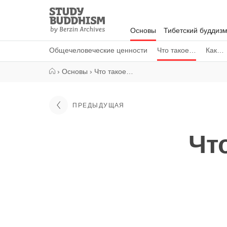
Close
Study
Buddhism
Основы
Тибетский буддиз
Home
Общечеловеческие ценности
Что такое…
Как…
›
Основы
›
Что такое…
ПРЕДЫДУЩАЯ
Чт