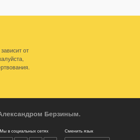
 зависит от
жалуйста,
ертвования.
м Александром Берзиным.
Мы в социальных сетях
Сменить язык
on
on
on
on