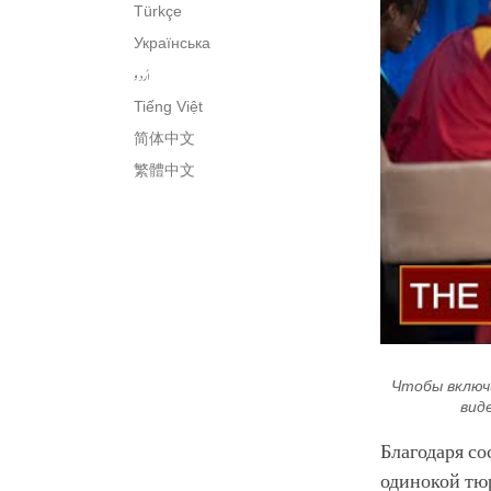
Türkçe
Українська
اُردو
Tiếng Việt
简体中文
繁體中文
Чтобы включ
вид
Благодаря со
одинокой тю