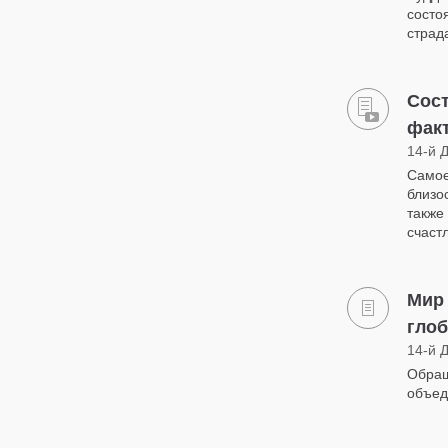
состо
страд
Сост
факт
14-й 
Самое
близо
также
счаст
Мир
глоб
14-й 
Обращ
объе