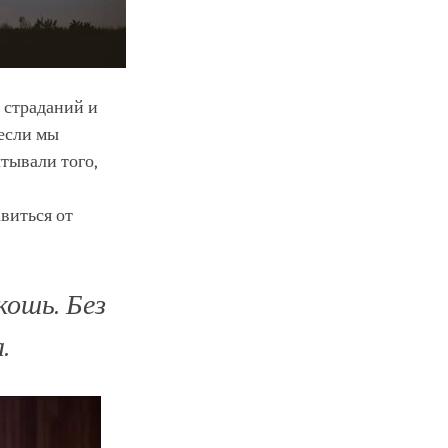
 страданий и
 если мы
тывали того,
авиться от
кошь. Без
.