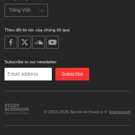
Theo dõi tin tức của chúng tôi qua
on
on
on
on
facebook
X
soundcloud
youtube
Subscribe to our newsletter
Enter
Subscribe
your
email
Study
© 2003-2026 Berzin Archives e.V.
Impressum
Buddhism
Home