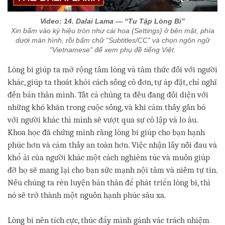
Video:
14. Dalai Lama
— “Tu Tập Lòng Bi”
Xin bấm vào ký hiệu tròn như cái hoa (Settings) ở bên mặt, phía
dưới màn hình, rồi bấm chữ “Subtitles/CC” và chọn ngôn ngữ
"Vietnamese" để xem phụ đề tiếng Việt.
Lòng bi giúp ta mở rộng tấm lòng và tâm thức đối với người
khác, giúp ta thoát khỏi cách sống cô đơn, tự áp đặt, chỉ nghĩ
đến bản thân mình. Tất cả chúng ta đều đang đối diện với
những khó khăn trong cuộc sống, và khi cảm thấy gắn bó
với người khác thì mình sẽ vượt qua sự cô lập và lo âu.
Khoa học đã chứng minh rằng lòng bi giúp cho bạn hạnh
phúc hơn và cảm thấy an toàn hơn. Việc nhận lấy nỗi đau và
khổ ải của người khác một cách nghiêm túc và muốn giúp
đỡ họ sẽ mang lại cho bạn sức mạnh nội tâm và niềm tự tin.
Nếu chúng ta rèn luyện bản thân để phát triển lòng bi, thì
nó sẽ trở thành một nguồn hạnh phúc sâu xa.
Lòng bi nên tích cực, thúc đẩy mình gánh vác trách nhiệm