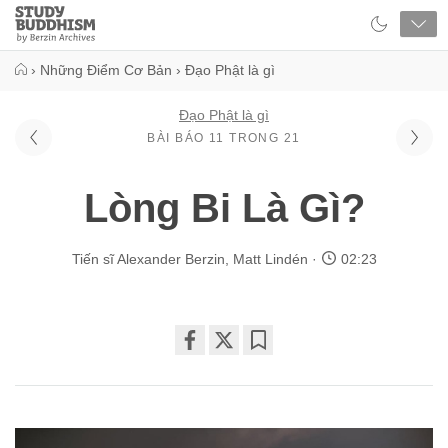
Close
Study
Buddhism
Home
›
Những Điểm Cơ Bản
›
Đạo Phật là gì
Đạo Phật là gì
BÀI BÁO 11 TRONG 21
Lòng Bi Là Gì?
Tiến sĩ Alexander Berzin
,
Matt Lindén
02:23
Share
Bookmark
on
facebook