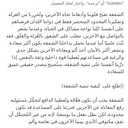
"Subtitles" أو "ترجمة"، واختار لغتك المفضل
الشفقة تفتح قلوبنا وأذهاننا تجاه الآخرين، وتُحرِرنا من العزلة
وتفكيرنا المحدود المنحصر فقط في ذواتنا اللذان فرضناهم
على أنفسنا. كلنا نواجه مشاكل في الحياة، وعندما نشعر
بالتواصل مع الآخرين، نتغلب على الشعور بالعُزلة والقلق. فقد
ثَبُتَ علميًا أننا عندما نحمل بداخلنا الشفقة نكون أكثر سعادة
ونشعر أكثر بالأمان. أخذ ألم ومعاناة الآخرين بشكل جدي
والرغبة في مساعدتهم يُعطينا قوة داخلية وثقة بالنفس. إذا
درَّبنا أنفسنا على تنمية الشفقة، ستُصبح مصدر حقيقي عميق
للسعادة.
[اِطلع على: كيفية تنمية الشفقة]
الشفقة يجب أن تكون فعَّالة وتُعطينا الدافع لتحمُّل مسئولية
رفع المعاناة عن الآخرين. قدرتنا على المساعدة قد تكون
محدودة، لكن نظل نفعل ما بوسعنا، لإنه من غير المُحتمَّّل أن
نقف مكتوفي الأيدي بينما الآخرون في تعاسة وألم.