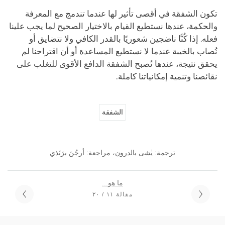
تكون الشفقة في أقصى تأثير لها عندما تندمج مع المعرفة
والحكمة، عندها نستطيع القيام بالاختيار الصحيح لما يجب علينا
فعله. إذا كُنَّا ناضجين شعوريًا بالقدر الكافي ولا نتضايق أو
نُصاب بالخيبة عندما لا نستطيع المساعدة أو أن اقتراحنا لم
يحقق نتيجة، عندها تُصبح الشفقة الدافع الأقوى للتغلب على
نقائصنا وتنمية إمكانياتنا كاملة.
الشفقة
ترجمة: يٰشى بالدرون، مراجعة: أرجُنَ برَنَذي
ما هو...
مقالة ١١ / ٢٠