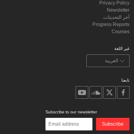
Privacy Policy
Newsletter
آخر التحديثات
Progress Reports
Courses
غير اللغة
تابعنا
on
on
on
on
youtube
soundcloud
facebook
X
Subscribe to our newsletter
Enter
Subscribe
your