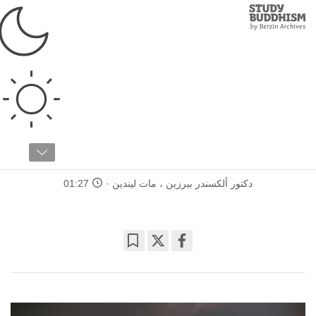
Study
Clos
Buddhism
Home
›
الأسس
›
ما هو...
ما هو...
مقالة ١١ / ٢٠
ما هي الشفقة؟
دكتور ألكسندر بيرزين
،
مات ليندين
01:27
Bookmark
Share
on
facebook