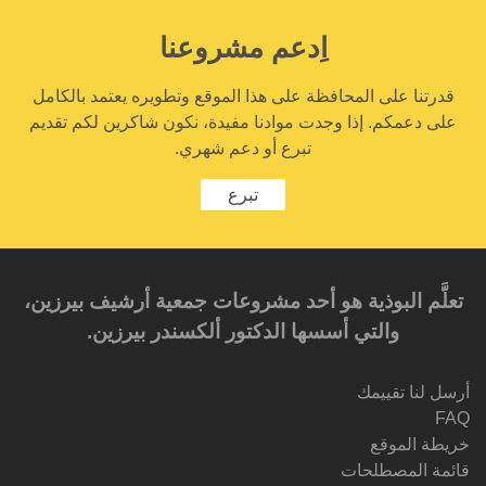
اِدعم مشروعنا
قدرتنا على المحافظة على هذا الموقع وتطويره يعتمد بالكامل
على دعمكم. إذا وجدت موادنا مفيدة، نكون شاكرين لكم تقديم
تبرع أو دعم شهري.
تبرع
تعلَّم البوذية هو أحد مشروعات جمعية أرشيف بيرزين،
والتي أسسها الدكتور ألكسندر بيرزين.‎‎
أرسل لنا تقييمك
FAQ
خريطة الموقع
قائمة المصطلحات