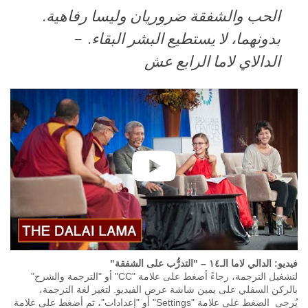
الحب والشفقة ضروريان وليسا رفاهية.
بدونهما، ﻻ يستطيع البشر البقاء. –
الداﻻي ﻻما الرابع عش
فيديو:
الدالي
لاما
الـ١٤
– "التدرُّب على الشفقة"
لتشغيل الترجمة، رجاءً أضغط على علامة "CC" أو "الترجمة والشرح"
بالركن السفلي على يمين شاشة عرض الفيديو. لتغير لغة الترجمة،
يُرجى الضغط على علامة "Settings" أو "إعدادات"، ثم أضغط على علامة