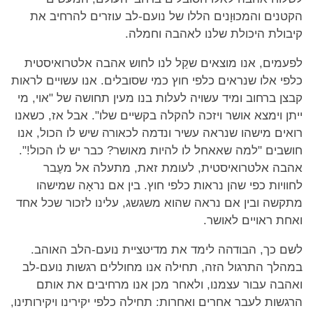
הקטנים והמכוּוָנים הללו של נועם-לב עוזרים להרחיב את
קיבולת היכולת שלנו לאהבה וחמלה.
לפעמים, אנו מוצאים שקַל לנו לחוש אהבה אלטרואיסטית
כלפי אלו שנראים כלפי חוץ כמי שסובלים. אנו עשויים לראות
קבצן ברחוב ומיד עשויה לעלות בנו מעין תחושה של "אוי, מי
ייתן וימצא אושר ויזכה להקלה בקשיים שלו". אבל אז, כשאנו
רואים מישהו שנראה עשיר ונדמה לכאורה שיש לו הכול, אנו
חושבים "למה שאאחל לו להיות מאושר? כבר יש לו הכול!".
אהבה אלטרואיסטית, לעומת זאת, מתעלה אל מעֶבר
לחוויות כפי שהן נראות כלפי חוץ. בין אם נראָה שמישהו
מתקשה ובין אם נראה שהוא משגשג, עלינו לזכור שכל אחד
ואחת ראויים לאושר.
לשם כך, הבודהה לימד את מדיטציית נועם-הלב האוהב.
במהלך התרגול הזה, תחילה אנו מחוללים רגשות נועם-לב
ואהבה עבור עצמנו, ולאחר מכן אנו מרחיבים את אותם
הרגשות לעבר אחרים ואחרות: תחילה כלפי יקירינו ויקירותינו,