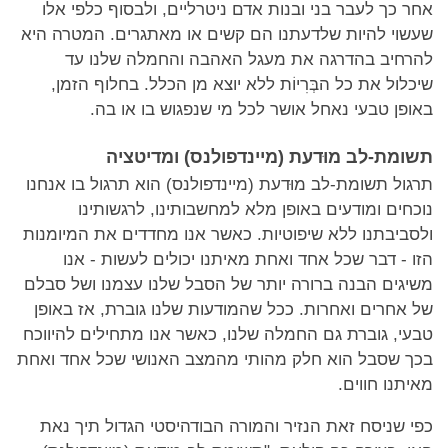
אחר כך לעבר בני ובנות אדם ניטרליים, ולבסוף כלפי אלו
שעשוי להיות שלדעתנו הם קשים או מאתגרים. המטרה היא
להרחיב בהדרגה את מעגל האהבה והחמלה שלנו עד
שיכלול את כל הבְּרִיוֹת ללא יוצא מן הכלל. בחלוף הזמן,
באופן טבעי נאחל אושר לכל מי שנפגוש בו או בה.
תשומת-לב מוּדעת (מיינדפולנס) ומדיטציה
תרגול תשומת-לב מוּדעת (מיינדפולנס) הוא תרגול בו אנחנו
נוכחים ומודעים באופן מלא למחשבותינו, לרגשותינו
ולסביבתנו ללא שיפוטיות. כאשר אנו מחדדים את המיומנות
הזו - דבר שכל אחד ואחת מאיתנו יכולים לעשות - אנו
משיגים הבנה ברורה יותר של הסבל שלנו עצמנו ושל סבלם
של אחרים ואחרות. ככל שהמודעות שלנו גוברת, אז באופן
טבעי, גוברת גם החמלה שלנו, כאשר אנו מתחילים להיווכח
בכך שסבל הוא חלק מהותי מהמצב האנושי שכל אחד ואחת
מאיתנו חווים.
כפי שניסח זאת הנזיר והמורה הבודהיסטי הגדול תיך נאת