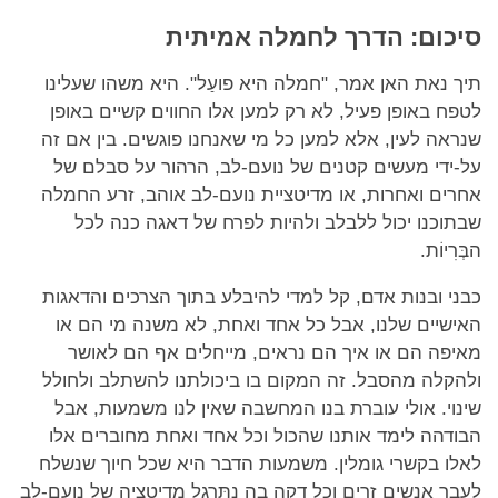
סיכום: הדרך לחמלה אמיתית
תיך נאת האן אמר, "חמלה היא פועַל". היא משהו שעלינו
לטפח באופן פעיל, לא רק למען אלו החווים קשיים באופן
שנראה לעין, אלא למען כל מי שאנחנו פוגשים. בין אם זה
על-ידי מעשים קטנים של נועם-לב, הרהור על סבלם של
אחרים ואחרות, או מדיטציית נועם-לב אוהב, זרע החמלה
שבתוכנו יכול ללבלב ולהיות לפרח של דאגה כנה לכל
הבְּרִיוֹת.
כבני ובנות אדם, קל למדי להיבלע בתוך הצרכים והדאגות
האישיים שלנו, אבל כל אחד ואחת, לא משנה מי הם או
מאיפה הם או איך הם נראים, מייחלים אף הם לאושר
ולהקלה מהסבל. זה המקום בו ביכולתנו להשתלב ולחולל
שינוי. אולי עוברת בנו המחשבה שאין לנו משמעות, אבל
הבודהה לימד אותנו שהכול וכל אחד ואחת מחוברים אלו
לאלו בקשרי גומלין. משמעות הדבר היא שכל חיוך שנשלח
לעבר אנשים זַרים וכל דקה בה נתַּרְגל מדיטציה של נועם-לב