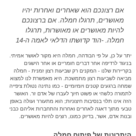
אם רצונכם הוא שאחרים ואחרות יהיו
מאושרים, תרגלו חמלה.
אם ברצונכם
להיות מאושרים או מאושרות, תרגלו
חמלה. -הוד קדושתו הדלאי לאמה ה-14
יתר על כן, על פי הבודהה, חמלה היא מקור לאושר אמיתי.
בניגוד לרדיפה אחר דברים חומריים או אחר הישגים
בקריירות שלנו - המקנים רק שביעות רצון זמנית - חמלה
מביאה לשביעות רצון מתמשכת. היא מאפשרת לנו למצוא
שמחה ברגעים קטנים ויומיומיים - כמו נתינה נטולת ציפייה
לתמורה כלשהי או פשוט חיוך לעברו של אדם זר. האושר
הזה אינו תלוי בנסיבות חיצוניות; הוא מתעורר ועולה באופן
טבעי מתוך דאגה לאחרים ואחרות והתחברות אליהם כבני
ובנות אדם, אשר, בדיוק כמונו, רוצים להיות מאושרים.
היתרונות של פיתוח חמלה