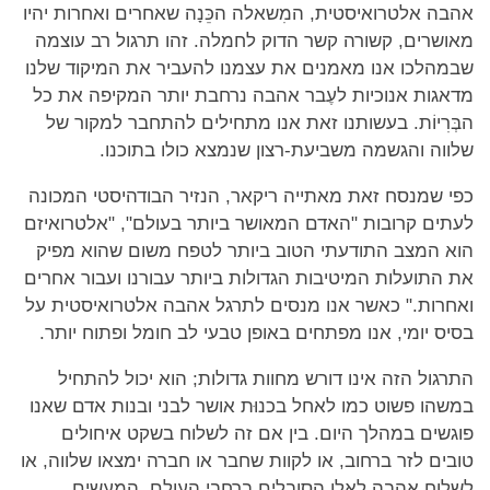
אהבה אלטרואיסטית, המִשאלה הכֵּנָה שאחרים ואחרות יהיו
מאושרים, קשורה קשר הדוק לחמלה. זהו תרגול רב עוצמה
שבמהלכו אנו מאמנים את עצמנו להעביר את המיקוד שלנו
מדאגות אנוכיות לעֶבר אהבה נרחבת יותר המקיפה את כל
הבְּרִיוֹת. בעשותנו זאת אנו מתחילים להתחבר למקור של
שלווה והגשמה משביעת-רצון שנמצא כולו בתוכנו.
כפי שמנסח זאת מאתייה ריקאר, הנזיר הבודהיסטי המכונה
לעתים קרובות "האדם המאושר ביותר בעולם", "אלטרואיזם
הוא המצב התודעתי הטוב ביותר לטפח משום שהוא מפיק
את התועלות המיטיבות הגדולות ביותר עבורנו ועבור אחרים
ואחרות." כאשר אנו מנסים לתרגל אהבה אלטרואיסטית על
בסיס יומי, אנו מפתחים באופן טבעי לב חומל ופתוח יותר.
התרגול הזה אינו דורש מחוות גדולות; הוא יכול להתחיל
במשהו פשוט כמו לאחל בכנוּת אושר לבני ובנות אדם שאנו
פוגשים במהלך היום. בין אם זה לשלוח בשקט איחולים
טובים לזר ברחוב, או לקוות שחבר או חברה ימצאו שלווה, או
לשלוח אהבה לאלו הסובלים ברחבי העולם, המעשים