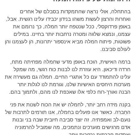
בהתחלה, אולי נראָה שהתמקדות בסבלם של אחרים
ואחרות והרצון לעשות משהו בנידון יכבידו עלינו רגשית. אבל,
באופן פרדוקסלי, ככל שנטפח יותר חמלה, כך נרומם את
עצמנו, ונמצא שלווה ומטרה נרחבות יותר בחיינו. במילים
פשוטות, פיתוח חמלה מביא אינספור יתרונות, הן לעצמנו והן
לעולם סביבנו.
ברמה האישית, הוכח באופן מדעי שחמלה מפחיתה מתח,
חרדה ודיכאון. היא עוזרת לנו לבנות כוח רגשי, מה שמקל
עלינו להתמודד עם כל אתגרי החיים. חמלה גם מעשירה את
מערכות היחסים האישיות שלנו, וגורמת לנו לגלות יותר
הבנה ואורך-רוח כלפי אלו שאכפת לנו מהם, ולתמוך בהם.
בקנה מידה רחב יותר, לחמלה יש את הכוח לשנות את פני
החֵברה. כאשר אנו פועלים בחמלה, אנו תורמים לתרבות של
נועם-לב ואמפתיה. זה יוצר סביבה חיובית שבה בני ובנות
אדם מרגישים מוערכים ונתמכים, מה שמוביל להרמוניה
ואחדות חברתית נרחבות יותר.