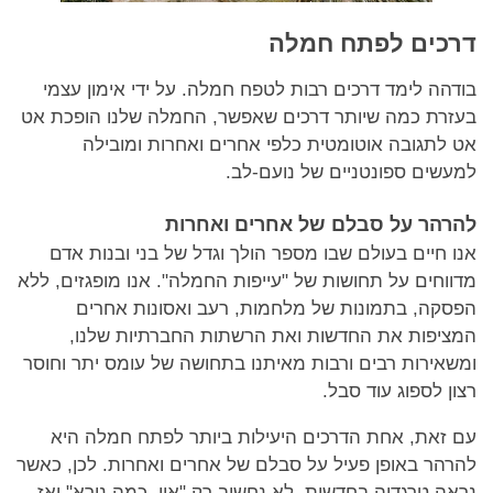
דרכים לפתח חמלה
בודהה לימד דרכים רבות לטפח חמלה. על ידי אימון עצמי
בעזרת כמה שיותר דרכים שאפשר, החמלה שלנו הופכת אט
אט לתגובה אוטומטית כלפי אחרים ואחרות ומובילה
למעשים ספונטניים של נועם-לב.
להרהר על סבלם של אחרים ואחרות
אנו חיים בעולם שבו מספר הולך וגדל של בני ובנות אדם
מדווחים על תחושות של "עייפות החמלה". אנו מופגזים, ללא
הפסקה, בתמונות של מלחמות, רעב ואסונות אחרים
המציפות את החדשות ואת הרשתות החברתיות שלנו,
ומשאירות רבים ורבות מאיתנו בתחושה של עומס יתר וחוסר
רצון לספוג עוד סבל.
עם זאת, אחת הדרכים היעילות ביותר לפתח חמלה היא
להרהר באופן פעיל על סבלם של אחרים ואחרות. לכן, כאשר
נראֵה טרגדיה בחדשות, לא נחשוב רק "אוי, כמה נורא" ואז