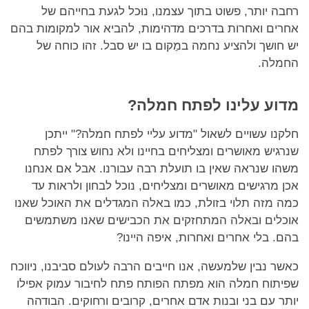
רחבה יותר, פשוט בתוך עצמנו, נוּכל לגעת בחייהם של
אחרים ואחרות בדרכים מדהימות, להביא אור למקומות בהם
יש חושך ולהציע נחמה במַקום בו יש סבל. זהו כוחה של
החמלה.
מדוע עלינו לפתח חמלה?
חלקנו עשויים לשאול "מדוע עליי לפתח חמלה?" ייתכן
שנרגיש מאושרים ומצליחים בחיינו ולא נחוש צורך לפתח
משהו שנראה שאין בו תועלת רבה עבורנו. אבל אם אנחנו
אכן מרגישים מאושרים ומצליחים, נוכל לבחון ולראות עד
כמה מזה תלוי בזולת, כמו באלה המגדלים את האוכל שאנו
אוכלים ובאלה המתחזקים את הכבישים שאנו משתמשים
בהם. בלי אחרים ואחרות, איפה היינו?
כאשר נבין שלמעשה, אנו חייבים הרבה לעולם סביבנו, ניווכח
שפיתוח חמלה הוא מפתח הפותח פתח לחיבור עמוק אפילו
יותר עם בני ובנות אדם אחרים, קרובים ורחוקים. הבודהה