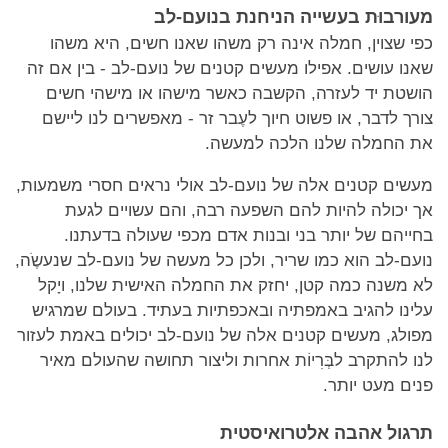
מעורבוּת בעשייה הניחנת בנועם-לב
כפי שצוין, חמלה אינה רק משהו שאנו חשים, היא משהו
שאנו עושים. אפילו מעשים קטנים של נועם-לב - בין אם זה
הושטת יד לעזרה, הקשבה כאשר מישהו או מישהי חשים
צורך לדבר, או פשוט חיוך לעֶבר זר - מאפשרים לנו ליישם
את החמלה שלנו הלכה למעשה.
מעשים קטנים אלה של נועם-לב אולי נראים חסרי משמעות,
אך יכולה להיות להם השפעה רבה, והם עשויים לגעת
בחייהם של יותר בני ובנות אדם מכפי שעולה בדעתנו.
נועם-לב הוא כמו שריר, ולכן כל מעשה של נועם-לב שנעשֶֹה,
לא משנה כמה קטן, יחזק את החמלה האישית שלנו, ויָקל
עלינו להגיב באמפתיה ובאכפתיות בעתיד. בעולם שמרגיש
מפולג, מעשים קטנים אלה של נועם-לב יכולים באמת לעזור
לנו להתקרב לבְּרִיוֹת אחרות וליצור תחושה שהעולם מאיר
פנים מעט יותר.
תרגול אהבה אלטרואיסטית