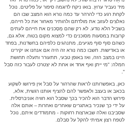
מיד נעביר ערוץ. בואו ניקח לדוּגמה סיפור על פליטים. נוכל
לקחת רגע כדי להרהר עד כמה נורא הוא המצב שבו הם
נאלצים לעזוב את מולדתם ולהותיר מאחור את כל חייהם,
בשביל הלא נודע. לא רק שהם מְסַכנים את חייהם לעתים
קרובות במסעות מסוכנים כדי למצוא מקום בטוח, אלא גם,
כשהם סוף סוף מגיעים, מתנהגים כלפיהם בחשדנות, בפחד
או באדישות. חשבו כמה נורא זה היה אם אנחנו או יקירינו
היינו במצב הזה, ואז באופן טבעי, תתעורר ותעלה תחושת
חמלה: "מי ייתן ואף אחד או אחת לא יצטרכו לעבור כזה סבל
".
כאן, באפשרותנו לראות שהרהור על סבל אין פירושו לשקוע
בכאב או בעצב ולאפשר להם להציף אותנו רגשית, אלא,
פירוש הדבר הוא להכיר בכך שסבל הוא חוויה אוניברסלית.
על ידי כך שנכיר באתגרים שאחרים ואחרות – אותם אלה
שסביבנו ואלה שבארצות רחוקות - מתמודדים איתם, נוכל
לטפח רצון אמיתי להקל על סבלם.