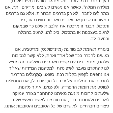
האן, בצורה כה קולעת: "תשומת-לב מודעת (מיינדפולנס)
מולידה חמלה". כאשר אנו נעשים קשובים ומודעים יותר, אנו
מתחילים להבחין לא רק בדרכים הברורות, אלא גם בדרכים
המעודנות שבהן אנו ואחרים ואחרות חווים כאב, פחד
ותסכול. הבנה זו מרככת את הלבבות שלנו כך שבמקום
להגיב בעצבנות או בתסכול, ביכולתנו להגיב בחמלה
ובנועם-לב.
בעזרת תשומת לב מודעת (מיינדפולנס) ומדיטציה, אנו
מגיעים להכרה בכך שכל אחד ואחת, ללא קשר לנסיבות
שלהם, מתמודדים עם קשיים ואתגרים משלהם. זה מסייע
לנו להתקדם מעֶבר לשיפוטיות ולמסקנות המיידיות שאליהן
אנו נחפזים לקפוץ בקלות רבה. כשאנו מְתַּרְגלים בהדרגה
להרחיב את חמלתנו אל עבר כל הבְּרִיוֹת כולן, אנו מתחילים
למוטט את חומות ההפרדה, ולפעמים, את העליונוּת,
שלעתים קרובות מונעת מאיתנו להתחבר בצורה עמוקה
לאחרים ולאחרות. בכך, אנו תורמים לאושר האישי שלנו
כיצורים חברתיים ולאושרם של כל הסובבים והסובבות אותנו.