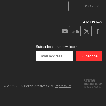
עקבו אחרינו ב
on
on
on
on
youtube
soundcloud
facebook
X
Subscribe to our newsletter
Enter
Subscribe
your
email
Study
© 2003-2026 Berzin Archives e.V.
Impressum
Buddhism
Home