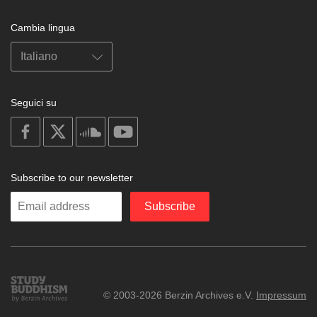
Cambia lingua
Seguici su
on
on
on
on
facebook
X
soundcloud
youtube
Subscribe to our newsletter
Enter
Subscribe
your
email
Study
© 2003-2026 Berzin Archives e.V.
Impressum
Buddhism
Home