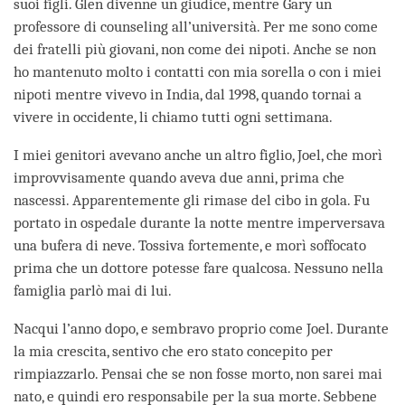
suoi figli. Glen divenne un giudice, mentre Gary un
professore di counseling all’università. Per me sono come
dei fratelli più giovani, non come dei nipoti. Anche se non
ho mantenuto molto i contatti con mia sorella o con i miei
nipoti mentre vivevo in India, dal 1998, quando tornai a
vivere in occidente, li chiamo tutti ogni settimana.
I miei genitori avevano anche un altro figlio, Joel, che morì
improvvisamente quando aveva due anni, prima che
nascessi. Apparentemente gli rimase del cibo in gola. Fu
portato in ospedale durante la notte mentre imperversava
una bufera di neve. Tossiva fortemente, e morì soffocato
prima che un dottore potesse fare qualcosa. Nessuno nella
famiglia parlò mai di lui.
Nacqui l’anno dopo, e sembravo proprio come Joel. Durante
la mia crescita, sentivo che ero stato concepito per
rimpiazzarlo. Pensai che se non fosse morto, non sarei mai
nato, e quindi ero responsabile per la sua morte. Sebbene