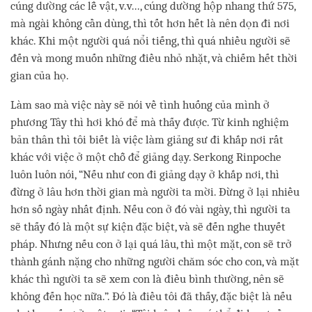
cúng dường các lễ vật, v.v..., cúng dường hộp nhang thứ 575,
mà ngài không cần dùng, thì tốt hơn hết là nên dọn đi nơi
khác. Khi một người quá nổi tiếng, thì quá nhiều người sẽ
đến và mong muốn những điều nhỏ nhặt, và chiếm hết thời
gian của họ.
Làm sao mà việc này sẽ nói về tình huống của mình ở
phương Tây thì hơi khó để mà thấy được. Từ kinh nghiệm
bản thân thì tôi biết là việc làm giảng sư đi khắp nơi rất
khác với việc ở một chỗ để giảng dạy. Serkong Rinpoche
luôn luôn nói, “Nếu như con đi giảng dạy ở khắp nơi, thì
đừng ở lâu hơn thời gian mà người ta mời. Đừng ở lại nhiều
hơn số ngày nhất định. Nếu con ở đó vài ngày, thì người ta
sẽ thấy đó là một sự kiện đặc biệt, và sẽ đến nghe thuyết
pháp. Nhưng nếu con ở lại quá lâu, thì một mặt, con sẽ trở
thành gánh nặng cho những người chăm sóc cho con, và mặt
khác thì người ta sẽ xem con là điều bình thường, nên sẽ
không đến học nữa.”. Đó là điều tôi đã thấy, đặc biệt là nếu