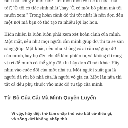
như bạn sống ở một nơi: “Tôi luôn luôn có thể đi học tuần
tới”, “Ồ, tôi có tiệc sinh nhật”, hay “Ồ, có một bộ phim mà tôi
muốn xem.”. Trong hoàn cảnh đó thì tốt nhất là nên dọn đến
một nơi mà bạn có thể tạo ra nhiều lợi lạc hơn.
Hiển nhiên là luôn luôn phải xem xét hoàn cảnh của mình.
Một mặt, nếu như mọi người cần mình giúp đỡ, thì ta sẽ sẵn
sàng giúp. Mặt khác, nếu như không có ai cần sự giúp đỡ
của mình, hay họ đến chỉ để làm phiền ta, và không ở trong
vị trí để mình có thể giúp đỡ, thì hãy dọn đi nơi khác. Hãy
nhìn vào cuộc đời của một nhà tu. Một người xuất gia là
người đã rời bỏ nhà cửa, là người vô gia cư. Một lần nữa thì
tất cả đều phụ thuộc vào mức độ tu tập của mình.
Từ Bỏ Của Cải Mà Mình Quyến Luyến
Vì vậy, hãy diệt trừ tâm chấp thủ vào bất cứ điều gì,
và sống đời không chấp thủ.