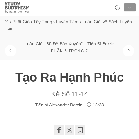
Close
Study
Buddhism
Home
›
Phật Giáo Tây Tạng
›
Luyện Tâm
›
Luận Giải về Sách Luyện
Tâm
Luận Giải “Bồ Đề Bảo Xuyến” – Tiến Sĩ Berzin
PHẦN 5 TRONG 7
Tạo Ra Hạnh Phúc
Kệ Số 11-14
Tiến sĩ Alexander Berzin
15:33
Share
Bookmark