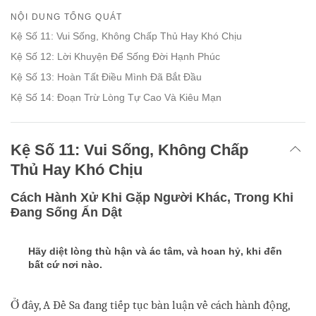
on
NỘI DUNG TỔNG QUÁT
facebook
Kệ Số 11: Vui Sống, Không Chấp Thủ Hay Khó Chịu
Kệ Số 12: Lời Khuyện Để Sống Đời Hạnh Phúc
Kệ Số 13: Hoàn Tất Điều Mình Đã Bắt Đầu
Kệ Số 14: Đoạn Trừ Lòng Tự Cao Và Kiêu Mạn
Kệ Số 11: Vui Sống, Không Chấp
Thủ Hay Khó Chịu
Cách Hành Xử Khi Gặp Người Khác, Trong Khi
Đang Sống Ẩn Dật
Hãy diệt lòng thù hận và ác tâm, và hoan hỷ, khi đến
bất cứ nơi nào.
Ở đây, A Đề Sa đang tiếp tục bàn luận về cách hành động,