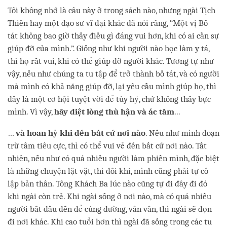
Tôi không nhớ là câu này ở trong sách nào, nhưng ngài Tịch
Thiên hay một đạo sư vĩ đại khác đã nói rằng, “Một vị Bồ
tát không bao giờ thấy điều gì đáng vui hơn, khi có ai cần sự
giúp đỡ của mình.”. Giống như khi người nào học làm y tá,
thì họ rất vui, khi có thể giúp đỡ người khác. Tương tự như
vậy, nếu như chúng ta tu tập để trở thành bồ tát, và có người
mà mình có khả năng giúp đỡ, lại yêu cầu mình giúp họ, thì
đây là một cơ hội tuyệt vời để tùy hỷ, chứ không thấy bực
mình. Vì vậy,
hãy diệt lòng thù hận và ác tâm
...
…
và hoan hỷ khi đến bất cứ nơi nào
. Nếu như mình đoạn
trừ tâm tiêu cực, thì có thể vui vẻ đến bất cứ nơi nào. Tất
nhiên, nếu như có quá nhiều người làm phiền mình, đặc biệt
là những chuyện lặt vặt, thì đôi khi, mình cũng phải tự cô
lập bản thân. Tông Khách Ba lúc nào cũng tự đi đây đi đó
khi ngài còn trẻ. Khi ngài sống ở nơi nào, mà có quá nhiều
người bắt đầu đến để cúng dường, vân vân, thì ngài sẽ dọn
đi nơi khác. Khi cao tuổi hơn thì ngài đã sống trong các tu