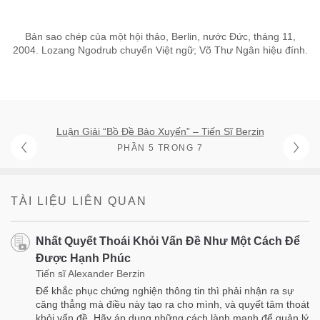
Bản sao chép của một hội thảo, Berlin, nước Đức, tháng 11,
2004. Lozang Ngodrub chuyển Việt ngữ; Võ Thư Ngân hiệu đính.
Luận Giải “Bồ Đề Bảo Xuyến” – Tiến Sĩ Berzin
PHẦN 5 TRONG 7
TÀI LIỆU LIÊN QUAN
Nhất Quyết Thoái Khỏi Vấn Đề Như Một Cách Để
Được Hạnh Phúc
Tiến sĩ Alexander Berzin
Để khắc phục chứng nghiện thông tin thì phải nhận ra sự
căng thẳng mà điều này tạo ra cho mình, và quyết tâm thoát
khỏi vấn đề. Hãy áp dụng những cách lành mạnh để quản lý