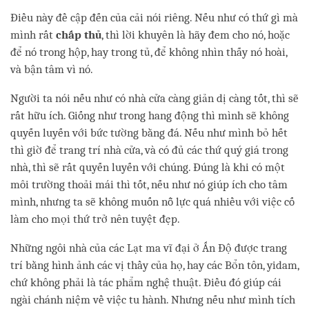
Điều này đề cập đến của cải nói riêng. Nếu như có thứ gì mà
mình rất
chấp thủ
, thì lời khuyên là hãy đem cho nó, hoặc
để nó trong hộp, hay trong tủ, để không nhìn thấy nó hoài,
và bận tâm vì nó.
Người ta nói nếu như có nhà cửa càng giản dị càng tốt, thì sẽ
rất hữu ích. Giống như trong hang động thì mình sẽ không
quyến luyến với bức tường bằng đá. Nếu như mình bỏ hết
thì giờ để trang trí nhà cửa, và có đủ các thứ quý giá trong
nhà, thì sẽ rất quyến luyến với chúng. Đúng là khi có một
môi trường thoải mái thì tốt, nếu như nó giúp ích cho tâm
mình, nhưng ta sẽ không muốn nỗ lực quá nhiều với việc cố
làm cho mọi thứ trở nên tuyệt đẹp.
Những ngôi nhà của các Lạt ma vĩ đại ở Ấn Độ được trang
trí bằng hình ảnh các vị thầy của họ, hay các Bổn tôn, yidam,
chứ không phải là tác phẩm nghệ thuật. Điều đó giúp cái
ngài chánh niệm về việc tu hành. Nhưng nếu như mình tích