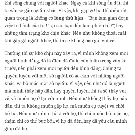
khi sống chung với người khác. Ngay cả khi sống ẩn dật, thì
ta vẫn sẽ gặp người khác. Vì vậy, khi gặp gỡ họ thì điều rất
quan trọng là không có
lòng thù hận
- “Bạn làm gián đoạn
việc tu hành của tôi! Tại sao bạn đến làm phiền tôi?”, hay
những tâm trạng khó chịu khác. Nếu như không thoải mái
khi gặp gỡ người khác, thì ta sẽ không bao giờ vui vẻ.
Thường thì sự khó chịu này xảy ra, vì mình không xem mọi
người bình đẳng, đó là điều đã được bàn luận trong vần kệ
trước, nên phải xem mọi người đều bình đẳng. Chúng ta
quyến luyến với một số người, có ác cảm với những người
khác; và bỏ mặc một số người. Vì vậy, nếu như đó là người
mà mình thấy hấp dẫn, hay quyến luyến, thì ta sẽ thấy vui
vẻ, và muốn họ ở lại với mình. Nếu như không thấy họ hấp
dẫn, thì ta không muốn gặp họ, mà muốn cự tuyệt và chối
bỏ họ. Nếu như mình thờ ơ với họ, thì chỉ muốn bỏ mặc họ,
thậm chí có thể bực bội, vì họ đã đến, hay đã yêu cầu mình
giúp đỡ họ.