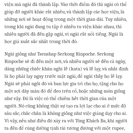
viện mà ngài đã thành lập. Vào thời điểm đó thì ngài có thể
giúp đỡ người khác rất nhiều, và thành lập các học viện, là
những nơi sẽ hoạt động trong một thời gian dài. Tuy nhiên,
trong khi ngài đang tu tập ở nhiều tu viện khác nhau, thì
nhiều người đã đến gặp ngài, vì ngài rất nổi tiếng. Ngài là
học giả xuất sắc nhất trong thời đó.
Ngài giống như Tsenshap Serkong Rinpoche. Serkong
Rinpoche sẽ đi đến một nơi, và nhiều người sẽ đến cả ngày,
dâng những chiếc khăn nghi lễ (kata) và lễ lạy, và nhất định
là họ phải lạy ngay trước mặt ngài, để ngài thấy họ lễ lạy.
Ngài sẽ phải ngồi đó và ban lực gia trì cho họ, tặng cho họ
một sợi dây màu đỏ để đeo trên cổ, hoặc những món giống
như vậy. Đó là việc có thể chiếm hết thời gian của một
người. Nó cũng không thật sự tạo ra lợi lạc cho ai ở mức độ
sâu sắc, chắc chắn là không giống như việc giảng dạy cho ai.
Vì vậy, nếu như điều đó xảy ra với Tông Khách Ba, khi người
ta đến để cúng dường tịnh tài tương đương với một rupee,