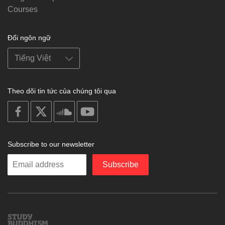
Courses
Đổi ngôn ngữ
Theo dõi tin tức của chúng tôi qua
on
on
on
on
facebook
X
soundcloud
youtube
Subscribe to our newsletter
Enter
Subscribe
your
email
Study