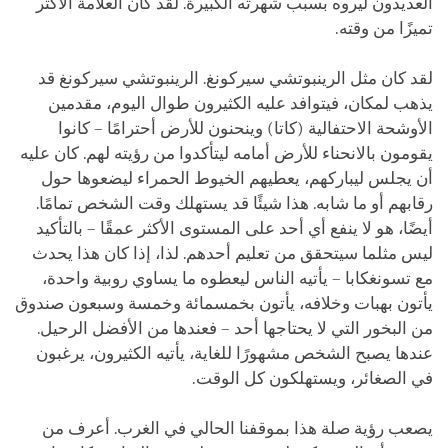
العديدون ليروه بسبب شهرته الكبيرة. لقد كان العلَّامة الأكثر
تميزًا من وقته.
لقد كان مثل الرينبوتشي سيركونغ. الرينبوتشي سيركونغ قد
يذهب لمكان، فيتوافد عليه الكثيرون طوال اليوم، مقدمين
الأوشحة الاحتفالية (كاتا) وينحنون للأرض أحترامًا – كانوا
يقومون بالانحناء للأرض أمامه ليتأكدوا من رؤيته لهم. كان عليه
أن يجلس ليباركهم، يعطيهم الخيوط الحمراء ليضعوها حول
رقابهم أو ما شابه. هذا شيئًا قد يستهلك وقت الشخص تمامًا.
أيضًا، هو لا ينفع أي أحد على المستوى الأكثر عمقًا – بالتأكيد
ليس مثلما سيتحقق من تعليم أحدهم. لذا، إذا كان هذا يحدث
مع تسونغكابا – يأتيه الناس ليعطوه ما يساوي روبية واحدة،
يأتون بهبات وخلافه، يأتون بخمسمائة وخمسة وسبعون صندوق
من البخور التي لا يحتاجها أحد – فعندها من الأفضل الرحيل.
عندها يصبح الشخص مشهورًا للغاية، يأتيه الكثيرون، يرغبون
في الصغائر، ويستهلكون كل الوقت.
يصعب رؤية صلة هذا بموقفنا الحالي في الغرب. أعرف من