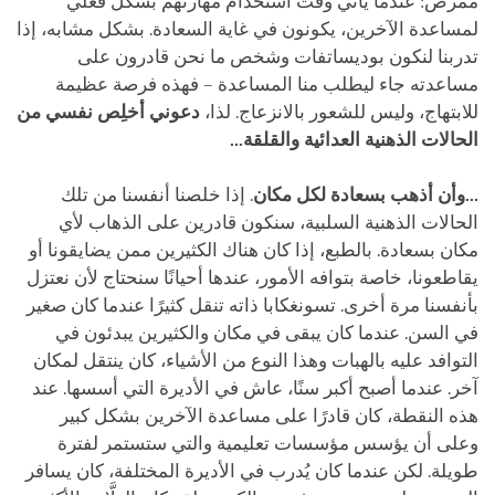
ممرض: عندما يأتي وقت استخدام مهارتهم بشكل فعلي
لمساعدة الآخرين، يكونون في غاية السعادة. بشكل مشابه، إذا
تدربنا لنكون بوديساتفات وشخص ما نحن قادرون على
مساعدته جاء ليطلب منا المساعدة – فهذه فرصة عظيمة
للابتهاج، وليس للشعور بالانزعاج. لذا،
دعوني أخلِص نفسي من
الحالات الذهنية العدائية والقلقة...
...وأن أذهب بسعادة لكل مكان
. إذا خلصنا أنفسنا من تلك
الحالات الذهنية السلبية، سنكون قادرين على الذهاب لأي
مكان بسعادة. بالطبع، إذا كان هناك الكثيرين ممن يضايقونا أو
يقاطعونا، خاصة بتوافه الأمور، عندها أحيانًا سنحتاج لأن نعتزل
بأنفسنا مرة أخرى. تسونغكابا ذاته تنقل كثيرًا عندما كان صغير
في السن. عندما كان يبقى في مكان والكثيرين يبدئون في
التوافد عليه بالهبات وهذا النوع من الأشياء، كان ينتقل لمكان
آخر. عندما أصبح أكبر سنًا، عاش في الأديرة التي أسسها. عند
هذه النقطة، كان قادرًا على مساعدة الآخرين بشكل كبير
وعلى أن يؤسس مؤسسات تعليمية والتي ستستمر لفترة
طويلة. لكن عندما كان يُدرب في الأديرة المختلفة، كان يسافر