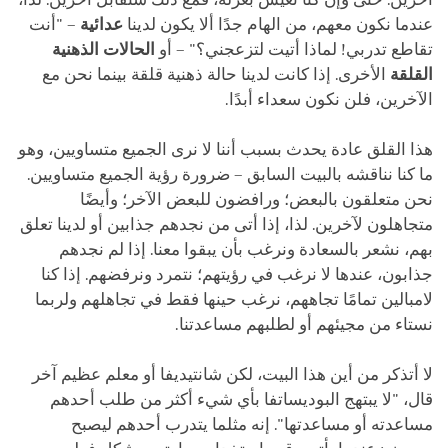
عندما نكون معهم، من الهام جدًا ألا يكون لدينا
عدائية
– "أنت
تقاطع تدربي! لماذا أتيت لتزعجني؟" – أو
الحالات الذهنية
القلقة
الأخرى. إذا كانت لدينا حالة ذهنية قلقة بينما نحن مع
الآخرين، فلن نكون سعداء أبدًا.
هذا القلق عادة يحدث بسبب أننا لا نرى الجميع متساويين، وهو
ما كنا نناقشه بالبيت السابق – ضرورة رؤية الجميع متساويين.
نحن متعلقون بالبعض؛ ورافضون للبعض الآخر؛ وأيضًا
متجاهلون لآخرين. لذا، إذا أتى من نجدهم جذابين أو لدينا تعلق
بهم، نشعر بالسعادة ونرغب بأن يبقوا معنا. إذا لم نجدهم
جذابون، عندها لا نرغب في رؤيتهم؛ نتمرد ونرفضهم. إذا كنا
لامبالين تمامًا تجاههم، نرغب حينها فقط في تجاهلهم ولربما
نستاء من مجيئهم أو لطلبهم مساعدتنا.
لا أتذكر من أين هذا البيت، لكن شانتيديفا أو معلم عظيم آخر
قال، "لا يبتهج البوديساتفا بأي شيء أكثر من طلب أحدهم
مساعدته أو مساعدتها". إنه مثلما يتدرب أحدهم ليصبح