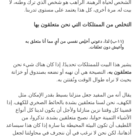
الشخص لحياة الرهبنة. الراهب هو شخص الذي ترك وطنه، لا
بيت له. مرة أخرى، كل هذا يعتمد على مستوى تدربنا.
التخلص من الممتلكات التي نحن متعلقون بها
(١١-ب) لذا، دعوني أخلِص نفسي من أيٍ مما أنا متعلق به
وأعيش دون تعلقات.
يشير هذا البيت للممتلكات تحديدًا. إذا كان هناك شيء نحن
متعلقون به
، النصيحة هي أن نهبه أو نضعه بصندوق أو خزانة
بحيث لا نراه طوال الوقت ونُفتتن به.
يقال أنه من المفيد جعل منزلنا بسيط بقدر الإمكان. مثل
الكهف، نحن لسنا متعلقين بشدة بالحائط الصخري للكهف. إذا
قضينا كل وقتنا نزين منازلنا ولأجل أن يكون لدينا كل أنواع
الأشياء الثمينة حولنا، نصبح متعلقين بشدة. تذكروا، من
اللطيف أن تكون البيئة المحيطة بنا سارة إذا كان هذا سيساعد
أذهاننا، لكن نحن لا نرغب في أن ننجرف في محاولتنا لجعل