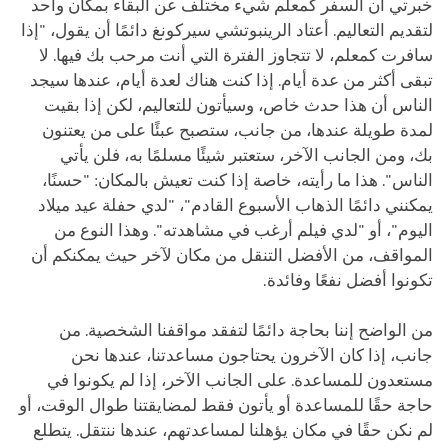
خبرتي أن السفر كمعلم شيء مختلف عن البقاء بمكان واحد
لتقديم التعاليم. أعتاد الرينبوتشي سيركونغ دائمًا أن يقول، "إذا
سافرت كمعلم، لا تتجاوز الفترة التي أنت مرحب بك فيها. لا
تبقى أكثر من عدة أيام. إذا كنت هناك لعدة أيام، عندها سيجد
الناس أن هذا حدث خاص، وسيأتون للتعاليم، لكن إذا بقيت
لمدة طويلة عندها، من جانب، ستصبح عبئًا على من يعتنون
بك، ومن الجانب الآخر، ستعتبر شيئًا مسلمًا به، فلن يأتي
الناس". هذا ما رأيته، خاصة إذا كنت تعيش بالمكان: "حسنًا،
يمكنني دائمًا الذهاب الأسبوع القادم"، "لدي حفلة عيد ميلاد
اليوم"، أو "لدي فيلم أرغب في مشاهدته". وهذا النوع من
المواقف، من الأفضل التنقل من مكان لآخر حيث يمكنكم أن
تكونوا أفضل نفعًا وفائدة.
من الواضح إننا بحاجة دائمًا لتفقد مواقفنا الشخصية. من
جانب، إذا كان الآخرون يحتاجون مساعدتنا، عندها نحن
مستعدون للمساعدة. على الجانب الآخر، إذا لم يكونوا في
حاجة حقًا للمساعدة أو يأتون فقط لمضايقتنا طوال الوقت، أو
لم نكن حقًا في مكان يؤهلنا لمساعدتهم، عندها ننتقل. يتطلع