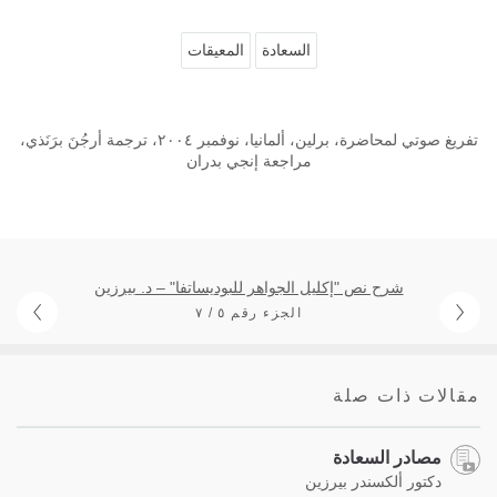
السعادة
المعيقات
تفريغ صوتي لمحاضرة، برلين، ألمانيا، نوفمبر ٢٠٠٤، ترجمة أرجُنَ برَنَذي،
مراجعة إنجي بدران
شرح نص "إكليل الجواهر للبوديساتفا" – د. بيرزين
الجزء رقم ٥ / ٧
مقالات ذات صلة
مصادر السعادة
دكتور ألكسندر بيرزين