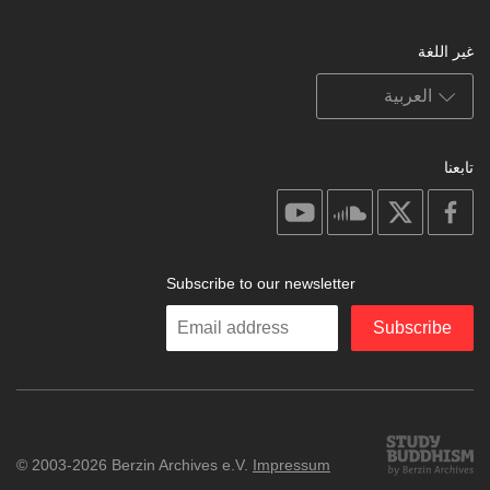
غير اللغة
تابعنا
on
on
on
on
youtube
soundcloud
facebook
X
Subscribe to our newsletter
Enter
Subscribe
your
email
Study
© 2003-2026 Berzin Archives e.V.
Impressum
Buddhism