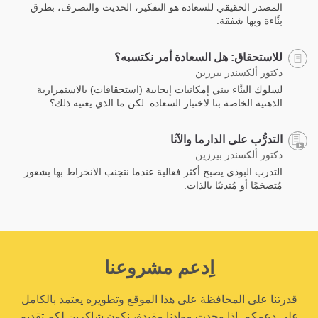
المصدر الحقيقي للسعادة هو التفكير، الحديث والتصرف، بطرق
بنَّاءة وبها شفقة.
للاستحقاق: هل السعادة أمر نكتسبه؟
دكتور ألكسندر بيرزين
لسلوك البنَّاء يبني إمكانيات إيجابية (استحقاقات) باﻻستمرارية
الذهنية الخاصة بنا لاختبار السعادة. لكن ما الذي يعنيه ذلك؟
التدرُّب على الدارما والآنا
دكتور ألكسندر بيرزين
التدرب البوذي يصبح أكثر فعالية عندما نتجنب الانخراط بها بشعور
مُتضخمًا أو مُتدنيًا بالذات.
اِدعم مشروعنا
قدرتنا على المحافظة على هذا الموقع وتطويره يعتمد بالكامل
على دعمكم. إذا وجدت موادنا مفيدة، نكون شاكرين لكم تقديم