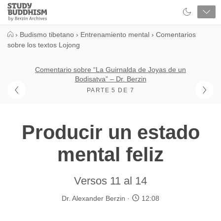
Close
Study
Buddhism
Home
›
Budismo tibetano
›
Entrenamiento mental
›
Comentarios
sobre los textos Lojong
Comentario sobre “La Guirnalda de Joyas de un
Bodisatva” – Dr. Berzin
PARTE 5 DE 7
Producir un estado
mental feliz
Versos 11 al 14
Dr. Alexander Berzin
12:08