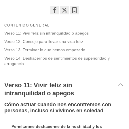
Share
Bookmark
on
CONTENIDO GENERAL
facebook
Verso 11: Vivir feliz sin intranquilidad o apegos
Verso 12: Consejo para llevar una vida feliz
Verso 13: Terminar lo que hemos empezado
Verso 14: Deshacernos de sentimientos de superioridad y
arrogancia
Verso 11: Vivir feliz sin
intranquilidad o apegos
Cómo actuar cuando nos encontremos con
personas, incluso si vivimos en soledad
Permítanme deshacerme de la hostilidad y los