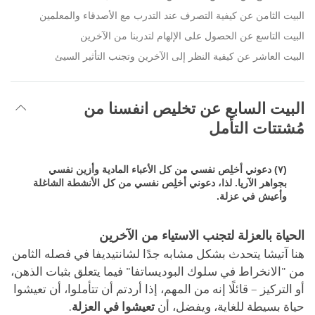
البيت الثامن عن كيفية التصرف عند التدرب مع الأصدقاء والمعلمين
البيت التاسع عن الحصول على الإلهام لتدربنا من الآخرين
البيت العاشر عن كيفية النظر إلى الآخرين وتجنب التأثير السيئ
البيت السابع عن تخليص انفسنا من
مُشتتات التأمل
(٧) دعوني أخلِص نفسي من كل الأعباء المادية وأزين نفسي
بجواهر الآريا. لذا، دعوني أخلِص نفسي من كل الأنشطة الشاغلة
وأعيش في عزلة.
الحياة بالعزلة لتجنب الاستياء من الآخرين
هنا آتيشا يتحدث بشكل مشابه جدًا لشانتيديفا في فصله الثامن
من "الانخراط في سلوك البوديساتفا" فيما يتعلق بثبات الذهن،
أو التركيز – قائلًا إنه من المهم، إذا أردتم أن تتأملوا، أن تعيشوا
حياة بسيطة للغاية، ويفضل، أن
تعيشوا في العزلة
.