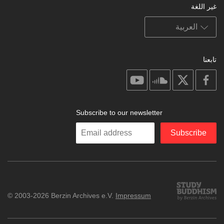
غير اللغة
تابعنا
on
on
on
on
youtube
soundcloud
facebook
X
Subscribe to our newsletter
Enter
Subscribe
your
email
Study
© 2003-2026 Berzin Archives e.V.
Impressum
Buddhism
Home