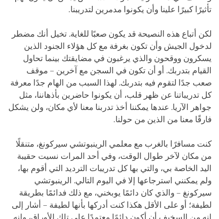
تأثيرًا كبيرًا علينا وأن يكونوا مدمرين لتدريبنا.
لكن أتباع هذه النصيحة قد يكون صعبًا للغاية. تخيل أنك مضطر
لدخول الجيش وأن تكون بغرفة مع كل هؤلاء الجنود الذين
يسكرون ووقحون والذي يرغبون في مضايقتك بينما تحاول
القيام بتدربك. أو أن تكون في السجن مع آخرين – موقف
صعب جدًا لتقوم فيه بتدربك. لهذا السبب من الهام جدًا معرفة
كل تدريباتنا عن ظهر قلب، أن يكونوا حاضرين بأذهاننا، مثل
جواهر الآريا. عندها يمكننا أخذ تدربنا معنا لأي مكان، ولن يشكل
فارقًا معنا من الذين من حولنا.
كنت مسافرًا بالغرب مع معلمي الرينبوتشي سيركونغ، متنقلًا
من مكان لآخر طوال الوقت، وفي أحد المرات نسيت حقيبة
اليد الخاصة بي، والتي بها كل تدريبات الترديد التي أقوم بها،
ولم يمكنني استرجاعها إلا في اليوم التالي. الرينبوتشي
سيركونغ – والذي كان دائمًا يوبخني، مع ذلك فدائمًا بطريقة
لطيفة؛ أو على الأقل هكذا كنت أدركها بأنها لطيفة – أشار إلى
إنه من السخيف أن أكون دائمًا معتمدًا على تلك الأوراق، وإنه