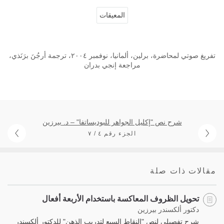
المعيقات
تفريغ صوتي لمحاضرة، برلين، ألمانيا، نوفمبر ٢٠٠٤، ترجمة أرجُنَ برَنَذي،
مراجعة إنجي بدران
شرح نص "إكليل الجواهر للبوديساتفا" – د. بيرزين
الجزء رقم ٤ / ٧
مقالات ذات صلة
تحويل الظروف المعاكسة باستخدام الأربعة أفعال
دكتور ألكسندر بيرزين
شرح تفصيلي لنص "النقاط السبع لتدريب الذهن" للدكتور ألكسندر