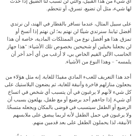
أي شيء من هذا القبيل، والتي لن تسبب لنا الضيق إذا حدث
لها شيء، مثل أن تضيع، تسرق، أو تتحطم.
على سبيل المثال، عندما نسافر بالقطار في الهند، لن نرتدي
أفضل ثيابنا. سنرتدي شيئًا لن نهتم به؛ لن نهتم إذا أتسخ أو
تمزق. هذا هو أفضل نوع من الممتلكات المادية، خاصة أن هذا
لن يجعلنا بخيلين أو شحيحين بخصوص تلك الأشياء: "هذا جهاز
الحاسب الآلي القيم الخاص بي، لا أرغب من أي أحد آخر أن
يلمسه" – وهذا النوع من الأشياء.
أجد هذا التعريف للعبء المادي مفيدًا للغاية. إنه مثل هؤلاء من
يجعلون منازلهم فاخرة وأنيقة للغاية، ثم يضعون البلاستيك على
كل شيء لأنهم لا يرغبون في أن يتسبب أي شخص في اتساخ
أي شيء. إذا جاءهم أحد برضيع أو مع طفل، يهلعون بسبب أن
الرضيع أو الطفل سيتسبب في فوضى بالمكان ويجعله متسخًا.
ولا يرغبون في حمل الطفل لأنه لربما يبصق على ملابسهم
الأنيقة، لذا يحملون الطفل على بعد قدمين منهم.