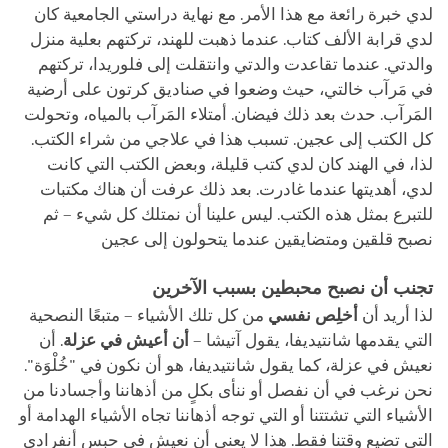
لدي خبرة رائعة مع هذا الأمر. مع نهاية دراستي الجامعية كان
لدي قرابة الألف كتاب. عندما ذهبت للهند، تركتهم بعلية منزل
والدتي. عندما تقاعدت والدتي وانتقلت إلى فلوريدا، تركتهم
في مَرآب خالتي، حيث وضعوا في صناديق كرتون على أرضية
المَرآب. حدث بعد ذلك فيضان. أمتلاء المَرآب بالمياه، وتحولت
كل الكتب إلى عجين. تسبب هذا في علاجي من شراء الكتب.
لذا، في الهند كان لدي كتب قليلة، وبعض الكتب التي كانت
لدي، أهديتها عندما غادرت. بعد ذلك عرفت أن هناك مكتبات
للتبرع بمثل هذه الكتب. ليس علينا أن نمتلك كل شيء – ثم
نصبح قلقين ومتضايقين عندما يتحولون إلى عجين
تجنب أن نصبح محبطين بسبب الآخرين
لذا أريد أن
أخلِص نفسي
من كل تلك الأشياء – متبعًا النصحية
التي يقدمها شانتيديفا، يقول آتيشا –
أن أعيش في عزلة
. أن
نعيش في عزلة، كما يقول شانتيديفا، هو أن نكون في "خُلْوَة".
نحن نرغب في أن نفصل أو ننأى بكلٍ من أذهاننا وأجسادنا من
الأشياء التي تشتتنا أو التي توجه أذهاننا تجاه الأشياء الهدامة أو
التي تضيع وقتنا فقط. هذا لا يعني أن نعيش في حبس أنفرادي