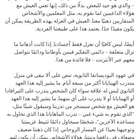
– والذي هو جيد للبعض. بدلًا من ذلك، إنها تعني العيش مع
هؤلاء الداعمين لما نقوم به، مثل المعلمين والأشخاص
المتقاربين ذهنيًا معنا. العيش في العزلة بهذه الطريقة يمكن أن
يكون مفيدًا جدًا. يعتمد هذا على طبيعتنا الفردية.
أيضًا، ليس كافيًا أن نعزل فقط أجسادنا. إذا كانت أذهاننا ما
تزال متعلقة – دائمي التفكير فيمن بأوطاننا ودائمًا نتواصل
معهم عبر الأنترنت – فلا فائدة من هذا.
في عهود البوديساتفا الثانوية، تنص على ألا نبقى في منزل
متدرب الهينايانا أكثر من سبعة أيام. ما يشير إليه هذا العهد
الثانوي ليس له علاقة سواء كان الشخص يتدرب على الثيرافادا
أو الهينايانا أو لا يتدرب على أي منهما. ما يشير إليه هذا العهد
هو العيش مع شخص سيسخر من تدربنا وسيقول شيئًا مثل،
"الذي تقوم به شيء غبي – تدرب الماهايانا هذا الذي تحاول به
مساعدة الآخرين"، شخصًا سيحاول دائمًا تثبيط عزيمتنا
وتوجيهنا بعيدًا عن المسار الروحاني. إذا كان ذهننا ضعيف
وضعاف في دافعنا ونيتنا، هؤلاء الأشخاص يمكن أن يكون لهم