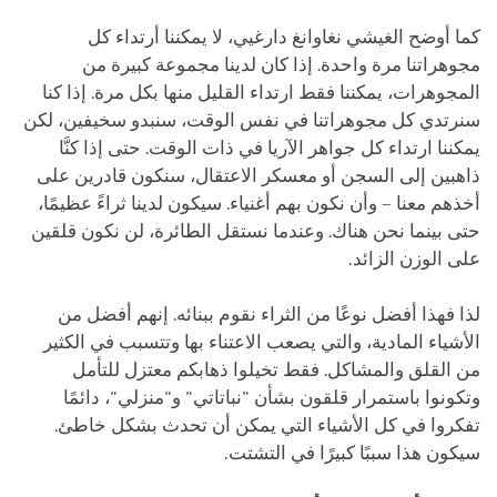
كما أوضح الغيشي نغاوانغ دارغيي، لا يمكننا أرتداء كل
مجوهراتنا مرة واحدة. إذا كان لدينا مجموعة كبيرة من
المجوهرات، يمكننا فقط ارتداء القليل منها بكل مرة. إذا كنا
سنرتدي كل مجوهراتنا في نفس الوقت، سنبدو سخيفين، لكن
يمكننا ارتداء كل جواهر الآريا في ذات الوقت. حتى إذا كنَّا
ذاهبين إلى السجن أو معسكر الاعتقال، سنكون قادرين على
أخذهم معنا – وأن نكون بهم أغنياء. سيكون لدينا ثراءً عظيمًا،
حتى بينما نحن هناك. وعندما نستقل الطائرة، لن نكون قلقين
على الوزن الزائد.
لذا فهذا أفضل نوعًا من الثراء نقوم ببنائه. إنهم أفضل من
الأشياء المادية، والتي يصعب الاعتناء بها وتتسبب في الكثير
من القلق والمشاكل. فقط تخيلوا ذهابكم معتزل للتأمل
وتكونوا باستمرار قلقون بشأن "نباتاتي" و"منزلي"، دائمًا
تفكروا في كل الأشياء التي يمكن أن تحدث بشكل خاطئ.
سيكون هذا سببًا كبيرًا في التشتت.