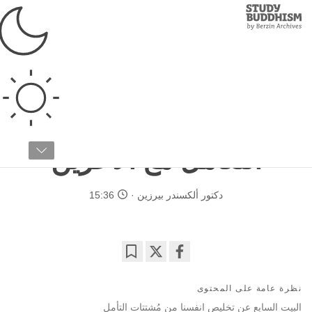
Study
Clos
Buddhism
Home
›
البوذية التبتية
›
تدريب الذهن
›
شروح لنصوص اللوجونغ
شرح نص "إكليل الجواهر للبوديساتفا" – د. بيرزين
الجزء رقم ٤ / ٧
التعامل مع الآخرين
دكتور ألكسندر بيرزين
15:36
Bookmark
Share
on
نظرة عامة على المحتوى
facebook
البيت السابع عن تخليص انفسنا من مُشتتات التأمل