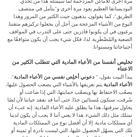
مرة أخرى للأماكن المزدحمة لما سيمثله هذا من تحدي.
البوديساتفا العظيم يعود مرة أخرى و"يتأمل في منتصف
الطريق"، كما يقولون. يذهبون حيث الكثير من المرور وهذا
النوع من الأشياء المزعجة من أجل أن يجعلوا تركيزهم متقننا.
يرغبون في أن يكونوا قادرين حتى على التدرب في المواقف
الصعبة والمُضْطَرِبة. لذا، فكل شيء يجب أن يكون متوافقًا مع
أحتياجاتنا ومستوانا.
تخليص أنفسنا من الأعباء المادية التي تتطلب الكثير من
الاعتناء
يبدأ البيت بقول، "
دعوني أخلِص نفسي من الأعباء المادية
".
الأعباء المادية
يتم تعريفها بالأشياء التي يصعب الحصول عليها،
يصعُب الاحتفاظ بها ويصعُب حمايتها، التي إذا ضاعت أو
سُرقت، سنكون مُستائين جدًا. حتى أننا قد نفقد حياتنا لأن لصًا
يحاول سرقتها، هذا ما يطلق عليه الأعباء المادية: إنه عبء أن
نمتلك مثل ذلك الشيء. هذا لا يعني أننا لا يجب أن يكون لدينا
أي ممتلكات مادية. إلا أن أفضل نوع من الممتلكات المادية
تلك التي يسهُل الحصول عليها، التي ليست نادرة أو ثمينة أو