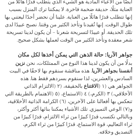
أيضًا من الأعباء المادية هو الشيء الذي يتطلب قدرًا هائلًا من
العناية مثلًا، حديقة ضخمة فاخرة. لا يمكننا ترك المنزل بسبب
إنها تتطلب قدرًا هائلًا من العناية. علينا أن نحضر أحدًا ليعتني بها
طوال الوقت. إنها تُقيدنا وتأخذ الكثير من وقتنا. نصبح عبيدًا لدى
تلك الحديقة. أو عبيدًا لتسريحة شعرنا – أن يكون لدينا تسريحة
شعر معقدة وتأخذ الكثير من الوقت لعملها بشكل صحيح.
جواهر الآريا: حالة الذهن التي يمكن أخذها لكل مكان
بدلًا من أن يكون لدينا هذا النوع من الممتلكات، نحن
نزين
أنفسنا بجواهر الآريا
. هذه مناقشة سنقوم بها لاحقًا في البيت
السادس والعشرين، لذا سنقوم بسردهم فقط هنا. هذه
الجواهر هي (١ (
الاقتناع
بالحقيقة، (٢ (الالتزام الذاتي
الأخلاقي،) ٣ (الكرم،) ٤ (الاستماع، (٥ (الاهتمام بالطريقة التي
تنعكس بها أفعالنا على الآخرين، (٦) الكرامة الذاتية الأخلاقية،
و(٧) الوعي التمييزي. تلك الأشياء يمكننا بنائها أكثر وأكثر،
وبالتالي نكتسب قدرًا كبيرًا من ثراء الالتزام، قدرًا كبيرًا من
ثراء التعاليم، قوة الاستماع، قدرًا كبيرًا من ثراء الكرم،
التصديق وخلافه.