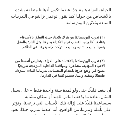
الحياة بالعزلة هامة جدًا عندما تكون أذهاننا متعلقة بشدة
بالأشخاص من حولنا. كما يقول توغمي-زانغو في التدريبات
السبعة وثلاثين للبوديساتفا:
(٢) تدرب البوديساتفا هو بترك بلادنا، حيث التعلق بالأصدقاء
يتقاذفنا كالمياه، الغضب تجاه الأعداء يحرقنا مثل النار؛ والغفل
ينسينا ما يجب تبنيه وما يجب تركه؛ لإنه يغرقنا في الظلام.
(٣) تدرب البوديساتفا بالاعتماد على العزلة، بتخليص أنفسنا من
الأشياء المؤذية، مشاعرنا ومواقفنا الداخلية المزعجة تدريجيًا
تصبح في وضع حرج؛ بانعدام المشتتات، تدريباتنا البناءة ستزداد
طبيعيًا؛ وبتنقية وعينا، ستنمو ثقتنا في الدارما.
أن نبتعد قليلًا، حتى ولو لمدة سنة واحدة فقط – على سبيل
المثال، عادة ما يذهب الناس للهند أو لمكان مشابه –
سيساعدنا قليلًا على إزالة تلك الأسباب التي تزعجنا، وتؤثر
على تأملنا وتدربنا. من الواضح، أننا عندما نتدرب جيدًا، نعود