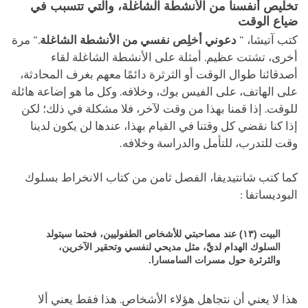
تخليص أنفسنا من الأنشطة الشاغلة، والتي تتسبب في
ضياع الوقت
كتب آتيشا، "
دعوني أخلِص نفسي من الأنشطة الشاغلة
." مرة
أخرى، تشتت عظيم. أمثلة على الأنشطة الشاغلة لقاء
أصدقائنا طوال الوقت أو الثرثرة دائمًا معهم بغرف المحادثة،
على الهاتف، على الفيس بوك، وخلافه. وكل ما هو إضاعة هائلة
للوقت. إذا قمنا بهذا من وقت لآخر، فلا مشكلة في ذلك؛ لكن
إذا كنا نقضي كل وقتنا في القيام بهذا، عندها لن يكون لدينا
وقت للتدرب، للتأمل والدراسة وخلافه.
كما كتب شانتيديفا، الفصل ثامن من كتاب الانخراط بسلوك
البوديساتفا :
البيت (١٣) عند مصاحبتي للأشخاص الطفوليين، فحتما سيتولد
السلوك الهدام لديَّ، مثل مديحي لنفسي وتحقير الآخرين،
والثرثرة حول مسرات السامسارا.
هذا لا يعني أن نتجاهل هؤلاء الأشخاص. هذا فقط يعني ألا