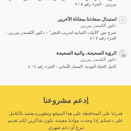
بيرزين - الجزء رقم ٥ / ٩
استبدال سعادتنا بمعاناة الآخرين
دكتور ألكسندر بيرزين
شرح نص "الأبيات الثمانية لتدريب الذهن" – دكتور ألكسندر بيزرين -
الجزء رقم ٧ / ٨
الرؤية الصحيحة، والنية الصحيحة
دكتور ألكسندر بيرزين
كامل الحياة البوذية: المسار الثُماني - الجزء رقم ٤ / ٤
اِدعم مشروعنا
قدرتنا على المحافظة على هذا الموقع وتطويره يعتمد بالكامل
على دعمكم. إذا وجدت موادنا مفيدة، نكون شاكرين لكم تقديم
تبرع أو دعم شهري.