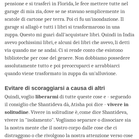
pensione e si trasferì in Florida, le fece mettere tutte nel
garage di mia zia, dove se ne stavano semplicemente in
scatole di cartone per terra. Poi ci fu un'inondazione. Il
garage si allagò e tutti i libri si trasformarono in una
zuppa. Questo mi guarì dall'acquistare libri. Quindi in India
avevo pochissimi libri, e alcuni dei libri che avevo, li detti
via quando me ne andai. Ci si rende conto che esistono
biblioteche per cose del genere. Non dobbiamo possedere
assolutamente tutto e poi preoccuparci e arrabbiarci
quando viene trasformato in zuppa da un'alluvione.
Evitare di scoraggiarsi a causa di altri
Quindi, voglio
liberarmi
di tutte queste cose e - seguendo
il consiglio che Shantideva dà, Atisha poi dice -
vivere in
solitudine
. Vivere in solitudine è, come dice Shantideva,
vivere in "isolamento". Vogliamo separare o dissociare sia
la nostra mente che il nostro corpo dalle cose che ci
distraggono o che rivolgono la nostra attenzione verso cose