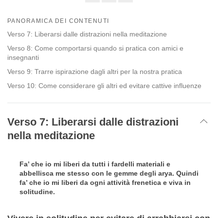
Share
Bookmark
on
PANORAMICA DEI CONTENUTI
facebook
Verso 7: Liberarsi dalle distrazioni nella meditazione
Verso 8: Come comportarsi quando si pratica con amici e
insegnanti
Verso 9: Trarre ispirazione dagli altri per la nostra pratica
Verso 10: Come considerare gli altri ed evitare cattive influenze
Verso 7: Liberarsi dalle distrazioni
nella meditazione
Fa’ che io mi liberi da tutti i fardelli materiali e
abbellisca me stesso con le gemme degli arya. Quindi
fa’ che io mi liberi da ogni attività frenetica e viva in
solitudine.