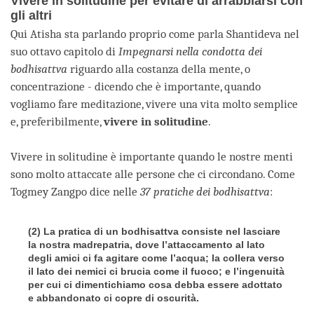
Vivere in solitudine per evitare di arrabbiarsi con
gli altri
Qui Atisha sta parlando proprio come parla Shantideva nel
suo ottavo capitolo di
Impegnarsi nella condotta dei
bodhisattva
riguardo alla costanza della mente, o
concentrazione - dicendo che è importante, quando
vogliamo fare meditazione, vivere una vita molto semplice
e, preferibilmente,
vivere in solitudine
.
Vivere in solitudine è importante quando le nostre menti
sono molto attaccate alle persone che ci circondano. Come
Togmey Zangpo dice nelle
37 pratiche dei bodhisattva
:
(2) La pratica di un bodhisattva consiste nel lasciare
la nostra madrepatria, dove l’attaccamento al lato
degli amici ci fa agitare come l’acqua; la collera verso
il lato dei nemici ci brucia come il fuoco; e l’ingenuità
per cui ci dimentichiamo cosa debba essere adottato
e abbandonato ci copre di oscurità.