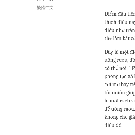
繁體中文
Điểm đầu tiên
thích điều nà
điều như trán
thể làm bất 
Đây là một đi
uống rượu, đó 
có thể nói, “
phong tục xã 
cởi mở hay ti
tôi muốn giúp
là một cách s
để uống rượu,
không che giấ
điều đó.