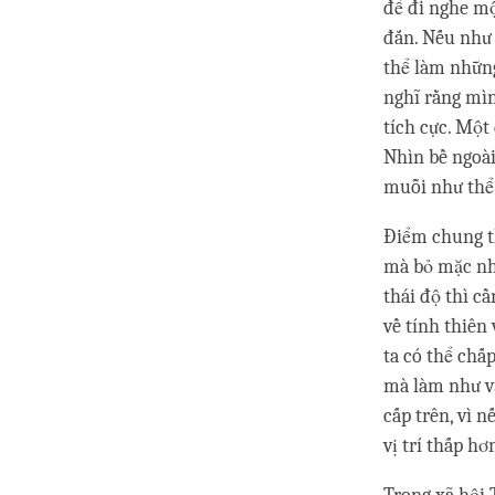
để đi nghe mộ
đắn. Nếu như 
thể làm nhữn
nghĩ rằng mìn
tích cực. Một 
Nhìn bề ngoài
muỗi như thể 
Điểm chung t
mà bỏ mặc nh
thái độ thì c
về tính thiên
ta có thể chấ
mà làm như vậ
cấp trên, vì 
vị trí thấp h