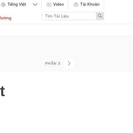
Video
Tài Khoản
Enter
Search
Dường
search
term
PHẦN 5
t