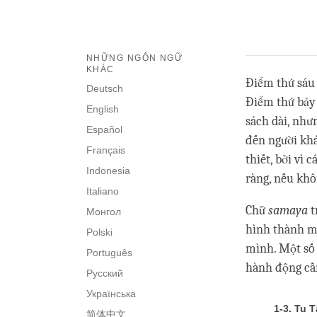
NHỮNG NGÔN NGỮ
KHÁC
Điểm thứ sáu 
Deutsch
Điểm thứ bảy
English
sách dài, như
Español
đến người khác
Français
thiết, bởi vì 
Indonesia
ràng, nếu khô
Italiano
Chữ
samaya
t
Монгол
hình thành mộ
Polski
mình. Một số 
Português
hành động cầ
Русский
Українська
1-3. Tu 
简体中文