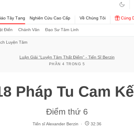
iáo Tây Tạng
Nghiên Cứu Cao Cấp
Về Chúng Tôi
Cúng 
t Điển
Chánh Văn
Đạo Sư Tâm Linh
ách Luyện Tâm
Luận Giải “Luyện Tâm Thất Điểm” - Tiến Sĩ Berzin
PHẦN 4 TRONG 5
18 Pháp Tu Cam Kế
Điểm thứ 6
Tiến sĩ Alexander Berzin
32:36