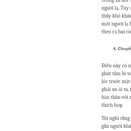
Trong xã hội 
người lạ. Tuy
thấy khó khăn
một người lạ 
theo cả hai c
4. Chuy
Điều này có n
phát tâm bi v
lóc trước mặt
phải an ủi ta,
bản thân với
thích hợp.
Tôi nghĩ rằng
gần người khá