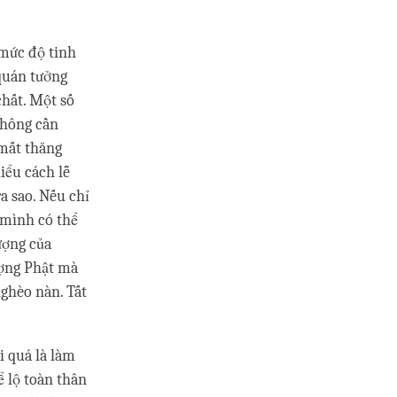
 mức độ tinh
 quán tưởng
chất. Một số
không cần
 mất thăng
iểu cách lễ
a sao. Nếu chỉ
 mình có thể
ượng của
ượng Phật mà
nghèo nàn. Tất
i quá là làm
ể lộ toàn thân