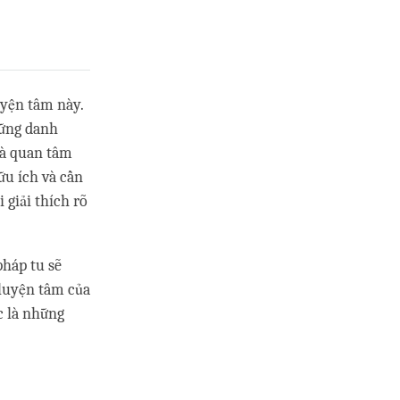
uyện tâm này.
hững danh
và quan tâm
hữu ích và cần
 giải thích rõ
pháp tu sẽ
 luyện tâm của
c là những