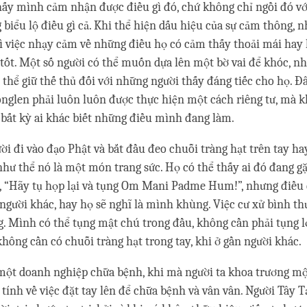
hấy mình cảm nhận được điều gì đó, chứ không chỉ ngồi đó v
 biểu lộ điều gì cả. Khi thể hiện dấu hiệu của sự cảm thông, 
ì việc nhạy cảm về những điều họ có cảm thấy thoải mái hay
 tốt. Một số người có thể muốn dựa lên một bờ vai để khóc, 
thể giữ thế thủ đối với những người thấy đáng tiếc cho họ. Đây
onglen phải luôn luôn được thực hiện một cách riêng tư, mà 
 bất kỳ ai khác biết những điều mình đang làm.
ời đi vào đạo Phật và bắt đầu đeo chuỗi tràng hạt trên tay hay
 như thể nó là một món trang sức. Họ có thể thấy ai đó đang g
g, “Hãy tụ họp lại và tụng Om Mani Padme Hum!”, nhưng điều 
người khác, hay họ sẽ nghĩ là mình khùng. Việc cư xử bình th
g. Mình có thể tụng mật chú trong đầu, không cần phải tụng lớ
không cần có chuỗi tràng hạt trong tay, khi ở gần người khác.
 một doanh nghiệp chữa bệnh, khi mà người ta khoa trương m
 tính về việc đặt tay lên để chữa bệnh và vân vân. Người Tây 