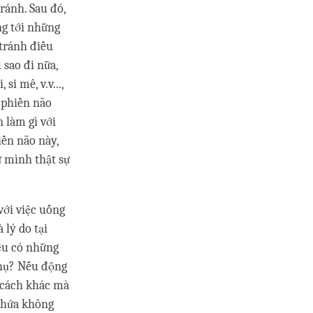
ránh. Sau đó,
g tới những
 tránh điều
sao đi nữa,
i mê, v.v...,
 phiền não
 làm gì với
ền não này,
ư mình thật sự
với việc uống
 lý do tại
iệu có những
phụ? Nếu động
g cách khác mà
ư hứa không