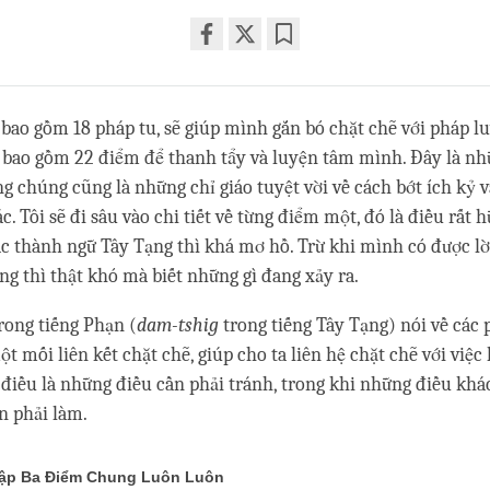
Share
Bookmark
on
facebook
bao gồm 18 pháp tu, sẽ giúp mình gắn bó chặt chẽ với pháp l
 bao gồm 22 điểm để thanh tẩy và luyện tâm mình. Đây là n
ng chúng cũng là những chỉ giáo tuyệt vời về cách bớt ích kỷ 
. Tôi sẽ đi sâu vào chi tiết về từng điểm một, đó là điều rất 
các thành ngữ Tây Tạng thì khá mơ hồ. Trừ khi mình có được lời
ng thì thật khó mà biết những gì đang xảy ra.
rong tiếng Phạn (
dam-tshig
trong tiếng Tây Tạng) nói về các 
t mối liên kết chặt chẽ, giúp cho ta liên hệ chặt chẽ với việc
điều là những điều cần phải tránh, trong khi những điều khá
n phải làm.
Tập Ba Điểm Chung Luôn Luôn