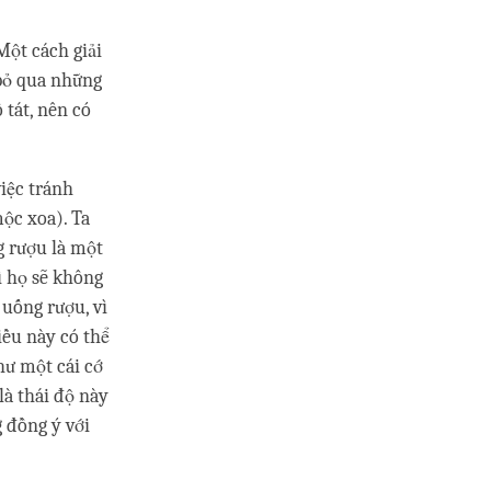
 Một cách giải
 bỏ qua những
 tát, nên có
việc tránh
mộc xoa). Ta
ng rượu là một
ì họ sẽ không
 uống rượu, vì
iều này có thể
hư một cái cớ
là thái độ này
g đồng ý với