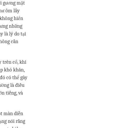
ới gương mặt
như ôm lấy
 không hiển
nhưng những
 là lý do tại
không cần
 trên cổ, khi
ặp khó khăn,
đó có thể gây
ường là điều
n tiếng, và
ột màn diễn
Tạng nói rằng