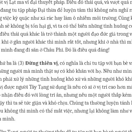
t vị Lạt ma vĩ đại thuyết pháp. Điều đó thái quá, và vượt qu
đang tu tập pháp Đại thừa để luyện tâm thì không nên nghĩ 
g việc kỳ quặc như xả rác hay làm ô nhiễm môi trường. Cũng
h sẽ không bị tổn hại gì, vì ta có thể biến những tình huống 
điều thái quá khác là trở thành một người đạo đức giả trong vi
 khi ở gần người khác thì mình rất tốt, nhưng khi ở nhà thì m
mình đang đi săn ở Châu Phi. Đó là điều quá đáng!
hứ ba là (3)
Đừng thiên vị
, có nghĩa là chỉ tu tập với bạn bè 
ững người mà mình thật sự có khó khăn với họ. Nếu như mình
ần phải xử lý những tình huống khó xử và những người khó kh
 vị được người Tây Tạng sử dụng là nếu có ai ở vị trí cao hơn 
p nhận điều đó với lòng tri ân, nhưng nếu một người thấp ké
y thì ta sẽ tức giận và khó chịu. Chúng ta thường luyện tánh
nếu không thì mình có thể mất việc, nhưng lại không làm như v
ơn mình.