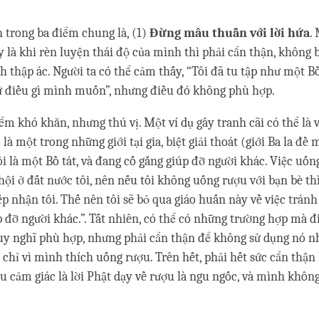
 trong ba điểm chung là, (1)
Đừng mâu thuẫn với lời hứa
.
y là khi rèn luyện thái độ của mình thì phải cẩn thận, không
h thập ác. Người ta có thể cảm thấy, “Tôi đã tu tập như một Bồ
cứ điều gì mình muốn”, nhưng điều đó không phù hợp.
ểm khó khăn, nhưng thú vị. Một ví dụ gây tranh cãi có thể là 
là một trong những giới tại gia, biệt giải thoát (giới Ba la đề 
Tôi là một Bồ tát, và đang cố gắng giúp đỡ người khác. Việc uố
hội ở đất nước tôi, nên nếu tôi không uống rượu với bạn bè th
ếp nhận tôi. Thế nên tôi sẽ bỏ qua giáo huấn này về việc tránh
 đỡ người khác.”. Tất nhiên, có thể có những trường hợp mà đ
uy nghĩ phù hợp, nhưng phải cẩn thận để không sử dụng nó n
 chỉ vì mình thích uống rượu. Trên hết, phải hết sức cẩn thận 
u cảm giác là lời Phật dạy về rượu là ngu ngốc, và mình khôn