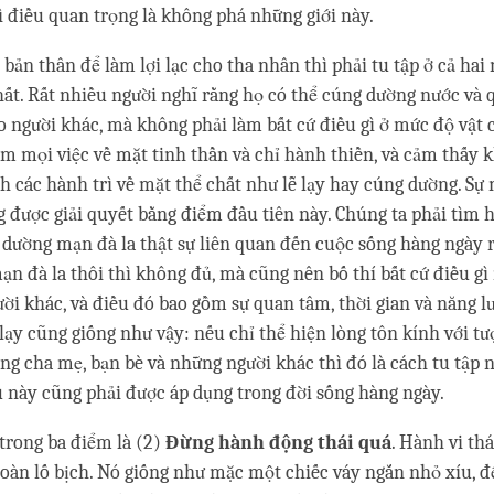
ì điều quan trọng là không phá những giới này.
 bản thân để làm lợi lạc cho tha nhân thì phải tu tập ở cả hai
hất. Rất nhiều người nghĩ rằng họ có thể cúng dường nước và
ho người khác, mà không phải làm bất cứ điều gì ở mức độ vật 
àm mọi việc về mặt tinh thần và chỉ hành thiền, và cảm thấy 
h các hành trì về mặt thể chất như lễ lạy hay cúng dường. Sự
 được giải quyết bằng điểm đầu tiên này. Chúng ta phải tìm h
g dường mạn đà la thật sự liên quan đến cuộc sống hàng ngày r
n đà la thôi thì không đủ, mà cũng nên bố thí bất cứ điều gì
ười khác, và điều đó bao gồm sự quan tâm, thời gian và năng l
 lạy cũng giống như vậy: nếu chỉ thể hiện lòng tôn kính với t
ng cha mẹ, bạn bè và những người khác thì đó là cách tu tập 
 này cũng phải được áp dụng trong đời sống hàng ngày.
trong ba điểm là (2)
Đừng hành động thái quá
. Hành vi thá
toàn lố bịch. Nó giống như mặc một chiếc váy ngắn nhỏ xíu, đ