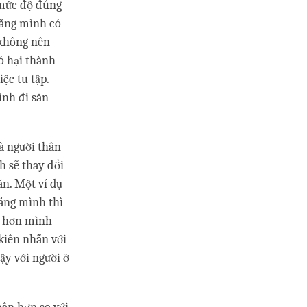
á mức độ đúng
rằng mình có
 không nên
có hại thành
ệc tu tập.
ình đi săn
và người thân
 sẽ thay đổi
ăn. Một ví dụ
mắng mình thì
m hơn mình
 kiên nhẫn với
ậy với người ở