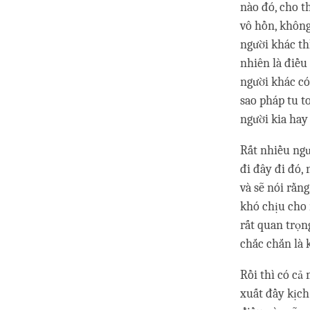
nào đó, cho t
vô hồn, không
người khác th
nhiên là điều
người khác có 
sao pháp tu t
người kia hay
Rất nhiều ngư
đi đây đi đó,
và sẽ nói rằn
khó chịu cho 
rất quan trọn
chắc chắn là 
Rồi thì có cả
xuất đầy kịch