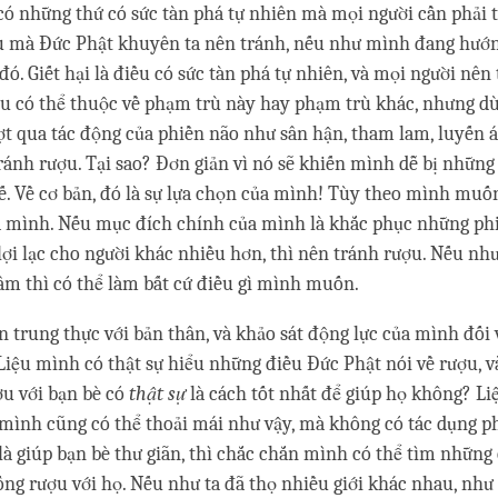
có những thứ có sức tàn phá tự nhiên mà mọi người cần phải t
u mà Đức Phật khuyên ta nên tránh, nếu như mình đang hướn
đó. Giết hại là điều có sức tàn phá tự nhiên, và mọi người nên
u có thể thuộc về phạm trù này hay phạm trù khác, nhưng dù 
 qua tác động của phiền não như sân hận, tham lam, luyến ái, s
tránh rượu. Tại sao? Đơn giản vì nó sẽ khiến mình dễ bị những
. Về cơ bản, đó là sự lựa chọn của mình! Tùy theo mình muốn
a mình. Nếu mục đích chính của mình là khắc phục những phi
 lợi lạc cho người khác nhiều hơn, thì nên tránh rượu. Nếu nh
m thì có thể làm bất cứ điều gì mình muốn.
n trung thực với bản thân, và khảo sát động lực của mình đối 
 Liệu mình có thật sự hiểu những điều Đức Phật nói về rượu, và
u với bạn bè có
thật sự
là cách tốt nhất để giúp họ không? L
 mình cũng có thể thoải mái như vậy, mà không có tác dụng 
là giúp bạn bè thư giãn, thì chắc chắn mình có thể tìm nhữn
ng rượu với họ. Nếu như ta đã thọ nhiều giới khác nhau, nh