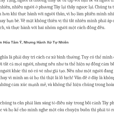
Tây Tạng, người ta thường thấy dễ tu tập với bạn bè và người t
 nhiên, nhiều người ở phương Tây lại thấy ngược lại. Chúng ta
 hơn khi thực hành với người thân, vì họ làm phiền mình nhi
hay bạn bè. Về mặt không thiên vị thì tất nhiên mình phải áp
ách, và thực hành với hai nhóm người một cách đồng đều.
ển Hóa Tâm Ý, Nhưng Hành Xử Tự Nhiên
ghĩa là phải duy trì cách cư xử bình thường. Tuy có thể mình
ới tất cả mọi người, nhưng nếu như ta thể hiện sự đồng cảm 
 người khác thì nó có vẻ như giả tạo. Nếu như một người đang
 thay vì mình an ủi họ thì thật là lố bịch! Vấn đề ở đây là kh
 những cảm xúc mạnh mẽ, và không thể hiện chúng trong ho
 chúng ta cần phải làm sáng tỏ điều này trong bối cảnh Tây p
c và họ kể cho mình nghe một câu chuyện buồn thì phải tỏ r