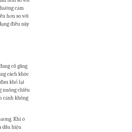
hân hơn so với
 thường cảm
ều hơn so với
 dụng điều này
 đang cố gắng
bằng cách khóc
 đau khổ lại
ông nuông chiều
àn cảnh không
hương. Khi ở
a dấu hiệu