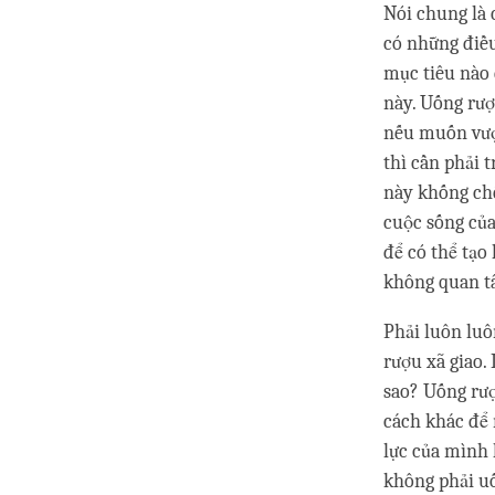
Nói chung là 
có những điề
mục tiêu nào 
này. Uống rượ
nếu muốn vượt
thì cần phải 
này khống chế
cuộc sống củ
để có thể tạo
không quan tâ
Phải luôn luô
rượu xã giao.
sao? Uống rượ
cách khác để
lực của mình 
không phải uố