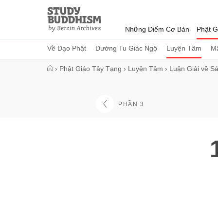
Close
Study
Buddhism
Những Điểm Cơ Bản
Phật G
Home
Về Đạo Phật
Đường Tu Giác Ngộ
Luyện Tâm
Mậ
›
Phật Giáo Tây Tạng
›
Luyện Tâm
›
Luận Giải về S
PHẦN 3