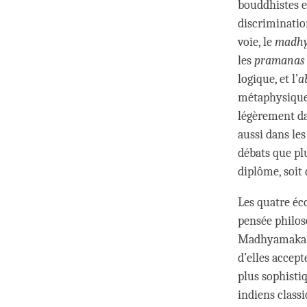
bouddhistes e
discrimination
voie, le
madh
les
pramanas
logique, et l’
a
métaphysique. 
légèrement da
aussi dans le
débats que pl
diplôme, soit
Les quatre éc
pensée philos
Madhyamaka. Q
d’elles accep
plus sophistiq
indiens class