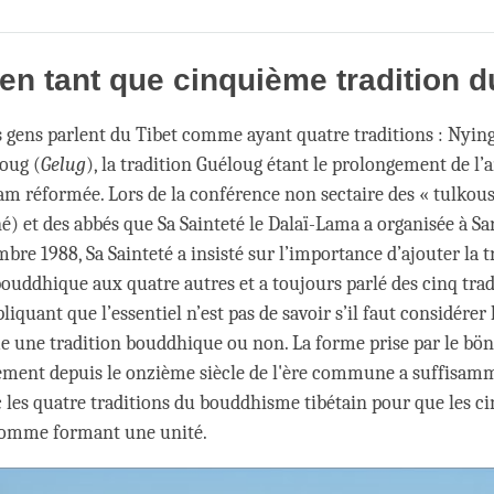
Share
Bookmark
on
facebook
en tant que cinquième tradition d
s gens parlent du Tibet comme ayant quatre traditions : Nyin
loug (
Gelug
), la tradition Guéloug étant le prolongement de l’
am réformée. Lors de la conférence non sectaire des « tulkous
é) et des abbés que Sa Sainteté le Dalaï-Lama a organisée à Sa
bre 1988, Sa Sainteté a insisté sur l’importance d’ajouter la t
bouddhique aux quatre autres et a toujours parlé des cinq trad
pliquant que l’essentiel n’est pas de savoir s’il faut considérer 
une tradition bouddhique ou non. La forme prise par le bön
ement depuis le onzième siècle de l'ère commune a suffisam
es quatre traditions du bouddhisme tibétain pour que les ci
comme formant une unité.