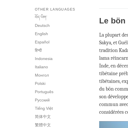
OTHER LANGUAGES
བོད་ཡིག་
Le bön 
Deutsch
English
La plupart de
Español
Sakya, et Gué
tradition Kad
हिन्दी
lama réincarn
Indonesia
Inde, en décem
Italiano
tibétaine pré
Монгол
tibétaines, ex
Polski
du bön comme 
Português
son développ
Русский
commun avec l
Tiếng Việt
considérées 
简体中文
繁體中文