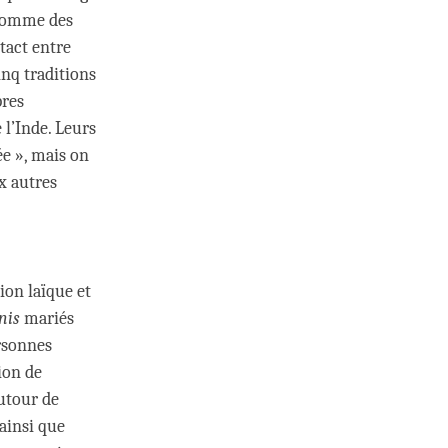
 comme des
tact entre
inq traditions
pres
 l’Inde. Leurs
ée », mais on
x autres
tion laïque et
nis
mariés
ersonnes
ion de
autour de
ainsi que