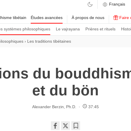
hisme tibétain
Études avancées
À propos de nous
Faire 
es systèmes philosophiques
Le vajrayana
Prières et rituels
Histo
ilosophiques
›
Les traditions tibétaines
tions du bouddhism
et du bön
Alexander Berzin, Ph.D.
37:45