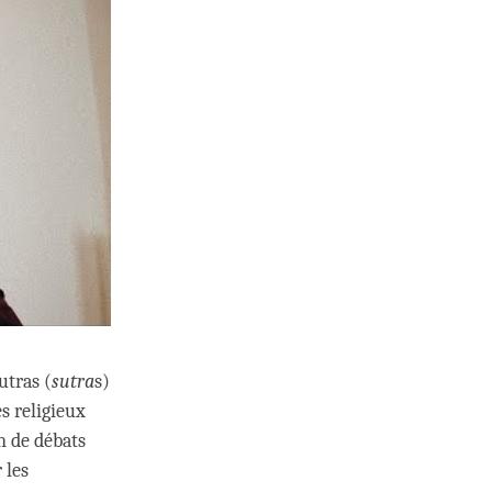
utras (
sutra
s)
es religieux
n de débats
 les