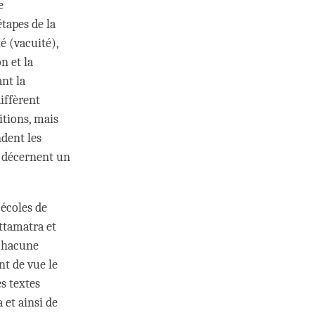
e
étapes de la
é (vacuité),
n et la
nt la
iffèrent
itions, mais
ndent les
ns décernent un
 écoles de
ttamatra et
 chacune
t de vue le
s textes
 et ainsi de