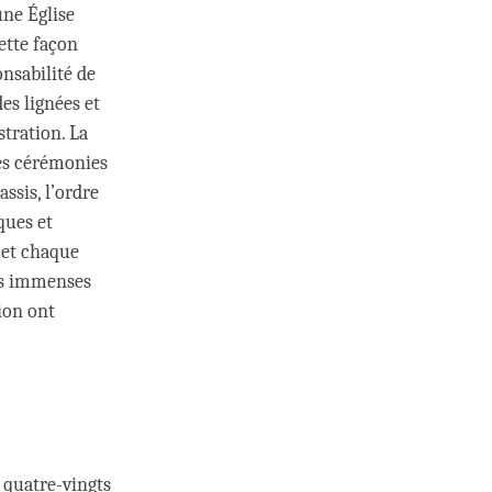
une Église
ette façon
onsabilité de
es lignées et
stration. La
des cérémonies
ssis, l’ordre
ques et
 et chaque
les immenses
ion ont
 quatre-vingts