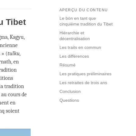
APERÇU DU CONTENU
Le bön en tant que
u Tibet
cinquième tradition du Tibet
Hiérarchie et
gma, Kagyu,
décentralisation
ancienne
Les traits en commun
 » (
tulku,
Les différences
rnath, en
Résumé
radition
Les pratiques préliminaires
itions
Les retraites de trois ans
la tradition
Conclusion
 au cours de
Questions
ment en
nq soient