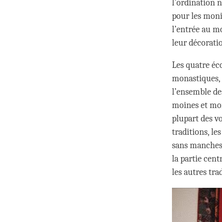
l’ordination 
pour les moni
l’entrée au mo
leur décorati
Les quatre é
monastiques,
l’ensemble de
moines et mon
plupart des v
traditions, le
sans manches 
la partie cen
les autres tra