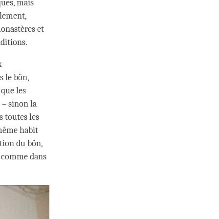
ques, mais
alement,
monastères et
ditions.
x
s le bön,
 que les
 – sinon la
 toutes les
e même habit
tion du bön,
une comme dans