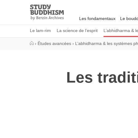
Close
Study
Buddhism
Les fondamentaux
Le boudd
Home
Le lam-rim
La science de l’esprit
L’abhidharma & l
›
Études avancées
›
L’abhidharma & les systèmes ph
Les tradi