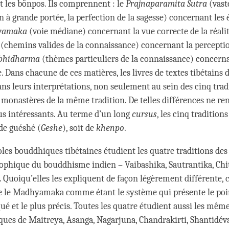
t les bönpos. Ils comprennent : le
P
rajnaparamita
Sutra
(vast
 à grande portée, la perfection de la sagesse) concernant les 
yamaka
(voie médiane) concernant la vue correcte de la réalit
(chemins valides de la connaissance) concernant la perceptio
bhidharma
(thèmes particuliers de la connaissance) concerna
Dans chacune de ces matières, les livres de textes tibétains d
ns leurs interprétations, non seulement au sein des cinq trad
s monastères de la même tradition. De telles différences ne re
us intéressants. Au terme d’un long
cursus
, les cinq traditio
 de guéshé (
Geshe
), soit de
khenpo
.
oles bouddhiques tibétaines étudient les quatre traditions des
ophique du bouddhisme indien – Vaibashika, Sautrantika, Chi
uoiqu’elles les expliquent de façon légèrement différente,
te le Madhyamaka comme étant le système qui présente le poin
ué et le plus précis. Toutes les quatre étudient aussi les même
iques de Maitreya, Asanga, Nagarjuna, Chandrakirti, Shantidéva