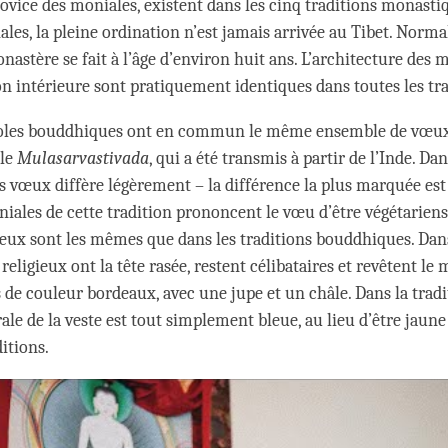
novice des moniales, existent dans les cinq traditions monasti
ales, la pleine ordination n’est jamais arrivée au Tibet. Norm
nastère se fait à l’âge d’environ huit ans. L’architecture des 
on intérieure sont pratiquement identiques dans toutes les tra
coles bouddhiques ont en commun le même ensemble de vœu
 le
Mulasarvastivada
, qui a été transmis à partir de l’Inde. Dan
s vœux diffère légèrement – la différence la plus marquée est
iales de cette tradition prononcent le vœu d’être végétariens
œux sont les mêmes que dans les traditions bouddhiques. Dans
s religieux ont la tête rasée, restent célibataires et revêtent l
de couleur bordeaux, avec une jupe et un châle. Dans la tradi
trale de la veste est tout simplement bleue, au lieu d’être ja
ditions.