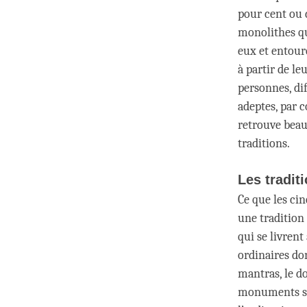
pour cent ou 
monolithes qui
eux et entouré
à partir de l
personnes, dif
adeptes, par 
retrouve beau
traditions.
Les tradit
Ce que les cin
une tradition
qui se livrent
ordinaires do
mantras, le d
monuments sac