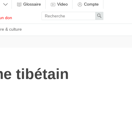
Glossaire
Video
Compte
Enter
Search
un don
search
term
ire & culture
e tibétain