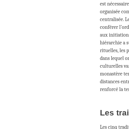
est nécessair
organisée com
centralisée. L
conférer l’or
aux initiation
hiérarchie a 
rituelles, les 
dans lequel on
culturelles v
monastère ten
distances ent
renforcé la te
Les tr
Les cinq trad