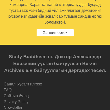
хамаарна. Хэрэв та манай материалуудыг бусдад
тустай гэж үзэн бидний үйл ажиллагааг дэмжихийг
хүсвэл нэг удаагийн эсвэл сар тутмын хандив өргөх
боломжтой.
Хандив өргөх
Study Buddhism нь Доктор Александер
Берзиний үүсгэн байгуулсан Berzin
Archives e.V байгууллагын дэргэдэх төсөл.
Санал, хүсэлт илгээх
FAQ
Cайтын бүтзц
Privacy Policy
Newsletter