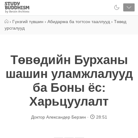
Close
Study
Buddhism
Home
›
Гүнзгий түвшин
›
Абидарма ба тогтсон тааллууд
›
Төвөд
урсгалууд
Төвөдийн Бурханы
шашин уламжлалууд
ба Боны ёс:
Харьцуулалт
Доктор Александер Берзин
28:51