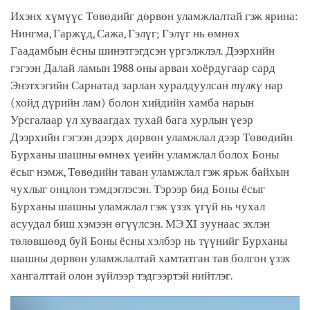
Ихэнх хүмүүс Төвөдийг дөрвөн уламжлалтай гэж ярина:
Нингма, Гаржүд, Сажа, Гэлүг; Гэлүг нь өмнөх
Гаадамбын ёсны шинэтгэгдсэн үргэлжлэл. Дээрхийн
гэгээн Далай ламын 1988 оны арван хоёрдугаар сард
Энэтхэгийн Сарнатад зарлан хуралдуулсан
түлкү
нар
(хойд дүрийн лам) болон хийдийн хамба нарын
Урсгалаар үл хуваагдах тухай бага хурлын үеэр
Дээрхийн гэгээн дээрх дөрвөн уламжлал дээр Төвөдийн
Бурханы шашны өмнөх үеийн уламжлал болох Боны
ёсыг нэмж, Төвөдийн таван уламжлал гэж ярьж байхын
чухлыг онцлон тэмдэглэсэн. Тэрээр бид Боны ёсыг
Бурханы шашны уламжлал гэж үзэх үгүй нь чухал
асуудал биш хэмээн өгүүлсэн. МЭ XI зуунаас эхлэн
төлөвшөөд буй Боны ёсны хэлбэр нь түүнийг Бурханы
шашны дөрвөн уламжлалтай хамтатган тав болгон үзэх
хангалттай олон зүйлээр тэдгээртэй нийтлэг.