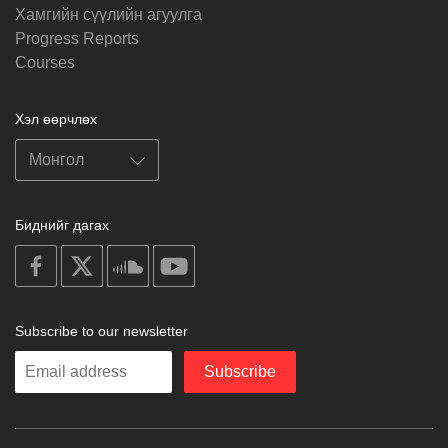
Хамгийн сүүлийн агуулга
Progress Reports
Courses
Хэл өөрчлөх
Биднийг дагах
on
on
on
on
facebook
X
soundcloud
youtube
Subscribe to our newsletter
Enter
Subscribe
your
email