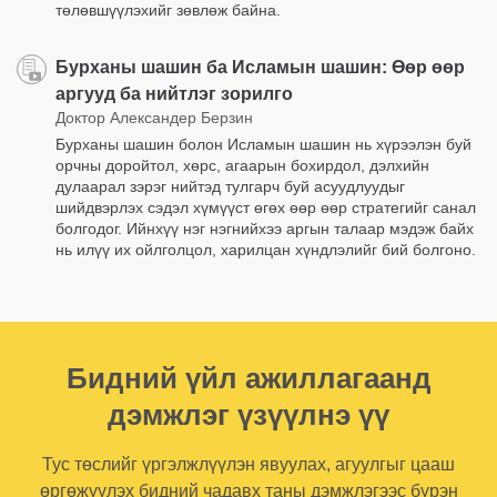
төлөвшүүлэхийг зөвлөж байна.
Бурханы шашин ба Исламын шашин: Өөр өөр
аргууд ба нийтлэг зорилго
Доктор Александер Берзин
Бурханы шашин болон Исламын шашин нь хүрээлэн буй
орчны доройтол, хөрс, агаарын бохирдол, дэлхийн
дулаарал зэрэг нийтэд тулгарч буй асуудлуудыг
шийдвэрлэх сэдэл хүмүүст өгөх өөр өөр стратегийг санал
болгодог. Ийнхүү нэг нэгнийхээ аргын талаар мэдэж байх
нь илүү их ойлголцол, харилцан хүндлэлийг бий болгоно.
Бидний үйл ажиллагаанд
дэмжлэг үзүүлнэ үү
Тус төслийг үргэлжлүүлэн явуулах, агуулгыг цааш
өргөжүүлэх бидний чадавх таны дэмжлэгээс бүрэн