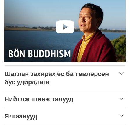
Шатлан захирах ёс ба төвлөрсөн
бус удирдлага
Нийтлэг шинж талууд
Ялгаанууд