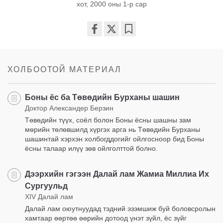
хот, 2000 оны 1-р сар
Share
Bookmark
on
facebook
ХОЛБООТОЙ МАТЕРИАЛ
Боны ёс ба Төвөдийн Бурханы шашин
Доктор Александер Берзин
Төвөдийн түүх, соёл болон Боны ёсны шашны зам
мөрийн төлөвшилд хүргэх арга нь Төвөдийн Бурханы
шашинтай хэрхэн холбогддогийг ойлгосноор бид Боны
ёсны талаар илүү зөв ойлголттой болно.
Дээрхийн гэгээн Далай лам Жамиа Миллиа Их
Сургуульд
XIV Далай лам
Далай лам оюутнуудад тэдний эзэмшиж буй боловсролын
хамтаар өөртөө өөрийн дотоод үнэт зүйл, ёс зүйг