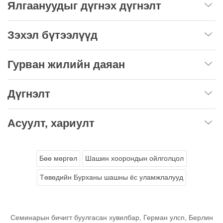
Ялгаануудыг дүгнэх дүгнэлт
Зэхэл бүтээлүүд
Гурван жилийн даяан
Дүгнэлт
Асуулт, хариулт
Бөө мөргөл
Шашин хоорондын ойлголцол
Төвөдийн Бурханы шашны ёс уламжлалууд
Семинарын бичигт буулгасан хувилбар, Герман улсn, Берлин