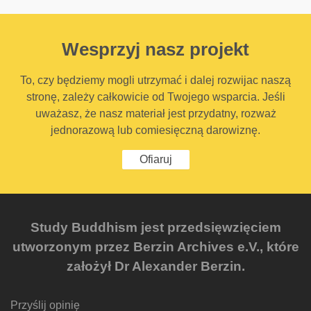
Wesprzyj nasz projekt
To, czy będziemy mogli utrzymać i dalej rozwijac naszą
stronę, zależy całkowicie od Twojego wsparcia. Jeśli
uważasz, że nasz materiał jest przydatny, rozważ
jednorazową lub comiesięczną darowiznę.
Ofiaruj
Study Buddhism jest przedsięwzięciem
utworzonym przez Berzin Archives e.V., które
założył Dr Alexander Berzin.
Przyślij opinię