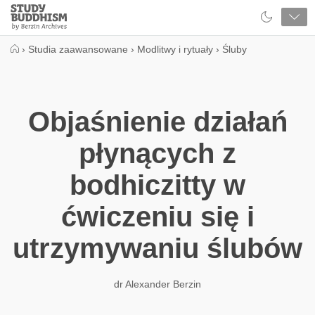
Close
Study
Buddhism
Home
›
Studia zaawansowane
›
Modlitwy i rytuały
›
Śluby
Objaśnienie działań
płynących z
bodhiczitty w
ćwiczeniu się i
utrzymywaniu ślubów
dr Alexander Berzin