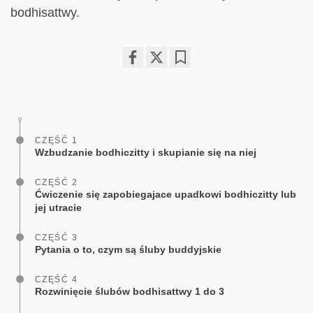
bodhisattwy.
Share
Bookmark
on
facebook
CZĘŚĆ 1
Wzbudzanie bodhiczitty i skupianie się na niej
CZĘŚĆ 2
Ćwiczenie się zapobiegajace upadkowi bodhiczitty lub
jej utracie
CZĘŚĆ 3
Pytania o to, czym są śluby buddyjskie
CZĘŚĆ 4
Rozwinięcie ślubów bodhisattwy 1 do 3