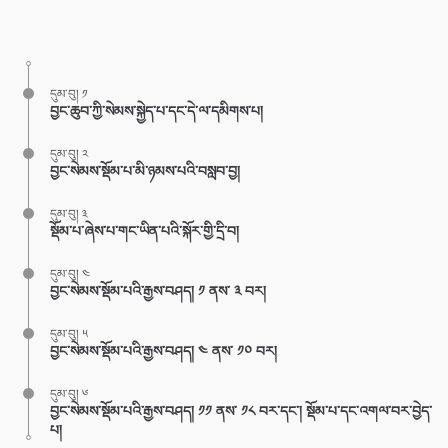
Share
Bookmark
on
facebook
དུམ་བུ། ༡
བྱང་ཆུབ་ཀྱི་སེམས་སྐྱེད་པ་དང་དེ་ལ་དམིགས་པ།
དུམ་བུ། ༢
བྱང་སེམས་སྡོམ་པ་མི་ཉམས་པའི་བསླབ་བྱ།
དུམ་བུ། ༣
སྡོམ་པ་ཞེས་པ་གང་ཡིན་པའི་སྐོར་གྱི་དྲི་བ།
དུམ་བུ། ༤
བྱང་སེམས་སྡོམ་པའི་རྒྱས་བཤད། ༡ ནས་ ༣ བར།
དུམ་བུ། ༥
བྱང་སེམས་སྡོམ་པའི་རྒྱས་བཤད། ༤ ནས་ ༡༠ བར།
དུམ་བུ། ༦
བྱང་སེམས་སྡོམ་པའི་རྒྱས་བཤད། ༡༡ ནས་ ༡༨ བར་དང་། སྡོམ་པ་དང་འགལ་བར་བྱེད་
པ།