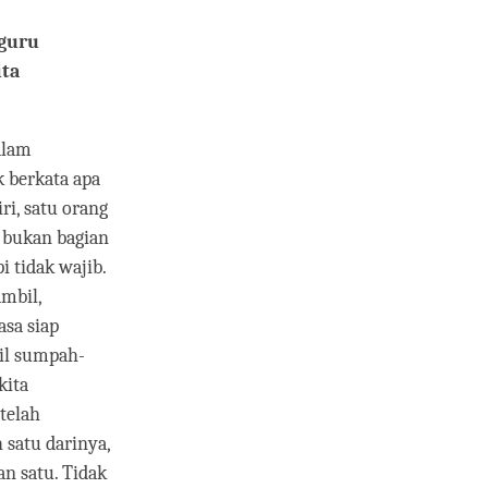
 guru
ita
alam
k berkata apa
i, satu orang
 bukan bagian
i tidak wajib.
mbil,
asa siap
bil sumpah-
kita
telah
 satu darinya,
n satu. Tidak