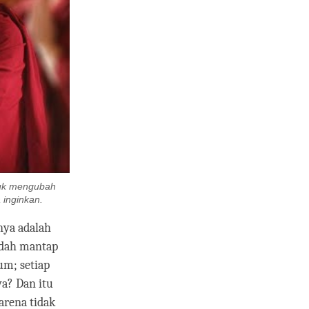
ntuk mengubah
a inginkan.
nya adalah
udah mantap
m; setiap
ya? Dan itu
karena tidak