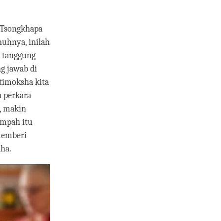
n Tsongkhapa
nuhnya, inilah
a tanggung
ng jawab di
timoksha kita
a perkara
a, makin
umpah itu
memberi
ha.