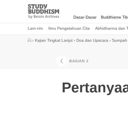
Close
Study
Buddhism
Dasar-Dasar
Buddhisme Tib
Home
Lam-rim
Ilmu Pengetahuan Cita
Abhidharma dan T
›
Kajian Tingkat Lanjut
›
Doa dan Upacara
›
Sumpah
BAGIAN 2
Pertanya