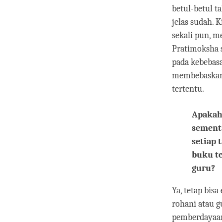
betul-betul t
jelas sudah. 
sekali pun, m
Pratimoksha s
pada kebebasa
membebaskan k
tertentu.
Apakah 
sementa
setiap 
buku te
guru?
Ya, tetap bis
rohani atau g
pemberdayaan