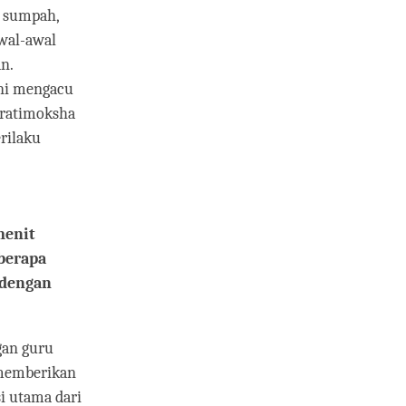
l sumpah,
awal-awal
n.
ini mengacu
pratimoksha
erilaku
menit
berapa
 dengan
gan guru
h memberikan
i utama dari