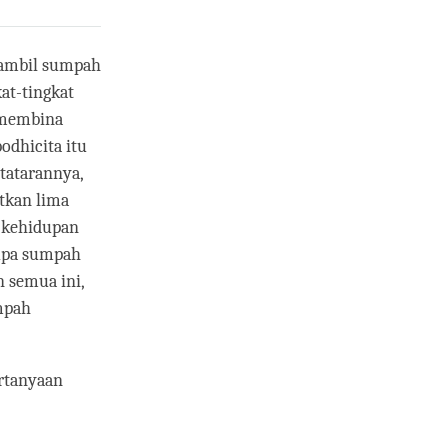
gambil sumpah
at-tingkat
k membina
odhicita itu
 tatarannya,
atkan lima
 kehidupan
rupa sumpah
 semua ini,
umpah
rtanyaan