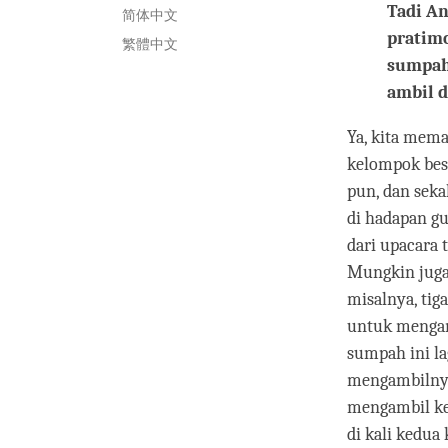
Tadi A
简体中文
pratimo
繁體中文
sumpah 
ambil d
Ya, kita mem
kelompok besa
pun, dan seka
di hadapan g
dari upacara t
Mungkin juga
misalnya, tig
untuk mengamb
sumpah ini la
mengambilnya,
mengambil kel
di kali kedua