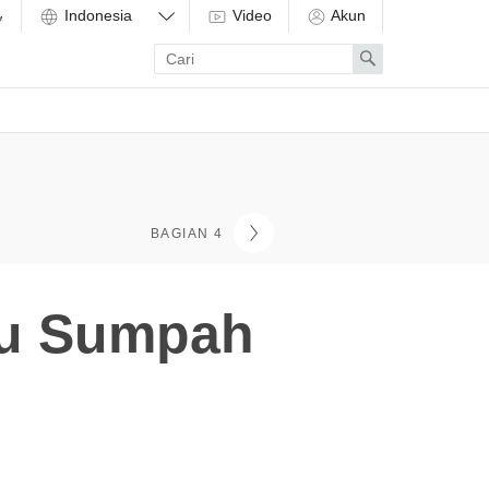
Video
Akun
Enter
Search
search
term
BAGIAN 4
tu Sumpah