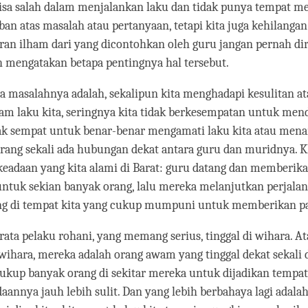
bisa salah dalam menjalankan laku dan tidak punya tempat 
an atas masalah atau pertanyaan, tetapi kita juga kehilanga
ran ilham dari yang dicontohkan oleh guru jangan pernah d
 mengatakan betapa pentingnya hal tersebut.
ja masalahnya adalah, sekalipun kita menghadapi kesulitan a
am laku kita, seringnya kita tidak berkesempatan untuk mend
ak sempat untuk benar-benar mengamati laku kita atau menan
arang sekali ada hubungan dekat antara guru dan muridnya.
 keadaan yang kita alami di Barat: guru datang dan memberik
ntuk sekian banyak orang, lalu mereka melanjutkan perjala
ang di tempat kita yang cukup mumpuni untuk memberikan p
a-rata pelaku rohani, yang memang serius, tinggal di wihara. A
ihara, mereka adalah orang awam yang tinggal dekat sekali
 cukup banyak orang di sekitar mereka untuk dijadikan tempat
adaannya jauh lebih sulit. Dan yang lebih berbahaya lagi adala