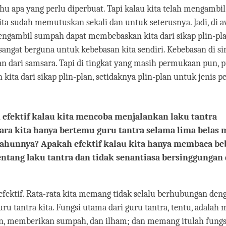
ahu apa yang perlu diperbuat. Tapi kalau kita telah mengambi
Kita sudah memutuskan sekali dan untuk seterusnya. Jadi, di 
engambil sumpah dapat membebaskan kita dari sikap plin-pla
angat berguna untuk kebebasan kita sendiri. Kebebasan di s
n dari samsara. Tapi di tingkat yang masih permukaan pun, 
ita dari sikap plin-plan, setidaknya plin-plan untuk jenis p
efektif kalau kita mencoba menjalankan laku tantra
ra kita hanya bertemu guru tantra selama lima belas 
tahunnya? Apakah efektif kalau kita hanya membaca be
ntang laku tantra dan tidak senantiasa bersinggungan
a efektif. Rata-rata kita memang tidak selalu berhubungan den
uru tantra kita. Fungsi utama dari guru tantra, tentu, adala
, memberikan sumpah, dan ilham; dan memang itulah fungs