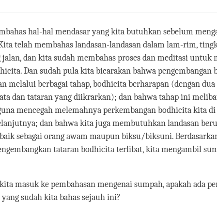
Share
Bookmark
on
facebook
embahas hal-hal mendasar yang kita butuhkan sebelum men
Kita telah membahas landasan-landasan dalam lam-rim, tingk
g jalan, dan kita sudah membahas proses dan meditasi untu
icita. Dan sudah pula kita bicarakan bahwa pengembangan b
lan melalui berbagai tahap, bodhicita berharapan (dengan dua
ta dan tataran yang diikrarkan); dan bahwa tahap ini melib
n guna mencegah melemahnya perkembangan bodhicita kita di
 selanjutnya; dan bahwa kita juga membutuhkan landasan be
 baik sebagai orang awam maupun biksu/biksuni. Berdasarkan
engembangkan tataran bodhicita terlibat, kita mengambil s
m kita masuk ke pembahasan mengenai sumpah, apakah ada pe
 yang sudah kita bahas sejauh ini?