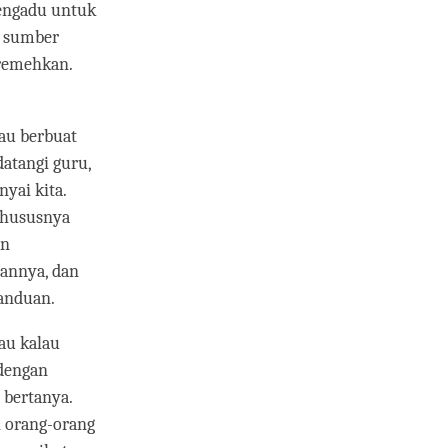
mengadu untuk
n sumber
iremehkan.
tau berbuat
atangi guru,
yai kita.
 Khususnya
an
nannya, dan
anduan.
tau kalau
 dengan
 bertanya.
h orang-orang