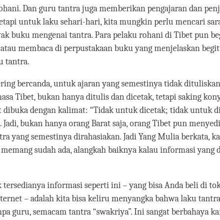
hani. Dan guru tantra juga memberikan pengajaran dan penje
Tetapi untuk laku sehari-hari, kita mungkin perlu mencari sar
yak buku mengenai tantra. Para pelaku rohani di Tibet pun be
 atau membaca di perpustakaan buku yang menjelaskan begit
 tantra.
ring bercanda, untuk ajaran yang semestinya tidak dituliska
asa Tibet, bukan hanya ditulis dan dicetak, tetapi saking ko
t dibuka dengan kalimat: “Tidak untuk dicetak; tidak untuk di
 Jadi, bukan hanya orang Barat saja, orang Tibet pun menyed
ra yang semestinya dirahasiakan. Jadi Yang Mulia berkata, k
 memang sudah ada, alangkah baiknya kalau informasi yang d
k tersedianya informasi seperti ini – yang bisa Anda beli di to
ternet – adalah kita bisa keliru menyangka bahwa laku tantra
npa guru, semacam tantra “swakriya”. Ini sangat berbahaya ka