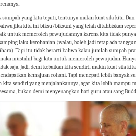
arenanya.
sumpah yang kita tepati, tentunya makin kuat sila kita. Da
hwa jika kita ini biksu/biksuni yang telah ditahbiskan sepe
baik untuk memeroleh pewujudannya karena kita tidak puny
 samping laku kerohanian (walau, boleh jadi tetap ada tanggu
hara). Tapi itu tidak berarti bahwa kalau jumlah sumpah pra
, maka mustahil bagi kita untuk memeroleh pewujudan. Hany
ak saja. Jadi, demi kebaikan kita sendiri, makin kuat sila kit
endapatkan kemajuan rohani. Tapi menepati lebih banyak s
n kita sendiri yang menjalankannya, agar kita lebih mampu 
 sesama, bukan demi menyenangkan hati guru atau sang Budd