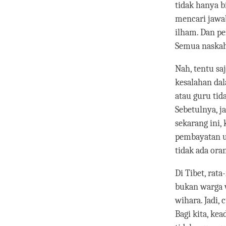
tidak hanya 
mencari jawab
ilham. Dan pe
Semua naskah
Nah, tentu sa
kesalahan dal
atau guru tid
Sebetulnya, j
sekarang ini,
pembayatan u
tidak ada or
Di Tibet, rat
bukan warga w
wihara. Jadi,
Bagi kita, ke