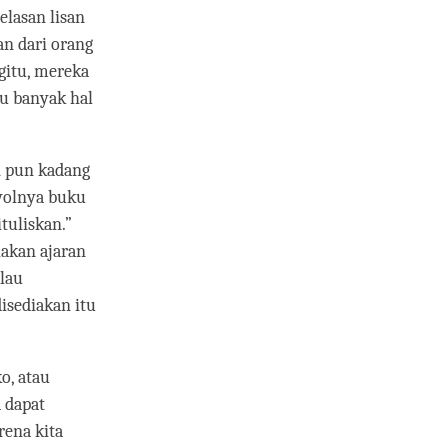
lasan lisan
an dari orang
gitu, mereka
u banyak hal
n pun kadang
nyolnya buku
tuliskan.”
iakan ajaran
alau
isediakan itu
ko, atau
 dapat
rena kita