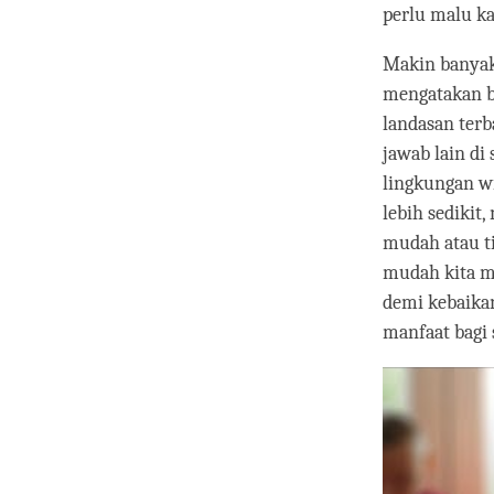
perlu malu k
Makin banyak 
mengatakan ba
landasan ter
jawab lain di
lingkungan wi
lebih sedikit
mudah atau tid
mudah kita m
demi kebaika
manfaat bagi