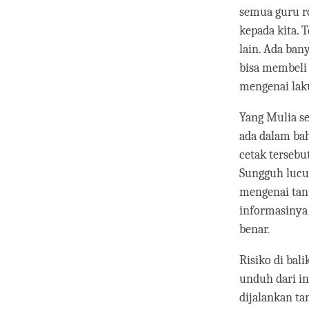
semua guru ro
kepada kita. 
lain. Ada ban
bisa membeli
mengenai laku
Yang Mulia se
ada dalam bah
cetak tersebu
Sungguh lucu.
mengenai tant
informasinya
benar.
Risiko di bali
unduh dari in
dijalankan ta