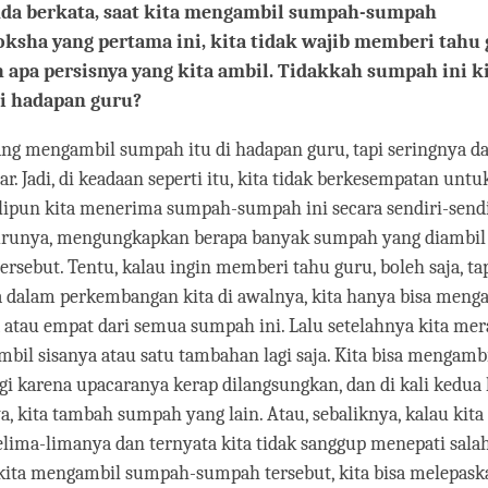
nda berkata, saat kita mengambil sumpah-sumpah
ksha yang pertama ini, kita tidak wajib memberi tahu
apa persisnya yang kita ambil. Tidakkah sumpah ini k
i hadapan guru?
ang mengambil sumpah itu di hadapan guru, tapi seringnya d
r. Jadi, di keadaan seperti itu, kita tidak berkesempatan untu
lipun kita menerima sumpah-sumpah ini secara sendiri-sendir
urunya, mengungkapkan berapa banyak sumpah yang diambil
ersebut. Tentu, kalau ingin memberi tahu guru, boleh saja, tap
 dalam perkembangan kita di awalnya, kita hanya bisa menga
a atau empat dari semua sumpah ini. Lalu setelahnya kita mer
il sisanya atau satu tambahan lagi saja. Kita bisa mengam
gi karena upacaranya kerap dilangsungkan, dan di kali kedua 
 kita tambah sumpah yang lain. Atau, sebaliknya, kalau kita 
ima-limanya dan ternyata kita tidak sanggup menepati salah
 kita mengambil sumpah-sumpah tersebut, kita bisa melepaska