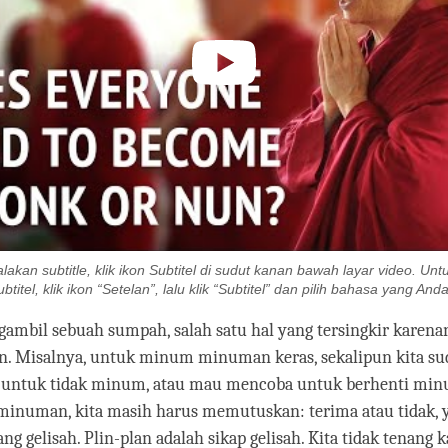
akan subtitle, klik ikon Subtitel di sudut kanan bawah layar video. U
titel, klik ikon “Setelan”, lalu klik “Subtitel” dan pilih bahasa yang And
gambil sebuah sumpah, salah satu hal yang tersingkir karena
lan. Misalnya, untuk minum minuman keras, sekalipun kita s
ntuk tidak minum, atau mau mencoba untuk berhenti minu
 minuman, kita masih harus memutuskan: terima atau tidak, 
ang gelisah. Plin-plan adalah sikap gelisah. Kita tidak tenang 