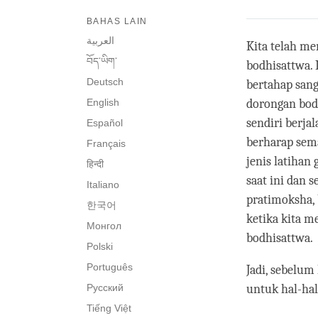
BAHAS LAIN
العربية
Kita telah m
བོད་ཡིག་
bodhisattwa. 
Deutsch
bertahap san
English
dorongan bodh
sendiri berja
Español
berharap sema
Français
jenis latiha
हिन्दी
saat ini dan
Italiano
pratimoksha,
한국어
ketika kita m
Монгол
bodhisattwa.
Polski
Português
Jadi, sebelu
Русский
untuk hal-hal
Tiếng Việt