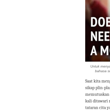
Untuk menyal
bahasa sub
Saat kita men
sikap plin-p
memutuskan u
kali ditawari
tataran cita y