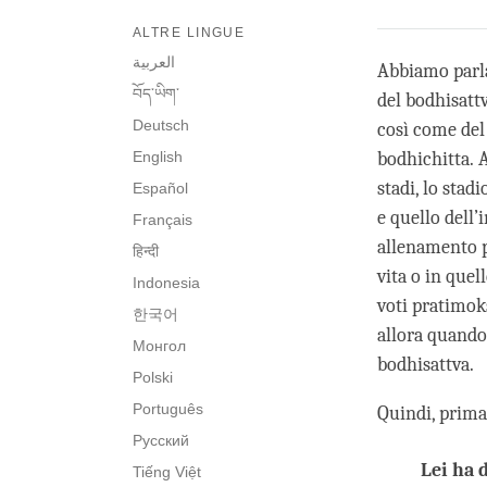
ALTRE LINGUE
العربية
Abbiamo parla
བོད་ཡིག་
del bodhisattv
Deutsch
così come del
English
bodhichitta. 
stadi, lo stad
Español
e quello dell’
Français
allenamento p
हिन्दी
vita o in que
Indonesia
voti pratimok
한국어
allora quando
Монгол
bodhisattva.
Polski
Português
Quindi, prima 
Русский
Lei ha 
Tiếng Việt