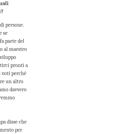
uali
i?
di persone.
e se
fa parte del
lo al maestro
sviluppo
irci pronti a
 voti perché
re un altro
siamo davvero
otremmo
apa disse che
amento per