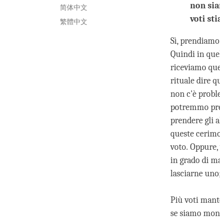
non sia
简体中文
voti st
繁體中文
Sì, prendiamo
Quindi in que
riceviamo que
rituale dire q
non c'è proble
potremmo pren
prendere gli 
queste cerimo
voto. Oppure, 
in grado di m
lasciarne uno;
Più voti mant
se siamo mona