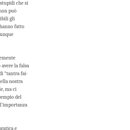
stupidi che si
 non può
bili gli
 hanno fatto
omunque
icemente
avere la falsa
i “tantra fai-
ella nostra
e, ma ci
esempio del
ll'importanza
ratica e