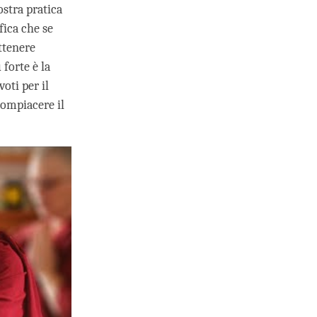
ostra pratica
ica che se
ttenere
 forte è la
voti per il
compiacere il