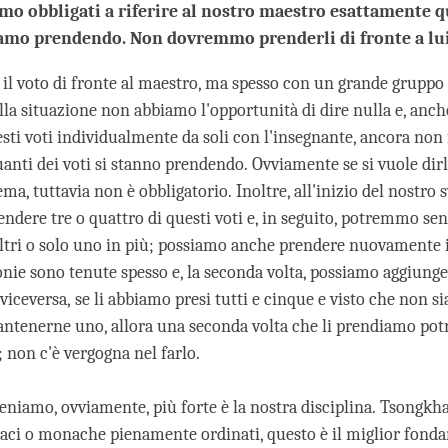
mo obbligati a riferire al nostro maestro esattamente q
iamo prendendo. Non dovremmo prenderli di fronte a lu
 il voto di fronte al maestro, ma spesso con un grande gruppo 
lla situazione non abbiamo l'opportunità di dire nulla e, anch
sti voti individualmente da soli con l'insegnante, ancora non 
uanti dei voti si stanno prendendo. Ovviamente se si vuole dir
ma, tuttavia non è obbligatorio. Inoltre, all'inizio del nostro 
dere tre o quattro di questi voti e, in seguito, potremmo sent
altri o solo uno in più; possiamo anche prendere nuovamente i
nie sono tenute spesso e, la seconda volta, possiamo aggiunge
viceversa, se li abbiamo presi tutti e cinque e visto che non 
antenerne uno, allora una seconda volta che li prendiamo p
 non c'è vergogna nel farlo.
eniamo, ovviamente, più forte è la nostra disciplina. Tsongkh
ci o monache pienamente ordinati, questo è il miglior fond