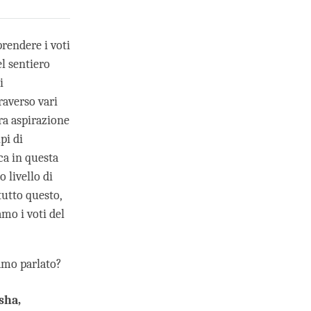
rendere i voti
el sentiero
i
raverso vari
era aspirazione
pi di
ca in questa
 livello di
tutto questo,
mo i voti del
iamo parlato?
sha,