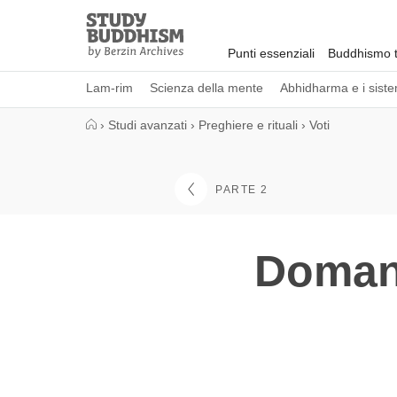
Close
Study
Buddhism
Punti essenziali
Buddhismo t
Home
Lam-rim
Scienza della mente
Abhidharma e i sistem
›
Studi avanzati
›
Preghiere e rituali
›
Voti
PARTE 2
Domand