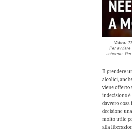
Video: T
Per avviare i
schermo. Per c
Il prendere un
alcolici, anc
viene offerto
indecisione è
davvero cosa 
decisione una 
molto utile pe
alla liberazio