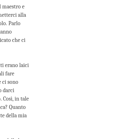
l maestro e
etterci alla
olo. Parlo
 danno
icato che ci
ti erano laici
li fare
e ci sono
o darci
 Così, in tale
ica? Quanto
te della mia