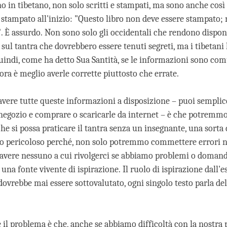
no in tibetano, non solo scritti e stampati, ma sono anche così 
 stampato all'inizio: "Questo libro non deve essere stampato;
". È assurdo. Non sono solo gli occidentali che rendono disponi
sul tantra che dovrebbero essere tenuti segreti, ma i tibetani
Quindi, come ha detto Sua Santità, se le informazioni sono c
lora è meglio averle corrette piuttosto che errate.
i avere tutte queste informazioni a disposizione – puoi sempl
negozio e comprare o scaricarle da internet – è che potremmo 
e si possa praticare il tantra senza un insegnante, una sorta d
to pericoloso perché, non solo potremmo commettere errori n
 avere nessuno a cui rivolgerci se abbiamo problemi o domand
na fonte vivente di ispirazione. Il ruolo di ispirazione dall'
ovrebbe mai essere sottovalutato, ogni singolo testo parla de
il problema è che, anche se abbiamo difficoltà con la nostra p