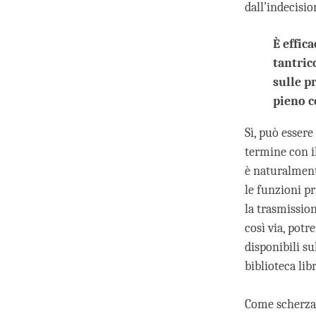
dall’indecisi
È effic
tantric
sulle p
pieno 
Sì, può esser
termine con i
è naturalmente
le funzioni pr
la trasmission
così via, potr
disponibili su
biblioteca lib
Come scherza 