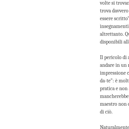
volte si trova
trova davvero
essere scritto
insegnamenti 
altrettanto. 
disponibili al
Il pericolo d
andare in un 
impressione ch
da-te”: è mol
pratica e non
mancherebbe u
maestro non d
di ciò.
Naturalmente 