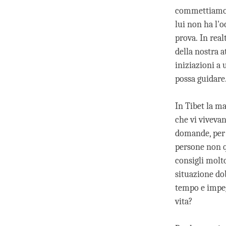
commettiamo e
lui non ha l'
prova. In real
della nostra 
iniziazioni a 
possa guidare
In Tibet la ma
che vi viveva
domande, per n
persone non q
consigli molto
situazione do
tempo e impeg
vita?