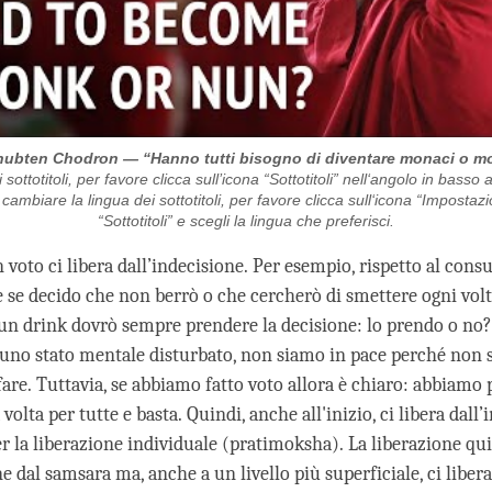
hubten Chodron — “Hanno tutti bisogno di diventare monaci o 
 sottotitoli, per favore clicca sull’icona “Sottotitoli” nell‘angolo in basso 
ambiare la lingua dei sottotitoli, per favore clicca sull‘icona “Impostazio
“Sottotitoli” e scegli la lingua che preferisci.
 voto ci libera dall’indecisione. Per esempio, rispetto al con
he se decido che non berrò o che cercherò di smettere ogni vol
 un drink dovrò sempre prendere la decisione: lo prendo o no
 uno stato mentale disturbato, non siamo in pace perché non
fare. Tuttavia, se abbiamo fatto voto allora è chiaro: abbiamo
volta per tutte e basta. Quindi, anche all'inizio, ci libera dall’
r la liberazione individuale (pratimoksha). La liberazione qui 
ne dal samsara ma, anche a un livello più superficiale, ci libe