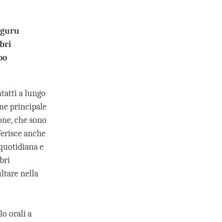
 guru
bri
po
tatti a lungo
ne principale
ione, che sono
nferisce anche
 quotidiana e
bri
ltare nella
o orali a