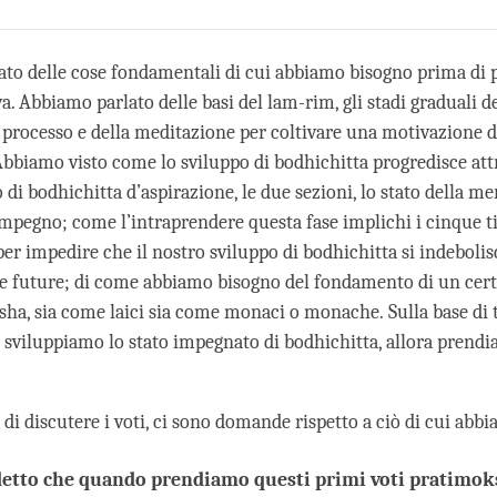
Share
Bookmark
on
facebook
to delle cose fondamentali di cui abbiamo bisogno prima di p
a. Abbiamo parlato delle basi del lam-rim, gli stadi graduali d
 processo e della meditazione per coltivare una motivazione d
Abbiamo visto come lo sviluppo di bodhichitta progredisce att
io di bodhichitta d’aspirazione, le due sezioni, lo stato della m
impegno; come l’intraprendere questa fase implichi i cinque ti
er impedire che il nostro sviluppo di bodhichitta si indebolis
lle future; di come abbiamo bisogno del fondamento di un certo
sha, sia come laici sia come monaci o monache. Sulla base di 
 sviluppiamo lo stato impegnato di bodhichitta, allora prendia
di discutere i voti, ci sono domande rispetto a ciò di cui abb
detto che quando prendiamo questi primi voti pratimok