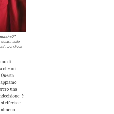
monache?”
a destra sullo
ni”, poi clicca
sumo di
ta che mi
? Questa
 sappiamo
 preso una
indecisione; è
si riferisce
ra almeno