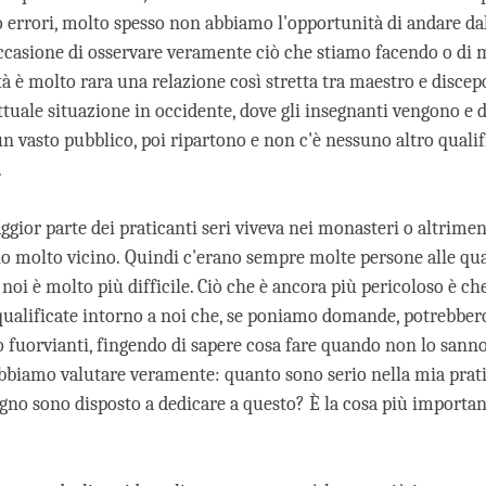
rrori, molto spesso non abbiamo l'opportunità di andare da
occasione di osservare veramente ciò che stiamo facendo o di m
tà è molto rara una relazione così stretta tra maestro e discep
attuale situazione in occidente, dove gli insegnanti vengono e
un vasto pubblico, poi ripartono e non c'è nessuno altro qualif
.
ggior parte dei praticanti seri viveva nei monasteri o altrimen
no molto vicino. Quindi c'erano sempre molte persone alle qua
oi è molto più difficile. Ciò che è ancora più pericoloso è ch
ualificate intorno a noi che, se poniamo domande, potrebber
 fuorvianti, fingendo di sapere cosa fare quando non lo sanno.
bbiamo valutare veramente: quanto sono serio nella mia prat
no sono disposto a dedicare a questo? È la cosa più importan