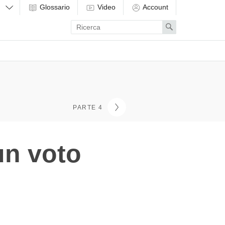
Glossario
Video
Account
Enter
Search
search
term
PARTE 4
un voto