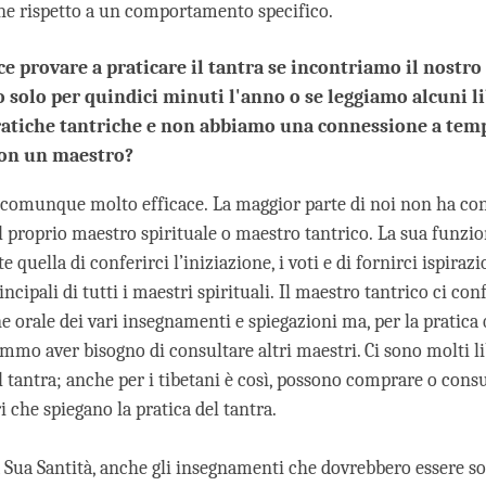
one rispetto a un comportamento specifico.
ace provare a praticare il tantra se incontriamo il nostro
o solo per quindici minuti l'anno o se leggiamo alcuni li
ratiche tantriche e non abbiamo una connessione a tem
con un maestro?
e comunque molto efficace. La maggior parte di noi non ha con
l proprio maestro spirituale o maestro tantrico. La sua funzio
 quella di conferirci l’iniziazione, i voti e di fornirci ispiraz
incipali di tutti i maestri spirituali. Il maestro tantrico ci co
e orale dei vari insegnamenti e spiegazioni ma, per la pratica
emmo aver bisogno di consultare altri maestri. Ci sono molti li
l tantra; anche per i tibetani è così, possono comprare o consu
ri che spiegano la pratica del tantra.
Sua Santità, anche gli insegnamenti che dovrebbero essere sol