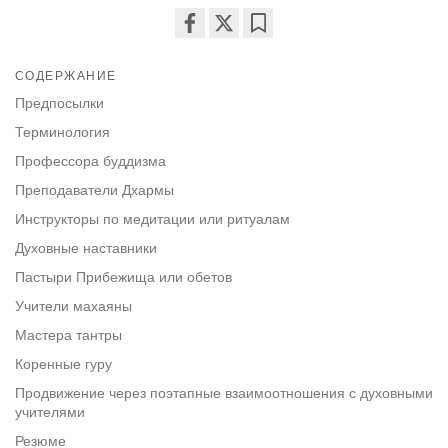
Share
Bookmark
on
СОДЕРЖАНИЕ
facebook
Предпосылки
Терминология
Профессора буддизма
Преподаватели Дхармы
Инструкторы по медитации или ритуалам
Духовные наставники
Пастыри Прибежища или обетов
Учители махаяны
Мастера тантры
Коренные гуру
Продвижение через поэтапные взаимоотношения с духовными
учителями
Резюме