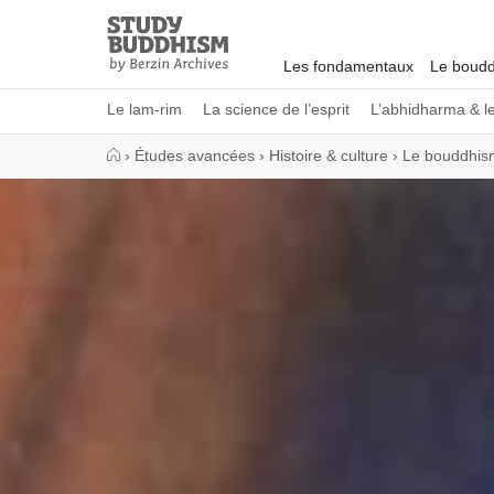
Close
Study
Buddhism
Les fondamentaux
Le boudd
Home
Le lam-rim
La science de l’esprit
L’abhidharma & l
›
Études avancées
›
Histoire & culture
›
Le bouddhis