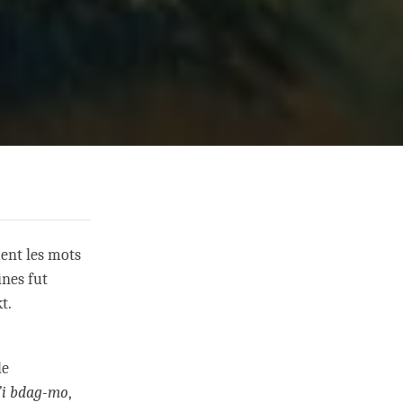
ent les mots
ines fut
kt.
le
’i bdag-mo
,