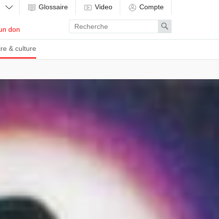
Glossaire
Video
Compte
Enter
Search
un don
search
term
ire & culture