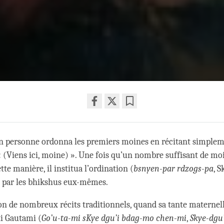
Share
Bookmark
on
n personne ordonna les premiers moines en récitant simplem
facebook
u
(Viens ici, moine) ». Une fois qu’un nombre suffisant de mo
te manière, il institua l’ordination (
bsnyen-par rdzogs-pa
, S
) par les bhikshus eux-mêmes.
lon de nombreux récits traditionnels, quand sa tante maternel
i Gautami (
Go’u-ta-mi sKye dgu’i bdag-mo chen-mi
,
Skye-dgu