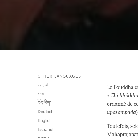
OTHER LANGUAGES
العربية
Le Bouddha e
বাংলা
«
Ehi bhikkh
བོད་ཡིག་
ordonné de cet
Deutsch
upasampada
English
Toutefois, se
Español
Mahaprajapat