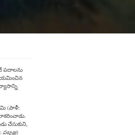
అనే పదాలను
నియమించిన
్యాసాన్ని
మి (పాళీ:
రాకరించాడు.
ు చేసుకుని,
ి:
పబ్బజ్జ
)