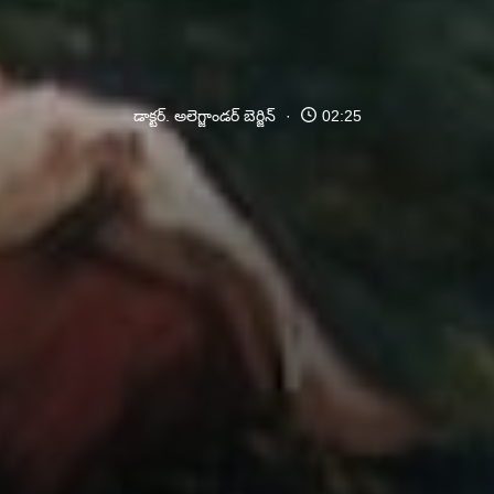
డాక్టర్. అలెగ్జాండర్ బెర్జిన్
02:25