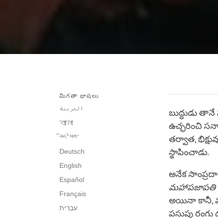
మిగతా భాషలు
العربية
బుద్ధుడు తాన
বাংলা
ఉచ్ఛరించి స
བོད་ཡིག་
తర్వాత, భిక్ష
Deutsch
స్థాపించాడు.
English
అనేక సాంప్రద
Español
మహాపజాపతి 
Français
అయినా కానీ,
పసుపు రంగు ద