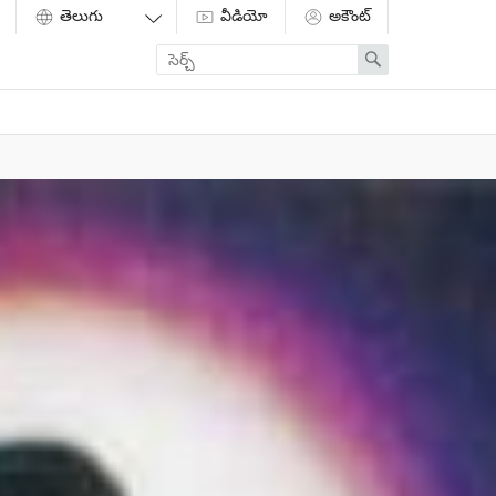
వీడియో
అకౌంట్
Enter
Search
search
term