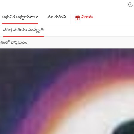
ఆధునిక అధ్యయనాలు
మా గురించి
విరాళం
చరిత్ర మరియు సంస్కృతి
శంలో బౌద్ధమతం