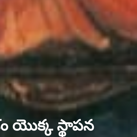
శం యొక్క స్థాపన