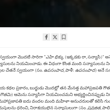
Share
Bookmark
on
ే స్వయంగా మొదటి సారిగా "
facebook
ఎహి భిక్కు
(ఇక్కడకు రా, సన్యాసి)" 
న్యాసులను నియమించాడు. ఈ విధంగా కొంత మంది సన్యాసులను 
ువుల చేతనే స్వయంగా (సం.
ఉపసంపాద
, పాళీ:
ఉపసంపాద
) అనే సన
ాయ కథల ప్రకారం, బుద్ధుడు మొదట్లో తన మేనత్త మహాప్రజపతి గౌత
గౌతమి
) ఆమెను సన్యాసిగా నియమించమని అభ్యర్థించినప్పుడు ని
 మహాప్రజాపతి ఐదు వందల మంది మహిళా అనుచరులతో కలిసి గుండ
ుస్తులను ధరించి, నిరాశ్రయులైన సన్యాసులుగా (సం.
ప్రవ్రజిత
, పాల