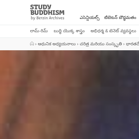
Close
Study
Buddhism
ఎసెన్షియల్స్
టిబెటన్ బౌద్ధమతం
Home
లామ్-రిమ్
బుద్ధి యొక్క శాస్త్రం
అభిధర్మ & టెనెట్ వ్యవస్థలు
›
ఆధునిక అధ్యయనాలు
›
చరిత్ర మరియు సంస్కృతి
›
భారతదే