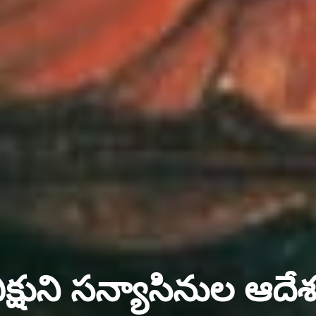
్షుని సన్యాసినుల ఆదే