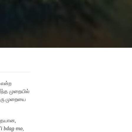
 என்ற
ந்த முறையில்
ஒரு முறையை
்தையான,
’i bdag-mo
,