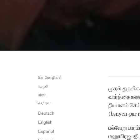
பிற மொழிகள்
العربية
முதல் துறவிக
বাংলা
வார்த்தைகளை
བོད་ཡིག་
நியமனம் செய
Deutsch
(bsnyen-par r
English
பல்வேறு பாரம
Español
மஹாபிரஜபதி