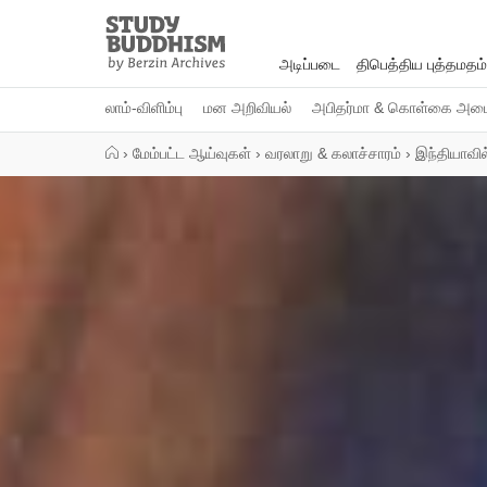
Close
Study
Buddhism
அடிப்படை
திபெத்திய புத்தமதம்
Home
லாம்-விளிம்பு
மன அறிவியல்
அபிதர்மா & கொள்கை அமைப
›
மேம்பட்ட ஆய்வுகள்
›
வரலாறு & கலாச்சாரம்
›
இந்தியாவி