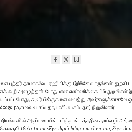
Share
Bookmark
on
ளை புத்தர் தாமாகவே "ஏஹி பிக்கு (இங்கே வாருங்கள், துறவி)"
facebook
க் கூறி அழைத்தார். போதுமான எண்ணிக்கையில் துறவிகள் இ
்யப்பட்டபோது, அவர் பிக்குகளை வைத்து அவர்களுக்காகவே 
dzogs-pa,சமஸ். உபசம்பதா, பாலி: உபசம்பதா) நிறுவினார்.
்பரியங்களின் அடிப்படையில் பார்த்தால் புத்தரின தாய்வழி அத
 கௌதமி (
Go’u-ta-mi sKye-dgu’i bdag-mo chen-mo
,
Skye-dgu