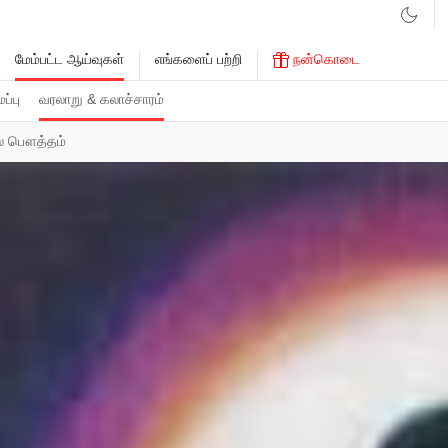
மேம்பட்ட ஆய்வுகள்
எங்களைப் பற்றி
நன்கொடை
்பு
வரலாறு & கலாச்சாரம்
ல் பௌத்தம்