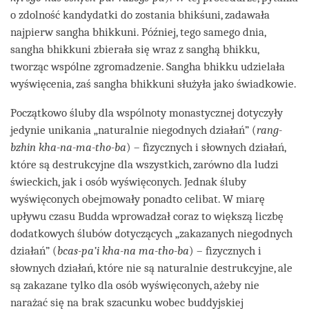
o zdolność kandydatki do zostania bhikśuni, zadawała
najpierw sangha bhikkuni. Później, tego samego dnia,
sangha bhikkuni zbierała się wraz z sanghą bhikku,
tworząc wspólne zgromadzenie. Sangha bhikku udzielała
wyświęcenia, zaś sangha bhikkuni służyła jako świadkowie.
Początkowo śluby dla wspólnoty monastycznej dotyczyły
jedynie unikania „naturalnie niegodnych działań” (
rang-
bzhin kha-na-ma-tho-ba
) – fizycznych i słownych działań,
które są destrukcyjne dla wszystkich, zarówno dla ludzi
świeckich, jak i osób wyświęconych. Jednak śluby
wyświęconych obejmowały ponadto celibat. W miarę
upływu czasu Budda wprowadzał coraz to większą liczbę
dodatkowych ślubów dotyczących „zakazanych niegodnych
działań” (
bcas-pa’i kha-na ma-tho-ba
) – fizycznych i
słownych działań, które nie są naturalnie destrukcyjne, ale
są zakazane tylko dla osób wyświęconych, ażeby nie
narażać się na brak szacunku wobec buddyjskiej