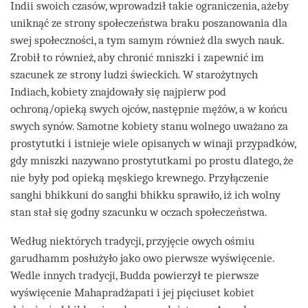
Indii swoich czasów, wprowadził takie ograniczenia, ażeby
uniknąć ze strony społeczeństwa braku poszanowania dla
swej społeczności, a tym samym również dla swych nauk.
Zrobił to również, aby chronić mniszki i zapewnić im
szacunek ze strony ludzi świeckich. W starożytnych
Indiach, kobiety znajdowały się najpierw pod
ochroną/opieką swych ojców, następnie mężów, a w końcu
swych synów. Samotne kobiety stanu wolnego uważano za
prostytutki i istnieje wiele opisanych w winaji przypadków,
gdy mniszki nazywano prostytutkami po prostu dlatego, że
nie były pod opieką męskiego krewnego. Przyłączenie
sanghi bhikkuni do sanghi bhikku sprawiło, iż ich wolny
stan stał się godny szacunku w oczach społeczeństwa.
Według niektórych tradycji, przyjęcie owych ośmiu
garudhamm posłużyło jako owo pierwsze wyświęcenie.
Wedle innych tradycji, Budda powierzył te pierwsze
wyświęcenie Mahapradżapati i jej pięciuset kobiet