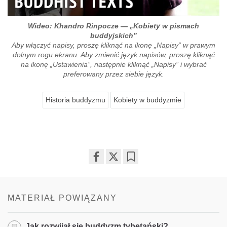
Wideo: Khandro Rinpocze — „Kobiety w pismach
buddyjskich”
Aby włączyć napisy, proszę kliknąć na ikonę „Napisy” w prawym
dolnym rogu ekranu. Aby zmienić język napisów, proszę kliknąć
na ikonę „Ustawienia”, następnie kliknąć „Napisy” i wybrać
preferowany przez siebie język.
Historia buddyzmu
Kobiety w buddyzmie
Share
Bookmark
on
facebook
MATERIAŁ POWIĄZANY
Jak rozwijał się buddyzm tybetański?