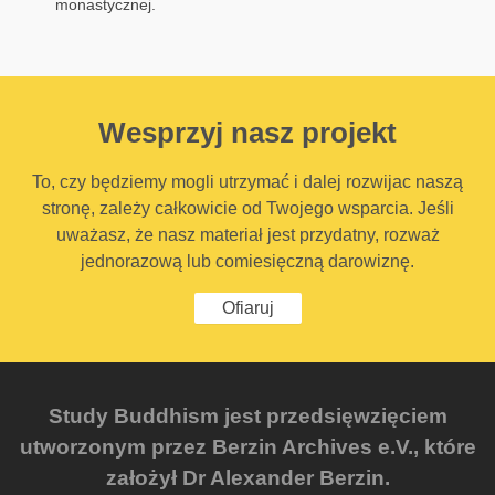
monastycznej.
Wesprzyj nasz projekt
To, czy będziemy mogli utrzymać i dalej rozwijac naszą
stronę, zależy całkowicie od Twojego wsparcia. Jeśli
uważasz, że nasz materiał jest przydatny, rozważ
jednorazową lub comiesięczną darowiznę.
Ofiaruj
Study Buddhism jest przedsięwzięciem
utworzonym przez Berzin Archives e.V., które
założył Dr Alexander Berzin.