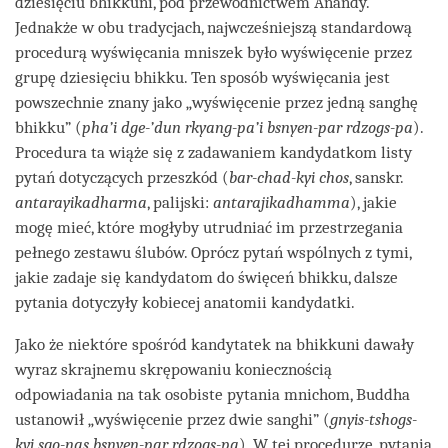
dziesięciu bhikkuni, pod przewodnictwem Anandy.
Jednakże w obu tradycjach, najwcześniejszą standardową
procedurą wyświęcania mniszek było wyświęcenie przez
grupę dziesięciu bhikku. Ten sposób wyświęcania jest
powszechnie znany jako „wyświęcenie przez jedną sanghę
bhikku” (
pha’i dge-’dun rkyang-pa’i bsnyen-par rdzogs-pa
).
Procedura ta wiąże się z zadawaniem kandydatkom listy
pytań dotyczących przeszkód (
bar-chad-kyi chos
, sanskr.
antarayikadharma
, palijski:
antarajikadhamma
), jakie
mogę mieć, które mogłyby utrudniać im przestrzegania
pełnego zestawu ślubów. Oprócz pytań wspólnych z tymi,
jakie zadaje się kandydatom do święceń bhikku, dalsze
pytania dotyczyły kobiecej anatomii kandydatki.
Jako że niektóre spośród kandytatek na bhikkuni dawały
wyraz skrajnemu skrępowaniu koniecznością
odpowiadania na tak osobiste pytania mnichom, Buddha
ustanowił „wyświęcenie przez dwie sanghi” (
gnyis-tshogs-
kyi sgo-nas bsnyen-par rdzogs-pa
). W tej procedurze, pytania