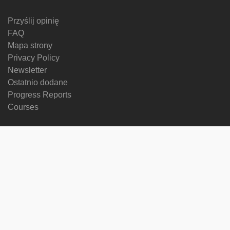
Przyślij opinię
FAQ
Mapa strony
Privacy Policy
Newsletter
Ostatnio dodane
Progress Reports
Courses
Zmień język
Śledź nas na
on
on
on
on
facebook
X
soundcloud
youtube