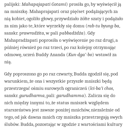
palijski:
Mahapajapati Gotami
) prosiła go, by wyświęcił ją
na mniszkę. Mahaprajapati oraz pięćset podążających za
nią kobiet, ogoliło głowy, przywdziało żółte szaty i podążało
za nim jako te, które wyrzekły się domu (
rab-tu byung-ba
,
sanskr. p
rawradżita
, w pali
pabbadżdża
). Gdy
Mahapradżapati poprosiła o wyświęcenie po raz drugi, a
później również po raz trzeci, po raz kolejny otrzymując
odmowę, uczeń Buddy Ananda (
Kun-dga’-bo
) wstawił za
nią.
Gdy poproszono go po raz czwarty, Budda zgodził się, pod
warunkiem, że ona i wszystkie przyszłe mniszki będą
przestrzegać ośmiu surowych ograniczeń (
lci-ba’i chos
,
sanskr.
gurudharma
, pali:
garudhamma
). Zalicza się do
nich między innymi to, że status mniszek względem
starszeństwa jest zawsze poniżej mnichów, niezależnie od
tego, od jak dawna mnich czy mniszka przestrzegają swych
ślubów. Budda, pozostając w zgodzie z wartościami kultury