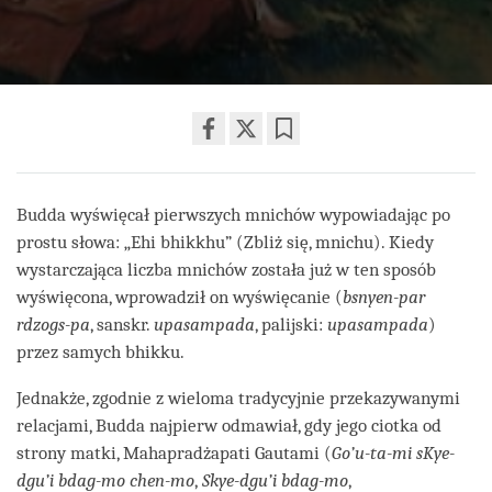
Share
Bookmark
on
facebook
Budda wyświęcał pierwszych mnichów wypowiadając po
prostu słowa: „Ehi bhikkhu” (Zbliż się, mnichu). Kiedy
wystarczająca liczba mnichów została już w ten sposób
wyświęcona, wprowadził on wyświęcanie (
bsnyen-par
rdzogs-pa
, sanskr.
upasampada
, palijski:
upasampada
)
przez samych bhikku.
Jednakże, zgodnie z wieloma tradycyjnie przekazywanymi
relacjami, Budda najpierw odmawiał, gdy jego ciotka od
strony matki, Mahapradżapati Gautami (
Go’u-ta-mi sKye-
dgu’i bdag-mo chen-mo
,
Skye-dgu’i bdag-mo
,