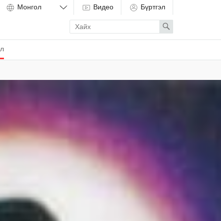
Видео
Бүртгэл
Enter
Search
search
term
ёл