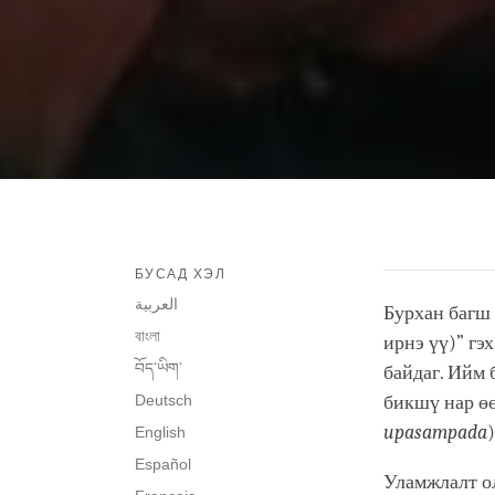
БУСАД ХЭЛ
العربية
Бурхан багш 
বাংলা
ирнэ үү)” гэ
བོད་ཡིག་
байдаг. Ийм 
Deutsch
бикшү нар өө
upasampada
English
Español
Уламжлалт о