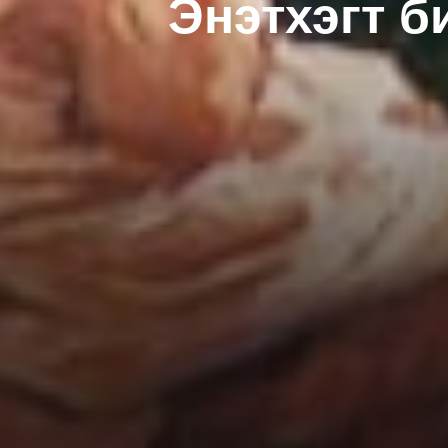
Энэтхэгт б