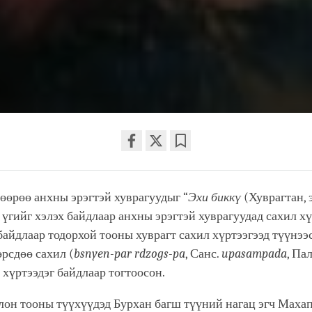
Share
Bookmark
on
өөрөө анхны эрэгтэй хуврагуудыг “
facebook
Эхи биккү
(Хуврагтан, 
х үгийг хэлэх байдлаар анхны эрэгтэй хуврагуудад сахил х
байдлаар тодорхой тооны хуврагт сахил хүртээгээд түүнээ
рсдөө сахил (
bsnyen-par rdzogs-pa
, Санс.
upasampada
, Па
) хүртээдэг байдлаар тогтоосон.
лон тооны түүхүүдэд Бурхан багш түүний нагац эгч Маха