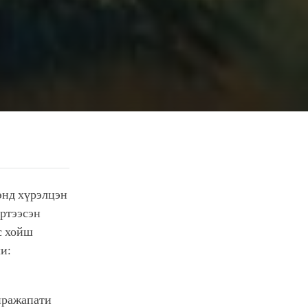
энд хүрэлцэн
үртээсэн
с хойш
ли:
пражапати