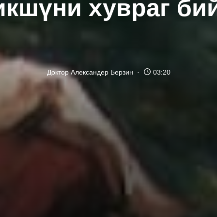
икшүни хувраг би
Доктор Александер Берзин
03:20