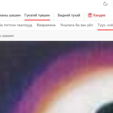
рханы шашин
Гүнзгий түвшин
Бидний тухай
Хандив
а тогтсон тааллууд
Важраяана
Уншлага ба зан үйл
Түүх, со
ны шашин