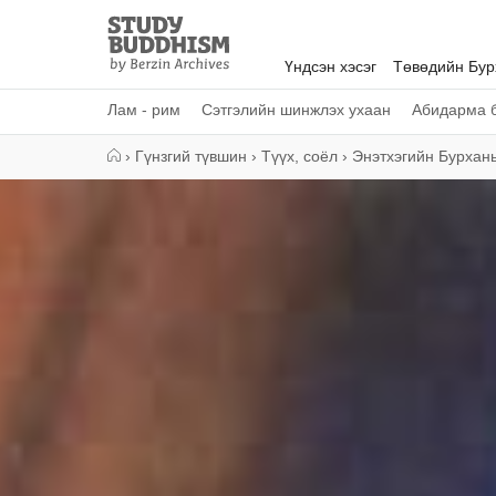
Close
Study
Buddhism
Үндсэн хэсэг
Төвөдийн Бу
Home
Лам - рим
Сэтгэлийн шинжлэх ухаан
Абидарма б
›
Гүнзгий түвшин
›
Түүх, соёл
›
Энэтхэгийн Бурха