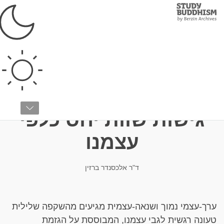
Study
Clos
Buddhism
Home
›
בודהיזם טיבטי
›
אימון התודעה
›
התמודדות עם הרגשות
המפריעים
שנאה עצמית: לְסַגֵּל
גישוֹת שווֹת יחס כלפי
עצמנו
ד"ר אלכסנדר ברזין
ערך-עצמי נמוך ושנאה-עצמית מגיעים מהשקפה שלילית
טעונה רגשית לגבי עצמנו, המבוססת על הגזמת