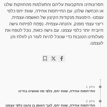
חסרונותינו והתקבעות עליהם והתעלמות מהחוזקות שלנו
או הכחשה שלהן. עם התייחסות אחידה, שוות יחס כלפי
עצמנו- הימנעות מנקודות הקיצון של האשמה-עצמית,
ריצוי עצמי מפנק, והזנחה-עצמית- נִפָּתַח לפיתוח גישה
חיובית יותר כלפי עצמנו. עם גישה כזאת, נוכל לטפח את
מעלותינו הטובות כדי שנוכל להיות לעזר הן לזולת והן
לעצמנו.
Bookmark
Share
on
facebook
חלק 1
התייחסות אחידה, שוות יחס, כְּלַפֵּי מה שעשינו בחיינו
חלק 2
התייחסות אחידה, שוות יחס, לגבי האופן בו נהגנו כלפי עצמנו