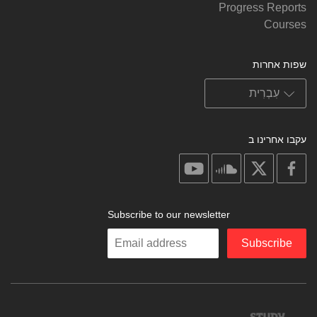
Progress Reports
Courses
שפות אחרות
עקבו אחרינו ב
on
on
on
on
youtube
soundcloud
facebook
X
Subscribe to our newsletter
Enter
Subscribe
your
email
Study