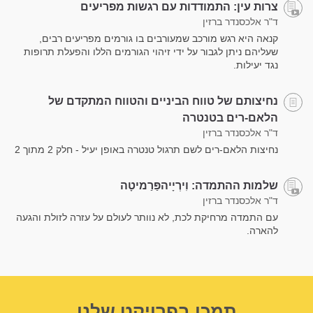
צרות עין: התמודדות עם רגשות מפריעים
ד"ר אלכסנדר ברזין
קנאה היא רגש מורכב שמעורבים בו גורמים מפריעים רבים,
שעליהם ניתן לגבור על ידי זיהוי הגורמים הללו והפעלת תרופות
נגד יעילות.
נחיצותם של טווח הביניים והטווח המתקדם של
הלאם-רים בטנטרה
ד"ר אלכסנדר ברזין
נחיצות הלאם-רים לשם תרגול טנטרה באופן יעיל - חלק 2 מתוך 2
שלמות ההתמדה: וִירְיָיהפַּרַמיטָה
ד"ר אלכסנדר ברזין
עם התמדה מרחיקת לכת, לא נוותר לעולם על עזרה לזולת והגעה
להארה.
תמכו בפרויקט שלנו