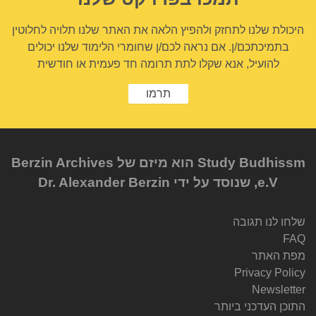
היכולת שלנו לתחזק ולהפיץ הלאה את האתר שלנו תלויה לחלוטין
בתמיכתכם/ן. אם נראה לכם/ן שחומרי הלימוד שלנו יכולים
להועיל, אנא שקלו לתת תרומה חד פעמית או חודשית
תרמו
Study Budhissm הוא מיזם של Berzin Archives
e.V, שנוסד על ידי Dr. Alexander Berzin
שלחו לנו תגובה
FAQ
מפת האתר
Privacy Policy
Newsletter
התוכן העדכני ביותר