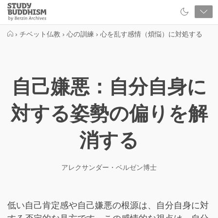
Close
Study
Buddhism
Home
›
チベット仏教
›
心の訓練
›
心を乱す感情（煩悩）に対処する
自己嫌悪：自分自身に
対する姿勢の偏りを解
消する
アレクサンダー・ベルゼン博士
低い自己肯定感や自己嫌悪の根源は、自分自身に対