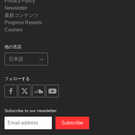
Privacy Policy
Newsletter
最新コンテンツ
Progress Reports
Courses
他の言語
フォローする
on
on
on
on
facebook
X
soundcloud
youtube
Subscribe to our newsletter
Enter
Subscribe
your
email