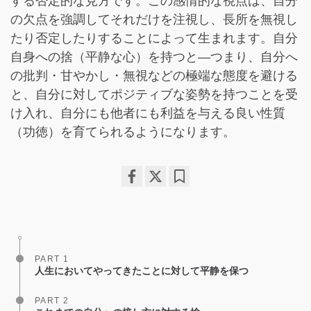
する否定的な見方です。この感情的な視点は、自分
の欠点を強調してそれだけを注視し、長所を無視し
たり否定したりすることによって生まれます。自分
自身への捨（平静な心）を持つと—つまり、自分へ
の批判・甘やかし・無視などの極端な態度を避ける
と、自分に対してポジティブな姿勢を持つことを受
け入れ、自分にも他者にも利益を与える良い性質
（功徳）を育てられるようになります。
Share
Bookmark
on
facebook
PART 1
人生においてやってきたことに対して平静を保つ
PART 2