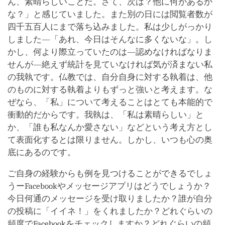
ん、素晴らしいことだ。さて、次は？他に何があるか
な？」と感じていました。また別の日には閲覧者数が
四千五百人にまで落ち込みました。私は少しがっかり
しました―「あれ、今日はそんなに多くないな」。し
かし、何より際立っていたのは―認めなければなりま
せんが―絶えず統計を見ていなければ気が済まない私
の我執です。仏教では、自分自身に対する執着は、他
のものに対する執着よりもずっと強いと考えます。な
ぜなら、「私」について考えることはとても本能的で
衝動的だからです。我執は、「私は素晴らしい」と
か、「誰も私なんか愛さない」などという考え方とし
て表面化するとは限りません。しかし、いつも心の奥
底にあるのです。
ご自身の経験からも例を見つけることができるでしょ
うーFacebookやメッセージアプリはどうでしょうか？
今日何通のメッセージを受け取りましたか？誰が自分
の投稿に「イイネ！」をくれましたか？どれぐらいの
頻度でFacebookをチェックしますか？どれぐらいの頻