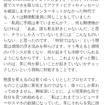
度でスマホを取り出してアクティビティやメッセージ
を確認しますか？インターネットがなかった時代で
も、人々は郵便配達員に同じことをしていました
―「私宛に手紙は来ていませんか？」。何も郵便物が
なければ、「ああ、誰も私を好きじゃないんだ」と思
い、チラシしか入っていないときには「こんなものい
らない」と思ったのです。「特別ではない」という態
度は感情の浮き沈みを和らげます。そう考えると感情
のバランスが良くなり、何が起きても冷静でいられる
ようになるからです。しかし、これよりもずっと難し
いのは、常に何か新しいことが起きていないかチェッ
クしたいという我執に対処することです。
態度を変えるのは長くゆっくりとしたプロセスです。
ものごとは急に変化するのではなく、徐々にしか変わ
ってゆきません。興味深いことに、より現実的な目で
自分を見つめ始めると、「私はこれまでコンピュータ
ーやスマホの奴隷になっていた。常にそれらを気に掛