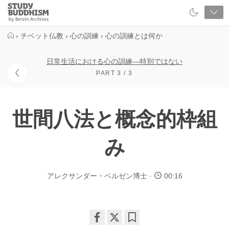
Close
Study
Buddhism
Home
›
チベット仏教
›
心の訓練
›
心の訓練とは何か
日常生活における心の訓練―特別ではない
PART 3 / 3
世間八法と概念的枠組
み
アレクサンダー・ベルゼン博士
00:16