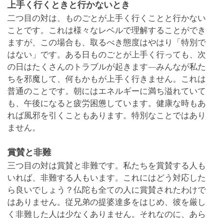
上手く行くときと行かないとき
二つ目の対は、ものごとが上手く行くことと行かない
ことです。これは様々なレベルで理解することができ
ますが、この場合も、取るべき態度はやはり「特別で
はない」です。ある日ものごとが上手く行っても、次
の日はたくさんのトラブルが起きます―みんなが私た
ちを邪魔して、何もかもが上手く行きません。これは
普通のことです。朝にはエネルギーに満ち溢れていて
も、午後になると疲労困憊しています。健康な時もあ
れば風邪を引くこともあります。特別なことではあり
ません。
賞賛と非難
三つ目の対は賞賛と非難です。私たちを賞賛する人も
いれば、非難する人もいます。これにはどう対応した
ら良いでしょう？仏陀も全ての人に賞賛されたわけで
はありません。従兄弟の提婆達多をはじめ、彼を厳し
く非難した人は少なくありません。それなのに、あら