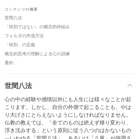
Share
Bookmark
on
コンテンツの概要
facebook
世間八法
「特別ではない」の概念的枠組み
フォルダの作成方法
「特別」の定義
概念的思考の理解による心の訓練
要約
世間八法
心の中の経験や感情以外にも人生には様々なことが起
こります。しかし、自分の外側で起こることも、やは
り大げさにとらえないようにしなければなりません。
仏教の教えでは、「全てのものは絶えず移り変わり、
浮き沈みする」という原則に従う八つのはかないもの
―いわゆる「世間八法」、あるいは「八風」が強調さ