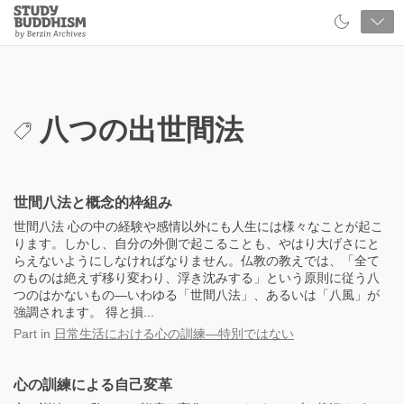
Close
Study
Buddhism
Home
八つの出世間法
世間八法と概念的枠組み
世間八法 心の中の経験や感情以外にも人生には様々なことが起こ
ります。しかし、自分の外側で起こることも、やはり大げさにと
らえないようにしなければなりません。仏教の教えでは、「全て
のものは絶えず移り変わり、浮き沈みする」という原則に従う八
つのはかないもの―いわゆる「世間八法」、あるいは「八風」が
強調されます。 得と損...
Part
in
日常生活における心の訓練―特別ではない
心の訓練による自己変革