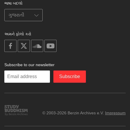
ભાષા બદલો
અમને ફોલો કરો
on
on
on
on
facebook
X
soundcloud
youtube
Subscribe to our newsletter
Enter
Subscribe
your
email
Study
© 2003-2026 Berzin Archives e.V.
Impressum
Buddhism
Home