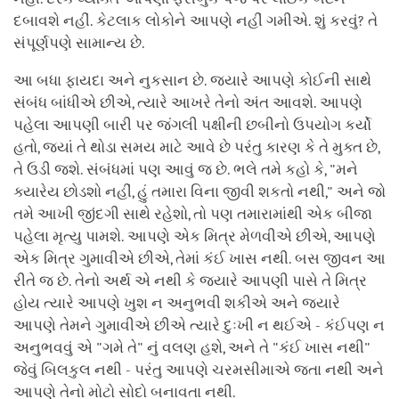
દબાવશે નહીં. કેટલાક લોકોને આપણે નહીં ગમીએ. શું કરવું? તે
સંપૂર્ણપણે સામાન્ય છે.
આ બધા ફાયદા અને નુકસાન છે. જ્યારે આપણે કોઈની સાથે
સંબંધ બાંધીએ છીએ, ત્યારે આખરે તેનો અંત આવશે. આપણે
પહેલા આપણી બારી પર જંગલી પક્ષીની છબીનો ઉપયોગ કર્યો
હતો, જ્યાં તે થોડા સમય માટે આવે છે પરંતુ કારણ કે તે મુક્ત છે,
તે ઉડી જશે. સંબંધમાં પણ આવું જ છે. ભલે તમે કહો કે, "મને
ક્યારેય છોડશો નહીં, હું તમારા વિના જીવી શકતો નથી," અને જો
તમે આખી જીંદગી સાથે રહેશો, તો પણ તમારામાંથી એક બીજા
પહેલા મૃત્યુ પામશે. આપણે એક મિત્ર મેળવીએ છીએ, આપણે
એક મિત્ર ગુમાવીએ છીએ, તેમાં કંઈ ખાસ નથી. બસ જીવન આ
રીતે જ છે. તેનો અર્થ એ નથી કે જ્યારે આપણી પાસે તે મિત્ર
હોય ત્યારે આપણે ખુશ ન અનુભવી શકીએ અને જ્યારે
આપણે તેમને ગુમાવીએ છીએ ત્યારે દુઃખી ન થઈએ - કંઈપણ ન
અનુભવવું એ "ગમે તે" નું વલણ હશે, અને તે "કંઈ ખાસ નથી"
જેવું બિલકુલ નથી - પરંતુ આપણે ચરમસીમાએ જતા નથી અને
આપણે તેનો મોટો સોદો બનાવતા નથી.