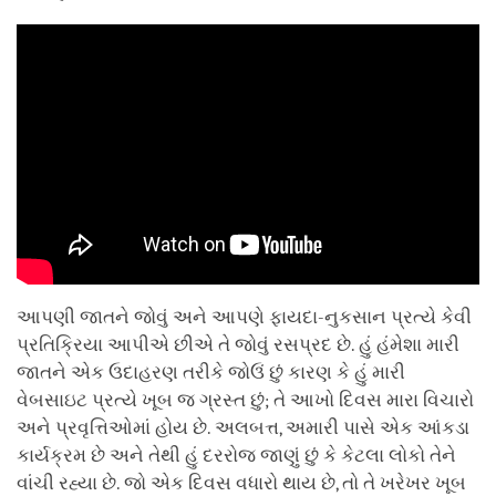
આપણી જાતને જોવું અને આપણે ફાયદા-નુકસાન પ્રત્યે કેવી
પ્રતિક્રિયા આપીએ છીએ તે જોવું રસપ્રદ છે. હું હંમેશા મારી
જાતને એક ઉદાહરણ તરીકે જોઉં છું કારણ કે હું મારી
વેબસાઇટ પ્રત્યે ખૂબ જ ગ્રસ્ત છું; તે આખો દિવસ મારા વિચારો
અને પ્રવૃત્તિઓમાં હોય છે. અલબત્ત, અમારી પાસે એક આંકડા
કાર્યક્રમ છે અને તેથી હું દરરોજ જાણું છું કે કેટલા લોકો તેને
વાંચી રહ્યા છે. જો એક દિવસ વધારો થાય છે, તો તે ખરેખર ખૂબ