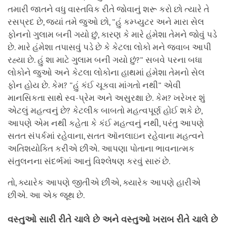
તમારી જાતને વધુ વાસ્તવિક રીતે જોવાનું શરૂ કરો છો ત્યારે તે
રસપ્રદ છે, જ્યાં તમે જુઓ છો, "હું કમ્પ્યુટર અને મારા સેલ
ફોનનો ગુલામ બની ગયો છું, કારણ કે મારે હંમેશા તેમને જોવું પડે
છે. મારે હંમેશા તપાસવું પડે છે કે કેટલા લોકો મને જવાબ આપી
રહ્યા છે. હું શા માટે ગુલામ બની ગયો છું?" સબવે પરના બધા
લોકોને જુઓ અને કેટલા લોકોના હાથમાં હંમેશા તેમનો સેલ
ફોન હોય છે. કેમ? "હું કંઈ ચૂકવા માંગતો નથી" એવી
માનસિકતા સાથે સ્વ-પ્રેમ અને અસુરક્ષા છે. કેમ? ખરેખર શું
એટલું મહત્વનું છે? કેટલીક બાબતો મહત્વપૂર્ણ હોઈ શકે છે,
આપણે એમ નથી કહેતા કે કંઈ મહત્વનું નથી, પરંતુ આપણે
સતત સંપર્કમાં રહેવાના, સતત ઑનલાઇન રહેવાના મહત્વને
અતિશયોક્તિ કરીએ છીએ. આપણા પોતાના ભાવનાત્મક
સંતુલનના સંદર્ભમાં આનું વિશ્લેષણ કરવું સારું છે.
તો, ક્યારેક આપણે જીતીએ છીએ, ક્યારેક આપણે હારીએ
છીએ. આ એક જૂથ છે.
વસ્તુઓ સારી રીતે ચાલે છે અને વસ્તુઓ ખરાબ રીતે ચાલે છે