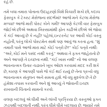
રહે છે.
તમે બધા તમારા પોતાના ઉદાહરણો વિશે વિચારી શકો છો, કદાચ
ફેસબુક કે ટેક્સ્ટ મેસેજના સંદર્ભમાં? આજે મને કેટલા મેસેજ
મળ્યા? આજે મારી પોસ્ટ કોને ગમી? આપણે કેટલી વાર ફેસબુક
જોઈએ છીએ અથવા ખિસ્સામાંથી ફોન કાઢીએ છીએ એ જોવા
કે કંઈ આવ્યું છે કે નહીં? પહેલાં, ઇન્ટરનેટ પર આવી કોઈ વસ્તુ
નહોતી, પરંતુ લોકો પોસ્ટમેન સાથે પણ આવું જ કરતા હતા. "શું
તમારી પાસે આજે મારા માટે કોઈ પત્રો છે?" કોઈ પત્રો નથી:
"અરે, કોઈ મને પસંદ નથી કરતું." અથવા તે ફક્ત જાહેરાતો છે
અને આપણે તે ઇચ્છતા નથી. "કંઈ ખાસ નથી" નો આ વલણ
ભાવનાત્મક ઉતાર-ચઢાવને ખૂબ ઓછા કરવામાં મદદ કરી શકે
છે, કારણ કે આપણી પાસે જે કંઈ થઈ રહ્યું છે તેના પ્રત્યે વધુ
ભાવનાત્મક સંતુલન અને સમતા હશે. જે વધુ મુશ્કેલ છે તે છે
હંમેશા તપાસ કરવાની અને શું આવ્યું તે જોવાની ઇચ્છા
રાખવાની ચિંતાનો સામનો કરવો.
વલણ બદલવું એ ધીમી અને લાંબી પ્રક્રિયા છે. વસ્તુઓ ફક્ત
ઝડપથી બદલાતી નથી, પરંતુ ધીમે ધીમે બદલાય છે. જ્યારે તમે