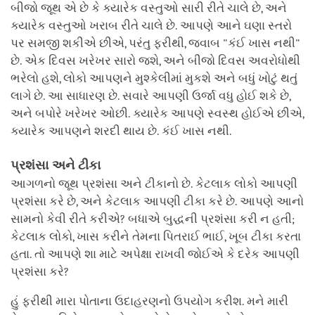
બીજો જૂથ એ છે કે ક્યારેક વસ્તુઓ સારી રીતે ચાલે છે, અને
ક્યારેક વસ્તુઓ ખરાબ રીતે ચાલે છે. આપણે આને ઘણા સ્તરો
પર સમજી શકીએ છીએ, પરંતુ ફરીથી, જવાબ "કંઈ ખાસ નથી"
છે. એક દિવસ ખરેખર સારો જશે, અને બીજો દિવસ અવરોધોથી
ભરેલો હશે, લોકો આપણને મુશ્કેલીમાં મુકશે અને બધું ખોટું થતું
લાગે છે. આ સાધારણ છે. સવારે આપણી ઉર્જા વધુ હોઈ શકે છે,
અને બપોરે ખરેખર ઓછી. ક્યારેક આપણે સ્વસ્થ હોઈએ છીએ,
ક્યારેક આપણને શરદી થાય છે. કંઈ ખાસ નથી.
પ્રશંસા અને ટીકા
આગળનો જૂથ પ્રશંસા અને ટીકાનો છે. કેટલાક લોકો આપણી
પ્રશંસા કરે છે, અને કેટલાક આપણી ટીકા કરે છે. આપણે આનો
સામનો કેવી રીતે કરીએ? બધાએ બુદ્ધની પ્રશંસા કરી ન હતી;
કેટલાક લોકો, ખાસ કરીને તેમના પિતરાઈ ભાઈ, ખૂબ ટીકા કરતા
હતા. તો આપણે શા માટે અપેક્ષા રાખવી જોઈએ કે દરેક આપણી
પ્રશંસા કરે?
હું ફરીથી મારા પોતાના ઉદાહરણનો ઉપયોગ કરીશ. મને મારી