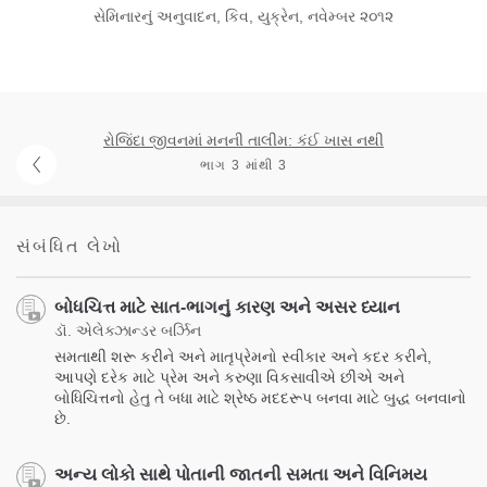
સેમિનારનું અનુવાદન, કિવ, યુક્રેન, નવેમ્બર ૨૦૧૨
રોજિંદા જીવનમાં મનની તાલીમ: કંઈ ખાસ નથી
ભાગ 3 માંથી 3
સંબંધિત લેખો
બોધચિત્ત માટે સાત-ભાગનું કારણ અને અસર ધ્યાન
ડૉ. એલેક્ઝાન્ડર બર્ઝિન
સમતાથી શરૂ કરીને અને માતૃપ્રેમનો સ્વીકાર અને કદર કરીને,
આપણે દરેક માટે પ્રેમ અને કરુણા વિકસાવીએ છીએ અને
બોધિચિત્તનો હેતુ તે બધા માટે શ્રેષ્ઠ મદદરૂપ બનવા માટે બુદ્ધ બનવાનો
છે.
અન્ય લોકો સાથે પોતાની જાતની સમતા અને વિનિમય