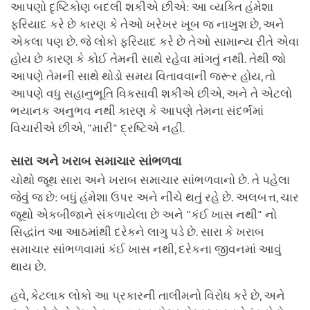
આપણો દૃષ્ટિકોણ બદલી શકીએ છીએ: આ વ્યક્તિ હંમેશા
ફરિયાદ કરે છે કારણ કે તેઓ ખરેખર ખૂબ જ નાખુશ છે, અને
એકલા પણ છે. જે લોકો ફરિયાદ કરે છે તેઓ સામાન્ય રીતે એવા
હોય છે કારણ કે કોઈ તેમની સાથે રહેવા માંગતું નથી. તેથી જો
આપણે તેમની સાથે થોડો સમય વિતાવવાની જરૂર હોય, તો
આપણે વધુ સહાનુભૂતિ વિકસાવી શકીએ છીએ, અને તે એટલો
ભયાનક અનુભવ નથી કારણ કે આપણે તેમના સંદર્ભમાં
વિચારીએ છીએ, "મારી" દ્રષ્ટિએ નહીં.
સારા અને ખરાબ સમાચાર સાંભળવા
ચોથો જૂથ સારા અને ખરાબ સમાચાર સાંભળવાનો છે. તે પહેલા
જેવું જ છે: બધું હંમેશા ઉપર અને નીચે થતું રહે છે. અલબત્ત, ચાર
જૂથો એકબીજાને સંકળાયેલા છે અને "કંઈ ખાસ નથી" નો
સિદ્ધાંત આ આઠમાંથી દરેકને લાગુ પડે છે. સારા કે ખરાબ
સમાચાર સાંભળવામાં કંઈ ખાસ નથી, દરેકના જીવનમાં આવું
થાય છે.
હવે, કેટલાક લોકો આ પ્રકારની તાલીમનો વિરોધ કરે છે, અને