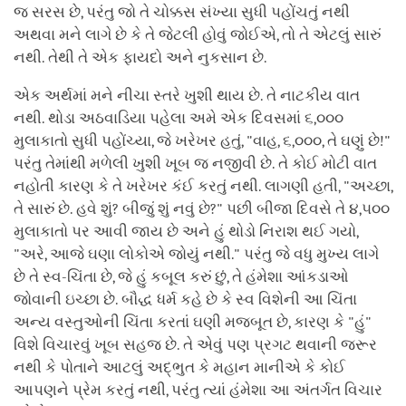
જ સરસ છે, પરંતુ જો તે ચોક્કસ સંખ્યા સુધી પહોંચતું નથી
અથવા મને લાગે છે કે તે જેટલી હોવું જોઈએ, તો તે એટલું સારું
નથી. તેથી તે એક ફાયદો અને નુકસાન છે.
એક અર્થમાં મને નીચા સ્તરે ખુશી થાય છે. તે નાટકીય વાત
નથી. થોડા અઠવાડિયા પહેલા અમે એક દિવસમાં ૬,૦૦૦
મુલાકાતો સુધી પહોંચ્યા, જે ખરેખર હતું, "વાહ, ૬,૦૦૦, તે ઘણું છે!"
પરંતુ તેમાંથી મળેલી ખુશી ખૂબ જ નજીવી છે. તે કોઈ મોટી વાત
નહોતી કારણ કે તે ખરેખર કંઈ કરતું નથી. લાગણી હતી, "અચ્છા,
તે સારું છે. હવે શું? બીજું શું નવું છે?" પછી બીજા દિવસે તે ૪,૫૦૦
મુલાકાતો પર આવી જાય છે અને હું થોડો નિરાશ થઈ ગયો,
"અરે, આજે ઘણા લોકોએ જોયું નથી." પરંતુ જે વધુ મુખ્ય લાગે
છે તે સ્વ-ચિંતા છે, જે હું કબૂલ કરું છું, તે હંમેશા આંકડાઓ
જોવાની ઇચ્છા છે. બૌદ્ધ ધર્મ કહે છે કે સ્વ વિશેની આ ચિંતા
અન્ય વસ્તુઓની ચિંતા કરતાં ઘણી મજબૂત છે, કારણ કે "હું"
વિશે વિચારવું ખૂબ સહજ છે. તે એવું પણ પ્રગટ થવાની જરૂર
નથી કે પોતાને આટલું અદ્ભુત કે મહાન માનીએ કે કોઈ
આપણને પ્રેમ કરતું નથી, પરંતુ ત્યાં હંમેશા આ અંતર્ગત વિચાર