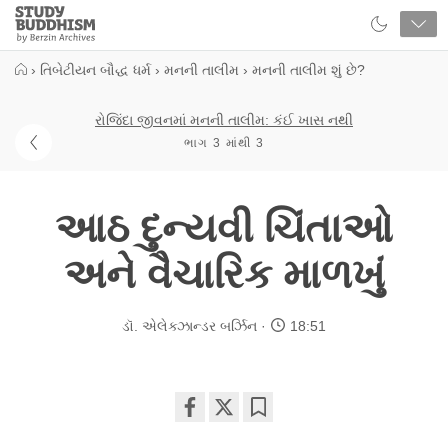
Close
Study
Buddhism
Home
›
તિબેટીયન બૌદ્ધ ધર્મ
›
મનની તાલીમ
›
મનની તાલીમ શું છે?
રોજિંદા જીવનમાં મનની તાલીમ: કંઈ ખાસ નથી
ભાગ 3 માંથી 3
આઠ દુન્યવી ચિંતાઓ
અને વૈચારિક માળખું
ડૉ. એલેક્ઝાન્ડર બર્ઝિન
18:51
Share
Bookmark