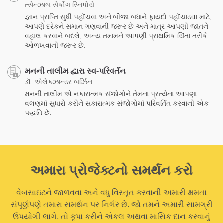
ત્સેન્ઝાબ સેર્કોંગ રિનપોચે
જ્ઞાન પ્રાપ્તિ સુધી પહોંચવા અને બીજા બધાને ફાયદો પહોંચાડવા માટે,
આપણે દરેકને સમાન ગણવાની જરૂર છે અને માત્ર આપણી જાતને
વહાલ કરવાને બદલે, અન્ય તમામને આપણી પ્રાથમિક ચિંતા તરીકે
ઓળખવાની જરૂર છે.
મનની તાલીમ દ્વારા સ્વ-પરિવર્તન
ડૉ. એલેક્ઝાન્ડર બર્ઝિન
મનની તાલીમ એ નકારાત્મક સંજોગોને તેમના પ્રત્યેના આપણા
વલણમાં સુધારો કરીને સકારાત્મક સંજોગોમાં પરિવર્તિત કરવાની એક
પદ્ધતિ છે.
અમારા પ્રોજેક્ટનો સમર્થન કરો
વેબસાઇટને જાળવવા અને વધુ વિસ્તૃત કરવાની અમારી ક્ષમતા
સંપૂર્ણપણે તમારા સમર્થન પર નિર્ભર છે. જો તમને અમારી સામગ્રી
ઉપયોગી લાગે, તો કૃપા કરીને એકલ અથવા માસિક દાન કરવાનું