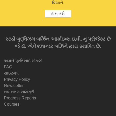
વિચારો.
દાન કરો
સ્ટડી બુદ્ધિઝમ બર્ઝિન આર્કાઇવ્સ ઇ.વી. નું પ્રોજેક્ટ છે
જે ડૉ. એલેક્ઝાન્ડર બર્ઝિને દ્વારા સ્થાપિત છે.
અમને પ્રતિસાદ મોકલો
FAQ
સાઇટમેપ
Privacy Policy
Newsletter
નવીનતમ સામગ્રી
Progress Reports
Courses