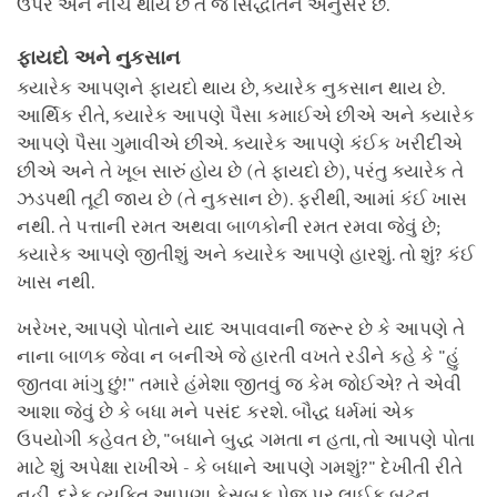
ઉપર અને નીચે થાય છે તે જ સિદ્ધાંતને અનુસરે છે.
ફાયદો અને નુકસાન
ક્યારેક આપણને ફાયદો થાય છે, ક્યારેક નુકસાન થાય છે.
આર્થિક રીતે, ક્યારેક આપણે પૈસા કમાઈએ છીએ અને ક્યારેક
આપણે પૈસા ગુમાવીએ છીએ. ક્યારેક આપણે કંઈક ખરીદીએ
છીએ અને તે ખૂબ સારું હોય છે (તે ફાયદો છે), પરંતુ ક્યારેક તે
ઝડપથી તૂટી જાય છે (તે નુકસાન છે). ફરીથી, આમાં કંઈ ખાસ
નથી. તે પત્તાની રમત અથવા બાળકોની રમત રમવા જેવું છે;
ક્યારેક આપણે જીતીશું અને ક્યારેક આપણે હારશું. તો શું? કંઈ
ખાસ નથી.
ખરેખર, આપણે પોતાને યાદ અપાવવાની જરૂર છે કે આપણે તે
નાના બાળક જેવા ન બનીએ જે હારતી વખતે રડીને કહે કે "હું
જીતવા માંગુ છું!" તમારે હંમેશા જીતવું જ કેમ જોઈએ? તે એવી
આશા જેવું છે કે બધા મને પસંદ કરશે. બૌદ્ધ ધર્મમાં એક
ઉપયોગી કહેવત છે, "બધાને બુદ્ધ ગમતા ન હતા, તો આપણે પોતા
માટે શું અપેક્ષા રાખીએ - કે બધાને આપણે ગમશું?" દેખીતી રીતે
નહીં. દરેક વ્યક્તિ આપણા ફેસબુક પેજ પર લાઈક બટન