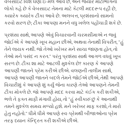
વેબસાઇટ વિશે ઘણા ઇ-મેલ આવે છે, અને જ્યારે મોટાભાગના
લોકો કહે છે કે વેબસાઇટ તેમના માટે કેટલી મદદરૂપ રહી છે,
ક્યારેક ક્યારેક ટીકા આવે છે. અલબત્ત, પ્રશંસાનો સામનો
કરવો સરળ છે; ટીકા આપણા મનને વધુ ખલેલ પહોંચાડી શકે છે.
પ્રશંસા સાથે, આપણે એવું વિચારવાની ચરમસીમાએ ન જવું
જોઈએ કે આપણે ખૂબ મહાન છીએ, અથવા તેનાથી વિપરીત, "હું
તેને લાયક નથી. જો તેઓ ખરેખર મને સાચા જાણતા હોત, તો
તેઓ મને પસંદ ન કરત." પરંતુ પ્રશંસા સાથે આગળ વધવું ખૂબ
સરળ છે. ટીકા શા માટે આટલી મુશ્કેલ છે? કારણ કે આપણે
આપણી જાતને પ્રેમ કરીએ છીએ. વલણની તાલીમ સાથે,
આપણે આપણી જાતને બદલે તેમને જોઈએ છીએ, તેથી આપણે
વિચારીશું કે આપણે શું કર્યું જેના કારણે તેઓ આપણને તેમની
ટીકા મોકલે છે. જો આપણે મદદ કરવા માટે કંઈક કરી શકીએ,
ભલે તે ફક્ત માફી મંગાવી હોય, તો "હું સ્વીકારું છું કે આનાથી
તમને મુશ્કેલ સમય મળ્યો હશે. મને ખરેખર માફ કરશો, તે મારો
હેતુ નહોતો." ધીમે ધીમે આપણે સ્વ-પ્રેમથી બીજાઓના પ્રેમ
તરફ ધ્યાન કેન્દ્રિત કરી શકીએ છીએ.