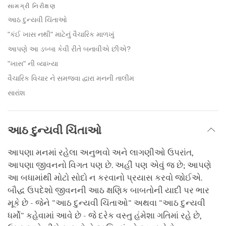
on
સામગ્રી નિરીક્ષણ
facebook
આઠ દુન્યવી ચિંતાઓ
"કંઈ ખાસ નથી" માટેનું વૈચારિક માળખું
આપણે આ ડબ્બા કેવી રીતે બનાવીએ છીએ?
"ખાસ" ની વ્યાખ્યા
વૈચારિક વિચાર ને સમજવા દ્વારા મનની તાલીમ
સારાંશ
આઠ દુન્યવી ચિંતાઓ
આપણા મનમાં રહેલા અનુભવો અને લાગણીઓ ઉપરાંત,
આપણા જીવનનો વિગત પણ છે. અહીં પણ એવું જ છે; આપણે
આ બધામાંથી મોટો સોદો ન કરવાનો પ્રયાસ કરવો જોઈએ.
બૌદ્ધ ઉપદેશો જીવનની આઠ ક્ષણિક બાબતોની યાદી પર ભાર
મૂકે છે - જેને "આઠ દુન્યવી ચિંતાઓ" અથવા "આઠ દુન્યવી
ધર્મો" કહેવામાં આવે છે - જે દરેક વસ્તુ હંમેશા ગતિમાં રહે છે,