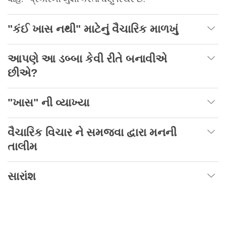
"
કંઈ ખાસ નથી" માટેનું વૈચારિક માળખું
આપણે આ ડબ્બા કેવી રીતે બનાવીએ
છીએ
?
"
ખાસ" ની વ્યાખ્યા
વૈચારિક વિચાર ને સમજવા દ્વારા મનની
તાલીમ
સારાંશ