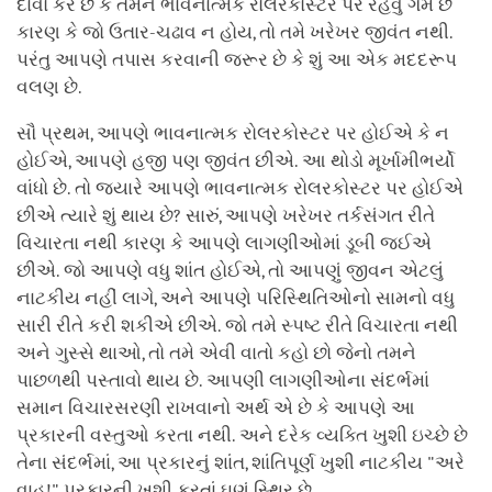
દાવો કરે છે કે તેમને ભાવનાત્મક રોલરકોસ્ટર પર રહેવું ગમે છે
કારણ કે જો ઉતાર-ચઢાવ ન હોય, તો તમે ખરેખર જીવંત નથી.
પરંતુ આપણે તપાસ કરવાની જરૂર છે કે શું આ એક મદદરૂપ
વલણ છે.
સૌ પ્રથમ, આપણે ભાવનાત્મક રોલરકોસ્ટર પર હોઈએ કે ન
હોઈએ, આપણે હજી પણ જીવંત છીએ. આ થોડો મૂર્ખામીભર્યો
વાંધો છે. તો જ્યારે આપણે ભાવનાત્મક રોલરકોસ્ટર પર હોઈએ
છીએ ત્યારે શું થાય છે? સારું, આપણે ખરેખર તર્કસંગત રીતે
વિચારતા નથી કારણ કે આપણે લાગણીઓમાં ડૂબી જઈએ
છીએ. જો આપણે વધુ શાંત હોઈએ, તો આપણું જીવન એટલું
નાટકીય નહીં લાગે, અને આપણે પરિસ્થિતિઓનો સામનો વધુ
સારી રીતે કરી શકીએ છીએ. જો તમે સ્પષ્ટ રીતે વિચારતા નથી
અને ગુસ્સે થાઓ, તો તમે એવી વાતો કહો છો જેનો તમને
પાછળથી પસ્તાવો થાય છે. આપણી લાગણીઓના સંદર્ભમાં
સમાન વિચારસરણી રાખવાનો અર્થ એ છે કે આપણે આ
પ્રકારની વસ્તુઓ કરતા નથી. અને દરેક વ્યક્તિ ખુશી ઇચ્છે છે
તેના સંદર્ભમાં, આ પ્રકારનું શાંત, શાંતિપૂર્ણ ખુશી નાટકીય "અરે
વાહ!" પ્રકારની ખુશી કરતાં ઘણું સ્થિર છે.