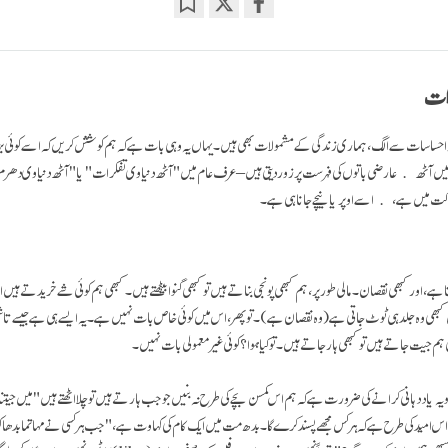
Bookmark
Share
on
facebook
رات
 احساسات سے الگ، ہماری زندگی کے مشمولات بھی ہیں۔ یہاں یہ وہی بات ہے کہ ہم کوشش کریں کہ اسے کوئی بڑا 
ں آٹھ عارضی باتوں کی فہرست پر زور دیتی ہیں – عرف عام میں "آٹھ دنیاوی تفکرات" یا "آٹھ دنیاوی دھرم"
حرکت میں ہے، اسےاوپر یا نیچے جانا ہی ہے۔
ا ہے، اور کبھی نقصان۔ مالی طور پر، ہم کبھی پونجی بناتے ہیں تو کبھی گنوا بیٹھتے ہیں۔ کبھی ہم کوئی شے خریدتے ہیں 
کبھی وہ جلد ہی ٹوٹ جاتی ہے (وہ نقصان ہے)۔ تو پھر، اس میں کوئی خاص بات نہیں ہے۔ یہ ایسے ہی ہے جیسے ت
ی ہم جیت جاتے ہیں تو کبھی ہار جاتے ہیں۔ تو کیا ہوا؟ کوئی غیر معمولی بات نہیں۔
ہ یاد دہانی کرانے کی ضرورت ہے کہ ہم اس کمسن بچے کی طرح نہ بنیں جو جب ہارتے ہیں تو چلا اٹھتے ہیں "میں جیتن
س امید کی طرح ہے کہ ہرکس مجھے پسند کرے گا۔ بدھ مت میں ایک کام کی کہاوت ہے، "جب ہر کسی نے مہاتما بدھا کو پس