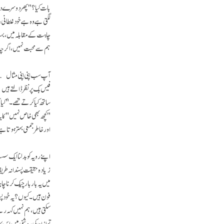
لگتی ہے وہ ہے خود غلطانی،
چاہت کے مقابلہ میں، بہت 
ہم سے محبت نہیں، اگرچہ ا
آپ سب اپنی اپنی مثال پر
فیس بک پر نظر ڈالتے ہیں یا
ساتھ کیا کرتے تھے۔ "کیا 
"کچھ بھی خاص نہیں" کا یہ
اور خاطرجمعی بہتر ہوتا ہ
اپنے رویہ کو بدلنا ایک 
زیادہ حقیقت پسندانہ طریقہ
میں یہ بار بار چیک کرنا چ
فون ہیں۔ کیوں؟ یہ خود پس
سکتی ہیں، ہم نہیں کہہ رہے
توازن کی روشنی میں اس کا تج