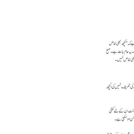
ہے کہ "کچھ بھی خاص
ے۔ یہ عام بات ہے۔ صبح
 بھی خاص نہیں۔
کی تعریف نہیں کی؛ کچھ
سائٹ ان کے لئے کتنی
ن کن ہوسکتی ہے۔