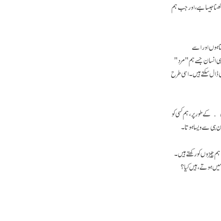
رکھنا جیسا ہے، اور جب ہم
ا ہوں اور اسے
ہی انسان جسے ہم "مرد"
ڈال سکتے ہیں۔ اسی طرح
ال کے طور پر، ہم کسی کو
چپن ہی سے ویسا ہوتا۔
ہم چیزوں کو رکھتے ہیں۔
ہیں ہوتے، ہیں کیا؟