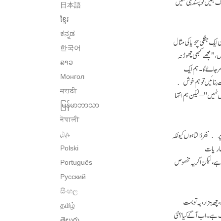
ہ پر پسند (like) کا بٹن نہیں دباۓ گا۔ کچھ لوگ ہمیں تو پسند ہی نہیں
日本語
ខ្មែរ
ಕನ್ನಡ
ایک جنگلی چڑیا کی مثال
한국어
 "مجھے کبھی چھوڑ نہ
ລາວ
رجاۓ گا۔ ہم ایک
Монгол
ست بنائیں تو ہم خوش
मराठी
نہیں" – لیکن ہم انتہا
မြန်မာဘာသာ
नेपाली
 پر نظر ڈالتا ہوں کیونکہ
پنجابی
س شماریات
Polski
تا ہے، لیکن اگر یہ مخصوص
Português
Русский
සිංහල
 چھ ہزار، یہ تو بہت
தமிழ்
ک ہے۔ اب آگے کیا؟ نئی
తెలుగు