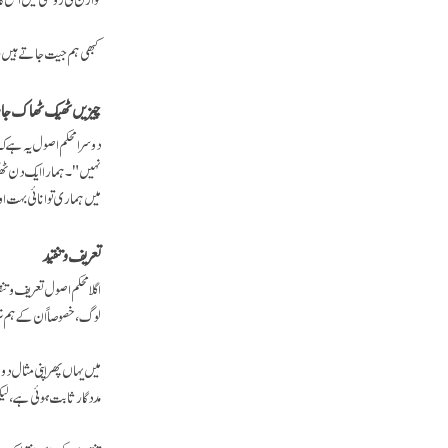
کبھی ہم جیت جاتے ہیں، 
چیزیں ٹھیک ٹھاک جا رہ
دوسرا محکم اصول یہ ہے کہ
نہیں"۔ ہمارا ایک دن ٹھی
میں ہماری توانائی بہت او
تعریف و تنقید
اگلا محکم اصول تعریف و ت
لوگ، خصوصاً ان کے ہم نژ
میں یہاں پھر اپنی مثال د
مددگار ثابت ہوئی ہے، لیک