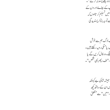
 وہ مجھے پسند نہ کرتے"۔
 آپ کے بجاۓ اوروں کے
"میں تسلیم کرتا ہوں کہ
جہ ہٹا کر پسندیدگیٔ
 جب لوگ ہم سے خوش
ا منفی رویہ رکھتے ہیں۔
نگے۔ وہ کال کریں گے یا
ں، "اف، پھر یہی شخص "۔
 ہمیشہ شاکی ہے کیونکہ
میں ان کے ساتھ کچھ
یں، "میں" سے متعلق