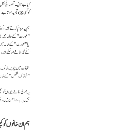
کیا ہے؟ ایک تصوراتی نظریہ
کو کسی چیز کا تجربہ ہوتا
ہم یہ ہر دم کرتے ہیں، کی
"عورت" کے خانہ میں ڈال 
یا "عورت" کے خانہ میں 
کے کئی خانے ہو سکتے ہیں۔
حقیقت میں چیزیں خانوں می
"خوفناک شخص" کے خانہ میں ڈ
یہ ذہنی خانے چیزوں کو سم
ہمیں یہ بات ذہن میں رکھ
ہم ان خانوں کو ک