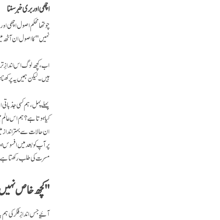
اچھی اور بری خبر سننا
چوتھا محکم اصول اچھی اور
نہیں" کا اصول ان آٹھ میں
اب، کچھ لوگ اس اندازِ تربی
ہیں۔ لیکن ہمیں یہ پرکھنا ہو
پہلے پہل، ہم کسی جذباتی 
کیا ہوتا ہے؟ ہم اس عالم م
ان حالات سے بہتر انداز م
پر آپ کو بعد میں افسوس 
مسرت کی طلب رکھتا ہے، 
"کچھ خاص نہیں" 
آئیے جس اندازِ فکر کی ہم