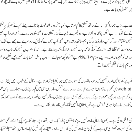
لئے کیا توقع کرسکتے ہیں۔ سبھی ہمیں پسند کریں گے؟" یقیناً نہیں۔ ہر فرد ہمارے فیس بک صفح
 عین معمول کی بات ہے۔
 ہے۔ جب ہمارا کسی کے ساتھ تعلق قائم ہوتا ہے، تو بالآخر وہ رشتہ ٹوٹ جاتا ہے۔ پہلے ہم نے کھڑکی پر بیٹھی 
 کے لئے آتی ہے لیکن چونکہ وہ آزاد ہے، وہ پُھر سے اڑ جاۓ گی۔ تعلقات کا بھی یہی حال ہے۔ جس قدر آپ کہیں،
جی نہیں سکتا"، اور اگر آپ ساری زندگی باہم ساتھ رہیں تب بھی آپ میں سے کوئی ایک دوسرے سے پہلے بےشک م
 دوست کھو بیٹھتے ہیں، اس میں کوئی خاص بات نہیں۔ زندگی بس یوں ہی ہے۔ اس کا مطلب یہ نہیں کہ جب دو
ں تو غمزدہ نہ ہوں – ایسے عدم احساس کا نام ہے "خواہ کچھ ہوجاے"، اور یہ بالکل ایسی بات نہیں جیسے "کچھ خاص 
ر ہم بات کا بتنگڑ نہیں بناتے۔
 آپ پر نظر ڈالیں اور دیکھیں کہ فائدہ و نقصان کی صورت میں ہمارا کیا تاثر ہوتا ہے۔ مثال کے طور پر، میں اپنی ذات
میں اپنی ویب سائٹ (web site) پر کھویا رہتا ہوں؛ میرے خیالات اور سارے شغل سارا دن اسی میں گم رہتے ہیں۔ ہمارے پا
st) کا ایک پروگرام ہے اور مجھے علم ہوتا ہے کہ روزانہ کتنے آدمی اسے پڑھتے ہیں۔ اگر کسی دن تعداد بڑھ جاۓ، تو بہت بھلا لگ
 تک نہ جاۓ جو میری خواہش ہے، تو یہ اتنا اچھا نہیں لگتا۔ تو یہ فائدہ اور نقصان ہے۔
کی خوشی ہوتی ہے۔ یہ کوئی ڈرامائی بات نہیں۔ چند ہفتوں پہلے، ایک دن یہ تعداد چھ ہزار تک پہونچی جو ایسے تھی "واہ،
 کی مسرت تھوڑی سی ہے۔ یہ کوئی بڑی بات نہیں کیونکہ اس نے درحقیقت کچھ نہیں کیا۔ احساس یہ تھا "چلو ٹھی