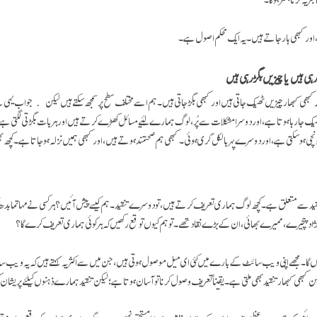
اور کبھی ہارجاتے ہیں۔ یہ ایک محکم اصول ہے۔
ی ہیں یا چیزیں بگڑ رہی ہیں
 کبھی کبھار چیزیں ٹھیک جاتی ہیں اور کبھی بگڑجاتی ہیں۔ ہم اسے مختلف سطح پر سمجھ سکتے ہیں لیکن جواب یہی 
ک جارہا ہوتا ہے، اور دوسرا مشکلات سے پُر، لوگ ہمارے لئیے مسائل کھڑے کرتے ہیں اور ہر بات بگڑتی لگتی ہ
نچی ہوسکتی ہے، اور دوسرے پہر بالکل گری ہوئی۔ کبھی ہم صحتمند ہوتے ہیں، اور کبھی ہمیں نزلہ ہو جاتا ہے۔ کچھ
نقید سے متعلق ہے۔ کچھ لوگ ہماری تعریف کرتے ہیں، تو دوسرے تنقید۔ ہم کیسے پیش آئیں؟ ہر کسی نے مہاتما بدھ 
اد چچیرے، ممیرے بھائی، ان کے بڑے نقاد تھے۔ تو ہم کیوں توقع رکھیں کہ ہر کوئی ہماری تعریف کرے گا؟
وں گا۔ مجھے اپنی ویب سائٹ کے بارے میں کئی ای میل موصول ہوتی ہیں، جن میں سے اکثر یہ کہتے ہیں کہ یہ ویب 
ن کبھی کبھار تنقید بھی ملتی ہے۔ یقیناً تعریف وصول کرنا تو آسان ہوتا ہے؛ لیکن تنقید ہمارے ذہنوں کیلئے پریشا