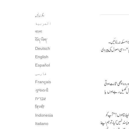
دیگر زبانیں
العربية
বাংলা
مسئلہ نہ بنائیں۔
བོད་ཡིག་
 – اسی اصول کی پیروی
Deutsch
English
Español
فارسی
اور وہ اچھی ثابت ہوتی
Français
اش کھیل رہے ہوں یا
ગુજરાતી
עִבְרִית‎
हिन्दी
ا چاہتا ہوں!" آپ کو
Indonesia
ند نہیں کیا، تو ہم اپنے
Italiano