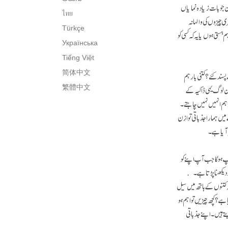
ا"۔ لیکن جو بات زیادہ نمایاں
ไทย
ری چیزوں کی والہانہ
Türkçe
ستی ہوں یا یہ کہ کسی کو
Українська
Tiếng Việt
ند کئے؟ کتنی بار ہم
简体中文
یکن لوگ یہی ڈاکیہ کے
繁體中文
ر ہم انہیں نہیں چاہتے۔
 میں ہمارا جذباتی توازن
 آیا ہے ۔
پ ہو گا جب آپ اپنے کو
 بار دیکھنا پڑتا ہے۔
کہ کتنوں کے ہاتھ میں سیل
ے؟ کچھ چیزیں تو اہم ہو
یتے ہیں۔ اپنے جذباتی