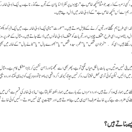
، کسی زمرہ کےذریعہ جو مثلاً "کچھ خاص ہے"، چیزوں پر نظر ڈالنا یا ان کے تجربہ سے گذرنا ہے۔ یہ ایک ذہنی خانہ 
 ہے اور ہم اسے اُس "کچھ خاص ہے" کے ذہنی خانہ میں ڈال دیتے ہیں۔
ونکہ اسی طرح ہم سمجھتے اور تجزیہ کرنے کے قابل ہوتے ہیں۔ "عورت" نامی ایک ذہنی خانہ ہے۔ میں ایک فرد کو دیکھت
دیتا ہوں۔ اسی طرح، مختلف چیزوں اور تجربات کو مختلف ذہنی خانوں میں ڈالتے جاتے ہیں۔ مثال کے طور پر، و
رکھتے ہیں، اسی کو "نوجوان شخص" یا "عمر رسیدہ شخص" یا "بھورے بال" یا "کالے بال" کے خانہ میں بھی 
ں بٹی نہیں ہوتیں۔ یہ بات بالکل عیاں لگتی تو ہے، پھر بھی اسے سمجھنا اور ذہن نشین کرنا بڑا مشکل کام ہے۔ مث
الیں، لیکن کوئی آدمی محض خوفناک رہ کر نہیں جیتا، کیونکہ اگر واقعی ایسا ہوتا تو وہ ہر ایک کو ایسا ہی لگتا، اور وہ ب
جھنے میں ہماری مدد کرتے ہیں، اور دوسروں کے بارے میں ہمارا نکتہ نظر بنتا ہے اس ذہنی خانہ کی قسم سے جس میں 
نے کی ضرورت ہے کہ یہ خانے صرف ذہن ہی میں بنے ہوتے ہیں اور حقیقت پر مبنی نہیں ہوتے – کہیں کوئی خانے ن
یسے بناتے ہیں؟