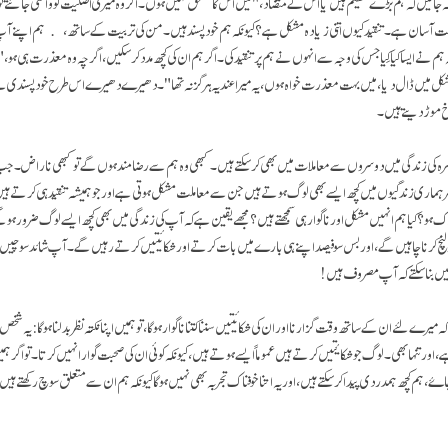
نہ جائیں کہ ہم بڑے عظیم ہیں یا اس کے متضاد، "میں اس کا مستحق نہیں ہوں۔ اگر وہ میری اصلیت کو واقعی جانتے تو
ا بہت آسان ہے۔ تنقید کیوں اتنی زیادہ مشکل ہے؟ کیونکہ ہم خود پسند ہیں۔ من کی تربیت کے ساتھ، ہم اپنے
 نے ایسا کیا کِیا جس کی وجہ سے انہوں نے ہم پر تنقید کی۔ اگر ہم ان کی کچھ مدد کرسکیں، اگرچہ وہ معذرت ہی ہو، 
یں ڈال دیا، میں بہت معذرت خواہ ہوں، یہ میرا عندیہ ہرگز نہ تھا"۔ دھیرے دھیرے اس طرح خود پسندی سے تو
خ موڑ دیتے ہیں۔
زمرہ کی زندگی میں دوسروں سے معاملات میں بھی کرسکتے ہیں۔ کبھی وہ ہم سے رضامند ہوں گے تو کبھی ناراض۔
 ہماری زندگیوں میں کچھ ایسے بھی لوگ ہوتے ہیں جن سے معاملت مشکل ہوتی ہے اور جو ہمیشہ تنقید ہی کرتے ہیں ی
ک ہو؟ کیا ہم انہیں مشکل اور ناگوار ہی سمجھتے ہیں؟ مجھے یقین ہے کہ آپ کی زندگی میں بھی کچھ ایسے لوگ ضرور ہو
ر لنچ کرنا چاہیں گے، اور بس سو فیصد اپنے ہی بارے میں بات کرتے اور شکائیتیں کرتے رہیں گے۔ آپ شائد سوچی
ہیں بنا سکتے کہ آپ مصروف ہیں!
ہ میرے لئے ان کے ساتھ وقت گزارنا اور ان کی شکائیتیں سننا کتنا ناگوار ہوگا، تو ہمیں اپنا نکتہ نظر بدلنا ہوگا: یہ شخص
ر تنہا بھی۔ لوگ جو شکایٔتیں کرتے ہیں عموماً ایسے ہوتے ہیں، کیونکہ کوئی ان کی صحبت گوارا نہیں کرتا۔ تو اگر ہ
، ہم کچھ ہمدردی پیدا کرسکتے ہیں، اور یہ اتنا خوفناک تجربہ بھی نہیں ہوگا کیونکہ ہم ان سے متعلق سوچ رکھتے ہ