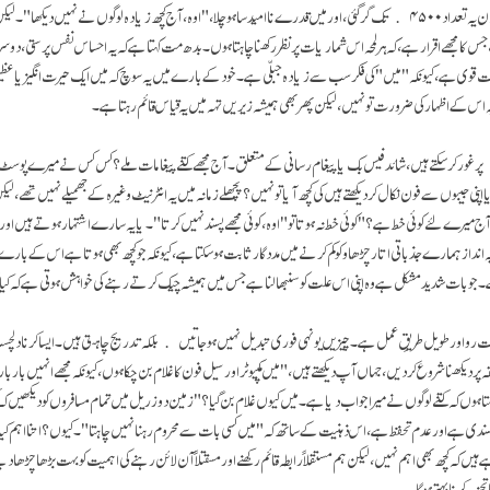
بات کیا؟" پھر دوسرے دن یہ تعداد ۴۵۰۰ تک گر گئی، اور میں قدرے نا امید سا ہو چلا، "اوہ، آج کچھ زیادہ لوگوں نے نہیں دیکھ
 جس کا مجھے اقرار ہے، کہ ہر لمحہ اس شماریات پر نظر رکھنا چاہتا ہوں۔ بدھ مت کہتا ہے کہ یہ احساس نفس پرستی، دوس
قوی ہے، کیونکہ "میں" کی فکر سب سے زیادہ جبلّی ہے۔ خود کے بارے میں یہ سوچ کہ میں ایک حیرت انگیز یا عظیم ہ
س کے اظہار کی ضرورت تو نہیں، لیکن پھر بھی ہمیشہ زیریں تہہ میں یہ قیاس قائم رہتا ہے۔
 غور کر سکتے ہیں، شائد فیس بک یا پیغام رسانی کے متعلق۔ آج مجھے کتنے پیغامات ملے؟ کس کس نے میرے پوسٹ پس
 اپنی جیبوں سے فون نکال کر دیکھتے ہیں کی کچھ آیا تو نہیں؟ پچھلے زمانہ میں یہ انٹرنیٹ وغیرہ کے جھمیلے نہیں تھے، ل
آج میرے لئے کوئی خط ہے؟" کوئی خط نہ ہوتا تو "اوہ، کوئی مجھے پسند نہیں کرتا"۔ یا یہ سارے اشتہار ہوتے ہیں او
 انداز ہمارے جذباتی اتار چڑھاو کو کم کرنے میں مددگار ثابت ہوسکتا ہے، کیونکہ جو کچھ بھی ہوتا ہے اس کے بارے
ے۔ جو بات شدید مشکل ہے وہ اپنی اس علت کو سنبھالنا ہے جس میں ہمیشہ چیک کرتے رہنے کی خواہش ہوتی ہے کہ کیا
سست رو اور طویل طریقِ عمل ہے۔ چیزیں یونہی فوری تبدیل نہیں ہوجاتیں بلکہ تدریج چاہتی ہیں۔ ایسا کرنا دلچس
 پر دیکھنا شروع کر دیں، جہاں آپ دیکھتے ہیں، "میں کمپیوٹر اور سیل فون کا غلام بن چکا ہوں، کیونکہ مجھے انہیں بار
اہتا ہوں کہ کتنے لوگوں نے میرا جواب دیا ہے۔ میں کیوں غلام بن گیا؟" زمین دوز ریل میں تمام مسافروں کو دیکھیں 
ندی ہے اور عدم تحفظ ہے، اس ذہنیت کے ساتھ کہ "میں کسی بات سے محروم رہنا نہیں چاہتا"۔ کیوں؟ اتنا اہم کیا ہ
 ہیں کہ کچھ بھی اہم نہیں، لیکن ہم مستقلاً رابطہ قائم رکھنے اور مسقتلاً آن لائن رہنے کی اہمیت کو بہت بڑھا چڑھا د
زیہ کرنا بہتر ہوگا۔