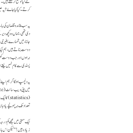
کرتے۔ کیا کِیا جاۓ؟ یہ
یہ سب فائدہ نقصان کی بات
دی تھی، جہاں وہ کچھ دیر
جانا، میں تمہارے بغیر 
دوست بناتے ہیں، ہم ایک
نہ ہوں اور جب دوست کھودی
پسندی سے کام نہیں لیتے او
یہ دلچسپ ہوگا اگر ہم اپنے
(atistics
تعداد تک نہ پہونچے یا وہاں
ایک معنی میں مجھے کم درجہ 
زیادہ ہیں!" لیکن اس بات