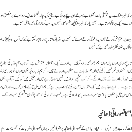
 بری خبر سننا ہے۔ یہ پچھلی بات جیسی ہے: ہر شے اوپر نیچے جاتی ہے۔ یقیناً، یہ چار محکمات ایک دوسرے پر منطبق 
 سے ہر ایک پر لاگو ہوتا ہے۔ اچھی یا بری خبر سننا کچھ خصوصی نہیں، یہ سب کی زندگی میں پیش آتا ہے۔
ت پر اعتراض کرتے ہیں، یہ دعوٰی کرتے ہوۓ کہ انہیں یہ جذباتی اتار چڑھاؤ اچھا لگتا ہے کیونکہ اگر یہ اونچ نیچ نہ ہ
 گا کہ یہ نکتہ نظر مفید بھی ہے کہ نہیں۔
اتار چڑھاؤ پر ہوں یا نہ ہوں، ہم پھر بھی زندہ تو ہیں۔ یہ قدرے ایک احمقانہ اعتراض ہے۔ تو جب ہم جذباتی اتار
یں دانشمندانہ فکر نہیں رکھتے کیونکہ ہم جذبات سے مغلوب ہو جاتے ہیں۔ اگر ہم زیادہ پُرسکون ہوں، تو ہماری زندگی ا
یں نبرد آزما ہونے کے قابل ہونگے۔ اگر آپ سلجھے انداز میں نہیں سوچ رہے ہیں اور طیش میں آ جائیں، تو آپ ایسی
ہوتا ہے۔ اپنے جذبات میں ایک متوازن ذہن رکھنے کا مطلب یہ ہے کہ ہم اس طرح کے کام نہ کریں۔ اور اس معام
اس طرح کی پُرسکون، پُر امن مسرت بہت پائیدار ہوتی ہے بہ نسبت ڈرامائی "دھما چوکڑی" قسم کی مسرت کے۔
کا تصوراتی ڈھانچہ
 بات کر رہے ہیں اس کی بنیاد، یا اس کے تصوراتی ڈھانچہ پر نظر ڈالیں۔ یہاں تصوراتی نظریات کو سمجھنا بہت اہم 