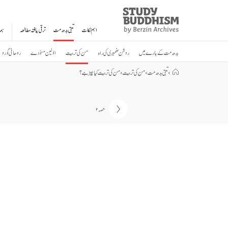
Study
Clos
Buddhism
اہم نکات
تبتی بدھ مت
ترقی یافتہ مطالعہ
ہم
Home
بدھ مت کے بارے میں
روشن ضمیری کی راہ
من کی تربیت
اوّلین مسوّدے
روحانی گورو
›
تبتی بدھ مت
›
من کی تربیت
›
من کی تربیت کیا چیز ہے؟
حصہ ۲