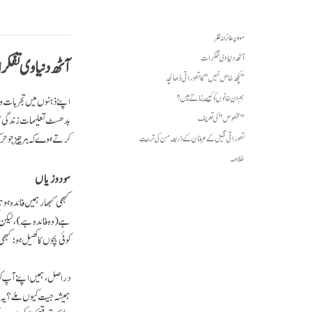
مواد پر طائرانہ نظر
آٹھ دنیاوی تفکرات
آٹھ دنیاوی تفک
"کچھ خاص نہیں" کا تصوراتی ڈھانچہ
ہم ان خانوں کو کیسے بناتے ہیں؟
اپنے ذہنوں میں تجربات و
بدھسٹ تعلیمات زندگی می
"مخصوص" کی تعریف
کرتے ہوے کہ ہر چیز جو 
تصوراتی تخیل کے عرفان کے ذریعہ من کی تربیت
خلاصہ
سود و زیاں
کبھی کبھار ہمیں فائدہ ہوت
ہے (وہ فائدہ ہے)، لیکن 
کوئی بچوں کا کھیل ہو؛ کبھ
دراصل، ہمیں اپنے آپ کو ی
ہمیشہ جیت کیوں ملے؟ یہ ا