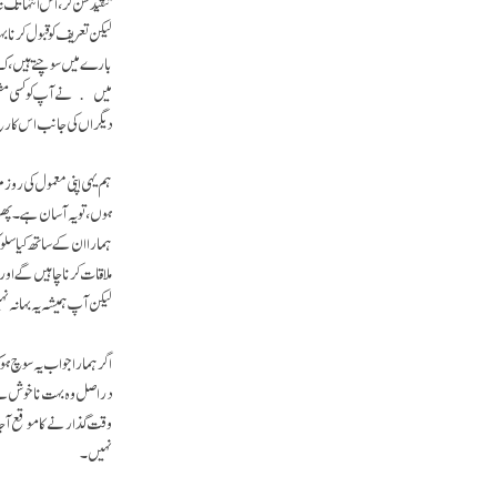
تنقید سن کر، اس انتہا تک 
لیکن تعریف کو قبول کرن
بارے میں سوچتے ہیں، کہ ہم
میں نے آپ کو کسی مشکل م
دیگراں کی جانب اس کا ر
ہم یہی اپنی معمول کی رو
ہوں، تو یہ آسان ہے۔ پھر
ہمارا ان کے ساتھ کیا سلو
ملاقات کرنا چاہیں گے او
لیکن آپ ہمیشہ یہ بہانہ ن
اگر ہمارا جواب یہ سوچ ہو ک
دراصل وہ بہت ناخوش ہے، او
وقت گذارنے کا موقع آجاۓ
نہیں۔