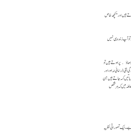
ہوتے ہیں اور "کچھ خاص
و تو آپ زندہ ہی نہیں
 چڑھاؤ پر ہوتے ہیں تو
تنی ڈرامائی نہ ہو، اور
 باتیں کہہ جاتے ہیں جن
لہ میں کہ ہر شخص
ہے۔ ایک تصوراتی نظریہ