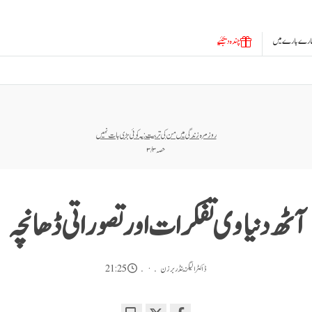
ارے بارے میں
چندہ دیجئیے
روز مرہ زندگی میں من کی تربیت: یہ کوئی بڑی بات نہیں
حصہ ۳ / ۳
آٹھ دنیاوی تفکرات اور تصوراتی ڈھانچہ
ڈاکٹر الیگزینڈر برزن
21:25