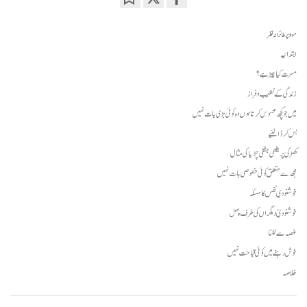
Bookmark
Share
on
مواد پر طائرانہ نظر
facebook
ابتدائیہ
مسرت کیا چیز ہے؟
زندگی کے نشیب و فراز
میں جو کچھ محسوس کرتا ہوں وہ کوئی بڑی بات نہیں
بس کر ڈالئیے
کھڑکی پر بیٹھی جنگلی چڑیا کی مثال
مجھ سے متعلق کوئی خصوصی بات نہیں
خوشنودیِ نفس کا مسئلہ
خوشنودیِٔ دیگراں کی طرف پہل
غصہ سے نمٹنا
خوش رہنے میں کوئی قباحت نہیں
خلاصہ