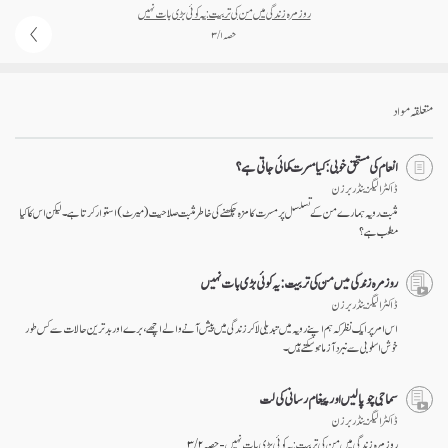
روز مرہ زندگی میں من کی تربیت: یہ کوئی بڑی بات نہیں
حصہ ۱ / ۳
متعلقہ مواد
انعام کی مستحق خوبی: کیا مسرت کمائی جاتی ہے؟
ڈاکٹر الیگزینڈر برزن
مثبت رویہ ہمارے من کے تسلسل پر مسرت کا مزہ چکھنے کی خاطر مثبت صلاحیت (میرٹ) استوار کرتا ہے۔ لیکن اس کا کیا
مطلب ہے؟
روز مرہ زندگی میں من کی تربیت: یہ کوئی بڑی بات نہیں
ڈاکٹر الیگزینڈر برزن
اس امر پر ایک نظر کہ ہم اپنے رویہ میں تبدیلی لا کر زندگی میں پیش آنے والے اچھے، برے اور بد ترین حالات سے کس طور
خوش اسلوبی سے نبرد آزما ہو سکتے ہیں۔
سماجی چوپالیں اور پیغام رسانی کی لت
ڈاکٹر الیگزینڈر برزن
روز مرہ زندگی میں من کی تربیت: یہ کوئی بڑی بات نہیں - حصہ ۲ / ۳