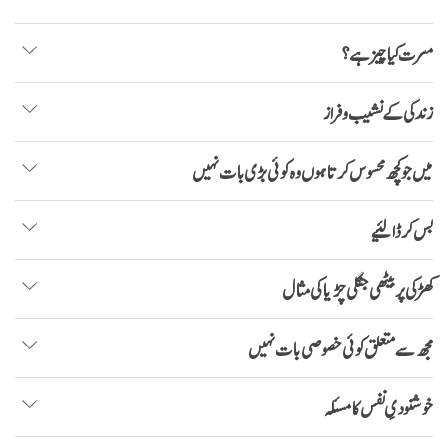
مسرت کیا چیز ہے؟
زندگی کے نشیب و فراز
میں جو کچھ محسوس کرتا ہوں وہ کوئی بڑی بات نہیں
بس کر ڈالئیے
کھڑکی پر بیٹھی جنگلی چڑیا کی مثال
مجھ سے متعلق کوئی خصوصی بات نہیں
خوشنودیِ نفس کا مسئلہ