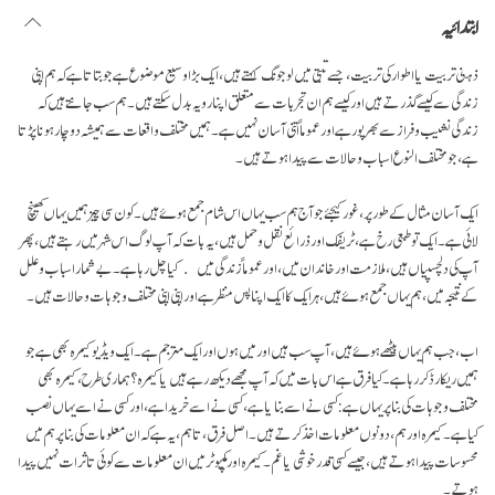
ابتدائیہ
ذہنی تربیت یا اطوار کی تربیت، جسے تبتی میں لوجونگ کہتے ہیں، ایک بڑا وسیع موضوع ہے جو بتاتا ہے کہ ہم اپنی
زندگی سے کیسے گذرتے ہیں اور کیسے ہم ان تجربات سے متعلق اپنا رویہ بدل سکتے ہیں۔ ہم سب جانتے ہیں کہ
زندگی نشیب و فراز سے بھرپور ہے اور عموماً اتنی آسان نہیں ہے۔ ہمیں مختلف واقعات سے ہمیشہ دوچار ہونا پڑتا
ہے، جو مختلف النوع اسباب و حالات سے پیدا ہوتے ہیں۔
ایک آسان مثال کے طور پر، غور کیجئے جو آج ہم سب یہاں اس شام جمع ہوۓ ہیں۔ کون سی چیز ہمیں یہاں کھینچ
لائی ہے۔ ایک تو طبعی رخ ہے، ٹریفک اور ذرائع نقل و حمل ہیں، یہ بات کہ آپ لوگ اس شہر میں رہتے ہیں، پھر
آپ کی دلچسپیاں ہیں، ملازمت اور خاندان میں، اور عموماً زندگی میں کیا چل رہا ہے ۔ بے شمار اسباب و علل
کے نتیجہ میں، ہم یہاں جمع ہوۓ ہیں، ہر ایک کا ایک اپنا پس منظر ہے اور اپنی اپنی مختلف وجوہات و حالات ہیں۔
اب، جب ہم یہاں بیٹھے ہوۓ ہیں، آپ سب ہیں اور میں ہوں اور ایک مترجم ہے۔ ایک ویڈیو کیمرہ بھی ہے جو
ہمیں ریکارڈ کر رہا ہے۔ کیا فرق ہے اس بات میں کہ آپ مجھے دیکھ رہے ہیں یا کیمرہ ؟ ہماری طرح، کیمرہ بھی
مختلف وجوہات کی بنا پر یہاں ہے: کسی نے اسے بنایا ہے، کسی نے اسے خریدا ہے، اور کسی نے اسے یہاں نصب
کیا ہے۔ کیمرہ اور ہم، دونوں معلومات اخذ کرتے ہیں۔ اصل فرق، تاہم، یہ ہے کہ ان معلومات کی بنا پر ہم میں
محسوسات پیدا ہوتے ہیں، جیسے کسی قدر خوشی یا غم۔ کیمرہ اور کمپیوٹر میں ان معلومات سے کوئی تاثرات نہیں پیدا
ہوتے۔