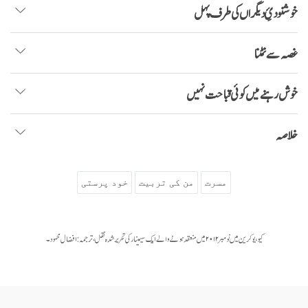
خوشنودیِٔ دیگراں کی طرف پہل
غصہ سے نمٹنا
خوش رہنے میں کوئی قباحت نہیں
خلاصہ
مسرت
من کی تربیت
خود پرستی
کیو، یوکرین میں نومبر ۲۰۱۲ میں منعقد ہونے والے ایک سیمینار کی تحریر شدہ نقل، ترجمہ: افضال محمود۔