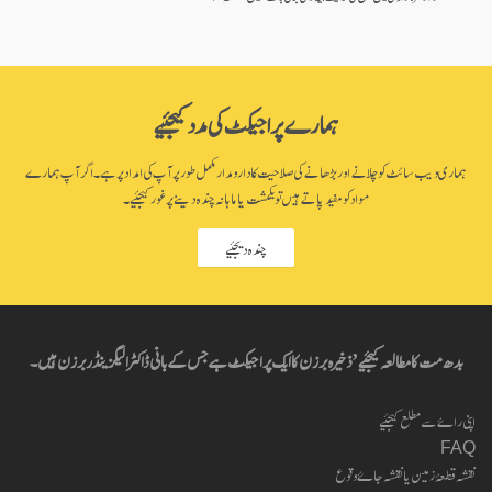
ہمارے پراجیکٹ کی مدد کیجئیے
ہماری ویب سائٹ کو چلانے اور بڑھانے کی صلاحیت کا دارومدار مکمل طور پر آپ کی امداد پر ہے۔ اگر آپ ہمارے
مواد کو مفید پاتے ہیں تو یکمشت یا ماہانہ چندہ دینے پر غور کیجئیے۔
چندہ دیجئیے
بدھ مت کا مطالعہ کیجئیے’ ذخیرہ برزن کا ایک پراجیکٹ ہے جس کے بانی ڈاکٹر الیگزینڈر برزن ہیں۔
اپنی راۓ سے مطلع کیجئیے
FAQ
نقشہ قطعۂ زمین یا نقشہ جاۓ وقوع