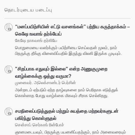
தொடர்புடைய படைப்பு
“மனப்பயிற்சியின் எட்டு வசனங்கள்” பற்றிய கருத்தாக்கம் –
கெஷே ஙவாங் தர்க்யேய்
கேஷே நாகவாங் தர்கியே
பொறுமையை வளர்க்கும் பயிற்சியை செய்வதன் மூலம், நாம்
பிறருக்கு தீங்கு விளைவிப்பதில் இருந்து விலகி இருக்க முடியும்.
"சிறப்பாக எதுவும் இல்லை" என்ற அணுகுமுறை
வாழ்க்கைக்கு ஒத்து வருமா?
முனைவர். அலெக்சாண்டர் பெர்சின்
அன்றாடம் ஏற்படும் ஏற்ற தாழ்வுகளை நாம் பெரிதாக எடுத்துக்
கொள்ளாத போது வாழ்க்கை மிகவும் சீராக செல்கிறது.
சமநிலைப்படுத்துதல் மற்றும் சுயத்தை மற்றவர்களுடன்
பகிர்ந்து கொள்ளுதல்
சென்சாப் செர்காங் ரின்போச்
ஞானமடையவும், பிறருக்கு பயனளிப்பதற்கும், நாம் அனைவரையும்