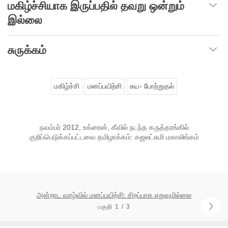
மகிழ்ச்சியாக இருப்பதில் தவறு ஒன்றும்
இல்லை
சுருக்கம்
மகிழ்ச்சி
மனப்பயிற்சி
சுய- போற்றுதல்
நவம்பர் 2012, உக்ரைன், கீவில் நடந்த கருத்தரங்கில்
குறிப்பெடுக்கப்பட்டவை தமிழாக்கம்: கஜலட்சுமி மகாலிங்கம்
அன்றாட வாழ்வில் மனப்பயிற்சி: சிறப்பாக எதுவுமில்லை
பகுதி 1 / 3