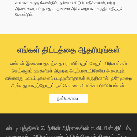
சமமாக கருத வேண்டும், நம்மை மட்டும் மதிக்காமல், மற்ற
அனைவரையும் நமது முதன்மை அக்கறையாக கருதி மதித்தல்
வேண்டும்.
எங்கள் திட்டத்தை ஆதரியுங்கள்
எங்கள் இணையதளத்தை பராமரிப்பதும் மேலும் விரிவாக்கம்
செய்வதும் உங்களின் ஆதரவு அடிப்படையிலேயே அமையும்.
எங்களது படைப்புகளைப் பயனுள்ளதாகக் கருதினால், ஒரே முறை
அல்லது மாதந்தோறும் நன்கொடை அளிக்க பரிசீலியுங்கள்.
நன்கொடை
ஸ்டடி புத்திசம் பெர்சின் ஆர்கைவ்ஸ் ஈ.வி.யின் திட்டம்,
முனைவர். அலெக்சாண்டர் பெர்சினால் நிறுவப்பட்டது.