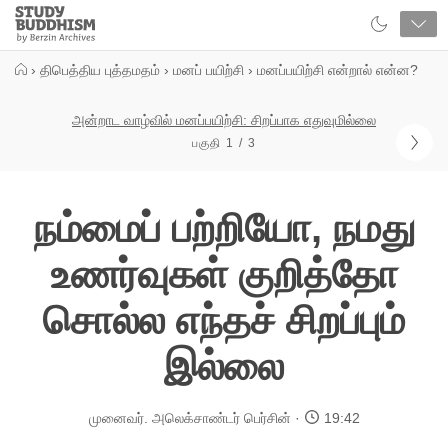
Close
Study
Buddhism
Home
›
திபெத்திய புத்தமதம்
›
மனப் பயிற்சி
›
மனப்பயிற்சி என்றால் என்ன?
அன்றாட வாழ்வில் மனப்பயிற்சி: சிறப்பாக எதுவுமில்லை
பகுதி 1 / 3
நம்மைப் பற்றியோ, நமது
உணர்வுகள் குறித்தோ
சொல்ல எந்தச் சிறப்பும்
இல்லை
முனைவர். அலெக்சாண்டர் பெர்சின்
19:42