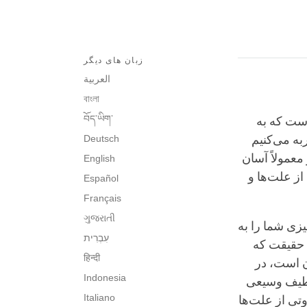
زبان های دیگر
العربية
বাংলা
བོད་ཡིག་
ست که به
به می‌کنیم
Deutsch
معمولاً آسان
English
از علت‌ها و
Español
Français
ગુજરાતી
یزی شما را به
עִבְרִית‎
 حقیقت که
हिन्दी
ن است، در
Indonesia
ي طیف وسیعی
Italiano
وتی از علت‌ها