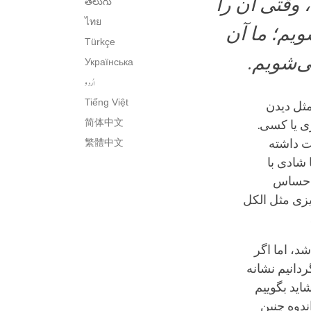
وقتی آن را
తెలుగు
ไทย
ویم؛ ما آن
Türkçe
ی‌شویم.
Українська
اُردو
Tiếng Việt
مثل دیدن
简体中文
ی یا کسی.
ت داشته
繁體中文
 شادی با
 احساس
زی مثل الکل
شد، اما اگر
ردانیم نشانه
اید بگوییم
ندوه چنین