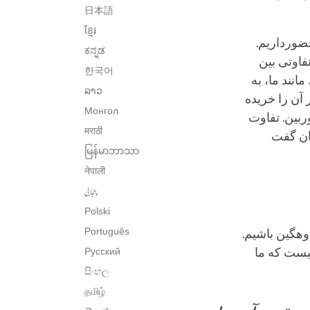
日本語
ខ្មែរ
حضورداریم.
ಕನ್ನಡ
فاوتی بین
한국어
انند ما، به
ລາວ
آن را خریده
Монгол
ربین. تفاوت
मराठी
ان گفت
မြန်မာဘာသာ
नेपाली
پنجابی
Polski
Português
وهگین باشیم.
یست که ما
Русский
සිංහල
தமிழ்