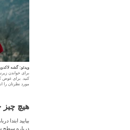
ویدئو: گشه لاکدور
برای خواندن زیرن
کنید. برای عوض ک
مورد نظرتان را انت
هیچ چیز 
بیایید ابتدا د
درباره سطح شا