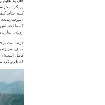
حال به تعلیم ر
رویکرد مخربما
کنیم. شاید کل
«غیرسازنده». 
که ما احساس بد
روشی سازنده‌ت
لازم است توجه
حرف نمی‌زنیم،
کامل است!» ای
که با رویکرد ما