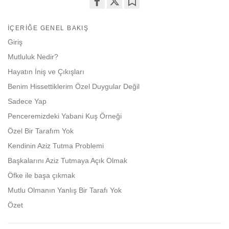
Share
Bookmark
on
İÇERIĞE GENEL BAKIŞ
facebook
Giriş
Mutluluk Nedir?
Hayatın İniş ve Çıkışları
Benim Hissettiklerim Özel Duygular Değil
Sadece Yap
Penceremizdeki Yabani Kuş Örneği
Özel Bir Tarafım Yok
Kendinin Aziz Tutma Problemi
Başkalarını Aziz Tutmaya Açık Olmak
Öfke ile başa çıkmak
Mutlu Olmanın Yanlış Bir Tarafı Yok
Özet