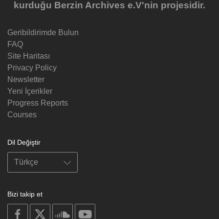
kurduğu Berzin Archives e.V'nin projesidir.
Geribildirimde Bulun
FAQ
Site Haritası
Privacy Policy
Newsletter
Yeni İçerikler
Progress Reports
Courses
Dil Değiştir
Bizi takip et
on
on
on
on
facebook
X
soundcloud
youtube