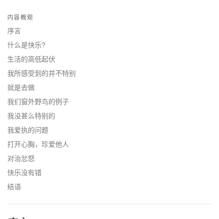
Share
Bookmark
on
内容概观
facebook
序言
什么是快乐?
生活的高低起伏
我所感受到的并不特别
就是去做
我们窗外野鸟的例子
我没甚么特别的
我爱执的问题
打开心胸，珍爱他人
对治忿怒
快乐没有错
结语