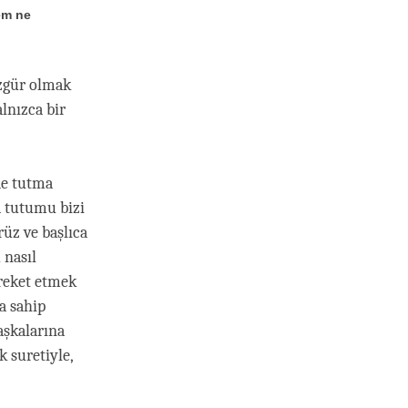
dem ne
özgür olmak
lnızca bir
de tutma
a tutumu bizi
üz ve başlıca
 nasıl
areket etmek
a sahip
aşkalarına
 suretiyle,