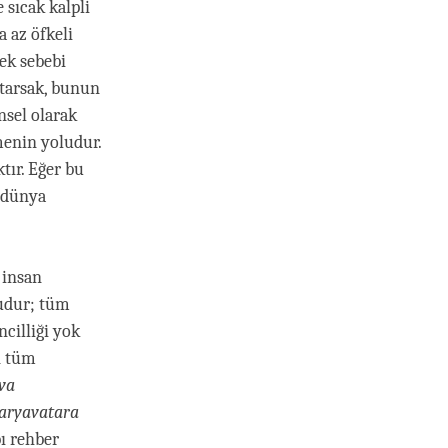
sıcak kalpli
a az öfkeli
çek sebebi
atarsak, bunun
sel olarak
menin yoludur.
tır. Eğer bu
r dünya
 insan
budur; tüm
cilliği yok
n tüm
va
aryavatara
bı rehber