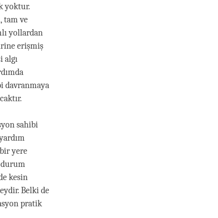
 yoktur.
, tam ve
lı yollardan
rine erişmiş
 algı
ardımda
ibi davranmaya
caktır.
syon sahibi
e yardım
bir yere
u durum
de kesin
ydir. Belki de
asyon pratik