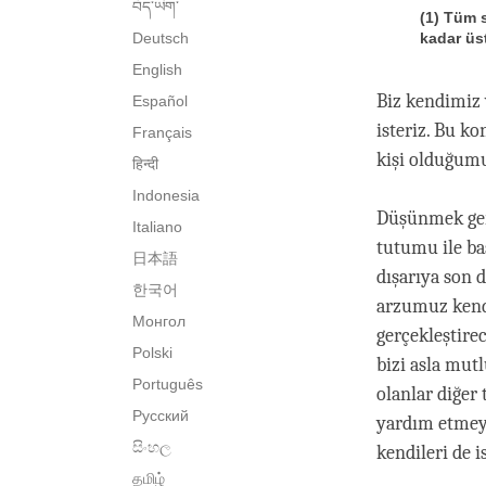
བོད་ཡིག་
(1) Tüm s
Deutsch
kadar üs
English
Biz kendimiz 
Español
isteriz. Bu k
Français
kişi olduğumuz
हिन्दी
Indonesia
Düşünmek gere
Italiano
tutumu ile ba
日本語
dışarıya son 
한국어
arzumuz kendi
Монгол
gerçekleştire
Polski
bizi asla mut
Português
olanlar diğer
Русский
yardım etmeye
සිංහල
kendileri de 
தமிழ்