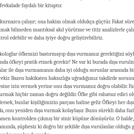
evkalade faydalı bir kitaptır.
kurnazca çalışır; ona hakim olmak oldukça güçtür. Fakat süre
lmak bilmeden mantıksal akıl yürütme ve titiz analizlerle çalı
rol edebilir ve daha iyiye doğru geliştirebiliriz.
sikologlar öfkemizi bastırmayıp dışa vurmamız gerektiğini söyl
sında öfkeyi pratik etmek gerekir! Ne var ki burada dışa vurul
nlar ile dışa vurmamanın daha iyi olduğu sorunlar arasında b
kir. Bazen hakikaten haksızlığa uğradığımız takdirde sorun
esine izin vermek yerine onu dışa vurmamız doğru olabilir. F
vurmak hiçbir zaman doğru değildir. Öfke gibi rahatsız edici 
ersek, bunlar kişiliğimizin parçası haline gelir. Öfkeyi her dış
 onu yeniden dışa vurmak kolaylaşır. Bunu sürekli daha fazl
en kontrolden çıkmış bir sinir küpüne dönüşürüz. O halde, 
amında, şüphesiz ki doğru bir şekilde dışa vurulanlar olduğu g