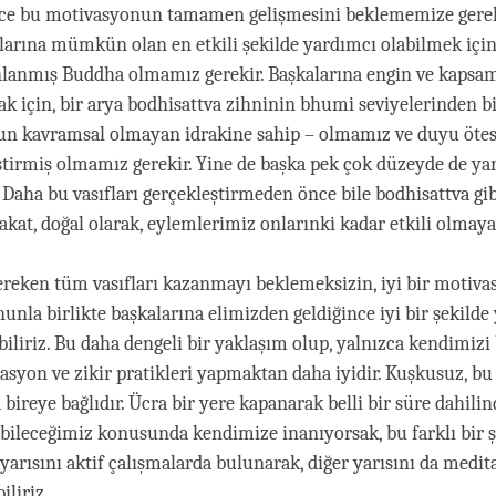
e bu motivasyonun tamamen gelişmesini beklememize gerek
alarına mümkün olan en etkili şekilde yardımcı olabilmek için
nlanmış Buddha olmamız gerekir. Başkalarına engin ve kapsam
k için, bir arya bodhisattva zihninin bhumi seviyelerinden bi
un kavramsal olmayan idrakine sahip – olmamız ve duyu ötesi
iştirmiş olmamız gerekir. Yine de başka pek çok düzeyde de y
. Daha bu vasıfları gerçekleştirmeden önce bile bodhisattva g
 Fakat, doğal olarak, eylemlerimiz onlarınki kadar etkili olmaya
gereken tüm vasıfları kazanmayı beklemeksizin, iyi bir motiva
nunla birlikte başkalarına elimizden geldiğince iyi bir şekild
iliriz. Bu daha dengeli bir yaklaşım olup, yalnızca kendimizi 
asyon ve zikir pratikleri yapmaktan daha iyidir. Kuşkusuz, b
ireye bağlıdır. Ücra bir yere kapanarak belli bir süre dahilin
abileceğimiz konusunda kendimize inanıyorsak, bu farklı bir şe
arısını aktif çalışmalarda bulunarak, diğer yarısını da medit
iliriz.