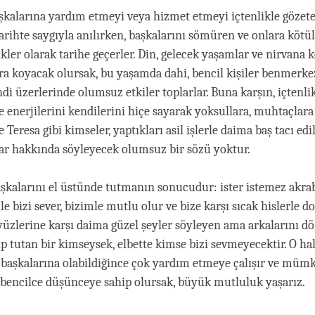
aşkalarına yardım etmeyi veya hizmet etmeyi içtenlikle gözet
 tarihte saygıyla anılırken, başkalarını sömüren ve onlara köt
ikler olarak tarihe geçerler. Din, gelecek yaşamlar ve nirvana
ra koyacak olursak, bu yaşamda dahi, bencil kişiler benmerke
i üzerlerinde olumsuz etkiler toplarlar. Buna karşın, içtenli
e enerjilerini kendilerini hiçe sayarak yoksullara, muhtaçlara 
Teresa gibi kimseler, yaptıkları asil işlerle daima baş tacı edili
r hakkında söyleyecek olumsuz bir sözü yoktur.
aşkalarını el üstünde tutmanın sonucudur: ister istemez akr
e bizi sever, bizimle mutlu olur ve bize karşı sıcak hislerle dol
yüzlerine karşı daima güzel şeyler söyleyen ama arkalarını 
ıp tutan bir kimseysek, elbette kimse bizi sevmeyecektir. O ha
 başkalarına olabildiğince çok yardım etmeye çalışır ve müm
bencilce düşünceye sahip olursak, büyük mutluluk yaşarız.