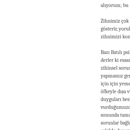
alıyorum; bu f
Zihnimiz çok 
gösterir, yoru
zihnimizi kont
Bazı Batılı p
derler ki esa
zihinsel soru
yapmamız gere
için için yem
öfkeyle dışa 
duyguları besl
vurduğumuzda,
sonunda tamam
sorunlar bağl