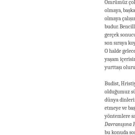
Ömrümüz çok u
olmaya, başka
olmaya çalışı
budur. Bencil
gerçek sonucu
son sıraya ko
O halde gelec
yaşam içerisin
yurttaşı oluru
Budist, Hrist
olduğumuz sür
dünya dinleri
etmeye ve baş
yöntemlere sa
Davranışına 
bu konuda son