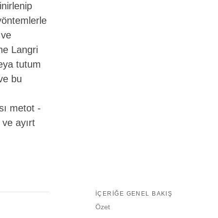
nirlenip
 yöntemlerle
 ve
he Langri
veya tutum
 ve bu
ası metot -
 ve ayırt
İÇERIĞE GENEL BAKIŞ
Özet