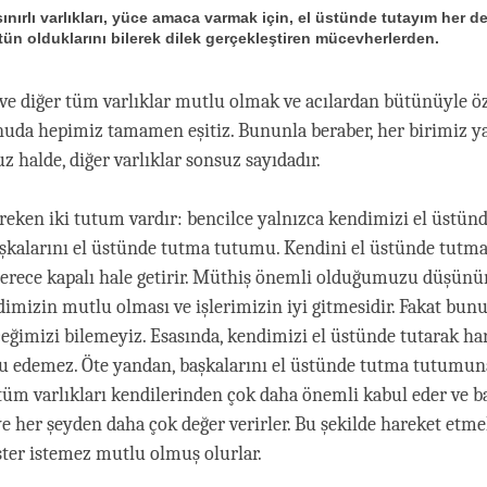
ınırlı varlıkları, yüce amaca varmak için, el üstünde tutayım her 
tün olduklarını bilerek dilek gerçekleştiren mücevherlerden.
ve diğer tüm varlıklar mutlu olmak ve acılardan bütünüyle 
onuda hepimiz tamamen eşitiz. Bununla beraber, her birimiz ya
 halde, diğer varlıklar sonsuz sayıdadır.
ken iki tutum vardır: bencilce yalnızca kendimizi el üstün
şkalarını el üstünde tutma tutumu. Kendini el üstünde tutm
derece kapalı hale getirir. Müthiş önemli olduğumuzu düşünür
mizin mutlu olması ve işlerimizin iyi gitmesidir. Fakat bunu
ceğimizi bilemeyiz. Esasında, kendimizi el üstünde tutarak h
lu edemez. Öte yandan, başkalarını el üstünde tutma tutumun
 tüm varlıkları kendilerinden çok daha önemli kabul eder ve b
 her şeyden daha çok değer verirler. Bu şekilde hareket etmek
ister istemez mutlu olmuş olurlar.