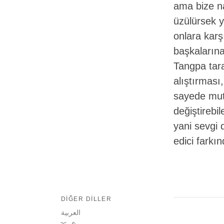
ama bize na
üzülürsek ya
onlara karş
başkalarına
Tangpa tara
alıştırması,
sayede muts
değiştirebil
yani sevgi d
edici farkın
DIĞER DILLER
العربية