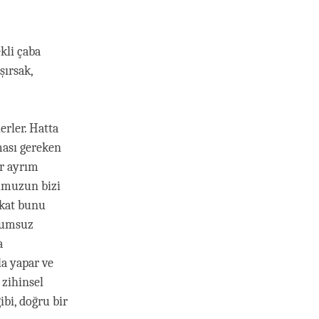
kli çaba
şırsak,
erler. Hatta
ması gereken
ir ayrım
umuzun bizi
akat bunu
olumsuz
a
a yapar ve
zihinsel
ibi, doğru bir