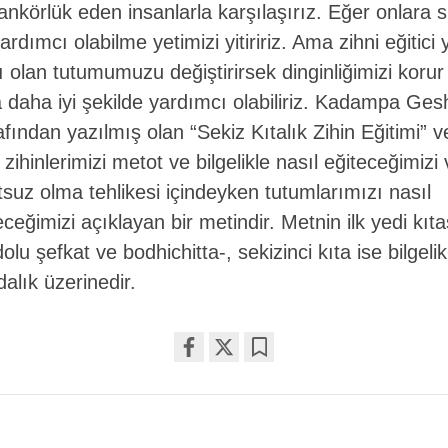
nkörlük eden insanlarla karşılaşırız. Eğer onlara si
rdımcı olabilme yetimizi yitiririz. Ama zihni eğitici
ı olan tutumumuzu değiştirirsek dinginliğimizi korur
 daha iyi şekilde yardımcı olabiliriz. Kadampa Ges
fından yazılmış olan “Sekiz Kıtalık Zihin Eğitimi” 
 zihinlerimizi metot ve bilgelikle nasıl eğiteceğimizi
uz olma tehlikesi içindeyken tutumlarımızı nasıl
eceğimizi açıklayan bir metindir. Metnin ilk yedi kıt
olu şefkat ve bodhichitta-, sekizinci kıta ise bilgelik
dalık üzerinedir.
Share
Bookmark
on
facebook