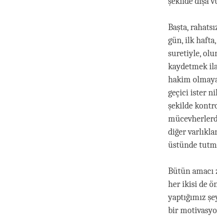
şekilde dışa 
Başta, rahats
gün, ilk hafta
suretiyle, ol
kaydetmek il
hakim olmaya b
geçici ister 
şekilde kontr
mücevherlerde
diğer varlıkl
üstünde tutma
Bütün amacı z
her ikisi de 
yaptığımız şe
bir motivasyo