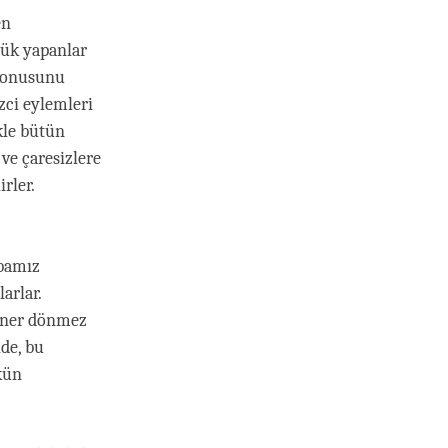
en
ülük yapanlar
 konusunu
zci eylemleri
kle bütün
ve çaresizlere
rler.
abamız
arlar.
döner dönmez
lde, bu
kün