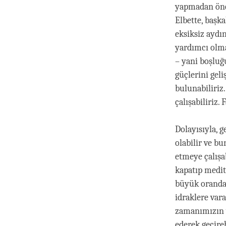
yapmadan önc
Elbette, başk
eksiksiz aydı
yardımcı olma
– yani boşluğ
güçlerini gel
bulunabiliriz
çalışabiliriz.
Dolayısıyla, 
olabilir ve bu
etmeye çalışab
kapatıp medit
büyük oranda b
idraklere var
zamanımızın y
ederek geçireb