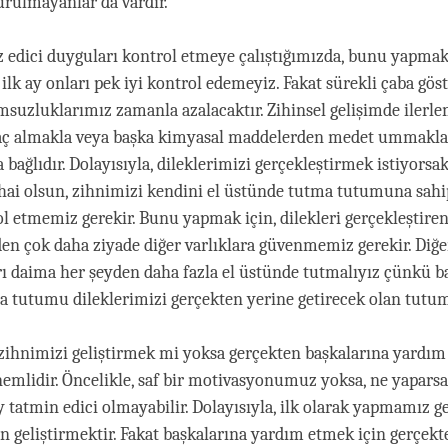
vurulmayanlar da vardır.
ız edici duyguları kontrol etmeye çalıştığımızda, bunu yapmak 
, ilk ay onları pek iyi kontrol edemeyiz. Fakat sürekli çaba gö
umsuzluklarımız zamanla azalacaktır. Zihinsel gelişimde ilerl
aç almakla veya başka kimyasal maddelerden medet ummakla
ağlıdır. Dolayısıyla, dileklerimizi gerçekleştirmek istiyorsak
nihai olsun, zihnimizi kendini el üstünde tutma tutumuna sah
ol etmemiz gerekir. Bunu yapmak için, dilekleri gerçekleştire
n çok daha ziyade diğer varlıklara güvenmemiz gerekir. Diğer 
arı daima her şeyden daha fazla el üstünde tutmalıyız çünkü ba
 tutumu dileklerimizi gerçekten yerine getirecek olan tutu
ihnimizi geliştirmek mi yoksa gerçekten başkalarına yardım 
önemlidir. Öncelikle, saf bir motivasyonumuz yoksa, ne yapars
y tatmin edici olmayabilir. Dolayısıyla, ilk olarak yapmamız g
n geliştirmektir. Fakat başkalarına yardım etmek için gerçekt