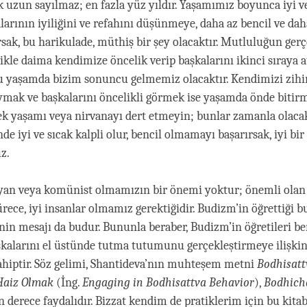
zun sayılmaz; en fazla yüz yıldır. Yaşamımız boyunca iyi ve 
larının iyiliğini ve refahını düşünmeye, daha az bencil ve dah
rsak, bu harikulade, müthiş bir şey olacaktır. Mutluluğun ger
likle daima kendimize öncelik verip başkalarını ikinci sıraya 
 yaşamda bizim sonuncu gelmemiz olacaktır. Kendimizi zihin
ymak ve başkalarını öncelikli görmek ise yaşamda önde bitir
ek yaşamı veya nirvanayı dert etmeyin; bunlar zamanla olacak
de iyi ve sıcak kalpli olur, bencil olmamayı başarırsak, iyi bi
z.
iyan veya komünist olmamızın bir önemi yoktur; önemli olan
ece, iyi insanlar olmamız gerektiğidir. Budizm’in öğrettiği 
nin mesajı da budur. Bununla beraber, Budizm’in öğretileri ben
kalarını el üstünde tutma tutumunu gerçekleştirmeye ilişki
hiptir. Söz gelimi, Shantideva’nın muhteşem metni
Bodhisatt
Haiz Olmak
(İng.
Engaging in Bodhisattva Behavior
),
Bodhich
 derece faydalıdır. Bizzat kendim de pratiklerim için bu kita