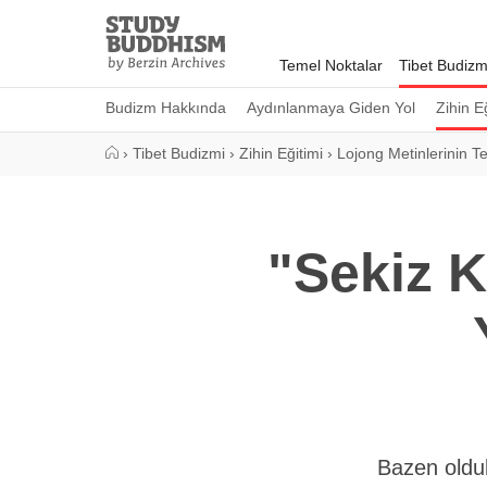
Close
Study
Buddhism
Temel Noktalar
Tibet Budizm
Home
Budizm Hakkında
Aydınlanmaya Giden Yol
Zihin E
›
Tibet Budizmi
›
Zihin Eğitimi
›
Lojong Metinlerinin Tef
"Sekiz K
Bazen olduk