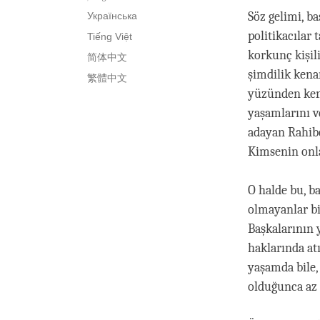
Söz gelimi, b
Українська
politikacılar
Tiếng Việt
korkunç kişil
简体中文
şimdilik kena
繁體中文
yüzünden kend
yaşamlarını v
adayan Rahibe 
Kimsenin onla
O halde bu, b
olmayanlar bil
Başkalarının 
haklarında at
yaşamda bile,
olduğunca az 