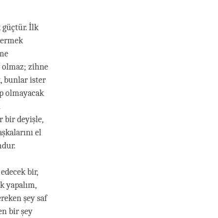
güçtür. İlk
stermek
eme
 olmaz; zihne
, bunlar ister
ip olmayacak
n
bir deyişle,
şkalarını el
mdur.
edecek bir,
ak yapalım,
ereken şey saf
en bir şey