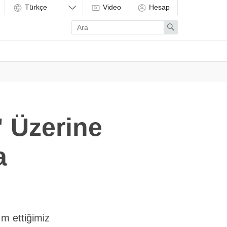
Video
Hesap
Enter
Search
search
term
" Üzerine
a
m ettiğimiz