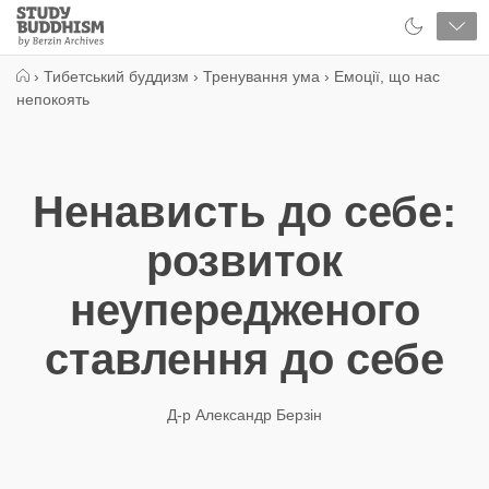
Close
Study
Buddhism
Home
›
Тибетський буддизм
›
Тренування ума
›
Емоції, що нас
непокоять
Ненависть до себе:
розвиток
неупередженого
ставлення до себе
Д-р Александр Берзін