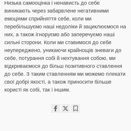
Низька самооцінка і ненависть до себе
виникають через забарвлене негативними
емоціями сприйняття себе, коли ми
перебільшуємо наші недоліки й зациклюємося на
них, а також ігноруємо або заперечуємо наші
сильні сторони. Коли ми ставимося до себе
неупереджено, уникаючи крайнощів зневаги до
себе, потурання собі й нехтування собою, ми
відкриваємося до більш позитивного ставлення
до себе. З таким ставленням ми можемо плекати
свої добрі якості, а також приносити більше
користі як собі, так і іншим.
Share
Bookmark
on
facebook