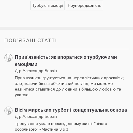
Турбуючі емоції
Неупередженість
ПОВʼЯЗАНІ СТАТТІ
Прив'язаність: як впоратися з турбуючими
емоціями
Д-р Александр Берзін
Прив'язаність ґрунтується на нереалістичних проєкціях;
але, маючи більш об'єктивний погляд, ми можемо
навчитися ставитися до людини з більшою любов'ю та
увагою.
Вісім мирських турбот і концептуальна основа
Д-р Александр Берзін
Тренування ума в повсякденному житті: "нічого
особливого" - Частина 3 з 3