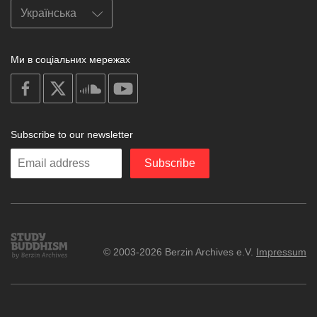
Ми в соціальних мережах
on
on
on
on
facebook
X
soundcloud
youtube
Subscribe to our newsletter
Enter
Subscribe
your
email
Study
© 2003-2026 Berzin Archives e.V.
Impressum
Buddhism
Home