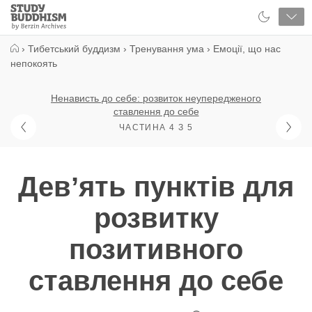
Close
Study
Buddhism
Home
›
Тибетський буддизм
›
Тренування ума
›
Емоції, що нас
непокоять
Ненависть до себе: розвиток неупередженого
ставлення до себе
ЧАСТИНА 4 З 5
Девʼять пунктів для
розвитку
позитивного
ставлення до себе