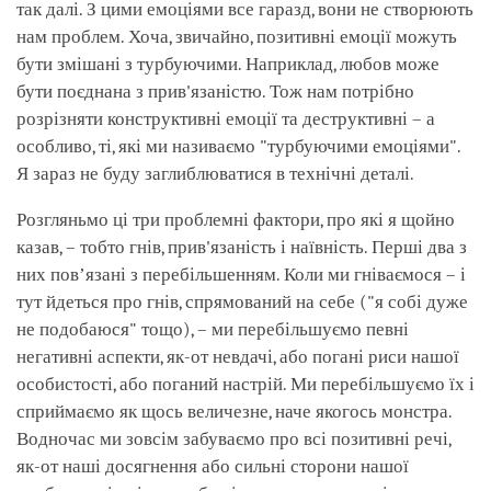
так далі. З цими емоціями все гаразд, вони не створюють
нам проблем. Хоча, звичайно, позитивні емоції можуть
бути змішані з турбуючими. Наприклад, любов може
бути поєднана з прив'язаністю. Тож нам потрібно
розрізняти конструктивні емоції та деструктивні – а
особливо, ті, які ми називаємо "турбуючими емоціями".
Я зараз не буду заглиблюватися в технічні деталі.
Розгляньмо ці три проблемні фактори, про які я щойно
казав, – тобто гнів, прив'язаність і наївність. Перші два з
них повʼязані з перебільшенням. Коли ми гніваємося – і
тут йдеться про гнів, спрямований на себе ("я собі дуже
не подобаюся" тощо), – ми перебільшуємо певні
негативні аспекти, як-от невдачі, або погані риси нашої
особистості, або поганий настрій. Ми перебільшуємо їх і
сприймаємо як щось величезне, наче якогось монстра.
Водночас ми зовсім забуваємо про всі позитивні речі,
як-от наші досягнення або сильні сторони нашої