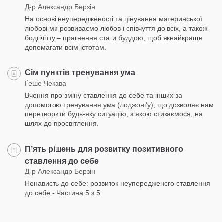
Д-р Александр Берзін
На основі неупередженості та цінування материнської
любові ми розвиваємо любов і співчуття до всіх, а також
бодгічітту – прагнення стати буддою, щоб якнайкраще
допомагати всім істотам.
Сім пунктів тренування ума
Ґеше Чекава
Вчення про зміну ставлення до себе та інших за
допомогою тренування ума (лоджонґу), що дозволяє нам
перетворити будь-яку ситуацію, з якою стикаємося, на
шлях до просвітлення.
Пʼять рішень для розвитку позитивного
ставлення до себе
Д-р Александр Берзін
Ненависть до себе: розвиток неупередженого ставлення
до себе - Частина 5 з 5