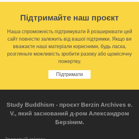
Підтримайте наш проєкт
Наша спроможність підтримувати й розширювати цей
сайт повністю залежить від вашої підтримки. Якщо ви
вважаєте наші матеріали корисними, будь ласка,
розгляньте можливість зробити разову або щомісячну
пожертву.
Підтримати
Study Buddhism - проєкт Berzin Archives e.
V., який заснований д-ром Александром
Берзіним.