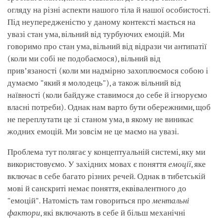
огляду на різні аспекти нашого тіла й нашої особистості.
Під неупередженістю у даному контексті мається на
увазі стан ума, вільний від турбуючих емоцій. Ми
говоримо про стан ума, вільний від відрази чи антипатії
(коли ми собі не подобаємося), вільний від
привʼязаності (коли ми надмірно захоплюємося собою і
думаємо "який я молодець"), а також вільний від
наївності (коли байдуже ставимося до себе й ігноруємо
власні потреби). Однак нам варто бути обережними, щоб
не переплутати це зі станом ума, в якому не виникає
жодних емоцій. Ми зовсім не це маємо на увазі.
Проблема тут полягає у концептуальній системі, яку ми
використовуємо. У західних мовах є поняття
емоції
, яке
включає в себе багато різних речей. Однак в тибетській
мові й санскриті немає поняття, еквівалентного до
"емоцій". Натомість там говориться про
ментальні
фактори
, які включають в себе й більш механічні