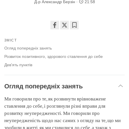
Д-р Александр Берзін
21:58
Share
Bookmark
on
ЗМІСТ
facebook
Огляд попередніх занять
Розвиток позитивного, здорового ставлення до себе
Дев'ять пунктів
Огляд попередніх занять
Ми говорили про те, як розвинути врівноважене
ставлення до себе, і розглянули різні вправи для
розвитку неупередженості. Ми говорили про
неупередженість щодо нас самих з огляду на те, що ми
зробили в житті, як ми ставилися до себе, а також з