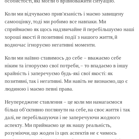
особистості, які могли б врівноважити ситуацію.
Коли ми відчуваємо прив'язаність і маємо завищену
самооцінку, тоді ми робимо все навпаки. Ми
сприймаємо як щось надзвичайне й перебільшуємо наші
хороші якості й позитивні події з нашого життя, й
водночас ігноруємо негативні моменти.
Коли ми наївно ставимось до себе – вважаємо себе
ніким та ігноруємо свої потреби, – то впадаємо в іншу
крайність і заперечуємо будь-які свої якості: як
позитивні, так і негативні. Ми навіть не визнаємо, що є
людиною і маємо певні права.
Неупереджене ставлення – це коли ми намагаємося
більш об'єктивно поглянути на себе, на своє життя і так
далі, не перебільшуючи і не заперечуючи жодного
аспекту. Ми приймаємо це як нашу реальність,
розуміючи, що жоден із цих аспектів не є чимось