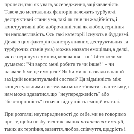
процеси, такі як увага, зосередження, зацікавленість.
Також до ментальних факторів належать турбуючі,
деструктивні стани ума, такі як гнів чи жадібність, і
конструктивні або доброчинні, такі як любов, терпіння
чи наполегливість. Ось такі категорії існують в буддизмі.
Деякі з цих факторів (конструктивних, деструктивних та
турбуючих станів ума) можна назвати емоціями, а деякі,
як-от нерішучі сумніви, коливання – ні. Тобто коли ми
думаємо: "Чи варто мені робити те чи інше?" – чи
назвали б ми це емоцією? Як би ми це назвали в нашій
західній концептуальній системі? Ця відмінність між
концептуальними системами може збивати з пантелику, і
нам може здаватися, що "неупередженість" або
"безсторонність" означає відсутність емоцій взагалі.
При розгляді неупередженості до себе, ми не говоримо
про те, щоби позбутися так званих
позитивних емоцій
,
таких як терпіння, завзяття, любов, співчуття, щедрість і