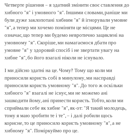
Четверте рішення – я здатний змінити своє ставлення до
хибного "я" і умовного "я". Іншими словами, раніше ми
були дуже заклопотані хибним "я" й ігнорували умовне
"я", а тепер ми хочемо поміняти це місцями. Це не
означає, що тепер ми будемо невротично зациклені на
умовному "я". Скоріше, ми намагаємося дбати про
умовне "я" у здоровий спосіб і не звертати увагу на
хибне "я", бо його взагалі ніколи не існувало.
І ми дійсно здатні на це. Чому? Тому що коли ми
приносили користь собі в минулому, ми насправді
приносили користь умовному "я". До того ж оскільки
хибного "я" взагалі не існує, ми не можемо ані
зашкодити йому, ані принести користь. Тобто, коли ми
сприймали себе як хибне "я", як-от: "Я такий молодець,
тому я маю зробити те і те", – і далі робили щось
корисне, то це приносило користь умовному "я", а не
хибному "я". Поміркуймо про це.