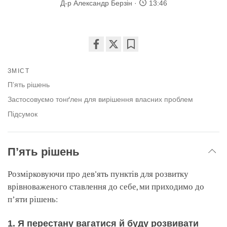
Д-р Александр Берзін
13:46
Share
Bookmark
on
ЗМІСТ
facebook
Пʼять рішень
Застосовуємо тонґлен для вирішення власних проблем
Підсумок
Пʼять рішень
Розмірковуючи про дев'ять пунктів для розвитку
врівноваженого ставлення до себе, ми приходимо до
пʼяти рішень:
1. Я перестану вагатися й буду розвивати