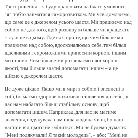
Третє рішення – я буду працювати на благо умовного
"я", тобто займатися саморозвитком. Ми усвідомлюємо,
що саме це є джерелом усього щастя. Ми працюємо над
собою не для того, щоб розвинути більше чи краще его
– суть не в цьому. Йдеться про те, що чим більше ми
працюємо над собою, вдосконалюємо себе, тим більш
щасливими і спроможними приносити користь іншим
ми стаємо. Чим більше ми розвиваємо свої хороші
якості, тим більше здатні допомагати іншим – а це
дійсно є джерелом щастя.
Це дуже цікаво. Якщо ми в мирі з собою і впевнені в
собі, бо маємо здорове позитивне ставлення до себе, це
дає нам набагато більш стабільну основу, щоб
допомагати іншим. Наприклад, для нас не матиме
значення, подякувала нам інша людина чи ні, бо наш
настрій від цього не зміниться. Ми не будемо думати:
"Мені подякували! Я такий молодець", – або: "Мені не