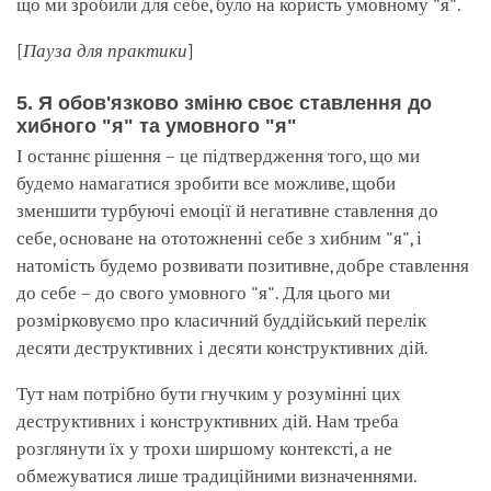
що ми зробили для себе, було на користь умовному "я".
[
Пауза для практики
]
5. Я обов'язково зміню своє ставлення до
хибного "я" та умовного "я"
І останнє рішення – це підтвердження того, що ми
будемо намагатися зробити все можливе, щоби
зменшити турбуючі емоції й негативне ставлення до
себе, основане на ототожненні себе з хибним "я", і
натомість будемо розвивати позитивне, добре ставлення
до себе – до свого умовного "я". Для цього ми
розмірковуємо про класичний буддійський перелік
десяти деструктивних і десяти конструктивних дій.
Тут нам потрібно бути гнучким у розумінні цих
деструктивних і конструктивних дій. Нам треба
розглянути їх у трохи ширшому контексті, а не
обмежуватися лише традиційними визначеннями.