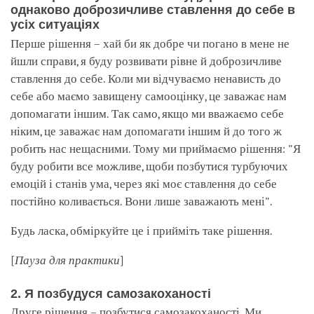
однаково доброзичливе ставлення до себе в
усіх ситуаціях
Перше рішення – хай би як добре чи погано в мене не
йшли справи, я буду розвивати рівне й доброзичливе
ставлення до себе. Коли ми відчуваємо ненависть до
себе або маємо завищену самооцінку, це заважає нам
допомагати іншим. Так само, якщо ми вважаємо себе
ніким, це заважає нам допомагати іншим й до того ж
робить нас нещасними. Тому ми приймаємо рішення: "Я
буду робити все можливе, щоби позбутися турбуючих
емоцій і станів ума, через які моє ставлення до себе
постійно коливається. Вони лише заважають мені".
Будь ласка, обміркуйте це і прийміть таке рішення.
[
Пауза для практики
]
2. Я позбудуся самозакоханості
Друге рішення – позбутися самозакоханості. Ми