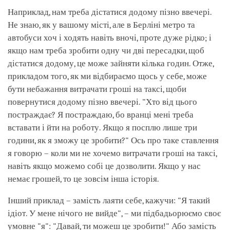
Наприклад, нам треба дістатися додому пізно ввечері.
Не знаю, як у вашому місті, але в Берліні метро та
автобуси хоч і ходять навіть вночі, проте дуже рідко; і
якщо нам треба зробити одну чи дві пересадки, щоб
дістатися додому, це може зайняти кілька годин. Отже,
прикладом того, як ми відбираємо щось у себе, може
бути небажання витрачати гроші на таксі, щоби
повернутися додому пізно ввечері. "Хто від цього
постраждає? Я постраждаю, бо вранці мені треба
вставати і йти на роботу. Якщо я посплю лише три
години, як я зможу це зробити?" Ось про таке ставлення
я говорю – коли ми не хочемо витрачати гроші на таксі,
навіть якщо можемо собі це дозволити. Якщо у нас
немає грошей, то це зовсім інша історія.
Інший приклад – замість лаяти себе, кажучи: "Я такий
ідіот. У мене нічого не вийде", – ми підбадьорюємо своє
умовне "я": "Давай, ти можеш це зробити!" Або замість