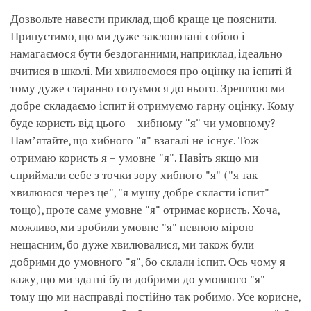
Дозвольте навести приклад, щоб краще це пояснити.
Припустимо, що ми дуже заклопотані собою і
намагаємося бути бездоганними, наприклад, ідеально
вчитися в школі. Ми хвилюємося про оцінку на іспиті й
тому дуже старанно готуємося до нього. Зрештою ми
добре складаємо іспит й отримуємо гарну оцінку. Кому
буде користь від цього – хибному "я" чи умовному?
Памʼятайте, що хибного "я" взагалі не існує. Тож
отримаю користь я – умовне "я". Навіть якщо ми
сприймали себе з точки зору хибного "я" ("я так
хвилююся через це", "я мушу добре скласти іспит"
тощо), проте саме умовне "я" отримає користь. Хоча,
можливо, ми зробили умовне "я" певною мірою
нещасним, бо дуже хвилювалися, ми також були
добрими до умовного "я", бо склали іспит. Ось чому я
кажу, що ми здатні бути добрими до умовного "я" –
тому що ми насправді постійно так робимо. Усе корисне,