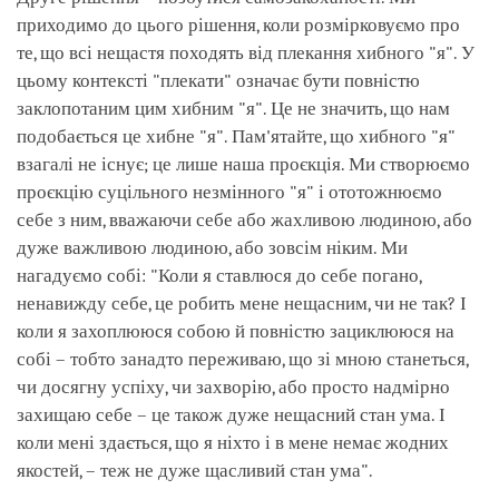
приходимо до цього рішення, коли розмірковуємо про
те, що всі нещастя походять від плекання хибного "я". У
цьому контексті "плекати" означає бути повністю
заклопотаним цим хибним "я". Це не значить, що нам
подобається це хибне "я". Пам'ятайте, що хибного "я"
взагалі не існує; це лише наша проєкція. Ми створюємо
проєкцію суцільного незмінного "я" і ототожнюємо
себе з ним, вважаючи себе або жахливою людиною, або
дуже важливою людиною, або зовсім ніким. Ми
нагадуємо собі: "Коли я ставлюся до себе погано,
ненавижду себе, це робить мене нещасним, чи не так? І
коли я захоплююся собою й повністю зациклююся на
собі – тобто занадто переживаю, що зі мною станеться,
чи досягну успіху, чи захворію, або просто надмірно
захищаю себе – це також дуже нещасний стан ума. І
коли мені здається, що я ніхто і в мене немає жодних
якостей, – теж не дуже щасливий стан ума".