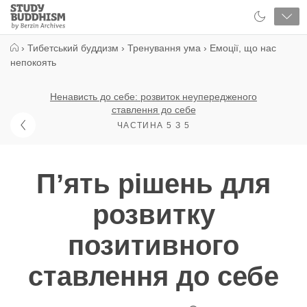
Close
Study
Buddhism
Home
›
Тибетський буддизм
›
Тренування ума
›
Емоції, що нас
непокоять
Ненависть до себе: розвиток неупередженого
ставлення до себе
ЧАСТИНА 5 З 5
Пʼять рішень для
розвитку
позитивного
ставлення до себе