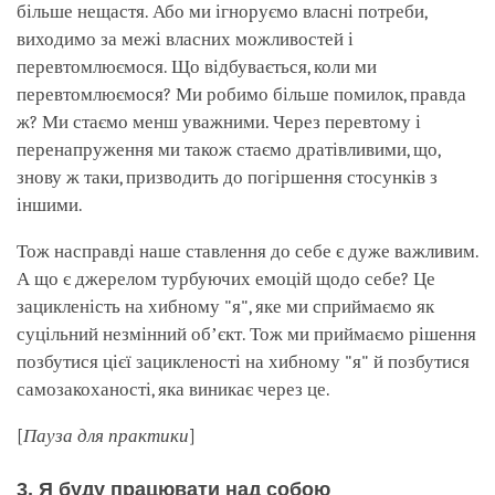
більше нещастя. Або ми ігноруємо власні потреби,
виходимо за межі власних можливостей і
перевтомлюємося. Що відбувається, коли ми
перевтомлюємося? Ми робимо більше помилок, правда
ж? Ми стаємо менш уважними. Через перевтому і
перенапруження ми також стаємо дратівливими, що,
знову ж таки, призводить до погіршення стосунків з
іншими.
Тож насправді наше ставлення до себе є дуже важливим.
А що є джерелом турбуючих емоцій щодо себе? Це
зацикленість на хибному "я", яке ми сприймаємо як
суцільний незмінний обʼєкт. Тож ми приймаємо рішення
позбутися цієї зацикленості на хибному "я" й позбутися
самозакоханості, яка виникає через це.
[
Пауза для практики
]
3. Я буду працювати над собою