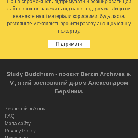
Наша спроможність підтримувати й розширювати цей
сайт повністю залежить від вашої підтримки. Якщо ви
вважаєте наші матеріали корисними, будь ласка,
розгляньте можливість зробити разову або щомісячну
пожертву.
Підтримати
Study Buddhism - проєкт Berzin Archives e.
V., який заснований д-ром Александром
Берзіним.
Зворотній звʼязок
FAQ
Мапа сайту
Privacy Policy