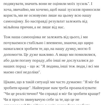
подякувати, значить вони не оцінили моїх зусиль". І
хоча, звичайно, ми хочемо, щоб наші зусилля приносили
користь, ми не основуємо лише на цьому всю нашу
самооцінку. Бо насправді результат залежить від
мільйона причин, а не лише від нас.
Тож наша самооцінка не залежить від цього, і ми
почуваємося стабільно і впевнено, знаючи, що щиро
намагалися зробити те, що, на нашу думку, могло б
допомогти. Це дуже важливо. А якщо ми помилилися,
або дали погану пораду, або інші не дослухалися до
наших порад – що ж: "Я людина, інші теж люди, і всі ми
маємо свої недоліки".
Цікаво, що в такій ситуації ми часто думаємо: "Я міг би
зробити краще". Найперше нам треба проаналізувати:
"Чи це реалістично? Чи справді я міг би зробити краще?
Чи я просто звинувачую себе за те, що це не