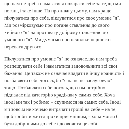
що нам не треба намагатися покарати себе за те, що ми
погані, і таке інше. На противагу цьому, нам краще
піклуватися про себе, піклуватися про своє умовне "я".
Ми розмірковуємо про погане ставлення до свого
хибного "я" на противагу доброму ставленню до
умовного "я". Ми думаємо про недоліки першого і
переваги другого.
Піклуватися про умовне "я" не означає, що нам треба
розпещувати себе і намагатися задовольнити всі свої
бажання. Це також не означає впадати в іншу крайність і
позбавляти себе чогось, бо "я на це не заслуговую"
тощо. Позбавляти себе чогось, що нам потрібно,
підпадає під категорію крадіжки у самих себе. Хоча
іноді ми так і робимо – скупимося на самих себе. Іноді
ми зовсім не хочемо витрачати гроші на себе – на те,
щоб зробити життя трохи приємнішим, – хоча могли б
бути добрішими до себе і дозволити це собі.