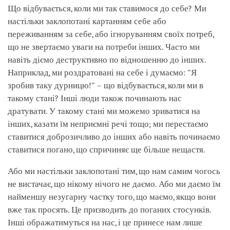
Що відбувається, коли ми так ставимося до себе? Ми
настільки заклопотані картанням себе або
переживанням за себе, або ігноруванням своїх потреб,
що не звертаємо уваги на потреби інших. Часто ми
навіть діємо деструктивно по відношенню до інших.
Наприклад, ми роздратовані на себе і думаємо: "Я
зробив таку дурницю!" – що відбувається, коли ми в
такому стані? Інші люди також починають нас
дратувати. У такому стані ми можемо зриватися на
інших, казати їм неприємні речі тощо; ми перестаємо
ставитися доброзичливо до інших або навіть починаємо
ставитися погано, що спричиняє ще більше нещастя.
Або ми настільки заклопотані тим, що нам самим чогось
не вистачає, що нікому нічого не даємо. Або ми даємо їм
найменшу незугарну частку того, що маємо, якщо вони
вже так просять. Це призводить до поганих стосунків.
Інші ображатимуться на нас, і це принесе нам лише