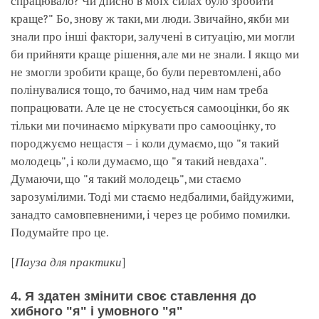
спрацювало? Чи дійсно в моїх силах було зробити
краще?" Бо, знову ж таки, ми люди. Звичайно, якби ми
знали про інші фактори, залучені в ситуацію, ми могли
би прийняти краще рішення, але ми не знали. І якщо ми
не змогли зробити краще, бо були перевтомлені, або
полінувалися тощо, то бачимо, над чим нам треба
попрацювати. Але це не стосується самооцінки, бо як
тільки ми починаємо міркувати про самооцінку, то
породжуємо нещастя – і коли думаємо, що "я такий
молодець", і коли думаємо, що "я такий невдаха".
Думаючи, що "я такий молодець", ми стаємо
зарозумілими. Тоді ми стаємо недбалими, байдужими,
занадто самовпевненими, і через це робимо помилки.
Подумайте про це.
[
Пауза для практики
]
4. Я здатен змінити своє ставлення до
хибного "я" і умовного "я"