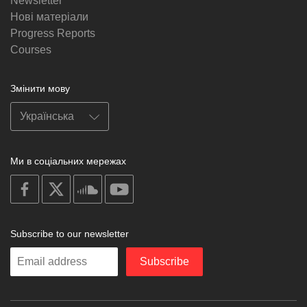
Newsletter
Нові матеріали
Progress Reports
Courses
Змінити мову
Ми в соціальних мережах
on
on
on
on
facebook
X
soundcloud
youtube
Subscribe to our newsletter
Enter
Subscribe
your
email