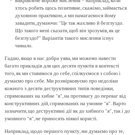
викривлене вороже мислення – наприклад, коли
хтось робить щось позитивне, скажімо, займається
духовною практикою, а ми намагаємося йому
завадити, думаючи: "Це так жахливо й безглуздо.
Що такого мені сказати, щоб він зрозумів, як це
безглуздо?" Варіантів такого мислення існує
чимало.
Гадаю, якщо в нас добра уява, ми можемо навести
багато прикладів для цих десяти пунктів в контексті
того, як ми ставимося до себе, спілкуємося з собою і
думаємо про себе. Ми розмірковуємо про недоліки
кожного з десяти деструктивних типів поведінки,
спрямованих на хибне "я", на противагу до переваг від
конструктивних дій, спрямованих на умовне "я". Варто
зазначити, що деструктивні дії як до хибного "я", так і до
умовного "я", не приносять ніякої користі.
Наприклад, щодо першого пункту, ми думаємо про те,