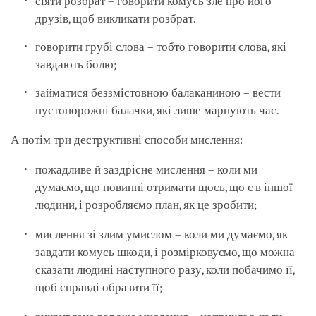
сіяти розбрат – говорити комусь зле про його
друзів, щоб викликати розбрат.
говорити грубі слова – тобто говорити слова, які
завдають болю;
займатися беззмістовною балаканиною – вести
пустопорожні балачки, які лише марнують час.
А потім три деструктивні способи мислення:
пожадливе й заздрісне мислення – коли ми
думаємо, що повинні отримати щось, що є в іншої
людини, і розробляємо план, як це зробити;
мислення зі злим умислом – коли ми думаємо, як
завдати комусь шкоди, і розмірковуємо, що можна
сказати людині наступного разу, коли побачимо її,
щоб справді образити її;